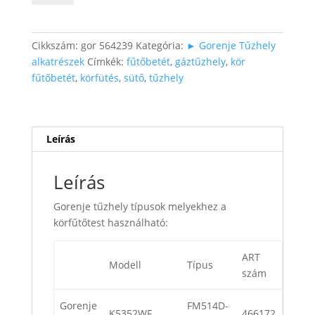
(légkeverés
fűtés)
mennyiség
Cikkszám:
gor 564239
Kategória:
► Gorenje Tűzhely
alkatrészek
Címkék:
fűtőbetét
,
gáztűzhely
,
kör
fűtőbetét
,
körfütés
,
sütő
,
tűzhely
Leírás
Leírás
Gorenje tűzhely típusok melyekhez a
körfűtőtest használható:
ART
Modell
Típus
szám
Gorenje
FM514D-
K5352WF
466172