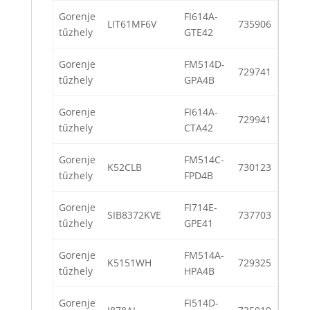
Gorenje
FI614A-
LIT61MF6V
735906
tűzhely
GTE42
Gorenje
FM514D-
729741
tűzhely
GPA4B
Gorenje
FI614A-
729941
tűzhely
CTA42
Gorenje
FM514C-
K52CLB
730123
tűzhely
FPD4B
Gorenje
FI714E-
SIB8372KVE
737703
tűzhely
GPE41
Gorenje
FM514A-
K5151WH
729325
tűzhely
HPA4B
Gorenje
FI514D-