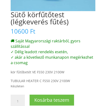
Sütő körfűtőtest
(légkeverés fűtés)
10600
Ft
🚚 Saját Magyarországi raktárból, gyors
szállítással
✓ Délig leadott rendelés esetén,
✓ akár a következő munkanapon megérkezhet
a csomag
kör fűtőbetét VE FS50 230V 2100W
TUBULAR HEATER C FS50 230V 2100W
Készleten
Sütő
Kosárba teszem
körfűtőtest