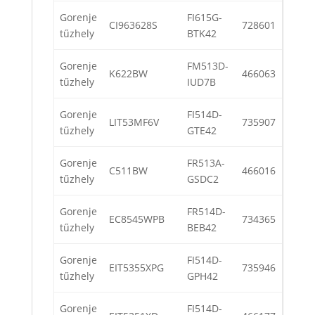
Gorenje
FI615G-
CI963628S
728601
tűzhely
BTK42
Gorenje
FM513D-
K622BW
466063
tűzhely
IUD7B
Gorenje
FI514D-
LIT53MF6V
735907
tűzhely
GTE42
Gorenje
FR513A-
C511BW
466016
tűzhely
GSDC2
Gorenje
FR514D-
EC8545WPB
734365
tűzhely
BEB42
Gorenje
FI514D-
EIT5355XPG
735946
tűzhely
GPH42
Gorenje
FI514D-