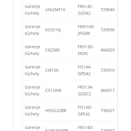
Gorenje
FR614C-
LK62MF1V
729049
tűzhely
GSD42
Gorenje
FM514D-
K5351XJ
729930
tűzhely
JPGDB
Gorenje
FR513D-
C625BS
466029
tűzhely
DEDC
Gorenje
FI514A-
CI8156
735910
tűzhely
GPD42
Gorenje
FR513A-
C512AW
466017
tűzhely
GSDC2
Gorenje
FI514D-
HI55222BB
736027
tűzhely
GPE42
Gorenje
FR514D-
EC8535WPB
729097