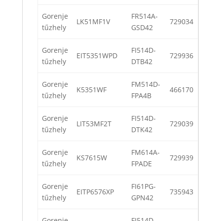
Gorenje
FR514A-
LK51MF1V
729034
tűzhely
GSD42
Gorenje
FI514D-
EIT5351WPD
729936
tűzhely
DTB42
Gorenje
FM514D-
K5351WF
466170
tűzhely
FPA4B
Gorenje
FI514D-
LIT53MF2T
729039
tűzhely
DTK42
Gorenje
FM614A-
KS7615W
729939
tűzhely
FPADE
Gorenje
FI61PG-
EITP6576XP
735943
tűzhely
GPN42
Gorenje
FI514D-