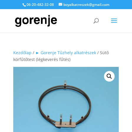
06-20-482-32-08
boyalkatreszek@gmail.com
Kezdőlap
/
► Gorenje Tűzhely alkatrészek
/ Sütő
körfűtőtest (légkeverés fűtés)