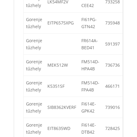
LK54MF2V
733258
tűzhely
CEE42
Gorenje
FI61PG-
EITP6575XPG
735948
tűzhely
GTN42
Gorenje
FR614A-
591397
tűzhely
BED41
Gorenje
FM514D-
MEK512W
736736
tűzhely
HPA4B
Gorenje
FM514D-
K5351SF
466171
tűzhely
FPA4B
Gorenje
FI614E-
SIB8362KVERF
739016
tűzhely
GPK42
Gorenje
FI614E-
EIT8635WD
728425
tűzhely
DTB42