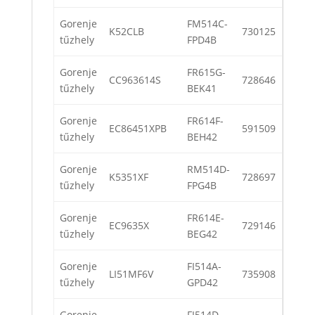
Gorenje
FM514C-
K52CLB
730125
tűzhely
FPD4B
Gorenje
FR615G-
CC963614S
728646
tűzhely
BEK41
Gorenje
FR614F-
EC86451XPB
591509
tűzhely
BEH42
Gorenje
RM514D-
K5351XF
728697
tűzhely
FPG4B
Gorenje
FR614E-
EC9635X
729146
tűzhely
BEG42
Gorenje
FI514A-
LI51MF6V
735908
tűzhely
GPD42
Gorenje
FI514D-