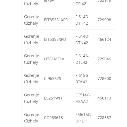
I878AI
735919
tűzhely
GPJ42
Gorenje
FI514D-
EIT85351XPD
729098
tűzhely
DTH42
Gorenje
FI514D-
EIT5355XPD
466124
tűzhely
DTN42
Gorenje
FI614A-
LIT61MF1V
729046
tűzhely
DTE42
Gorenje
FI615G-
CI96362S
728600
tűzhely
BTK42
Gorenje
FC514C-
E5251WH
466113
tűzhely
HSAA2
Gorenje
FM615G-
CG96361S
728587
tűzhely
UPJDH