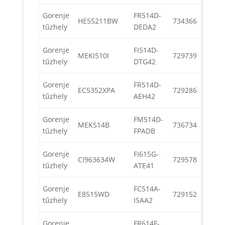
Gorenje
FR514D-
HE55211BW
734366
tűzhely
DEDA2
Gorenje
FI514D-
MEKI510I
729739
tűzhely
DTG42
Gorenje
FR514D-
EC5352XPA
729286
tűzhely
AEH42
Gorenje
FM514D-
MEK514B
736734
tűzhely
FPADB
Gorenje
FI615G-
CI963634W
729578
tűzhely
ATE41
Gorenje
FC514A-
E8515WD
729152
tűzhely
ISAA2
Gorenje
FR614F-