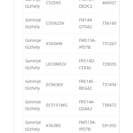
C525AS
466021
tűzhely
DEDC2
Gorenje
FI614A-
CIS5623V
736160
tűzhely
GTD42
Gorenje
FM513A-
K563AW
731267
tűzhely
IPD7B
Gorenje
FR514D-
LK53MF2V
729035
tűzhely
CEE42
Gorenje
FR614E-
EC9636X
731434
tűzhely
BEG42
Gorenje
FR514A-
EC5151WG
738472
tűzhely
GSAA2
Gorenje
FM513A-
K563BS
591355
tűzhely
IPD7B