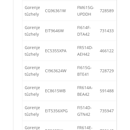
Gorenje
FM615G-
CG96361W
728589
tűzhely
UPDDH
Gorenje
FI614F-
EIT9646W
731433
tűzhely
DTA42
Gorenje
FR514D-
EC5355XPA
466122
tűzhely
AEH42
Gorenje
FI615G-
CI963624W
728729
tűzhely
BTE41
Gorenje
FR614A-
EC8615WB
591488
tűzhely
BEA42
Gorenje
FI514D-
EIT5356XPG
735947
tűzhely
GTN42
Gorenje
FR614E-