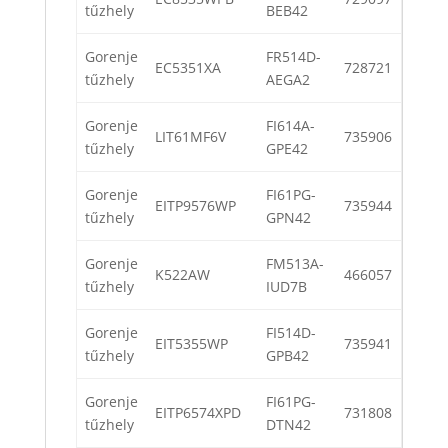
tűzhely
BEB42
Gorenje
FR514D-
EC5351XA
728721
tűzhely
AEGA2
Gorenje
FI614A-
LIT61MF6V
735906
tűzhely
GPE42
Gorenje
FI61PG-
EITP9576WP
735944
tűzhely
GPN42
Gorenje
FM513A-
K522AW
466057
tűzhely
IUD7B
Gorenje
FI514D-
EIT5355WP
735941
tűzhely
GPB42
Gorenje
FI61PG-
EITP6574XPD
731808
tűzhely
DTN42