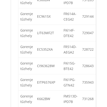
tűzhely
IPD7B
Gorenje
FR614A-
EC9615X
729144
tűzhely
CEG42
Gorenje
FI614F-
LIT63MF2T
729047
tűzhely
DTE42
Gorenje
FR514D-
EC5352XA
728722
tűzhely
AEGA2
Gorenje
FI615G-
CI963628W
728643
tűzhely
BTE42
Gorenje
FI61PG-
EITP6576XP
735943
tűzhely
GTN42
Gorenje
FM513D-
K662BW
731268
tűzhely
IPD7B