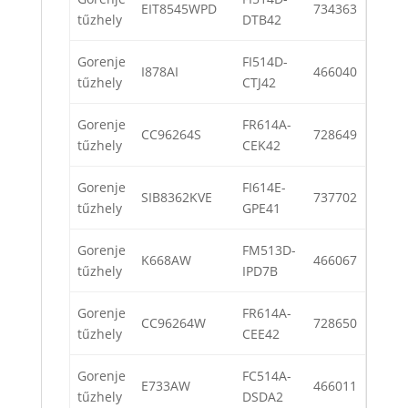
EIT8545WPD
734363
tűzhely
DTB42
Gorenje
FI514D-
I878AI
466040
tűzhely
CTJ42
Gorenje
FR614A-
CC96264S
728649
tűzhely
CEK42
Gorenje
FI614E-
SIB8362KVE
737702
tűzhely
GPE41
Gorenje
FM513D-
K668AW
466067
tűzhely
IPD7B
Gorenje
FR614A-
CC96264W
728650
tűzhely
CEE42
Gorenje
FC514A-
E733AW
466011
tűzhely
DSDA2