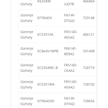
K625AW
466064
tűzhely
IUD7B
Gorenje
FI614F-
EIT9645X
729148
tűzhely
DTG42
Gorenje
FR514D-
EC5351XA
466121
tűzhely
AEG42
Gorenje
FR614F-
EC86451WPB
591498
tűzhely
BEB42
Gorenje
FR514D-
EC5354WC-B
728719
tűzhely
CEAA2
Gorenje
FR514D-
EC5351WA
728720
tűzhely
AEAA2
Gorenje
FI614F-
EIT8645XD
728656
tűzhely
DTH42