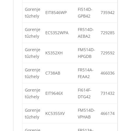
Gorenje
FI514D-
EIT8546WP
735942
tűzhely
GPB42
Gorenje
FR514D-
EC5352WPA
729285
tűzhely
AEBA2
Gorenje
FM514D-
K5352XH
729592
tűzhely
HPGDB
Gorenje
FR514A-
C738AB
466036
tűzhely
FEAA2
Gorenje
FI614F-
EIT9646X
731432
tűzhely
DTG42
Gorenje
FM514D-
KC5355XV
466174
tűzhely
VPHAB
Gorenje
FR513A-