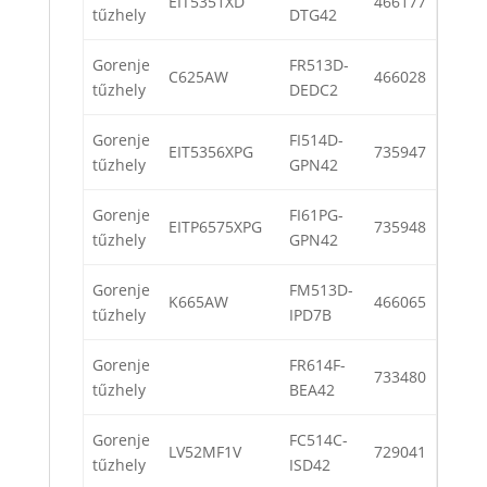
EIT5351XD
466177
tűzhely
DTG42
Gorenje
FR513D-
C625AW
466028
tűzhely
DEDC2
Gorenje
FI514D-
EIT5356XPG
735947
tűzhely
GPN42
Gorenje
FI61PG-
EITP6575XPG
735948
tűzhely
GPN42
Gorenje
FM513D-
K665AW
466065
tűzhely
IPD7B
Gorenje
FR614F-
733480
tűzhely
BEA42
Gorenje
FC514C-
LV52MF1V
729041
tűzhely
ISD42