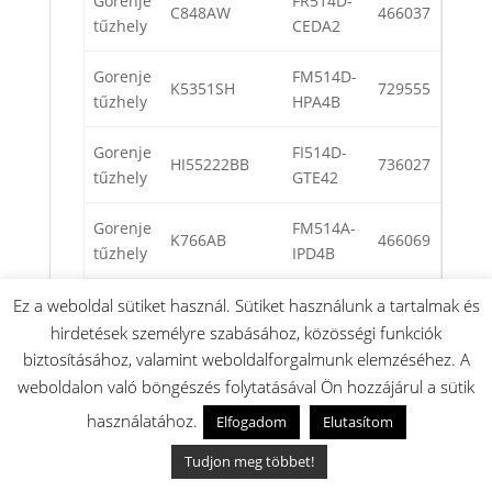
Gorenje
FR514D-
C848AW
466037
tűzhely
CEDA2
Gorenje
FM514D-
K5351SH
729555
tűzhely
HPA4B
Gorenje
FI514D-
HI55222BB
736027
tűzhely
GTE42
Gorenje
FM514A-
K766AB
466069
tűzhely
IPD4B
Gorenje
FM615G-
Ez a weboldal sütiket használ. Sütiket használunk a tartalmak és
CG9636W
728588
tűzhely
BPDDH
hirdetések személyre szabásához, közösségi funkciók
biztosításához, valamint weboldalforgalmunk elemzéséhez. A
Gorenje
FR614A-
weboldalon való böngészés folytatásával Ön hozzájárul a sütik
EC6151XB
728542
tűzhely
BEG42
használatához.
Elfogadom
Elutasítom
Gorenje
FM514D-
Tudjon meg többet!
729297
tűzhely
FPDDB