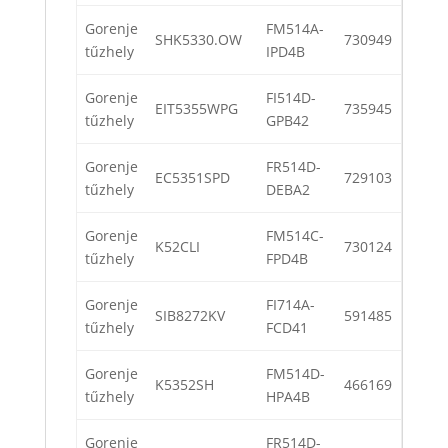
Gorenje
FM514A-
SHK5330.OW
730949
tűzhely
IPD4B
Gorenje
FI514D-
EIT5355WPG
735945
tűzhely
GPB42
Gorenje
FR514D-
EC5351SPD
729103
tűzhely
DEBA2
Gorenje
FM514C-
K52CLI
730124
tűzhely
FPD4B
Gorenje
FI714A-
SIB8272KV
591485
tűzhely
FCD41
Gorenje
FM514D-
K5352SH
466169
tűzhely
HPA4B
Gorenje
FR514D-