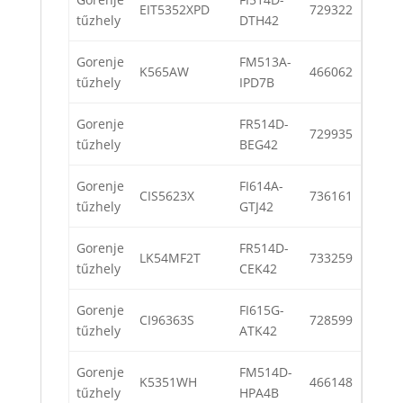
EIT5352XPD
729322
tűzhely
DTH42
Gorenje
FM513A-
K565AW
466062
tűzhely
IPD7B
Gorenje
FR514D-
729935
tűzhely
BEG42
Gorenje
FI614A-
CIS5623X
736161
tűzhely
GTJ42
Gorenje
FR514D-
LK54MF2T
733259
tűzhely
CEK42
Gorenje
FI615G-
CI96363S
728599
tűzhely
ATK42
Gorenje
FM514D-
K5351WH
466148
tűzhely
HPA4B