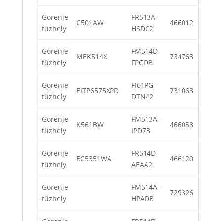
Gorenje
FR513A-
C501AW
466012
tűzhely
HSDC2
Gorenje
FM514D-
MEK514X
734763
tűzhely
FPGDB
Gorenje
FI61PG-
EITP6575XPD
731063
tűzhely
DTN42
Gorenje
FM513A-
K561BW
466058
tűzhely
IPD7B
Gorenje
FR514D-
EC5351WA
466120
tűzhely
AEAA2
Gorenje
FM514A-
729326
tűzhely
HPADB