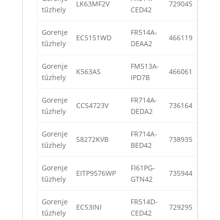
LK63MF2V
729045
tűzhely
CED42
Gorenje
FR514A-
EC5151WD
466119
tűzhely
DEAA2
Gorenje
FM513A-
K563AS
466061
tűzhely
IPD7B
Gorenje
FR714A-
CCS4723V
736164
tűzhely
DEDA2
Gorenje
FR714A-
S8272KVB
738935
tűzhely
BED42
Gorenje
FI61PG-
EITP9576WP
735944
tűzhely
GTN42
Gorenje
FR514D-
EC53INI
729295
tűzhely
CED42