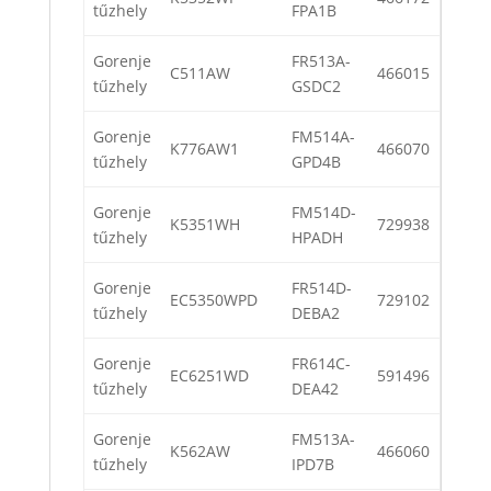
tűzhely
FPA1B
Gorenje
FR513A-
C511AW
466015
tűzhely
GSDC2
Gorenje
FM514A-
K776AW1
466070
tűzhely
GPD4B
Gorenje
FM514D-
K5351WH
729938
tűzhely
HPADH
Gorenje
FR514D-
EC5350WPD
729102
tűzhely
DEBA2
Gorenje
FR614C-
EC6251WD
591496
tűzhely
DEA42
Gorenje
FM513A-
K562AW
466060
tűzhely
IPD7B