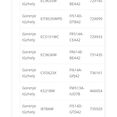
EC9635W
729145
tűzhely
BEA42
Gorenje
FI514D-
EIT8535WPD
729099
tűzhely
DTB42
Gorenje
FR514A-
EC5151WC
729933
tűzhely
CEA42
Gorenje
FR614E-
EC9636W
731435
tűzhely
BEA42
Gorenje
FI614A-
CIS5623X
736161
tűzhely
GPJ42
Gorenje
FM513A-
K521BW
466054
tűzhely
IUD7B
Gorenje
FI514D-
I878AW
735920
tűzhely
GTD42