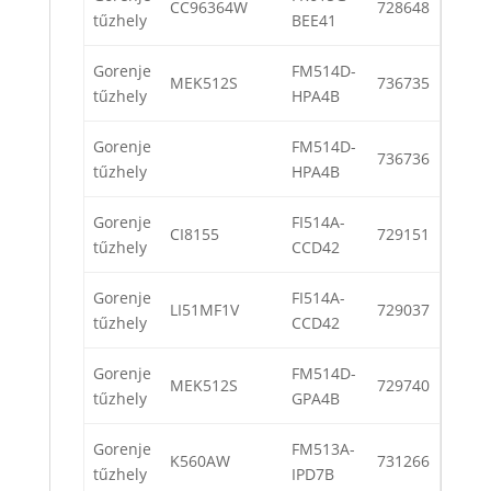
CC96364W
728648
tűzhely
BEE41
Gorenje
FM514D-
MEK512S
736735
tűzhely
HPA4B
Gorenje
FM514D-
736736
tűzhely
HPA4B
Gorenje
FI514A-
CI8155
729151
tűzhely
CCD42
Gorenje
FI514A-
LI51MF1V
729037
tűzhely
CCD42
Gorenje
FM514D-
MEK512S
729740
tűzhely
GPA4B
Gorenje
FM513A-
K560AW
731266
tűzhely
IPD7B