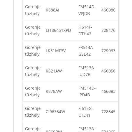
Gorenje
FM514D-
K888AI
466086
tűzhely
VPJDB
Gorenje
FI614F-
EIT86451XPD
728476
tűzhely
DTH42
Gorenje
FR514A-
LK51MF3V
729033
tűzhely
GSE42
Gorenje
FM513A-
K521AW
466056
tűzhely
IUD7B
Gorenje
FM514D-
K878AW
466083
tűzhely
IPD4B
Gorenje
FI615G-
CI96364W
728645
tűzhely
CTE41
Gorenje
FM513A-
K560BW
731265