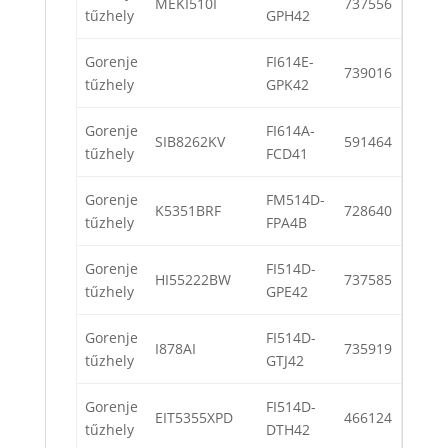
MEKI510I
737556
tűzhely
GPH42
Gorenje
FI614E-
739016
tűzhely
GPK42
Gorenje
FI614A-
SIB8262KV
591464
tűzhely
FCD41
Gorenje
FM514D-
K5351BRF
728640
tűzhely
FPA4B
Gorenje
FI514D-
HI55222BW
737585
tűzhely
GPE42
Gorenje
FI514D-
I878AI
735919
tűzhely
GTJ42
Gorenje
FI514D-
EIT5355XPD
466124
tűzhely
DTH42