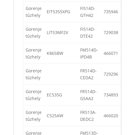
Gorenje
FI514D-
EIT5355XPG
735946
tűzhely
GTH42
Gorenje
FI514D-
LIT53MF2V
729038
tűzhely
DTE42
Gorenje
FM514D-
K865BW
466071
tűzhely
IPD4B
Gorenje
FR514D-
729296
tűzhely
CEDA2
Gorenje
FR514D-
EC535G
734893
tűzhely
GSAA2
Gorenje
FR513A-
C525AW
466020
tűzhely
DEDC2
Gorenje
FM513D-