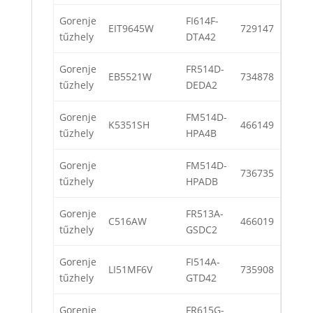
Gorenje
FI614F-
EIT9645W
729147
tűzhely
DTA42
Gorenje
FR514D-
EB5521W
734878
tűzhely
DEDA2
Gorenje
FM514D-
K5351SH
466149
tűzhely
HPA4B
Gorenje
FM514D-
736735
tűzhely
HPADB
Gorenje
FR513A-
C516AW
466019
tűzhely
GSDC2
Gorenje
FI514A-
LI51MF6V
735908
tűzhely
GTD42
Gorenje
FR615G-