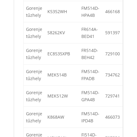
Gorenje
FM514D-
K5352WH
466168
tűzhely
HPA4B
Gorenje
FR614A-
S8262KV
591397
tűzhely
BED41
Gorenje
FR514D-
EC8535XPB
729100
tűzhely
BEH42
Gorenje
FM514D-
MEK514B
734762
tűzhely
FPADB
Gorenje
FM514D-
MEK512W
729741
tűzhely
GPA4B
Gorenje
FM514D-
K868AW
466073
tűzhely
IPD4B
Gorenje
FI514D-