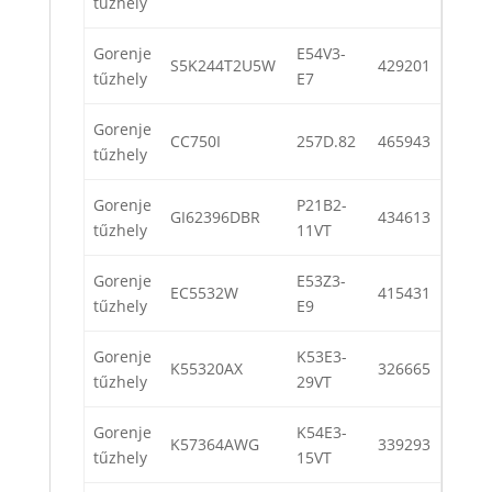
tűzhely
Gorenje
E54V3-
S5K244T2U5W
429201
tűzhely
E7
Gorenje
CC750I
257D.82
465943
tűzhely
Gorenje
P21B2-
GI62396DBR
434613
tűzhely
11VT
Gorenje
E53Z3-
EC5532W
415431
tűzhely
E9
Gorenje
K53E3-
K55320AX
326665
tűzhely
29VT
Gorenje
K54E3-
K57364AWG
339293
tűzhely
15VT