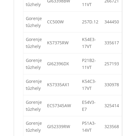
GI63398BW
266721
tűzhely
11VT
Gorenje
CC500W
257D.12
344450
tűzhely
Gorenje
K54E3-
K57375RW
335617
tűzhely
17VT
Gorenje
P21B2-
GI62396DX
257193
tűzhely
11VT
Gorenje
K54C3-
K57335AX1
330978
tűzhely
17VT
Gorenje
E54V3-
EC57345AW
325414
tűzhely
E7
Gorenje
P51A3-
GI52339RW
323568
tűzhely
14VT