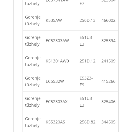
tűzhely
E7
Gorenje
K535AW
256D.13
466002
tűzhely
Gorenje
E51U3-
EC52303AW
325394
tűzhely
E3
Gorenje
K51301AW0
251D.12
241509
tűzhely
Gorenje
E53Z3-
EC5532W
415266
tűzhely
E9
Gorenje
E51U3-
EC52303AX
325406
tűzhely
E3
Gorenje
K55320AS
256D.82
344505
tűzhely