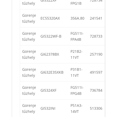
GI5322XF
728734
tűzhely
FPG1B
Gorenje
EC55320AX
356A.80
241541
tűzhely
Gorenje
FG511I-
GI5322WF-B
728733
tűzhely
FPA4B
Gorenje
P21B2-
GI62378BX
257190
tűzhely
11VT
Gorenje
P31B1-
GI632E35XKB
491597
tűzhely
11VT
Gorenje
FG511I-
GI5324XF
736784
tűzhely
FPG4B
Gorenje
P51A3-
GI532INI
513306
tűzhely
14VT