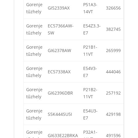
Gorenje
P51A3-
GI52339AX
326656
tűzhely
14VT
Gorenje
EC57366AW-
E54Z3.3-
382745
tűzhely
SW
E7
Gorenje
P21B1-
GI62378AW
265999
tűzhely
11VT
Gorenje
E54V3-
EC57338AX
444046
tűzhely
E7
Gorenje
P21B2-
GI62396DBR
257192
tűzhely
11VT
Gorenje
E54U3-
S5K444SU5I
429198
tűzhely
E7
Gorenje
P32A1-
GI633E22BRKA
491596