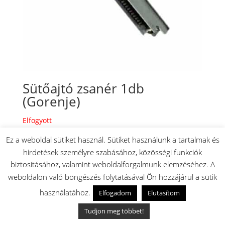
Sütőajtó zsanér 1db
(Gorenje)
Elfogyott
Ez a weboldal sütiket használ. Sütiket használunk a tartalmak és
hirdetések személyre szabásához, közösségi funkciók
biztosításához, valamint weboldalforgalmunk elemzéséhez. A
weboldalon való böngészés folytatásával Ön hozzájárul a sütik
használatához.
Elfogadom
Elutasítom
Tudjon meg többet!