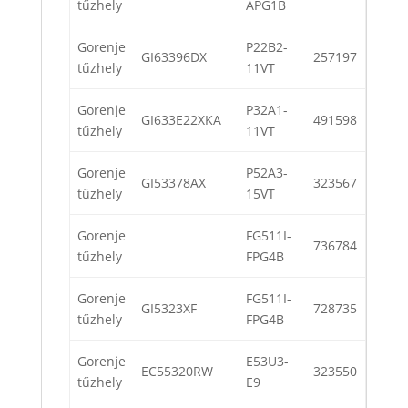
tűzhely
APG1B
Gorenje
P22B2-
GI63396DX
257197
tűzhely
11VT
Gorenje
P32A1-
GI633E22XKA
491598
tűzhely
11VT
Gorenje
P52A3-
GI53378AX
323567
tűzhely
15VT
Gorenje
FG511I-
736784
tűzhely
FPG4B
Gorenje
FG511I-
GI5323XF
728735
tűzhely
FPG4B
Gorenje
E53U3-
EC55320RW
323550
tűzhely
E9