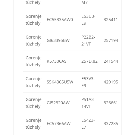
tűzhely
M7
Gorenje
E53U3-
EC55335AW0
325411
tűzhely
E9
Gorenje
P22B2-
GI63395BW
257194
tűzhely
21VT
Gorenje
K57306AS
257D.82
241544
tűzhely
Gorenje
E53V3-
S5K436SU5W
429195
tűzhely
E9
Gorenje
P51A3-
GI52320AW
326661
tűzhely
14VT
Gorenje
E54Z3-
EC57366AW
337285
tűzhely
E7