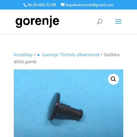
06-20-482-32-08
boyalkatreszek@gmail.com
Kezdőlap
/
► Gorenje Tűzhely alkatrészek
/ Sütőóra
állító gomb