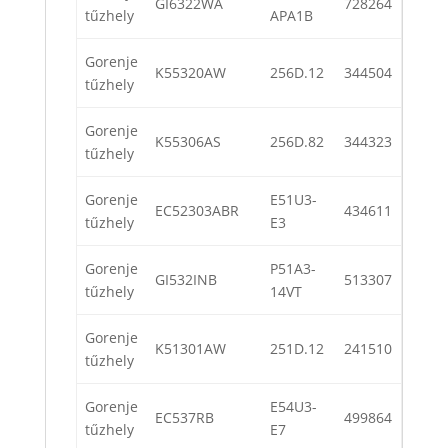
GI6322WA
728264
tűzhely
APA1B
Gorenje
K55320AW
256D.12
344504
tűzhely
Gorenje
K55306AS
256D.82
344323
tűzhely
Gorenje
E51U3-
EC52303ABR
434611
tűzhely
E3
Gorenje
P51A3-
GI532INB
513307
tűzhely
14VT
Gorenje
K51301AW
251D.12
241510
tűzhely
Gorenje
E54U3-
EC537RB
499864
tűzhely
E7