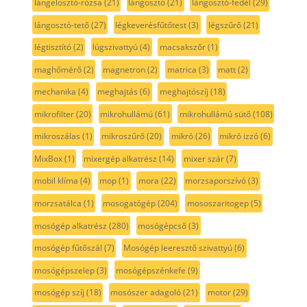
lángelosztó-rózsa
(21)
lángosztó
(21)
lángosztó-fedél
(29)
lángosztó-tető
(27)
légkeverésfűtőtest
(3)
légszűrő
(21)
légtisztító
(2)
lúgszivattyú
(4)
macsakszőr
(1)
maghőmérő
(2)
magnetron
(2)
matrica
(3)
matt
(2)
mechanika
(4)
meghajtás
(6)
meghajtószíj
(18)
mikrofilter
(20)
mikrohullámú
(61)
mikrohullámú sütő
(108)
mikroszálas
(1)
mikroszűrő
(20)
mikró
(26)
mikró izzó
(6)
MixBox
(1)
mixergép alkatrész
(14)
mixer szár
(7)
mobil klíma
(4)
mop
(1)
mora
(22)
morzsaporszívó
(3)
morzsatálca
(1)
mosogatógép
(204)
mososzaritogep
(5)
mosógép alkatrész
(280)
mosógépcső
(3)
mosógép fűtőszál
(7)
Mosógép leeresztő szivattyú
(6)
mosógépszelep
(3)
mosógépszénkefe
(9)
mosógép szíj
(18)
mosószer adagoló
(21)
motor
(29)