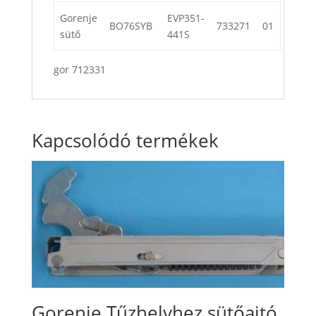
Gorenje
EVP351-
BO76SYB
733271
01
sütő
441S
gor 712331
Kapcsolódó termékek
Gorenje Tűzhelyhez sütőajtó