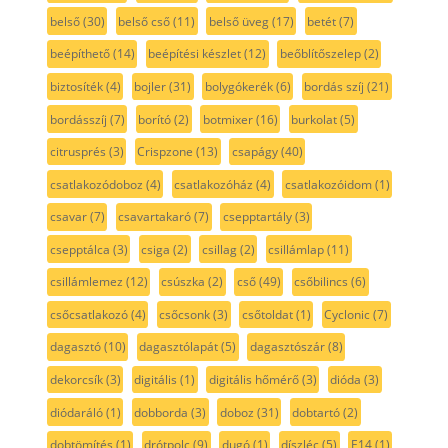
belső
(30)
belső cső
(11)
belső üveg
(17)
betét
(7)
beépíthető
(14)
beépítési készlet
(12)
beőblítőszelep
(2)
biztosíték
(4)
bojler
(31)
bolygókerék
(6)
bordás szíj
(21)
bordásszíj
(7)
borító
(2)
botmixer
(16)
burkolat
(5)
citrusprés
(3)
Crispzone
(13)
csapágy
(40)
csatlakozódoboz
(4)
csatlakozóház
(4)
csatlakozóidom
(1)
csavar
(7)
csavartakaró
(7)
csepptartály
(3)
csepptálca
(3)
csiga
(2)
csillag
(2)
csillámlap
(11)
csillámlemez
(12)
csúszka
(2)
cső
(49)
csőbilincs
(6)
csőcsatlakozó
(4)
csőcsonk
(3)
csőtoldat
(1)
Cyclonic
(7)
dagasztó
(10)
dagasztólapát
(5)
dagasztószár
(8)
dekorcsík
(3)
digitális
(1)
digitális hőmérő
(3)
dióda
(3)
diódaráló
(1)
dobborda
(3)
doboz
(31)
dobtartó
(2)
dobtömítés
(1)
drótpolc
(9)
dugó
(1)
díszléc
(5)
E14
(1)