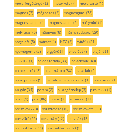
motorforgótányér
(2)
motorkefe
(7)
motortartó
(1)
mágnes
(3)
mágneses
(2)
mágnesgumi
(78)
mágnes szelep
(4)
mágnesszelep
(2)
mélyhűtő
(1)
mély tepsi
(6)
műanyag
(8)
műanyagdoboz
(29)
nagykefe
(5)
nofrost
(1)
NTC
(2)
nyitófül
(31)
nyomógomb
(28)
o-gyűrű
(1)
okostévé
(8)
olajálló
(1)
ORA ITO
(1)
palack-tartály
(33)
palackpolc
(49)
palacktartó
(43)
palacktároló
(38)
palackőr
(5)
papír porszák
(5)
paradicsom passzírozó
(1)
passzírozó
(1)
pb-gáz
(34)
perem
(2)
pillangószelep
(3)
pirolitikus
(1)
piros
(1)
polc
(86)
polcél
(3)
Poly-v szíj
(11)
porszívó
(220)
porszívócső
(10)
porszívókefe
(11)
porszűrő
(22)
portartály
(12)
porzsák
(13)
porzsáktartó
(11)
porzsáktartóbetét
(9)