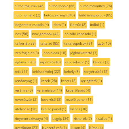
hűtőajtógumik
(46)
hűtőajtópolc
(66)
hűtőajtótömítés
(76)
hűtő hőmérő
(2)
hűtőszekrény
(345)
hűtő üvegpolcok
(85)
idegentest csapda
(4)
idom
(1)
illatrúd
(2)
indító
(1)
inox
(56)
inox gombok
(42)
ionizáló kapcsoló
(1)
italkorlát
(38)
italtartó
(85)
italtartópolcok
(81)
izzó
(10)
izzó foglalat
(3)
jobb oldali
(10)
jégkockatartó
(3)
jégkészítő
(3)
kapcsoló
(40)
kapcsolósor
(1)
kapocs
(2)
kefe
(11)
kefésszívófej
(22)
kehely
(3)
kenyérsütő
(12)
kenőanyag
(1)
kerek
(28)
keret
(18)
keringtető
(1)
kerámia
(3)
kerámialap
(14)
keverőlapát
(4)
keverőszár
(2)
keverőtál
(3)
kezelő panel
(11)
kifolyócső
(16)
kijelző panel
(1)
kilincs
(30)
kinyomó szivattyú
(4)
kisgép
(34)
kiskerék
(7)
kisállat
(1)
kivetőpánt
(23)
kivezető cső
(1)
klixon
(4)
klíma
(4)