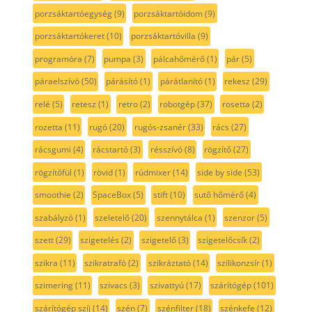
porzsáktartóegység
(9)
porzsáktartóidom
(9)
porzsáktartókeret
(10)
porzsáktartóvilla
(9)
programóra
(7)
pumpa
(3)
pálcahőmérő
(1)
pár
(5)
páraelszívó
(50)
párásító
(1)
párátlanító
(1)
rekesz
(29)
relé
(5)
retesz
(1)
retro
(2)
robotgép
(37)
rosetta
(2)
rozetta
(11)
rugó
(20)
rugós-zsanér
(33)
rács
(27)
rácsgumi
(4)
rácstartó
(3)
résszívó
(8)
rögzítő
(27)
rögzítőfül
(1)
rövid
(1)
rúdmixer
(14)
side by side
(53)
smoothie
(2)
SpaceBox
(5)
stift
(10)
sutő hőmérő
(4)
szabályzó
(1)
szeletelő
(20)
szennytálca
(1)
szenzor
(5)
szett
(29)
szigetelés
(2)
szigetelő
(3)
szigetelőcsík
(2)
szikra
(11)
szikratrafó
(2)
szikráztató
(14)
szilikonzsír
(1)
szimering
(11)
szivacs
(3)
szivattyú
(17)
szárítógép
(101)
szárítógép szíj
(14)
szén
(7)
szénfilter
(18)
szénkefe
(12)