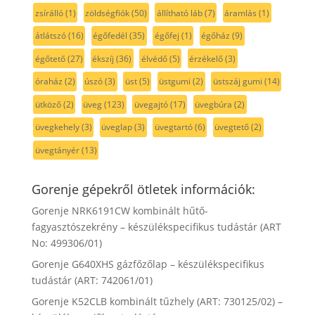
zsírálló
(1)
zöldségfiók
(50)
állítható láb
(7)
áramlás
(1)
átlátszó
(16)
égőfedél
(35)
égőfej
(1)
égőház
(9)
égőtető
(27)
ékszíj
(36)
élvédő
(5)
érzékelő
(3)
óraház
(2)
úszó
(3)
üst
(5)
üstgumi
(2)
üstszáj gumi
(14)
ütköző
(2)
üveg
(123)
üvegajtó
(17)
üvegbúra
(2)
üvegkehely
(3)
üveglap
(3)
üvegtartó
(6)
üvegtető
(2)
üvegtányér
(13)
Gorenje gépekről ötletek információk:
Gorenje NRK6191CW kombinált hűtő-
fagyasztószekrény – készülékspecifikus tudástár (ART
No: 499306/01)
Gorenje G640XHS gázfőzőlap – készülékspecifikus
tudástár (ART: 742061/01)
Gorenje K52CLB kombinált tűzhely (ART: 730125/02) –