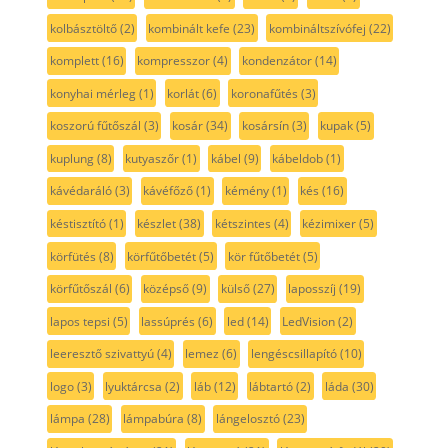
kolbásztöltő
(2)
kombinált kefe
(23)
kombináltszívófej
(22)
komplett
(16)
kompresszor
(4)
kondenzátor
(14)
konyhai mérleg
(1)
korlát
(6)
koronafűtés
(3)
koszorú fűtőszál
(3)
kosár
(34)
kosársín
(3)
kupak
(5)
kuplung
(8)
kutyaszőr
(1)
kábel
(9)
kábeldob
(1)
kávédaráló
(3)
kávéfőző
(1)
kémény
(1)
kés
(16)
késtisztító
(1)
készlet
(38)
kétszintes
(4)
kézimixer
(5)
körfütés
(8)
körfűtőbetét
(5)
kör fűtőbetét
(5)
körfűtőszál
(6)
középső
(9)
külső
(27)
laposszíj
(19)
lapos tepsi
(5)
lassúprés
(6)
led
(14)
LedVision
(2)
leeresztő szivattyú
(4)
lemez
(6)
lengéscsillapító
(10)
logo
(3)
lyuktárcsa
(2)
láb
(12)
lábtartó
(2)
láda
(30)
lámpa
(28)
lámpabúra
(8)
lángelosztó
(23)