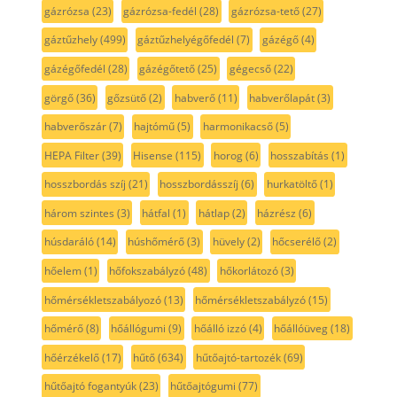
gázrózsa
(23)
gázrózsa-fedél
(28)
gázrózsa-tető
(27)
gáztűzhely
(499)
gáztűzhelyégőfedél
(7)
gázégő
(4)
gázégőfedél
(28)
gázégőtető
(25)
gégecső
(22)
görgő
(36)
gőzsütő
(2)
habverő
(11)
habverőlapát
(3)
habverőszár
(7)
hajtómű
(5)
harmonikacső
(5)
HEPA Filter
(39)
Hisense
(115)
horog
(6)
hosszabítás
(1)
hosszbordás szíj
(21)
hosszbordásszíj
(6)
hurkatöltő
(1)
három szintes
(3)
hátfal
(1)
hátlap
(2)
házrész
(6)
húsdaráló
(14)
húshőmérő
(3)
hüvely
(2)
hőcserélő
(2)
hőelem
(1)
hőfokszabályzó
(48)
hőkorlátozó
(3)
hőmérsékletszabályozó
(13)
hőmérsékletszabályzó
(15)
hőmérő
(8)
hőállógumi
(9)
hőálló izzó
(4)
hőállóüveg
(18)
hőérzékelő
(17)
hűtő
(634)
hűtőajtó-tartozék
(69)
hűtőajtó fogantyúk
(23)
hűtőajtógumi
(77)