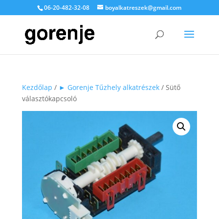
06-20-482-32-08
boyalkatreszek@gmail.com
Kezdőlap
/
► Gorenje Tűzhely alkatrészek
/ Sütő
választókapcsoló