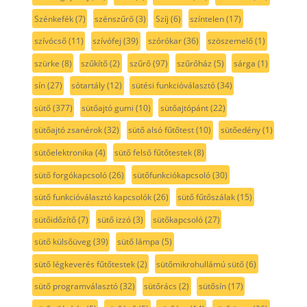
Szénkefék
(7)
szénszűrő
(3)
Szíj
(6)
színtelen
(17)
szívócső
(11)
szívófej
(39)
szórókar
(36)
szöszemelő
(1)
szürke
(8)
szűkítő
(2)
szűrő
(97)
szűrőház
(5)
sárga
(1)
sín
(27)
sótartály
(12)
sütési funkcióválasztó
(34)
sütő
(377)
sütőajtó gumi
(10)
sütőajtópánt
(22)
sütőajtó zsanérok
(32)
sütő alsó fűtőtest
(10)
sütőedény
(1)
sütőelektronika
(4)
sütő felső fűtőtestek
(8)
sütő forgókapcsoló
(26)
sütőfunkciókapcsoló
(30)
sütő funkcióválasztó kapcsolók
(26)
sütő fűtőszálak
(15)
sütőidőzítő
(7)
sütő izzó
(3)
sütőkapcsoló
(27)
sütő külsőüveg
(39)
sütő lámpa
(5)
sütő légkeverés fűtőtestek
(2)
sütőmikrohullámú sütő
(6)
sütő programválasztó
(32)
sütőrács
(2)
sütősín
(17)