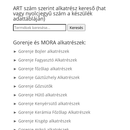
ART szám szerint alkatrész kereső (hat
vagy nyolcjegyű szám a készülék
adattábláján)
Keresés
Keresés
a
következőre:
Gorenje és MORA alkatrészek:
► Gorenje Bojler alkatrészek
► Gorenje Fagyasztó Alkatrészek
► Gorenje főzőlap alkatrészek
► Gorenje Gáztűzhely Alkatrészek
► Gorenje Gőzsütők
► Gorenje Hűtő alkatrészek
► Gorenje Kenyérsütő alkatrészek
► Gorenje Kerámia Főzőlap Alkatrészek
► Gorenje Kisgép alkatrészek
► Gorenje mikró alkatrészek