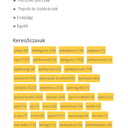
► Porszívó porzsák
► Tepsik és Sütőrácsok
►Csapágy
►Egyéb
Keresőszavak
ablak
(6)
ablakgumi
(18)
ablakkeret
(16)
adapter
(1)
ajtó
(137)
ajtóbimetál
(6)
ajtógumi
(102)
ajtóhatároló
(2)
ajtóhorog
(4)
ajtókampó
(4)
ajtókapcsoló
(18)
ajtókeret
(18)
ajtónyitás érzékelő
(6)
ajtónyitó
(49)
ajtópolc
(122)
ajtóretesz
(13)
ajtórögzítő
(1)
ajtótartozék
(205)
ajtózár
(34)
ajtó érzékelő
(9)
akku
(12)
akril
(1)
alj
(1)
alsó
(33)
aluminium
(5)
alátét
(7)
anya
(7)
anód
(4)
aprító
(11)
aquastop
(4)
aszaló
(1)
bal oldali
(15)
befogó
(1)
befolyócső
(5)
bekötődoboz
(9)