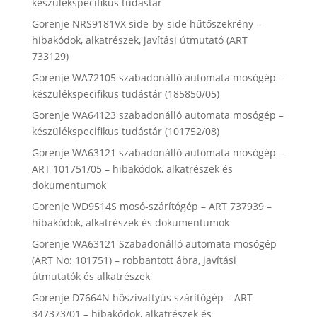
készülékspecifikus tudástár
Gorenje NRS9181VX side-by-side hűtőszekrény –
hibakódok, alkatrészek, javítási útmutató (ART
733129)
Gorenje WA72105 szabadonálló automata mosógép –
készülékspecifikus tudástár (185850/05)
Gorenje WA64123 szabadonálló automata mosógép –
készülékspecifikus tudástár (101752/08)
Gorenje WA63121 szabadonálló automata mosógép –
ART 101751/05 – hibakódok, alkatrészek és
dokumentumok
Gorenje WD9514S mosó-szárítógép – ART 737939 –
hibakódok, alkatrészek és dokumentumok
Gorenje WA63121 Szabadonálló automata mosógép
(ART No: 101751) – robbantott ábra, javítási
útmutatók és alkatrészek
Gorenje D7664N hőszivattyús szárítógép – ART
347373/01 – hibakódok, alkatrészek és