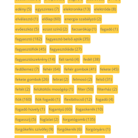
edény
(5)
egyszintes
(7)
elektronika
(13)
elektróda
(8)
elválasztó
(1)
előlap
(60)
energia szabályzó
(2)
evőeszköz
(5)
ezüst színű
(2)
facsarókúp
(1)
fagadó
(1)
fagyasztó
(182)
fagyasztó belső ajtók
(35)
fagyasztófiók
(45)
fagyasztóláda
(27)
fagyasztószekrény
(14)
fali tartó
(4)
fedél
(38)
fedőlemez
(7)
fehér
(64)
fehér gombok
(41)
fekete
(45)
fekete gombok
(26)
felirat
(2)
felmosó
(2)
felső
(31)
feltét
(2)
felültöltős mosógép
(1)
filter
(50)
filterház
(2)
fiók
(160)
fiók fogadó
(1)
flexibiliscső
(12)
fogadó
(4)
fogadó hüvely
(1)
fogantyú
(60)
fogaskerék
(10)
fogasszíj
(5)
foglalat
(2)
forgatógomb
(135)
forgókefés szívófej
(9)
forgókerék
(6)
forgónyárs
(1)