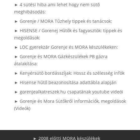
► 4 sütési hiba ami lehet hogy nem sütő
meghibásodás:
► Gorenje / MORA Tűzhely tippek és tanácsok:
► HISENSE / Gorenej Hűtők és fagyasztók: tippek és
megoldások:
► LOC gyerekzár Gorenje és MORA készülékeken:
► Gorenje és MORA Gázkészülékek PB gázra
átalakítása:
► Kenyérsütő bordásszíjak: Hossz és szélesség infók
► Hisense hűtő beazonosítása adattábla alapján
► gorenjealkatreszek.hu csapatának youtube videói
► Gorenje és Mora Sütőkről információk, megoldások
(Videók)
► 2008 előtti MORA készülékek