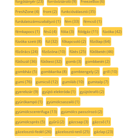
forgótányér
(23)
forróvíztároló
(9)
FreezeBox
(6)
FreshZone
(4)
front
(2)
funkcióválasztó
(35)
furdulatszámszabályzó
(1)
fém
(33)
fémcső
(1)
fémkapocs
(1)
fésű
(4)
fólia
(3)
földgáz
(11)
fúvóka
(42)
fúvóka szett
(8)
fül
(32)
főkapcsoló
(2)
főzőlap
(64)
főzőrács
(24)
főzőzóna
(10)
fűtés
(25)
fűtőbetét
(46)
fűtőszál
(36)
fűtőtest
(32)
gomb
(3)
gombbetét
(2)
gombház
(5)
gombkarika
(8)
gombtengely
(2)
grill
(10)
gumi
(76)
gumicső
(12)
gumiláb
(10)
gumitalp
(7)
gyerekzár
(9)
gyújtó elektróda
(1)
gyújtótrafó
(2)
gyúrókampó
(1)
gyümölcsaszaló
(1)
gyümölcscentrifuga
(13)
gyümölcs passzírozó
(2)
gyümölcsprés
(5)
gyűrű
(2)
gázcsap
(3)
gázcső
(1)
gázelosztó-fedél
(26)
gázelosztó-tető
(25)
gázlap
(23)