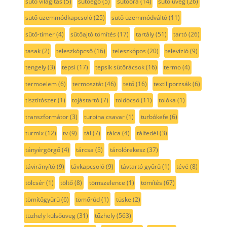
sütő világítás
(5)
sütőégő
(5)
sütőóra
(14)
sütő üveg
(26)
sütő üzemmódkapcsoló
(25)
sütő üzemmódváltó
(11)
sűtő-timer
(4)
sűtőajtó tömítés
(17)
tartály
(51)
tartó
(26)
tasak
(2)
teleszkópcső
(16)
teleszkópos
(20)
televízió
(9)
tengely
(3)
tepsi
(17)
tepsik sütőrácsok
(16)
termo
(4)
termoelem
(6)
termosztát
(46)
tető
(16)
textil porzsák
(6)
tisztítószer
(1)
tojástartó
(7)
toldócső
(11)
tolóka
(1)
transzformátor
(3)
turbina csavar
(1)
turbókefe
(6)
turmix
(12)
tv
(9)
tál
(7)
tálca
(4)
tálfedél
(3)
tányérgörgő
(4)
tárcsa
(5)
tárolórekesz
(37)
távirányító
(9)
távkapcsoló
(9)
távtartó gyűrű
(1)
tévé
(8)
tölcsér
(1)
töltő
(8)
tömszelence
(1)
tömítés
(67)
tömítőgyűrű
(6)
tömőrúd
(1)
tüske
(2)
tüzhely külsőüveg
(31)
tűzhely
(563)