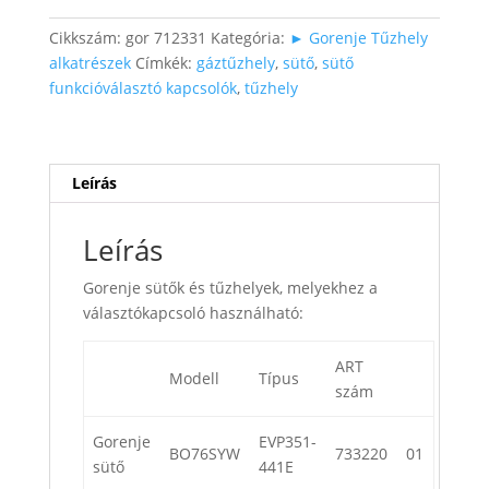
Cikkszám:
gor 712331
Kategória:
► Gorenje Tűzhely
alkatrészek
Címkék:
gáztűzhely
,
sütő
,
sütő
funkcióválasztó kapcsolók
,
tűzhely
Leírás
Leírás
Gorenje sütők és tűzhelyek, melyekhez a
választókapcsoló használható:
ART
Modell
Típus
szám
Gorenje
EVP351-
BO76SYW
733220
01
sütő
441E