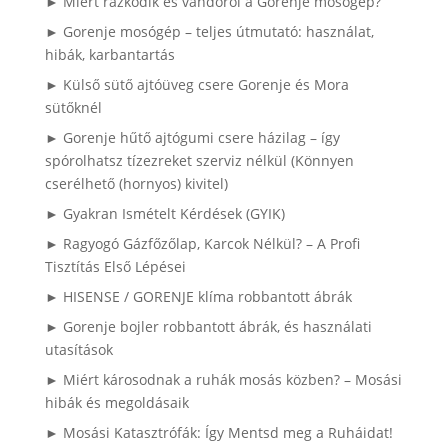
► Miért rázkódik és vándorol a Gorenje mosógép?
► Gorenje mosógép – teljes útmutató: használat,
hibák, karbantartás
► Külső sütő ajtóüveg csere Gorenje és Mora
sütőknél
► Gorenje hűtő ajtógumi csere házilag – így
spórolhatsz tízezreket szerviz nélkül (Könnyen
cserélhető (hornyos) kivitel)
► Gyakran Ismételt Kérdések (GYIK)
► Ragyogó Gázfőzőlap, Karcok Nélkül? – A Profi
Tisztítás Első Lépései
► HISENSE / GORENJE klíma robbantott ábrák
► Gorenje bojler robbantott ábrák, és használati
utasítások
► Miért károsodnak a ruhák mosás közben? – Mosási
hibák és megoldásaik
► Mosási Katasztrófák: Így Mentsd meg a Ruháidat!