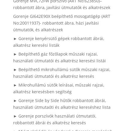
Gorenje MVC72FW porszívó (ART No:623850)–
robbantott ábra, javítási útmutatók és alkatrészek
Gorenje GI642E90X beépíthető mosogatógép (ART
No:20011937)- robbantott ábra, házi javítási
útmutatók, és alkatrészek
► Gorenje kenyérsütő gépek robbantott ábrái,
alkatrész keresési listák
► Beépíthető gáz főzőlapok műszaki rajzai,
használati útmutatói és alkatrész keresési listái
► Beépíthető mikrohullámú sütők műszaki rajzai,
használati útmutatói és alkatrész keresés
► Mikrohullámú sütők leírásai, műszaki rajzai,
alkatrész keresésben segítség
► Gorenje Side by Side hűtők robbantott ábrái,
használati útmutaóti és alkatrész kereséshez lista
► Gorenje porszívók használati útmutatói,
robbantott ábrái és alkatrész keresés