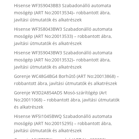
Hisense WF3S9043BB3 Szabadonálló automata
mosógép (ART No:20013534)– robbantott ábra,
javítási útmutatók és alkatrészek
Hisense WF3S8043BW3 Szabadonálló automata
mosógép (ART No:20013533) – robbantott ábra,
javítási útmutatók és alkatrészek
Hisense WF3S9043BW3 Szabadonálló automata
mosógép (ART No:20013532)– robbantott ábra,
javítási útmutatók és alkatrészek
Gorenje WC48G4BG4 Borhűtő (ART No:20013868) –
robbantott ábra, javítási útmutatók és alkatrészek
Gorenje W3D2A854ADS Mosó-szárítógép (Art
No:20011068) – robbantott ábra, javítási útmutatók
és alkatrészek
Hisense WF5I1045BWQ Szabadonálló automata
mosógép (ART No:20015295) – robbantott ábra,
javítási útmutatók és alkatrészek