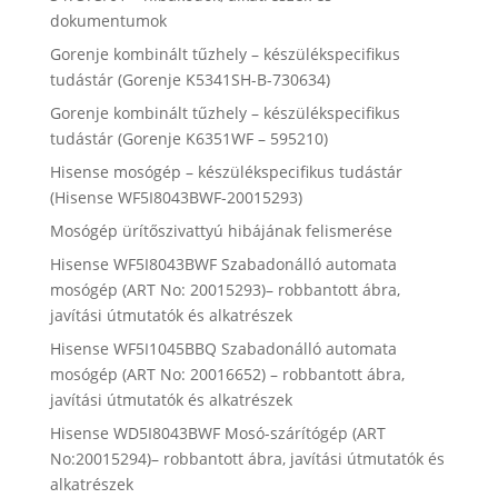
dokumentumok
Gorenje kombinált tűzhely – készülékspecifikus
tudástár (Gorenje K5341SH-B-730634)
Gorenje kombinált tűzhely – készülékspecifikus
tudástár (Gorenje K6351WF – 595210)
Hisense mosógép – készülékspecifikus tudástár
(Hisense WF5I8043BWF-20015293)
Mosógép ürítőszivattyú hibájának felismerése
Hisense WF5I8043BWF Szabadonálló automata
mosógép (ART No: 20015293)– robbantott ábra,
javítási útmutatók és alkatrészek
Hisense WF5I1045BBQ Szabadonálló automata
mosógép (ART No: 20016652) – robbantott ábra,
javítási útmutatók és alkatrészek
Hisense WD5I8043BWF Mosó-szárítógép (ART
No:20015294)– robbantott ábra, javítási útmutatók és
alkatrészek