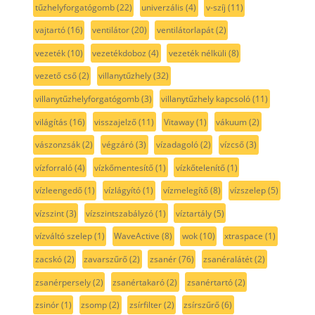
tűzhelyforgatógomb
(22)
univerzális
(4)
v-szíj
(11)
vajtartó
(16)
ventilátor
(20)
ventilátorlapát
(2)
vezeték
(10)
vezetékdoboz
(4)
vezeték nélküli
(8)
vezető cső
(2)
villanytűzhely
(32)
villanytűzhelyforgatógomb
(3)
villanytűzhely kapcsoló
(11)
világítás
(16)
visszajelző
(11)
Vitaway
(1)
vákuum
(2)
vászonzsák
(2)
végzáró
(3)
vízadagoló
(2)
vízcső
(3)
vízforraló
(4)
vízkőmentesítő
(1)
vízkőtelenítő
(1)
vízleengedő
(1)
vízlágyító
(1)
vízmelegítő
(8)
vízszelep
(5)
vízszint
(3)
vízszintszabályzó
(1)
víztartály
(5)
vízváltó szelep
(1)
WaveActive
(8)
wok
(10)
xtraspace
(1)
zacskó
(2)
zavarszűrő
(2)
zsanér
(76)
zsanéralátét
(2)
zsanérpersely
(2)
zsanértakaró
(2)
zsanértartó
(2)
zsinór
(1)
zsomp
(2)
zsírfilter
(2)
zsírszűrő
(6)