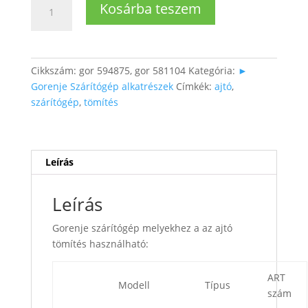
Szárítógép
Kosárba teszem
ajtó
tömítés
(házban
lévő)
Cikkszám:
gor 594875, gor 581104
Kategória:
►
mennyiség
Gorenje Szárítógép alkatrészek
Címkék:
ajtó
,
szárítógép
,
tömítés
Leírás
Leírás
Gorenje szárítógép melyekhez a az ajtó
tömítés használható:
ART
Modell
Típus
szám