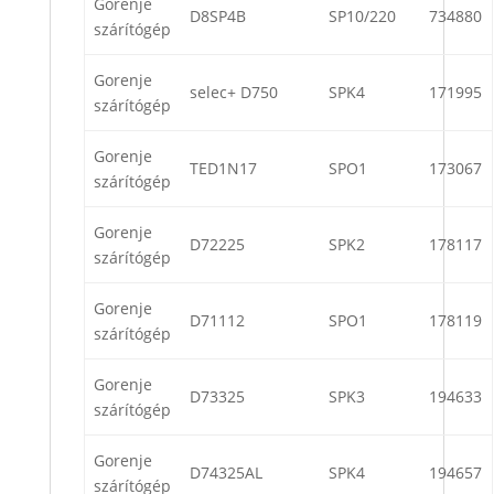
Gorenje
D8SP4B
SP10/220
734880
szárítógép
Gorenje
selec+ D750
SPK4
171995
szárítógép
Gorenje
TED1N17
SPO1
173067
szárítógép
Gorenje
D72225
SPK2
178117
szárítógép
Gorenje
D71112
SPO1
178119
szárítógép
Gorenje
D73325
SPK3
194633
szárítógép
Gorenje
D74325AL
SPK4
194657
szárítógép