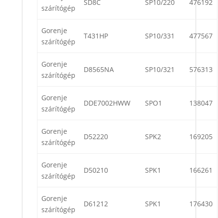
SD8C
SP10/220
476192
szárítógép
Gorenje
T431HP
SP10/331
477567
szárítógép
Gorenje
D8565NA
SP10/321
576313
szárítógép
Gorenje
DDE7002HWW
SPO1
138047
szárítógép
Gorenje
D52220
SPK2
169205
szárítógép
Gorenje
D50210
SPK1
166261
szárítógép
Gorenje
D61212
SPK1
176430
szárítógép