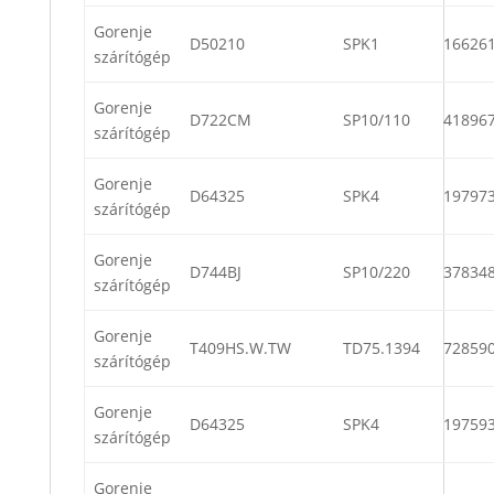
Gorenje
D50210
SPK1
16626
szárítógép
Gorenje
D722CM
SP10/110
41896
szárítógép
Gorenje
D64325
SPK4
19797
szárítógép
Gorenje
D744BJ
SP10/220
37834
szárítógép
Gorenje
T409HS.W.TW
TD75.1394
72859
szárítógép
Gorenje
D64325
SPK4
19759
szárítógép
Gorenje