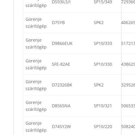
DS93ILS/I
SP15/349
72936
szárítógép
Gorenje
D7SYB
SPK2
40626
szárítógép
Gorenje
D9866EUK
SP10/333
51721
szárítógép
Gorenje
SFE-82AE
SP10/330
43862
szárítógép
Gorenje
D72326BK
SPK2
32952
szárítógép
Gorenje
D8565NA
SP10/321
50653
szárítógép
Gorenje
D74SY2W
SP10/220
50824
szárítógép