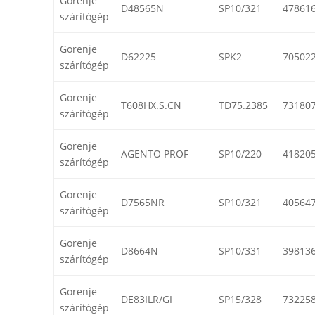
Gorenje
D48565N
SP10/321
47861
szárítógép
Gorenje
D62225
SPK2
70502
szárítógép
Gorenje
T608HX.S.CN
TD75.2385
73180
szárítógép
Gorenje
AGENTO PROF
SP10/220
41820
szárítógép
Gorenje
D7565NR
SP10/321
40564
szárítógép
Gorenje
D8664N
SP10/331
39813
szárítógép
Gorenje
DE83ILR/GI
SP15/328
73225
szárítógép