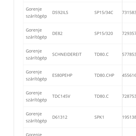
Gorenje
DS92ILS
SP15/34C
73158
szárítógép
Gorenje
DE82
SP15/320
72935
szárítógép
Gorenje
SCHNEIDEREIT
TD80.C
57785
szárítógép
Gorenje
ES80PEHP
TD80.CHP
45561
szárítógép
Gorenje
TDC145V
TD80.C
72875
szárítógép
Gorenje
D61312
SPK1
19513
szárítógép
Gorenje