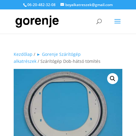
06-20-482-32-08
boyalkatreszek@gmail.com
Kezdőlap
/
► Gorenje Szárítógép
alkatrészek
/ Szárítógép Dob-hátsó tömítés