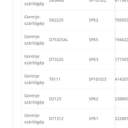
D8564G
SP10/322
41156
szárítógép
Gorenje
D62225
SPK2
70505
szárítógép
Gorenje
D75325AL
SPK5
19462
szárítógép
Gorenje
D73225
SPK3
17150
szárítógép
Gorenje
T8111
SP10/323
41420
szárítógép
Gorenje
D2123
SPK2
23880
szárítógép
Gorenje
D71312
SPK1
22288
szárítógép