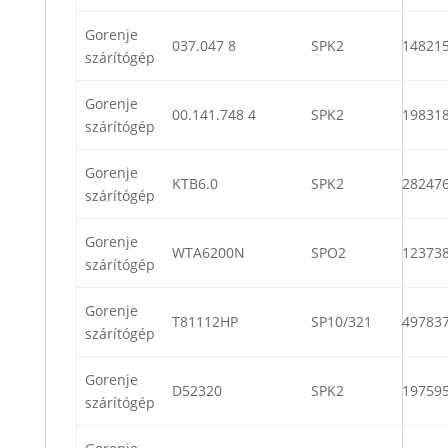
Gorenje
037.047 8
SPK2
14821
szárítógép
Gorenje
00.141.748 4
SPK2
19831
szárítógép
Gorenje
KTB6.0
SPK2
28247
szárítógép
Gorenje
WTA6200N
SPO2
12373
szárítógép
Gorenje
T81112HP
SP10/321
49783
szárítógép
Gorenje
D52320
SPK2
19759
szárítógép