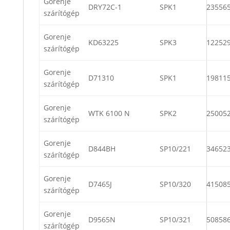
Gorenje
DRY72C-1
SPK1
23556
szárítógép
Gorenje
KD63225
SPK3
12252
szárítógép
Gorenje
D71310
SPK1
19811
szárítógép
Gorenje
WTK 6100 N
SPK2
25005
szárítógép
Gorenje
D844BH
SP10/221
34652
szárítógép
Gorenje
D7465J
SP10/320
41508
szárítógép
Gorenje
D9565N
SP10/321
50858
szárítógép