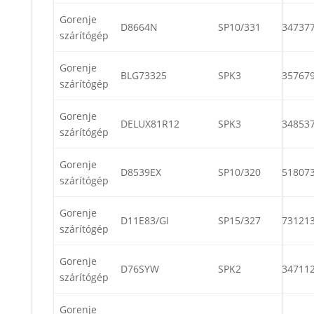
Gorenje
D8664N
SP10/331
34737
szárítógép
Gorenje
BLG73325
SPK3
35767
szárítógép
Gorenje
DELUX81R12
SPK3
34853
szárítógép
Gorenje
D8539EX
SP10/320
51807
szárítógép
Gorenje
D11E83/GI
SP15/327
73121
szárítógép
Gorenje
D76SYW
SPK2
34711
szárítógép
Gorenje