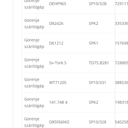
Gorenje
DEHP965
SP10/32B
72911
szárítógép
Gorenje
D82426
SPK2
33533
szárítógép
Gorenje
D61212
SPK1
15769
szárítógép
Gorenje
Sv-Tork S
TD75.B281
72880
szárítógép
Gorenje
WT7120S
SP10/331
38853
szárítógép
Gorenje
141.748 4
SPK2
19831
szárítógép
Gorenje
D85F66NO
SP10/328
54025
szárítógép