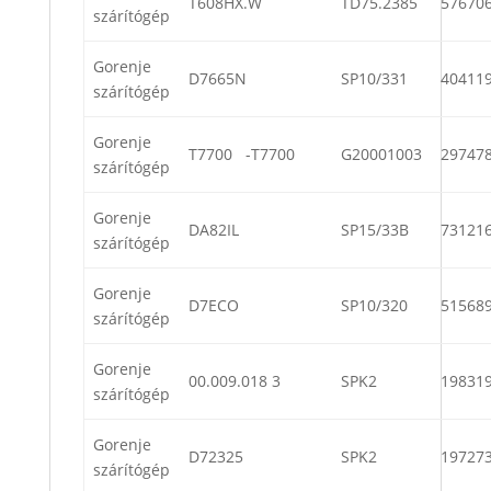
T608HX.W
TD75.2385
57670
szárítógép
Gorenje
D7665N
SP10/331
40411
szárítógép
Gorenje
T7700 -T7700
G20001003
29747
szárítógép
Gorenje
DA82IL
SP15/33B
73121
szárítógép
Gorenje
D7ECO
SP10/320
51568
szárítógép
Gorenje
00.009.018 3
SPK2
19831
szárítógép
Gorenje
D72325
SPK2
19727
szárítógép