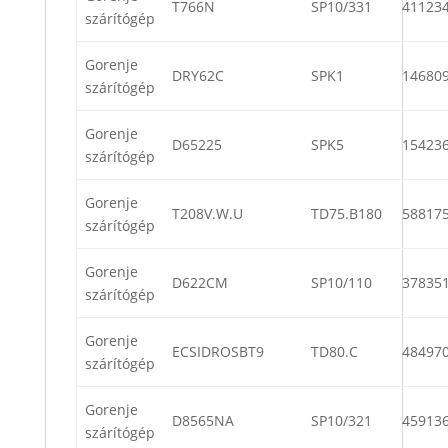
T766N
SP10/331
41123
szárítógép
Gorenje
DRY62C
SPK1
14680
szárítógép
Gorenje
D65225
SPK5
15423
szárítógép
Gorenje
T208V.W.U
TD75.B180
58817
szárítógép
Gorenje
D622CM
SP10/110
37835
szárítógép
Gorenje
ECSIDROSBT9
TD80.C
48497
szárítógép
Gorenje
D8565NA
SP10/321
45913
szárítógép