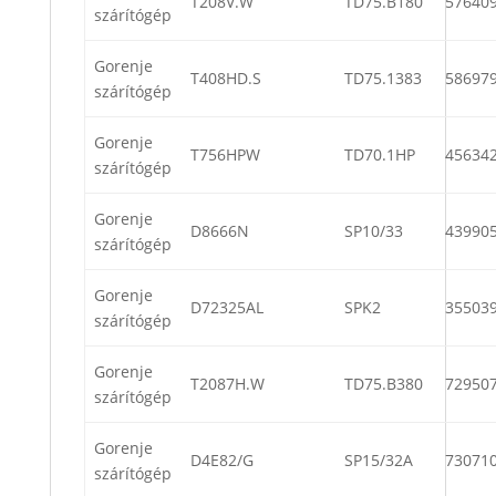
T208V.W
TD75.B180
57640
szárítógép
Gorenje
T408HD.S
TD75.1383
58697
szárítógép
Gorenje
T756HPW
TD70.1HP
45634
szárítógép
Gorenje
D8666N
SP10/33
43990
szárítógép
Gorenje
D72325AL
SPK2
35503
szárítógép
Gorenje
T2087H.W
TD75.B380
72950
szárítógép
Gorenje
D4E82/G
SP15/32A
73071
szárítógép