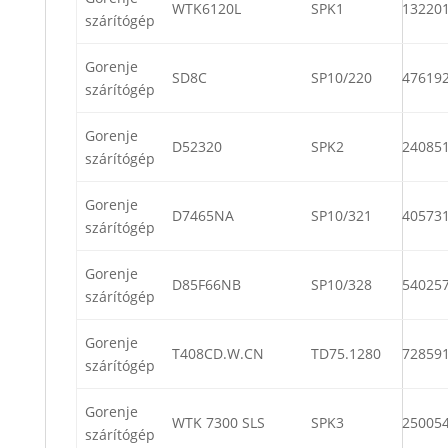
WTK6120L
SPK1
13220
szárítógép
Gorenje
SD8C
SP10/220
47619
szárítógép
Gorenje
D52320
SPK2
24085
szárítógép
Gorenje
D7465NA
SP10/321
40573
szárítógép
Gorenje
D85F66NB
SP10/328
54025
szárítógép
Gorenje
T408CD.W.CN
TD75.1280
72859
szárítógép
Gorenje
WTK 7300 SLS
SPK3
25005
szárítógép