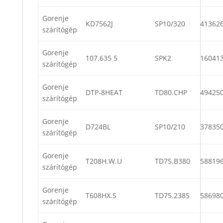
Gorenje
KD7562J
SP10/320
41362
szárítógép
Gorenje
107.635 5
SPK2
16041
szárítógép
Gorenje
DTP-8HEAT
TD80.CHP
49425
szárítógép
Gorenje
D724BL
SP10/210
37835
szárítógép
Gorenje
T208H.W.U
TD75.B380
58819
szárítógép
Gorenje
T608HX.S
TD75.2385
58698
szárítógép