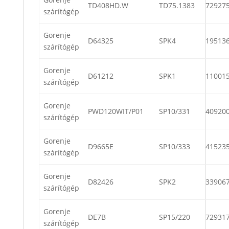
TD408HD.W
TD75.1383
72927
szárítógép
Gorenje
D64325
SPK4
19513
szárítógép
Gorenje
D61212
SPK1
11001
szárítógép
Gorenje
PWD120WIT/P01
SP10/331
40920
szárítógép
Gorenje
D9665E
SP10/333
41523
szárítógép
Gorenje
D82426
SPK2
33906
szárítógép
Gorenje
DE7B
SP15/220
72931
szárítógép