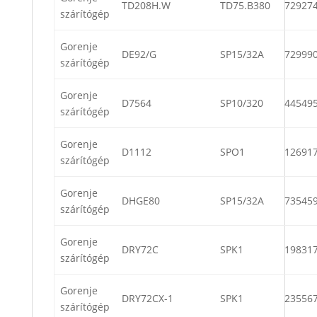
TD208H.W
TD75.B380
72927
szárítógép
Gorenje
DE92/G
SP15/32A
72999
szárítógép
Gorenje
D7564
SP10/320
44549
szárítógép
Gorenje
D1112
SPO1
12691
szárítógép
Gorenje
DHGE80
SP15/32A
73545
szárítógép
Gorenje
DRY72C
SPK1
19831
szárítógép
Gorenje
DRY72CX-1
SPK1
23556
szárítógép