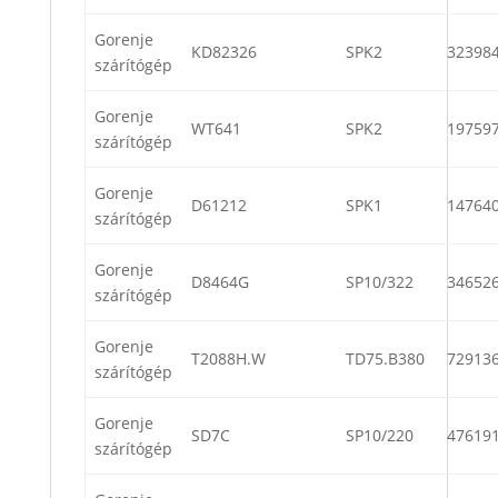
Gorenje
KD82326
SPK2
32398
szárítógép
Gorenje
WT641
SPK2
19759
szárítógép
Gorenje
D61212
SPK1
14764
szárítógép
Gorenje
D8464G
SP10/322
34652
szárítógép
Gorenje
T2088H.W
TD75.B380
72913
szárítógép
Gorenje
SD7C
SP10/220
47619
szárítógép