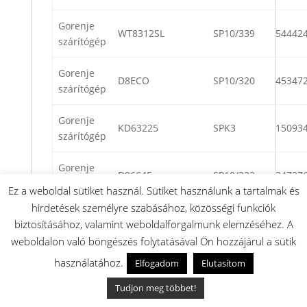
Gorenje
WT8312SL
SP10/339
54442
szárítógép
Gorenje
D8ECO
SP10/320
45347
szárítógép
Gorenje
KD63225
SPK3
15093
szárítógép
Gorenje
D9664E
SP10/333
34737
szárítógép
Ez a weboldal sütiket használ. Sütiket használunk a tartalmak és
hirdetések személyre szabásához, közösségi funkciók
Gorenje
BLG722
SP10/110
47108
biztosításához, valamint weboldalforgalmunk elemzéséhez. A
szárítógép
weboldalon való böngészés folytatásával Ön hozzájárul a sütik
használatához.
Gorenje
Elfogadom
Elutasítom
D7664N
SP10/331
35365
szárítógép
Tudjon meg többet!