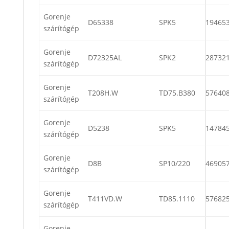
Gorenje
D65338
SPK5
19465
szárítógép
Gorenje
D72325AL
SPK2
28732
szárítógép
Gorenje
T208H.W
TD75.B380
57640
szárítógép
Gorenje
D5238
SPK5
14784
szárítógép
Gorenje
D8B
SP10/220
46905
szárítógép
Gorenje
T411VD.W
TD85.1110
57682
szárítógép
Gorenje