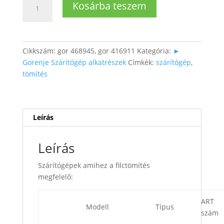
Kosárba teszem
Dob-
hátsó
tömítés
mennyiség
Cikkszám:
gor 468945, gor 416911
Kategória:
►
Gorenje Szárítógép alkatrészek
Címkék:
szárítógép
,
tömítés
Leírás
Leírás
Szárítógépek amihez a filctömítés
megfelelő:
ART
Modell
Típus
szám