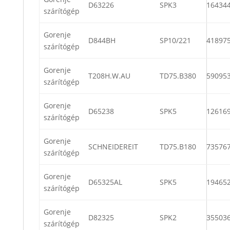
D63226
SPK3
16434
szárítógép
Gorenje
D844BH
SP10/221
41897
szárítógép
Gorenje
T208H.W.AU
TD75.B380
59095
szárítógép
Gorenje
D65238
SPK5
12616
szárítógép
Gorenje
SCHNEIDEREIT
TD75.B180
73576
szárítógép
Gorenje
D65325AL
SPK5
19465
szárítógép
Gorenje
D82325
SPK2
35503
szárítógép