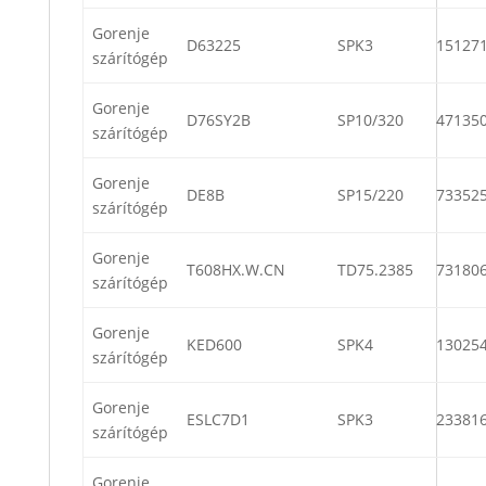
Gorenje
D63225
SPK3
15127
szárítógép
Gorenje
D76SY2B
SP10/320
47135
szárítógép
Gorenje
DE8B
SP15/220
73352
szárítógép
Gorenje
T608HX.W.CN
TD75.2385
73180
szárítógép
Gorenje
KED600
SPK4
13025
szárítógép
Gorenje
ESLC7D1
SPK3
23381
szárítógép
Gorenje