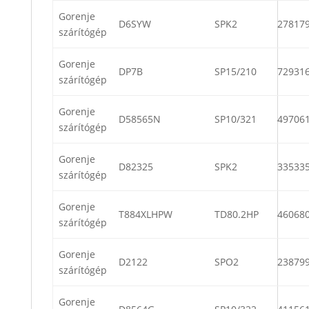
Gorenje
D6SYW
SPK2
27817
szárítógép
Gorenje
DP7B
SP15/210
72931
szárítógép
Gorenje
D58565N
SP10/321
49706
szárítógép
Gorenje
D82325
SPK2
33533
szárítógép
Gorenje
T884XLHPW
TD80.2HP
46068
szárítógép
Gorenje
D2122
SPO2
23879
szárítógép
Gorenje