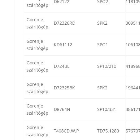
D62122
SPO2
11810
szárítógép
Gorenje
D72326RD
SPK2
30951
szárítógép
Gorenje
KD61112
SPO1
10610
szárítógép
Gorenje
D724BL
SP10/210
41896
szárítógép
Gorenje
D72325BK
SPK2
19644
szárítógép
Gorenje
D8764N
SP10/331
38617
szárítógép
Gorenje
T408CD.W.P
TD75.1280
57670
szárítógép