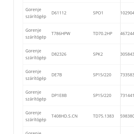
Gorenje
D61112
SPO1
10290
szárítógép
Gorenje
T786HPW
TD70.2HP
46724
szárítógép
Gorenje
D82326
SPK2
30584
szárítógép
Gorenje
DE7B
SP15/220
73358
szárítógép
Gorenje
DP1E8B
SP15/220
73144
szárítógép
Gorenje
T408HD.S.CN
TD75.1383
59838
szárítógép
Gorenje