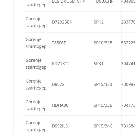
ECSIDROSBT9HP
TD80.CHP
48496
szárítógép
Gorenje
D72325BK
SPK2
23377
szárítógép
Gorenje
T85F6T
SP10/32B
56222
szárítógép
Gorenje
RD71312
SPK1
30474
szárítógép
Gorenje
D8E72
SP15/320
73098
szárítógép
Gorenje
HDHA80
SP15/33B
73417
szárítógép
Gorenje
DS92ILS
SP15/34C
73158
szárítógép