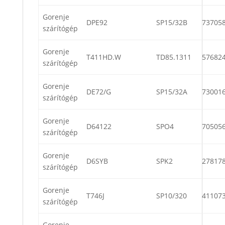
Gorenje
DPE92
SP15/32B
73705
szárítógép
Gorenje
T411HD.W
TD85.1311
57682
szárítógép
Gorenje
DE72/G
SP15/32A
73001
szárítógép
Gorenje
D64122
SPO4
70505
szárítógép
Gorenje
D6SYB
SPK2
27817
szárítógép
Gorenje
T746J
SP10/320
41107
szárítógép
Gorenje