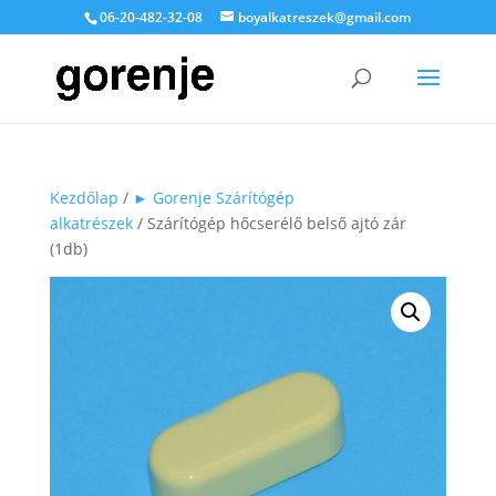
06-20-482-32-08
boyalkatreszek@gmail.com
Kezdőlap
/
► Gorenje Szárítógép
alkatrészek
/ Szárítógép hőcserélő belső ajtó zár
(1db)