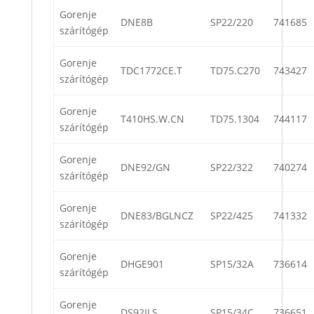
Gorenje
DNE8B
SP22/220
741685
szárítógép
Gorenje
TDC1772CE.T
TD75.C270
743427
szárítógép
Gorenje
T410HS.W.CN
TD75.1304
744117
szárítógép
Gorenje
DNE92/GN
SP22/322
740274
szárítógép
Gorenje
DNE83/BGLNCZ
SP22/425
741332
szárítógép
Gorenje
DHGE901
SP15/32A
736614
szárítógép
Gorenje
DS92ILS
SP15/34C
736651