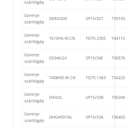
szárítógép
Gorenje
DE83/GID
SP15/327
739193
szárítógép
Gorenje
T610HX.W.CN
TD75.2305
744115
szárítógép
Gorenje
DS94ILS/I
SP15/34E
730576
szárítógép
Gorenje
T408HD.W.CN
TD75.1383
734225
szárítógép
Gorenje
DA92IL
SP15/33B
736390
szárítógép
Gorenje
DHGA901NL
SP15/33A
736403
szárítógép