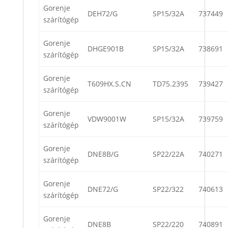
Gorenje
DEH72/G
SP15/32A
737449
szárítógép
Gorenje
DHGE901B
SP15/32A
738691
szárítógép
Gorenje
T609HX.S.CN
TD75.2395
739427
szárítógép
Gorenje
VDW9001W
SP15/32A
739759
szárítógép
Gorenje
DNE8B/G
SP22/22A
740271
szárítógép
Gorenje
DNE72/G
SP22/322
740613
szárítógép
Gorenje
DNE8B
SP22/220
740891