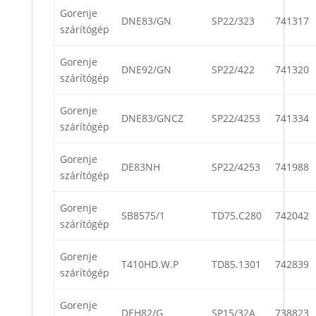
Gorenje
DNE83/GN
SP22/323
741317
szárítógép
Gorenje
DNE92/GN
SP22/422
741320
szárítógép
Gorenje
DNE83/GNCZ
SP22/4253
741334
szárítógép
Gorenje
DE83NH
SP22/4253
741988
szárítógép
Gorenje
SB8575/1
TD75.C280
742042
szárítógép
Gorenje
T410HD.W.P
TD85.1301
742839
szárítógép
Gorenje
DEH82/G
SP15/32A
738823