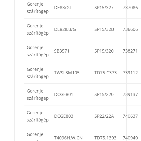
Gorenje
DE83/GI
SP15/327
737086
szárítógép
Gorenje
DE82ILB/G
SP15/32B
736606
szárítógép
Gorenje
SB3571
SP15/320
738271
szárítógép
Gorenje
TWSL3M105
TD75.C373
739112
szárítógép
Gorenje
DCGE801
SP15/220
739137
szárítógép
Gorenje
DCGE803
SP22/22A
740637
szárítógép
Gorenje
T4096H.W.CN
TD75.1393
740940