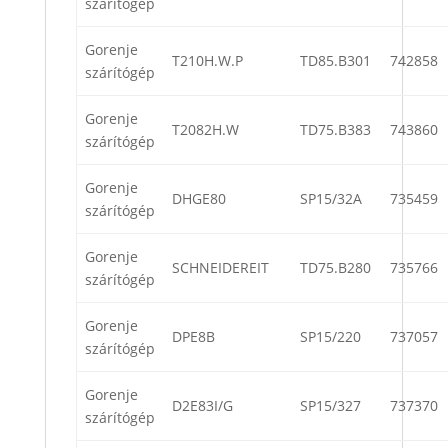
szárítógép
Gorenje
T210H.W.P
TD85.B301
742858
szárítógép
Gorenje
T2082H.W
TD75.B383
743860
szárítógép
Gorenje
DHGE80
SP15/32A
735459
szárítógép
Gorenje
SCHNEIDEREIT
TD75.B280
735766
szárítógép
Gorenje
DPE8B
SP15/220
737057
szárítógép
Gorenje
D2E83I/G
SP15/327
737370
szárítógép