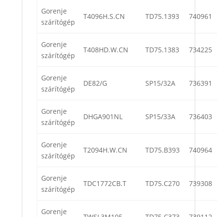
Gorenje
T4096H.S.CN
TD75.1393
740961
szárítógép
Gorenje
T408HD.W.CN
TD75.1383
734225
szárítógép
Gorenje
DE82/G
SP15/32A
736391
szárítógép
Gorenje
DHGA901NL
SP15/33A
736403
szárítógép
Gorenje
T2094H.W.CN
TD75.B393
740964
szárítógép
Gorenje
TDC1772CB.T
TD75.C270
739308
szárítógép
Gorenje
TWSL3M105
TD75.C373
739112