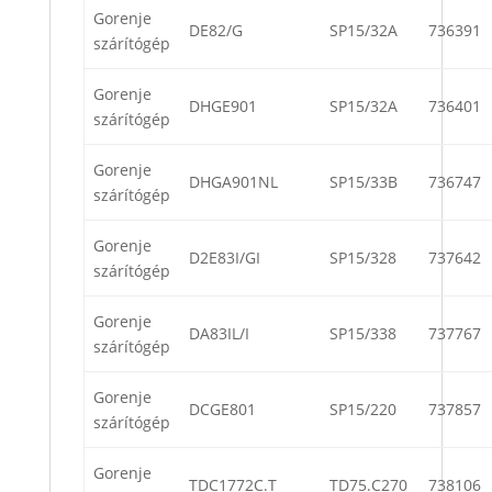
Gorenje
DE82/G
SP15/32A
736391
szárítógép
Gorenje
DHGE901
SP15/32A
736401
szárítógép
Gorenje
DHGA901NL
SP15/33B
736747
szárítógép
Gorenje
D2E83I/GI
SP15/328
737642
szárítógép
Gorenje
DA83IL/I
SP15/338
737767
szárítógép
Gorenje
DCGE801
SP15/220
737857
szárítógép
Gorenje
TDC1772C.T
TD75.C270
738106