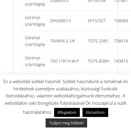
D3A83IL/I
SP15/338
737461
szárítógép
Gorenje
DHGE8013
SP15/327
738083
szárítógép
Gorenje
T608HX.S.UK
TD75.2385
738518
szárítógép
Gorenje
TDC1781H.W.P
TD75.B38H
743815
szárítógép
Gorenje
DAM7HP
TD75.C371
738175
Ez a weboldal sütiket használ. Sütiket használunk a tartalmak és
szárítógép
hirdetések személyre szabásához, közösségi funkciók
biztosításához, valamint weboldalforgalmunk elemzéséhez. A
Gorenje
UCD-6
TD75.C270
741526
weboldalon való böngészés folytatásával Ön hozzájárul a sütik
szárítógép
CONDENSED_UK
használatához.
Elfogadom
Elutasítom
Gorenje
UCD-8 HEAT
TD85.C381
741595
Tudjon meg többet!
szárítógép
PUMP