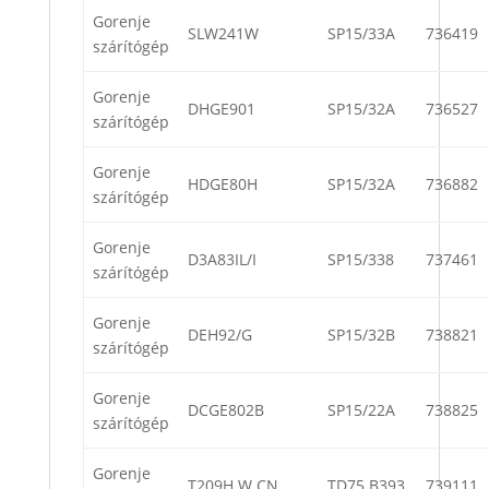
Gorenje
SLW241W
SP15/33A
736419
szárítógép
Gorenje
DHGE901
SP15/32A
736527
szárítógép
Gorenje
HDGE80H
SP15/32A
736882
szárítógép
Gorenje
D3A83IL/I
SP15/338
737461
szárítógép
Gorenje
DEH92/G
SP15/32B
738821
szárítógép
Gorenje
DCGE802B
SP15/22A
738825
szárítógép
Gorenje
T209H.W.CN
TD75.B393
739111