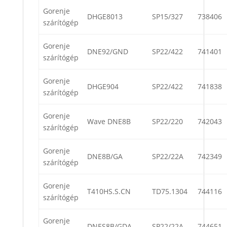
Gorenje
DHGE8013
SP15/327
738406
szárítógép
Gorenje
DNE92/GND
SP22/422
741401
szárítógép
Gorenje
DHGE904
SP22/422
741838
szárítógép
Gorenje
Wave DNE8B
SP22/220
742043
szárítógép
Gorenje
DNE8B/GA
SP22/22A
742349
szárítógép
Gorenje
T410HS.S.CN
TD75.1304
744116
szárítógép
Gorenje
DNES8B/GDA
SP22/22A
744651