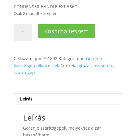
CONDENSER HANDLE EXT 586C
Csak 2 maradt készleten
Szárítógép
Kosárba teszem
hőcserélő
belső
ajtó
zár
Cikkszám:
gor 791892
Kategória:
► Gorenje
(1db)
Szárítógép alkatrészek
Címkék:
ajtózár
,
hőcserélő
,
mennyiség
szárítógép
Leírás
Leírás
Gorenje szárítógépek, melyekhez a zár
használható: