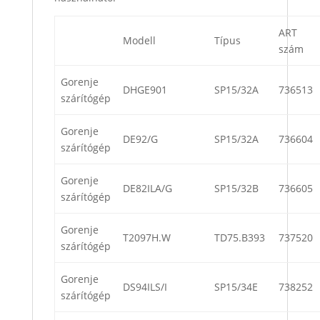
ART
Modell
Típus
szám
Gorenje
DHGE901
SP15/32A
736513
szárítógép
Gorenje
DE92/G
SP15/32A
736604
szárítógép
Gorenje
DE82ILA/G
SP15/32B
736605
szárítógép
Gorenje
T2097H.W
TD75.B393
737520
szárítógép
Gorenje
DS94ILS/I
SP15/34E
738252
szárítógép