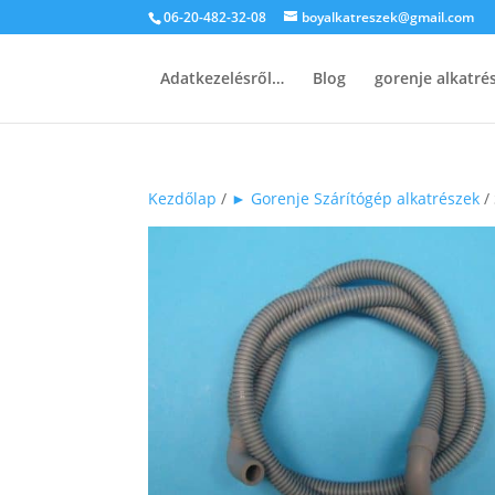
06-20-482-32-08
boyalkatreszek@gmail.com
Adatkezelésről…
Blog
gorenje alkatr
Kezdőlap
/
► Gorenje Szárítógép alkatrészek
/ 