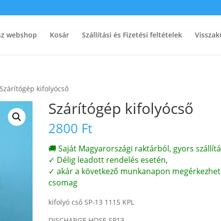
ész webshop
Kosár
Szállítási és Fizetési feltételek
Visszak
Szárítógép kifolyócső
Szárítógép kifolyócső
2800
Ft
🚚 Saját Magyarországi raktárból, gyors szállítá
✓ Délig leadott rendelés esetén,
✓ akár a következő munkanapon megérkezhet
csomag
kifolyó cső SP-13 1115 KPL
DISCHARGE HOSE SP13