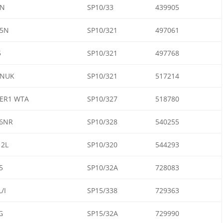
6N
SP10/33
439905
65N
SP10/321
497061
5
SP10/321
497768
5NUK
SP10/321
517214
ER1 WTA
SP10/327
518780
6NR
SP10/328
540255
2L
SP10/320
544293
5
SP10/32A
728083
/I
SP15/338
729363
G
SP15/32A
729990