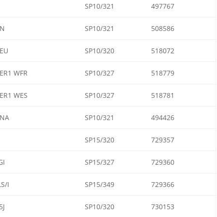
SP10/321
497767
5N
SP10/321
508586
EU
SP10/320
518072
ER1 WFR
SP10/327
518779
ER1 WES
SP10/327
518781
5NA
SP10/321
494426
SP15/320
729357
GI
SP15/327
729360
S/I
SP15/349
729366
5J
SP10/320
730153