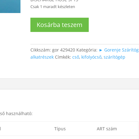
Csak 1 maradt készleten
Szárítógép
Kosárba teszem
kifolyócső
mennyiség
Cikkszám:
gor 429420
Kategória:
► Gorenje Szárító
alkatrészek
Címkék:
cső
,
kifolyócső
,
szárítógép
cső használható:
l
Típus
ART szám