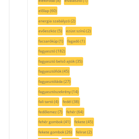
elektróda
(8)
elválasztó
(1)
előlap
(60)
energia szabályzó
(2)
evőeszköz
(5)
ezüst színű
(2)
facsarókúp
(1)
fagadó
(1)
fagyasztó
(182)
fagyasztó belső ajtók
(35)
fagyasztófiók
(45)
fagyasztóláda
(27)
fagyasztószekrény
(14)
fali tartó
(4)
fedél
(38)
fedőlemez
(7)
fehér
(64)
fehér gombok
(41)
fekete
(45)
fekete gombok
(26)
felirat
(2)