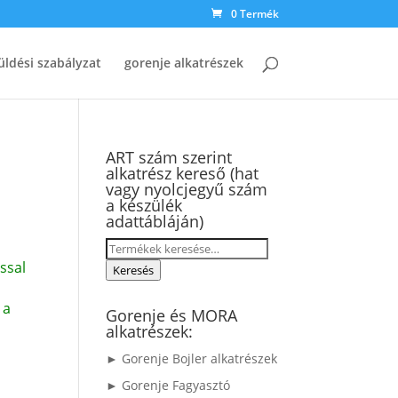
0 Termék
üldési szabályzat
gorenje alkatrészek
ART szám szerint
alkatrész kereső (hat
vagy nyolcjegyű szám
a készülék
adattábláján)
Keresés
ssal
a
Keresés
következőre:
 a
Gorenje és MORA
alkatrészek:
► Gorenje Bojler alkatrészek
► Gorenje Fagyasztó