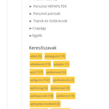
► Porszívó HEPAFILTER
► Porszívó porzsák
► Tepsik és Sütőrácsok
►Csapágy
►Egyéb
Keresőszavak
ablak
(6)
ablakgumi
(18)
ablakkeret
(16)
adapter
(1)
ajtó
(137)
ajtóbimetál
(6)
ajtógumi
(102)
ajtóhatároló
(2)
ajtóhorog
(4)
ajtókampó
(4)
ajtókapcsoló
(18)
ajtókeret
(18)
ajtónyitás érzékelő
(6)