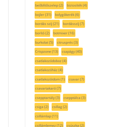
beőblítőszelep
(2)
biztosíték
(4)
bojler
(31)
bolygókerék
(6)
bordás szíj
(21)
bordásszíj
(7)
borító
(2)
botmixer
(16)
burkolat
(5)
citrusprés
(3)
Crispzone
(13)
csapágy
(40)
csatlakozódoboz
(4)
csatlakozóház
(4)
csatlakozóidom
(1)
csavar
(7)
csavartakaró
(7)
csepptartály
(3)
csepptálca
(3)
csiga
(2)
csillag
(2)
csillámlap
(11)
csillámlemez
(12)
csúszka
(2)