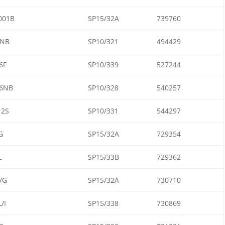
001B
SP15/32A
739760
5NB
SP10/321
494429
6F
SP10/339
527244
6NB
SP10/328
540257
12S
SP10/331
544297
G
SP15/32A
729354
L
SP15/33B
729362
/G
SP15/32A
730710
/I
SP15/338
730869