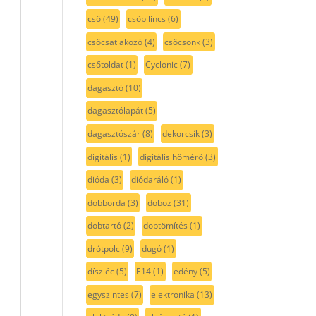
cső
(49)
csőbilincs
(6)
csőcsatlakozó
(4)
csőcsonk
(3)
csőtoldat
(1)
Cyclonic
(7)
dagasztó
(10)
dagasztólapát
(5)
dagasztószár
(8)
dekorcsík
(3)
digitális
(1)
digitális hőmérő
(3)
dióda
(3)
diódaráló
(1)
dobborda
(3)
doboz
(31)
dobtartó
(2)
dobtömítés
(1)
drótpolc
(9)
dugó
(1)
díszléc
(5)
E14
(1)
edény
(5)
egyszintes
(7)
elektronika
(13)