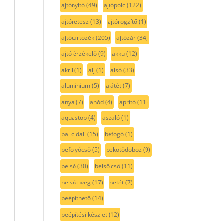
ajtónyitó
(49)
ajtópolc
(122)
ajtóretesz
(13)
ajtórögzítő
(1)
ajtótartozék
(205)
ajtózár
(34)
ajtó érzékelő
(9)
akku
(12)
akril
(1)
alj
(1)
alsó
(33)
aluminium
(5)
alátét
(7)
anya
(7)
anód
(4)
aprító
(11)
aquastop
(4)
aszaló
(1)
bal oldali
(15)
befogó
(1)
befolyócső
(5)
bekötődoboz
(9)
belső
(30)
belső cső
(11)
belső üveg
(17)
betét
(7)
beépíthető
(14)
beépítési készlet
(12)