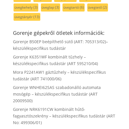
üvegkehely
(3)
üveglap
(3)
üvegtartó
(6)
üvegtető
(2)
üvegtányér
(13)
Gorenje gépekről ötletek információk:
Gorenje B50EP beépíthető sütő (ART: 705313/02)–
készülékspecifikus tudástár
Gorenje K6351WF kombinált tűzhely –
készülékspecifikus tudástár (ART 595210/04)
Mora P2241AW1 gáztűzhely – készülékspecifikus
tudástár (ART 741000/06)
Gorenje WNHEI62SAS szabadonálló automata
mosógép – készülékspecifikus tudástár (ART
20009500)
Gorenje NRK6191CW kombinált hűtő-
fagyasztószekrény – készülékspecifikus tudástár (ART
No: 499306/01)