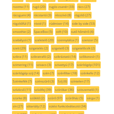
rozetta
(11)
rugó
(20)
rugós-zsanér
(33)
rács
(27)
rácsgumi
(4)
rácstartó
(3)
résszívó
(8)
rögzítő
(27)
rögzítőfül
(1)
rövid
(1)
rúdmixer
(14)
side by side
(53)
smoothie
(2)
SpaceBox
(5)
stift
(10)
sutő hőmérő
(4)
szabályzó
(1)
szeletelő
(20)
szennytálca
(1)
szenzor
(5)
szett
(29)
szigetelés
(2)
szigetelő
(3)
szigetelőcsík
(2)
szikra
(11)
szikratrafó
(2)
szikráztató
(14)
szilikonzsír
(1)
szimering
(11)
szivacs
(3)
szivattyú
(17)
szárítógép
(101)
szárítógép szíj
(14)
szén
(7)
szénfilter
(18)
szénkefe
(12)
Szénkefék
(7)
szénszűrő
(3)
Szíj
(6)
színtelen
(17)
szívócső
(11)
szívófej
(39)
szórókar
(36)
szöszemelő
(1)
szürke
(8)
szűkítő
(2)
szűrő
(97)
szűrőház
(5)
sárga
(1)
sín
(27)
sótartály
(12)
sütési funkcióválasztó
(34)