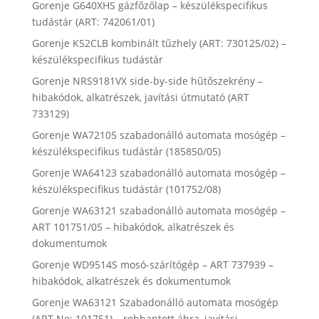
Gorenje G640XHS gázfőzőlap – készülékspecifikus
tudástár (ART: 742061/01)
Gorenje K52CLB kombinált tűzhely (ART: 730125/02) –
készülékspecifikus tudástár
Gorenje NRS9181VX side-by-side hűtőszekrény –
hibakódok, alkatrészek, javítási útmutató (ART
733129)
Gorenje WA72105 szabadonálló automata mosógép –
készülékspecifikus tudástár (185850/05)
Gorenje WA64123 szabadonálló automata mosógép –
készülékspecifikus tudástár (101752/08)
Gorenje WA63121 szabadonálló automata mosógép –
ART 101751/05 – hibakódok, alkatrészek és
dokumentumok
Gorenje WD9514S mosó-szárítógép – ART 737939 –
hibakódok, alkatrészek és dokumentumok
Gorenje WA63121 Szabadonálló automata mosógép
(ART No: 101751) – robbantott ábra, javítási