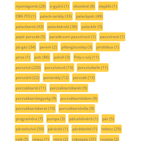
nyomógomb
(28)
o-gyűrű
(1)
okostévé
(8)
olajálló
(1)
ORA ITO
(1)
palack-tartály
(33)
palackpolc
(49)
palacktartó
(43)
palacktároló
(38)
palackőr
(5)
papír porszák
(5)
paradicsom passzírozó
(1)
passzírozó
(1)
pb-gáz
(34)
perem
(2)
pillangószelep
(3)
pirolitikus
(1)
piros
(1)
polc
(86)
polcél
(3)
Poly-v szíj
(11)
porszívó
(220)
porszívócső
(10)
porszívókefe
(11)
porszűrő
(22)
portartály
(12)
porzsák
(13)
porzsáktartó
(11)
porzsáktartóbetét
(9)
porzsáktartóegység
(9)
porzsáktartóidom
(9)
porzsáktartókeret
(10)
porzsáktartóvilla
(9)
programóra
(7)
pumpa
(3)
pálcahőmérő
(1)
pár
(5)
páraelszívó
(50)
párásító
(1)
párátlanító
(1)
rekesz
(29)
relé
(5)
retesz
(1)
retro
(2)
robotgép
(37)
rosetta
(2)