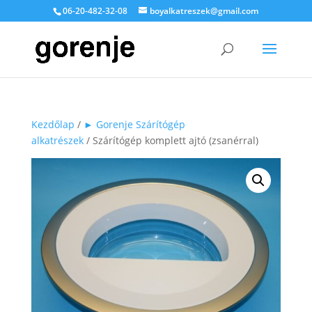
06-20-482-32-08
boyalkatreszek@gmail.com
Kezdőlap
/
► Gorenje Szárítógép
alkatrészek
/ Szárítógép komplett ajtó (zsanérral)