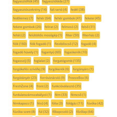
fagyasztófiók
(45)
fagyasztóláda
(27)
fagyasztószekrény
(14)
fali tartó
(4)
fedél
(38)
fedőlemez
(7)
fehér
(64)
fehér gombok
(41)
fekete
(45)
fekete gombok
(26)
felirat
(2)
felmosó
(2)
felső
(31)
feltét
(2)
felültöltős mosógép
(1)
filter
(50)
filterház
(2)
fiók
(160)
fiók fogadó
(1)
flexibiliscső
(12)
fogadó
(4)
fogadó hüvely
(1)
fogantyú
(60)
fogaskerék
(10)
fogasszíj
(5)
foglalat
(2)
forgatógomb
(135)
forgókefés szívófej
(9)
forgókerék
(6)
forgónyárs
(1)
forgótányér
(23)
forróvíztároló
(9)
FreezeBox
(6)
FreshZone
(4)
front
(2)
funkcióválasztó
(35)
furdulatszámszabályzó
(1)
fém
(33)
fémcső
(1)
fémkapocs
(1)
fésű
(4)
fólia
(3)
földgáz
(11)
fúvóka
(42)
fúvóka szett
(8)
fül
(32)
főkapcsoló
(2)
főzőlap
(64)