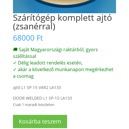
Szárítógép komplett ajtó
(zsanérral)
68000
Ft
🚚 Saját Magyarországi raktárból, gyors
szállítással
✓ Délig leadott rendelés esetén,
✓ akár a következő munkanapon megérkezhet
a csomag
ajtó L1 SP-15 VAR2 LA133
DOOR WELDED L1 SP-15 LA133
Csak 1 maradt készleten
Szárítógép
Kosárba teszem
komplett