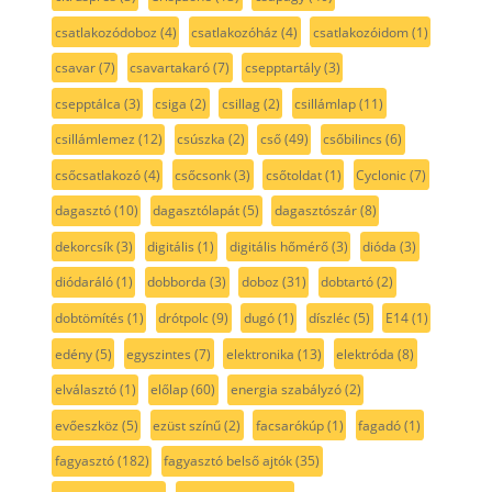
csatlakozódoboz
(4)
csatlakozóház
(4)
csatlakozóidom
(1)
csavar
(7)
csavartakaró
(7)
csepptartály
(3)
csepptálca
(3)
csiga
(2)
csillag
(2)
csillámlap
(11)
csillámlemez
(12)
csúszka
(2)
cső
(49)
csőbilincs
(6)
csőcsatlakozó
(4)
csőcsonk
(3)
csőtoldat
(1)
Cyclonic
(7)
dagasztó
(10)
dagasztólapát
(5)
dagasztószár
(8)
dekorcsík
(3)
digitális
(1)
digitális hőmérő
(3)
dióda
(3)
diódaráló
(1)
dobborda
(3)
doboz
(31)
dobtartó
(2)
dobtömítés
(1)
drótpolc
(9)
dugó
(1)
díszléc
(5)
E14
(1)
edény
(5)
egyszintes
(7)
elektronika
(13)
elektróda
(8)
elválasztó
(1)
előlap
(60)
energia szabályzó
(2)
evőeszköz
(5)
ezüst színű
(2)
facsarókúp
(1)
fagadó
(1)
fagyasztó
(182)
fagyasztó belső ajtók
(35)