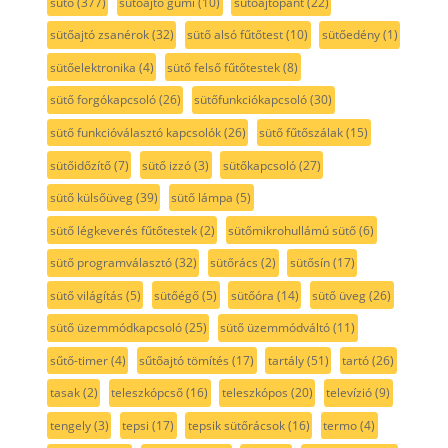
sütő
(377)
sütőajtó gumi
(10)
sütőajtópánt
(22)
sütőajtó zsanérok
(32)
sütő alsó fűtőtest
(10)
sütőedény
(1)
sütőelektronika
(4)
sütő felső fűtőtestek
(8)
sütő forgókapcsoló
(26)
sütőfunkciókapcsoló
(30)
sütő funkcióválasztó kapcsolók
(26)
sütő fűtőszálak
(15)
sütőidőzítő
(7)
sütő izzó
(3)
sütőkapcsoló
(27)
sütő külsőüveg
(39)
sütő lámpa
(5)
sütő légkeverés fűtőtestek
(2)
sütőmikrohullámú sütő
(6)
sütő programválasztó
(32)
sütőrács
(2)
sütősín
(17)
sütő világítás
(5)
sütőégő
(5)
sütőóra
(14)
sütő üveg
(26)
sütő üzemmódkapcsoló
(25)
sütő üzemmódváltó
(11)
sűtő-timer
(4)
sűtőajtó tömítés
(17)
tartály
(51)
tartó
(26)
tasak
(2)
teleszkópcső
(16)
teleszkópos
(20)
televízió
(9)
tengely
(3)
tepsi
(17)
tepsik sütőrácsok
(16)
termo
(4)