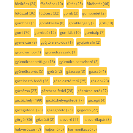
főzőrács
(24)
főzőzóna
(10)
fűtés
(25)
fűtőbetét
(46)
fűtőszál
(36)
fűtőtest
(32)
gomb
(3)
gombbetét
(2)
gombház
(5)
gombkarika
(8)
gombtengely
(2)
grill
(10)
gumi
(76)
gumicső
(12)
gumiláb
(10)
gumitalp
(7)
gyerekzár
(9)
gyújtó elektróda
(1)
gyújtótrafó
(2)
gyúrókampó
(1)
gyümölcsaszaló
(1)
gyümölcscentrifuga
(13)
gyümölcs passzírozó
(2)
gyümölcsprés
(5)
gyűrű
(2)
gázcsap
(3)
gázcső
(1)
gázelosztó-fedél
(26)
gázelosztó-tető
(25)
gázlap
(23)
gázrózsa
(23)
gázrózsa-fedél
(28)
gázrózsa-tető
(27)
gáztűzhely
(499)
gáztűzhelyégőfedél
(7)
gázégő
(4)
gázégőfedél
(28)
gázégőtető
(25)
gégecső
(22)
görgő
(36)
gőzsütő
(2)
habverő
(11)
habverőlapát
(3)
habverőszár
(7)
hajtómű
(5)
harmonikacső
(5)