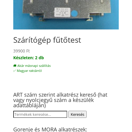
Szárítógép fűtőtest
39900
Ft
Készleten: 2 db
🚚 Akár másnapi szállítás
✅ Magyar raktárról
ART szám szerint alkatrész kereső (hat
vagy nyolcjegyű szám a készülék
adattábláján)
Keresés
Keresés
a
következőre:
Gorenje és MORA alkatrészek: