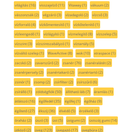
világítás
(16)
visszajelző
(11)
Vitaway
(1)
vákuum
(2)
vászonzsák
(2)
végzáró
(3)
vízadagoló
(2)
vízcső
(3)
vízforraló
(4)
vízkőmentesítő
(1)
vízkőtelenítő
(1)
vízleengedő
(1)
vízlágyító
(1)
vízmelegítő
(8)
vízszelep
(5)
vízszint
(3)
vízszintszabályzó
(1)
víztartály
(5)
vízváltó szelep
(1)
WaveActive
(8)
wok
(10)
xtraspace
(1)
zacskó
(2)
zavarszűrő
(2)
zsanér
(76)
zsanéralátét
(2)
zsanérpersely
(2)
zsanértakaró
(2)
zsanértartó
(2)
zsinór
(1)
zsomp
(2)
zsírfilter
(2)
zsírszűrő
(6)
zsírálló
(1)
zöldségfiók
(50)
állítható láb
(7)
áramlás
(1)
átlátszó
(16)
égőfedél
(35)
égőfej
(1)
égőház
(9)
égőtető
(27)
ékszíj
(36)
élvédő
(5)
érzékelő
(3)
óraház
(2)
úszó
(3)
üst
(5)
üstgumi
(2)
üstszáj gumi
(14)
ütköző
(2)
üveg
(123)
üvegajtó
(17)
üvegbúra
(2)