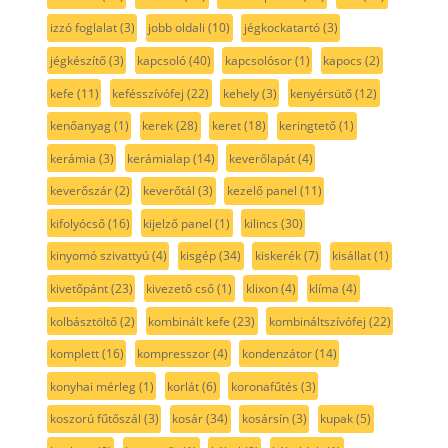
izzó foglalat
(3)
jobb oldali
(10)
jégkockatartó
(3)
jégkészítő
(3)
kapcsoló
(40)
kapcsolósor
(1)
kapocs
(2)
kefe
(11)
kefésszívófej
(22)
kehely
(3)
kenyérsütő
(12)
kenőanyag
(1)
kerek
(28)
keret
(18)
keringtető
(1)
kerámia
(3)
kerámialap
(14)
keverőlapát
(4)
keverőszár
(2)
keverőtál
(3)
kezelő panel
(11)
kifolyócső
(16)
kijelző panel
(1)
kilincs
(30)
kinyomó szivattyú
(4)
kisgép
(34)
kiskerék
(7)
kisállat
(1)
kivetőpánt
(23)
kivezető cső
(1)
klixon
(4)
klíma
(4)
kolbásztöltő
(2)
kombinált kefe
(23)
kombináltszívófej
(22)
komplett
(16)
kompresszor
(4)
kondenzátor
(14)
konyhai mérleg
(1)
korlát
(6)
koronafűtés
(3)
koszorú fűtőszál
(3)
kosár
(34)
kosársín
(3)
kupak
(5)