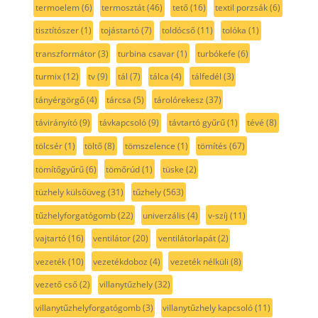
termoelem
(6)
termosztát
(46)
tető
(16)
textil porzsák
(6)
tisztítószer
(1)
tojástartó
(7)
toldócső
(11)
tolóka
(1)
transzformátor
(3)
turbina csavar
(1)
turbókefe
(6)
turmix
(12)
tv
(9)
tál
(7)
tálca
(4)
tálfedél
(3)
tányérgörgő
(4)
tárcsa
(5)
tárolórekesz
(37)
távirányító
(9)
távkapcsoló
(9)
távtartó gyűrű
(1)
tévé
(8)
tölcsér
(1)
töltő
(8)
tömszelence
(1)
tömítés
(67)
tömítőgyűrű
(6)
tömőrúd
(1)
tüske
(2)
tüzhely külsőüveg
(31)
tűzhely
(563)
tűzhelyforgatógomb
(22)
univerzális
(4)
v-szíj
(11)
vajtartó
(16)
ventilátor
(20)
ventilátorlapát
(2)
vezeték
(10)
vezetékdoboz
(4)
vezeték nélküli
(8)
vezető cső
(2)
villanytűzhely
(32)
villanytűzhelyforgatógomb
(3)
villanytűzhely kapcsoló
(11)