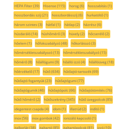
HEPA Filter
(39)
Hisense
(115)
horog
(6)
hosszabítás
(1)
hosszbordás szíj
(21)
hosszbordásszíj
(6)
hurkatöltő
(1)
három szintes
(3)
hátfal
(1)
hátlap
(2)
házrész
(6)
húsdaráló
(14)
húshőmérő
(3)
hüvely
(2)
hőcserélő
(2)
hőelem
(1)
hőfokszabályzó
(48)
hőkorlátozó
(3)
hőmérsékletszabályozó
(13)
hőmérsékletszabályzó
(15)
hőmérő
(8)
hőállógumi
(9)
hőálló izzó
(4)
hőállóüveg
(18)
hőérzékelő
(17)
hűtő
(634)
hűtőajtó-tartozék
(69)
hűtőajtó fogantyúk
(23)
hűtőajtógumi
(77)
hűtőajtógumik
(46)
hűtőajtópolc
(66)
hűtőajtótömítés
(76)
hűtő hőmérő
(2)
hűtőszekrény
(345)
hűtő üvegpolcok
(85)
idegentest csapda
(4)
idom
(1)
illatrúd
(2)
indító
(1)
inox
(56)
inox gombok
(42)
ionizáló kapcsoló
(1)
italkorlát
(38)
italtartó
(85)
italtartópolcok
(81)
izzó
(10)