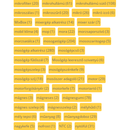
mikrofilter
(20)
mikrohullámú
(61)
mikrohullámú sütő
(108)
mikroszálas
(1)
mikroszűrő
(20)
mikró
(26)
mikró izzó
(6)
MixBox
(1)
mixergép alkatrész
(14)
mixer szár
(7)
mobil klíma
(4)
mop
(1)
mora
(22)
morzsaporszívó
(3)
morzsatálca
(1)
mosogatógép
(204)
mososzaritogep
(5)
mosógép alkatrész
(280)
mosógépcső
(3)
mosógép fűtőszál
(7)
Mosógép leeresztő szivattyú
(6)
mosógépszelep
(3)
mosógépszénkefe
(9)
mosógép szíj
(18)
mosószer adagoló
(21)
motor
(29)
motorforgótányér
(2)
motorkefe
(7)
motortartó
(1)
mágnes
(3)
mágneses
(2)
mágnesgumi
(78)
mágnes szelep
(4)
mágnesszelep
(2)
mélyhűtő
(1)
mély tepsi
(6)
műanyag
(8)
műanyagdoboz
(29)
nagykefe
(5)
nofrost
(1)
NTC
(2)
nyitófül
(31)