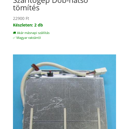
Szárítógép Dob-hátsó
tömítés
22900
Ft
Készleten: 2 db
🚚 Akár másnapi szállítás
✅ Magyar raktárról