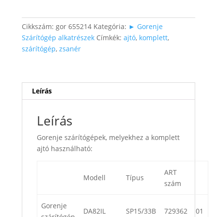
ajtó
(zsanérral)
mennyiség
Cikkszám:
gor 655214
Kategória:
► Gorenje
Szárítógép alkatrészek
Címkék:
ajtó
,
komplett
,
szárítógép
,
zsanér
Leírás
Leírás
Gorenje szárítógépek, melyekhez a komplett
ajtó használható:
ART
Modell
Típus
szám
Gorenje
DA82IL
SP15/33B
729362
01
szárítógép