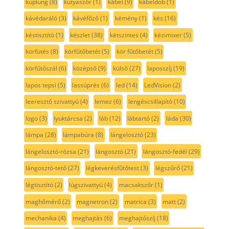
kuplung
(8)
kutyaszőr
(1)
kábel
(9)
kábeldob
(1)
kávédaráló
(3)
kávéfőző
(1)
kémény
(1)
kés
(16)
késtisztító
(1)
készlet
(38)
kétszintes
(4)
kézimixer
(5)
körfütés
(8)
körfűtőbetét
(5)
kör fűtőbetét
(5)
körfűtőszál
(6)
középső
(9)
külső
(27)
laposszíj
(19)
lapos tepsi
(5)
lassúprés
(6)
led
(14)
LedVision
(2)
leeresztő szivattyú
(4)
lemez
(6)
lengéscsillapító
(10)
logo
(3)
lyuktárcsa
(2)
láb
(12)
lábtartó
(2)
láda
(30)
lámpa
(28)
lámpabúra
(8)
lángelosztó
(23)
lángelosztó-rózsa
(21)
lángosztó
(21)
lángosztó-fedél
(29)
lángosztó-tető
(27)
légkeverésfűtőtest
(3)
légszűrő
(21)
légtisztító
(2)
lúgszivattyú
(4)
macsakszőr
(1)
maghőmérő
(2)
magnetron
(2)
matrica
(3)
matt
(2)
mechanika
(4)
meghajtás
(6)
meghajtószíj
(18)