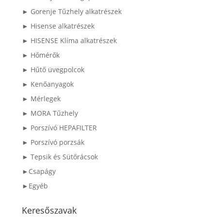
► Gorenje Tűzhely alkatrészek
► Hisense alkatrészek
► HISENSE Klíma alkatrészek
► Hőmérők
► Hűtő üvegpolcok
► Kenőanyagok
► Mérlegek
► MORA Tűzhely
► Porszívó HEPAFILTER
► Porszívó porzsák
► Tepsik és Sütőrácsok
►Csapágy
►Egyéb
Keresőszavak