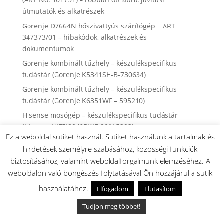
útmutatók és alkatrészek
Gorenje D7664N hőszivattyús szárítógép – ART
347373/01 – hibakódok, alkatrészek és
dokumentumok
Gorenje kombinált tűzhely – készülékspecifikus
tudástár (Gorenje K5341SH-B-730634)
Gorenje kombinált tűzhely – készülékspecifikus
tudástár (Gorenje K6351WF – 595210)
Hisense mosógép – készülékspecifikus tudástár
(Hisense WF5I8043BWF-20015293)
Ez a weboldal sütiket használ. Sütiket használunk a tartalmak és
Mosógép ürítőszivattyú hibájának felismerése
hirdetések személyre szabásához, közösségi funkciók
Hisense WF5I8043BWF Szabadonálló automata
biztosításához, valamint weboldalforgalmunk elemzéséhez. A
mosógép (ART No: 20015293)– robbantott ábra,
weboldalon való böngészés folytatásával Ön hozzájárul a sütik
javítási útmutatók és alkatrészek
használatához.
Elfogadom
Elutasítom
Hisense WF5I1045BBQ Szabadonálló automata
mosógép (ART No: 20016652) – robbantott ábra,
Tudjon meg többet!
javítási útmutatók és alkatrészek