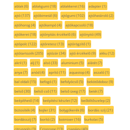
ablak
(6)
ablakgumi
(18)
ablakkeret
(16)
adapter
(1)
ajtó
(137)
ajtóbimetál
(6)
ajtógumi
(102)
ajtóhatároló
(2)
ajtóhorog
(4)
ajtókampó
(4)
ajtókapcsoló
(18)
ajtókeret
(18)
ajtónyitás érzékelő
(6)
ajtónyitó
(49)
ajtópolc
(122)
ajtóretesz
(13)
ajtórögzítő
(1)
ajtótartozék
(205)
ajtózár
(34)
ajtó érzékelő
(9)
akku
(12)
akril
(1)
alj
(1)
alsó
(33)
aluminium
(5)
alátét
(7)
anya
(7)
anód
(4)
aprító
(11)
aquastop
(4)
aszaló
(1)
bal oldali
(15)
befogó
(1)
befolyócső
(5)
bekötődoboz
(9)
belső
(30)
belső cső
(11)
belső üveg
(17)
betét
(7)
beépíthető
(14)
beépítési készlet
(12)
beőblítőszelep
(2)
biztosíték
(4)
bojler
(31)
bolygókerék
(6)
bordás szíj
(21)
bordásszíj
(7)
borító
(2)
botmixer
(16)
burkolat
(5)
citrusprés
(3)
Crispzone
(13)
csapágy
(40)