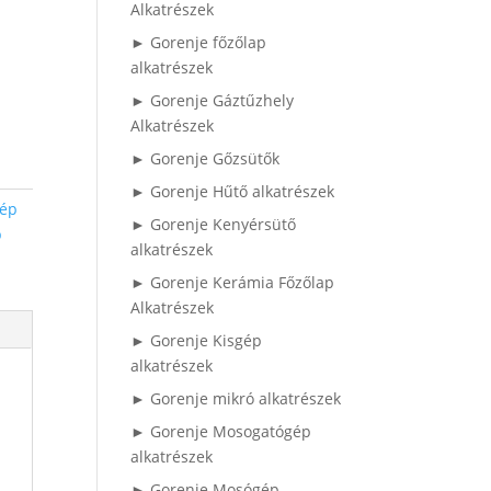
Alkatrészek
► Gorenje főzőlap
alkatrészek
► Gorenje Gáztűzhely
Alkatrészek
► Gorenje Gőzsütők
► Gorenje Hűtő alkatrészek
gép
► Gorenje Kenyérsütő
p
alkatrészek
► Gorenje Kerámia Főzőlap
Alkatrészek
► Gorenje Kisgép
alkatrészek
► Gorenje mikró alkatrészek
► Gorenje Mosogatógép
alkatrészek
► Gorenje Mosógép