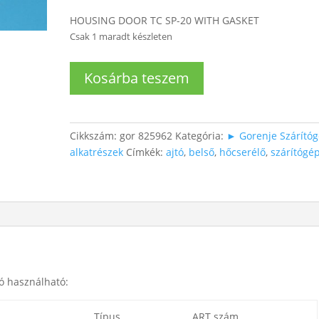
HOUSING DOOR TC SP-20 WITH GASKET
Csak 1 maradt készleten
Szárítógéphez
Kosárba teszem
hőcserélő-
belsőajtó
mennyiség
Cikkszám:
gor 825962
Kategória:
► Gorenje Szárító
alkatrészek
Címkék:
ajtó
,
belső
,
hőcserélő
,
szárítógé
ó használható:
Típus
ART szám