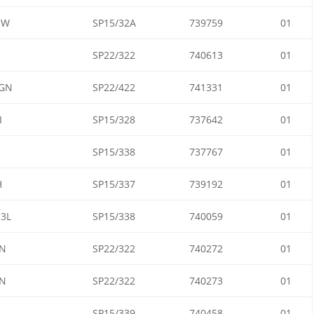
1W
SP15/32A
739759
01
SP22/322
740613
01
GN
SP22/422
741331
01
I
SP15/328
737642
01
SP15/338
737767
01
H
SP15/337
739192
01
3L
SP15/338
740059
01
N
SP22/322
740272
01
N
SP22/322
740273
01
SP15/339
740458
01