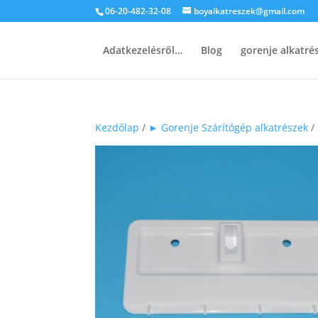
06-20-482-32-08
boyalkatreszek@gmail.com
Adatkezelésről…
Blog
gorenje alkatr
Kezdőlap
/
► Gorenje Szárítógép alkatrészek
/