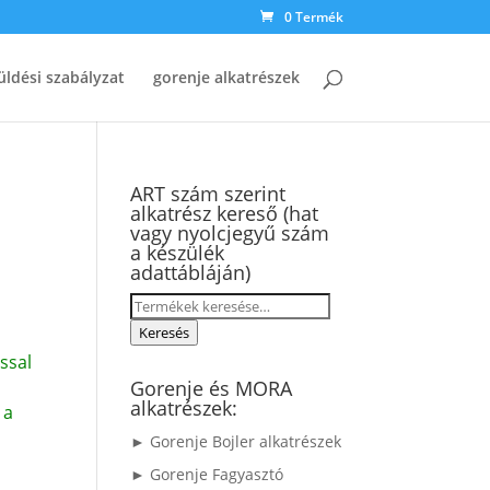
0 Termék
üldési szabályzat
gorenje alkatrészek
ART szám szerint
alkatrész kereső (hat
-
vagy nyolcjegyű szám
a készülék
adattábláján)
Keresés
a
Keresés
következőre:
ssal
Gorenje és MORA
alkatrészek:
 a
► Gorenje Bojler alkatrészek
► Gorenje Fagyasztó