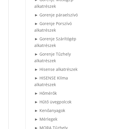
alkatrészek
► Gorenje páraelszívó
► Gorenje Porszívó
alkatrészek
► Gorenje Szárítógép
alkatrészek
► Gorenje Tűzhely
alkatrészek
► Hisense alkatrészek
► HISENSE Klíma
alkatrészek
► Hőmérők
► Hűtő üvegpolcok
► Kenőanyagok
► Mérlegek
► MORA Tűzhely