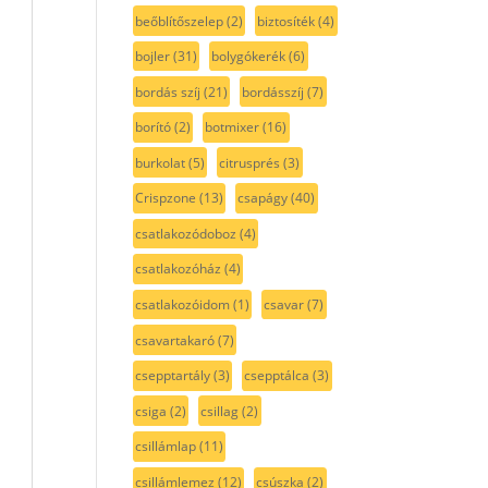
beőblítőszelep
(2)
biztosíték
(4)
bojler
(31)
bolygókerék
(6)
bordás szíj
(21)
bordásszíj
(7)
borító
(2)
botmixer
(16)
burkolat
(5)
citrusprés
(3)
Crispzone
(13)
csapágy
(40)
csatlakozódoboz
(4)
csatlakozóház
(4)
csatlakozóidom
(1)
csavar
(7)
csavartakaró
(7)
csepptartály
(3)
csepptálca
(3)
csiga
(2)
csillag
(2)
csillámlap
(11)
csillámlemez
(12)
csúszka
(2)