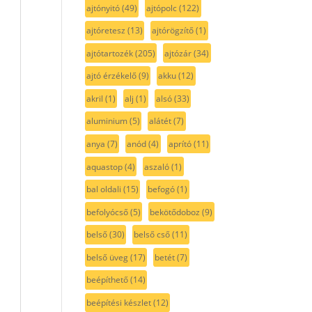
ajtónyitó
(49)
ajtópolc
(122)
ajtóretesz
(13)
ajtórögzítő
(1)
ajtótartozék
(205)
ajtózár
(34)
ajtó érzékelő
(9)
akku
(12)
akril
(1)
alj
(1)
alsó
(33)
aluminium
(5)
alátét
(7)
anya
(7)
anód
(4)
aprító
(11)
aquastop
(4)
aszaló
(1)
bal oldali
(15)
befogó
(1)
befolyócső
(5)
bekötődoboz
(9)
belső
(30)
belső cső
(11)
belső üveg
(17)
betét
(7)
beépíthető
(14)
beépítési készlet
(12)