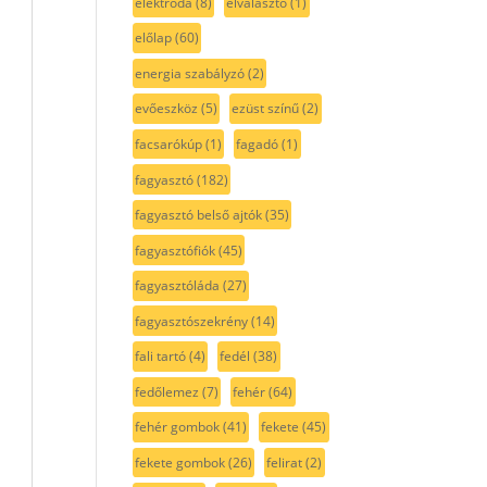
elektróda
(8)
elválasztó
(1)
előlap
(60)
energia szabályzó
(2)
evőeszköz
(5)
ezüst színű
(2)
facsarókúp
(1)
fagadó
(1)
fagyasztó
(182)
fagyasztó belső ajtók
(35)
fagyasztófiók
(45)
fagyasztóláda
(27)
fagyasztószekrény
(14)
fali tartó
(4)
fedél
(38)
fedőlemez
(7)
fehér
(64)
fehér gombok
(41)
fekete
(45)
fekete gombok
(26)
felirat
(2)