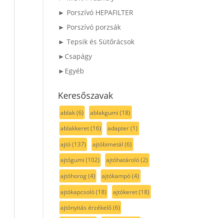
► Porszívó HEPAFILTER
► Porszívó porzsák
► Tepsik és Sütőrácsok
►Csapágy
►Egyéb
Keresőszavak
ablak
(6)
ablakgumi
(18)
ablakkeret
(16)
adapter
(1)
ajtó
(137)
ajtóbimetál
(6)
ajtógumi
(102)
ajtóhatároló
(2)
ajtóhorog
(4)
ajtókampó
(4)
ajtókapcsoló
(18)
ajtókeret
(18)
ajtónyitás érzékelő
(6)