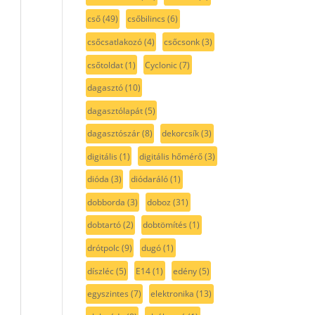
cső
(49)
csőbilincs
(6)
csőcsatlakozó
(4)
csőcsonk
(3)
csőtoldat
(1)
Cyclonic
(7)
dagasztó
(10)
dagasztólapát
(5)
dagasztószár
(8)
dekorcsík
(3)
digitális
(1)
digitális hőmérő
(3)
dióda
(3)
diódaráló
(1)
dobborda
(3)
doboz
(31)
dobtartó
(2)
dobtömítés
(1)
drótpolc
(9)
dugó
(1)
díszléc
(5)
E14
(1)
edény
(5)
egyszintes
(7)
elektronika
(13)