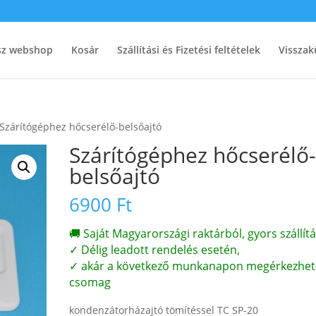
ész webshop
Kosár
Szállítási és Fizetési feltételek
Visszak
 Szárítógéphez hőcserélő-belsőajtó
Szárítógéphez hőcserélő
belsőajtó
6900
Ft
🚚 Saját Magyarországi raktárból, gyors szállítá
✓ Délig leadott rendelés esetén,
✓ akár a következő munkanapon megérkezhet
csomag
kondenzátorházajtó tömítéssel TC SP-20