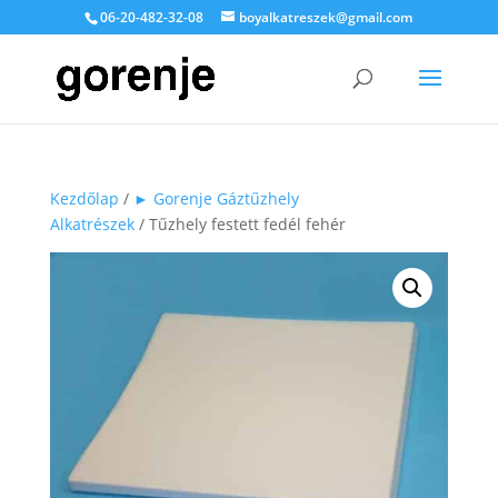
06-20-482-32-08
boyalkatreszek@gmail.com
Kezdőlap
/
► Gorenje Gáztűzhely
Alkatrészek
/ Tűzhely festett fedél fehér