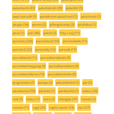
palacktartó
(43)
palacktároló
(38)
palackőr
(5)
papír porszák
(5)
paradicsom passzírozó
(1)
passzírozó
(1)
pb-gáz
(34)
perem
(2)
pillangószelep
(3)
pirolitikus
(1)
piros
(1)
polc
(86)
polcél
(3)
Poly-v szíj
(11)
porszívó
(220)
porszívócső
(10)
porszívókefe
(11)
porszűrő
(22)
portartály
(12)
porzsák
(13)
porzsáktartó
(11)
porzsáktartóbetét
(9)
porzsáktartóegység
(9)
porzsáktartóidom
(9)
porzsáktartókeret
(10)
porzsáktartóvilla
(9)
programóra
(7)
pumpa
(3)
pálcahőmérő
(1)
pár
(5)
páraelszívó
(50)
párásító
(1)
párátlanító
(1)
rekesz
(29)
relé
(5)
retesz
(1)
retro
(2)
robotgép
(37)
rosetta
(2)
rozetta
(11)
rugó
(20)
rugós-zsanér
(33)
rács
(27)