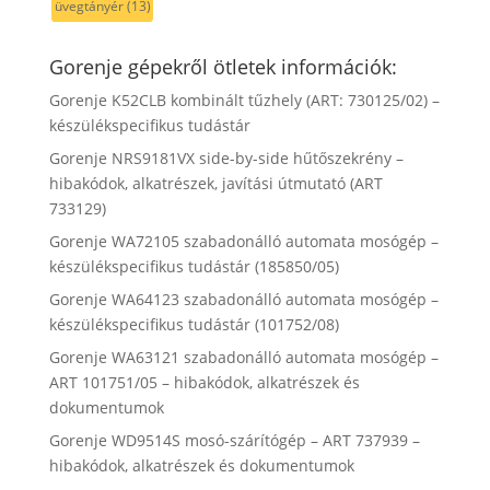
üvegtányér
(13)
Gorenje gépekről ötletek információk:
Gorenje K52CLB kombinált tűzhely (ART: 730125/02) –
készülékspecifikus tudástár
Gorenje NRS9181VX side-by-side hűtőszekrény –
hibakódok, alkatrészek, javítási útmutató (ART
733129)
Gorenje WA72105 szabadonálló automata mosógép –
készülékspecifikus tudástár (185850/05)
Gorenje WA64123 szabadonálló automata mosógép –
készülékspecifikus tudástár (101752/08)
Gorenje WA63121 szabadonálló automata mosógép –
ART 101751/05 – hibakódok, alkatrészek és
dokumentumok
Gorenje WD9514S mosó-szárítógép – ART 737939 –
hibakódok, alkatrészek és dokumentumok