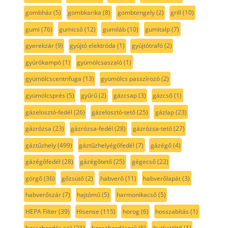
gombház
(5)
gombkarika
(8)
gombtengely
(2)
grill
(10)
gumi
(76)
gumicső
(12)
gumiláb
(10)
gumitalp
(7)
gyerekzár
(9)
gyújtó elektróda
(1)
gyújtótrafó
(2)
gyúrókampó
(1)
gyümölcsaszaló
(1)
gyümölcscentrifuga
(13)
gyümölcs passzírozó
(2)
gyümölcsprés
(5)
gyűrű
(2)
gázcsap
(3)
gázcső
(1)
gázelosztó-fedél
(26)
gázelosztó-tető
(25)
gázlap
(23)
gázrózsa
(23)
gázrózsa-fedél
(28)
gázrózsa-tető
(27)
gáztűzhely
(499)
gáztűzhelyégőfedél
(7)
gázégő
(4)
gázégőfedél
(28)
gázégőtető
(25)
gégecső
(22)
görgő
(36)
gőzsütő
(2)
habverő
(11)
habverőlapát
(3)
habverőszár
(7)
hajtómű
(5)
harmonikacső
(5)
HEPA Filter
(39)
Hisense
(115)
horog
(6)
hosszabítás
(1)
hosszbordás szíj
(21)
hosszbordásszíj
(6)
hurkatöltő
(1)