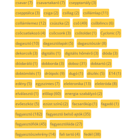
csavar
(7)
csavartakaró
(7)
csepptartály
(3)
csepptálca
(3)
csiga
(2)
csillag
(2)
csillámlap
(11)
csillámlemez
(12)
csúszka
(2)
cső
(49)
csőbilincs
(6)
csőcsatlakozó
(4)
csőcsonk
(3)
csőtoldat
(1)
Cyclonic
(7)
dagasztó
(10)
dagasztólapát
(5)
dagasztószár
(8)
dekorcsík
(3)
digitális
(1)
digitális hőmérő
(3)
dióda
(3)
diódaráló
(1)
dobborda
(3)
doboz
(31)
dobtartó
(2)
dobtömítés
(1)
drótpolc
(9)
dugó
(1)
díszléc
(5)
E14
(1)
edény
(5)
egyszintes
(7)
elektronika
(13)
elektróda
(8)
elválasztó
(1)
előlap
(60)
energia szabályzó
(2)
evőeszköz
(5)
ezüst színű
(2)
facsarókúp
(1)
fagadó
(1)
fagyasztó
(182)
fagyasztó belső ajtók
(35)
fagyasztófiók
(45)
fagyasztóláda
(27)
fagyasztószekrény
(14)
fali tartó
(4)
fedél
(38)