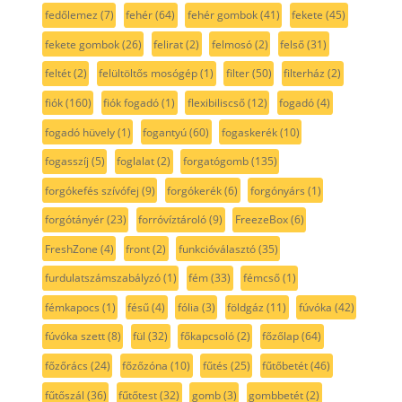
fedőlemez
(7)
fehér
(64)
fehér gombok
(41)
fekete
(45)
fekete gombok
(26)
felirat
(2)
felmosó
(2)
felső
(31)
feltét
(2)
felültöltős mosógép
(1)
filter
(50)
filterház
(2)
fiók
(160)
fiók fogadó
(1)
flexibiliscső
(12)
fogadó
(4)
fogadó hüvely
(1)
fogantyú
(60)
fogaskerék
(10)
fogasszíj
(5)
foglalat
(2)
forgatógomb
(135)
forgókefés szívófej
(9)
forgókerék
(6)
forgónyárs
(1)
forgótányér
(23)
forróvíztároló
(9)
FreezeBox
(6)
FreshZone
(4)
front
(2)
funkcióválasztó
(35)
furdulatszámszabályzó
(1)
fém
(33)
fémcső
(1)
fémkapocs
(1)
fésű
(4)
fólia
(3)
földgáz
(11)
fúvóka
(42)
fúvóka szett
(8)
fül
(32)
főkapcsoló
(2)
főzőlap
(64)
főzőrács
(24)
főzőzóna
(10)
fűtés
(25)
fűtőbetét
(46)
fűtőszál
(36)
fűtőtest
(32)
gomb
(3)
gombbetét
(2)