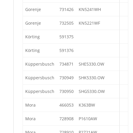
Gorenje
731426
KN5241WH
Gorenje
732505
KN5221WF
Körting
591375
Körting
591376
Küppersbusch
734871
SHE5330.OW
Küppersbusch
730949
SHK5330.OW
Küppersbusch
730950
SHG5330.OW
Mora
466053
K363BW
Mora
728908
P1610AW
Mora
728910
P2721AW