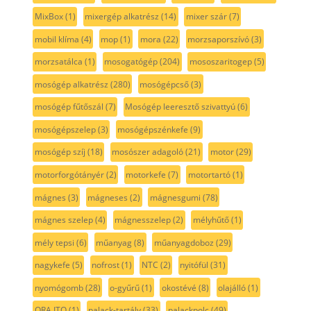
MixBox
(1)
mixergép alkatrész
(14)
mixer szár
(7)
mobil klíma
(4)
mop
(1)
mora
(22)
morzsaporszívó
(3)
morzsatálca
(1)
mosogatógép
(204)
mososzaritogep
(5)
mosógép alkatrész
(280)
mosógépcső
(3)
mosógép fűtőszál
(7)
Mosógép leeresztő szivattyú
(6)
mosógépszelep
(3)
mosógépszénkefe
(9)
mosógép szíj
(18)
mosószer adagoló
(21)
motor
(29)
motorforgótányér
(2)
motorkefe
(7)
motortartó
(1)
mágnes
(3)
mágneses
(2)
mágnesgumi
(78)
mágnes szelep
(4)
mágnesszelep
(2)
mélyhűtő
(1)
mély tepsi
(6)
műanyag
(8)
műanyagdoboz
(29)
nagykefe
(5)
nofrost
(1)
NTC
(2)
nyitófül
(31)
nyomógomb
(28)
o-gyűrű
(1)
okostévé
(8)
olajálló
(1)
ORA ITO
(1)
palack-tartály
(33)
palackpolc
(49)