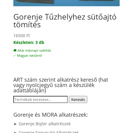
Gorenje Tűzhelyhez sütőajtó
tömítés
16500
Ft
Készleten: 3 db
🚚 Akár másnapi szállítás
✅ Magyar raktárról
ART szám szerint alkatrész kereső (hat
vagy nyolcjegyű szám a készülék
adattábláján)
Keresés
Keresés
a
következőre:
Gorenje és MORA alkatrészek:
► Gorenje Bojler alkatrészek
► Gorenje Fagyasztó Alkatrészek