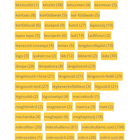
késtisztító
(1)
készlet
(38)
kétszintes
(4)
kézimixer
(5)
körfütés
(8)
körfűtőbetét
(5)
kör fűtőbetét
(5)
körfűtőszál
(6)
középső
(9)
külső
(27)
laposszíj
(19)
lapos tepsi
(5)
lassúprés
(6)
led
(14)
LedVision
(2)
leeresztő szivattyú
(4)
lemez
(6)
lengéscsillapító
(10)
logo
(3)
lyuktárcsa
(2)
láb
(12)
lábtartó
(2)
láda
(30)
lámpa
(28)
lámpabúra
(8)
lángelosztó
(23)
lángelosztó-rózsa
(21)
lángosztó
(21)
lángosztó-fedél
(29)
lángosztó-tető
(27)
légkeverésfűtőtest
(3)
légszűrő
(21)
légtisztító
(2)
lúgszivattyú
(4)
macsakszőr
(1)
maghőmérő
(2)
magnetron
(2)
matrica
(3)
matt
(2)
mechanika
(4)
meghajtás
(6)
meghajtószíj
(18)
mikrofilter
(20)
mikrohullámú
(61)
mikrohullámú sütő
(108)
mikroszálas
(1)
mikroszűrő
(20)
mikró
(26)
mikró izzó
(6)