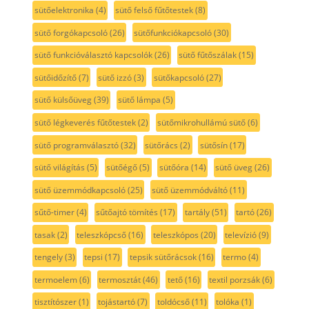
sütőelektronika
(4)
sütő felső fűtőtestek
(8)
sütő forgókapcsoló
(26)
sütőfunkciókapcsoló
(30)
sütő funkcióválasztó kapcsolók
(26)
sütő fűtőszálak
(15)
sütőidőzítő
(7)
sütő izzó
(3)
sütőkapcsoló
(27)
sütő külsőüveg
(39)
sütő lámpa
(5)
sütő légkeverés fűtőtestek
(2)
sütőmikrohullámú sütő
(6)
sütő programválasztó
(32)
sütőrács
(2)
sütősín
(17)
sütő világítás
(5)
sütőégő
(5)
sütőóra
(14)
sütő üveg
(26)
sütő üzemmódkapcsoló
(25)
sütő üzemmódváltó
(11)
sűtő-timer
(4)
sűtőajtó tömítés
(17)
tartály
(51)
tartó
(26)
tasak
(2)
teleszkópcső
(16)
teleszkópos
(20)
televízió
(9)
tengely
(3)
tepsi
(17)
tepsik sütőrácsok
(16)
termo
(4)
termoelem
(6)
termosztát
(46)
tető
(16)
textil porzsák
(6)
tisztítószer
(1)
tojástartó
(7)
toldócső
(11)
tolóka
(1)