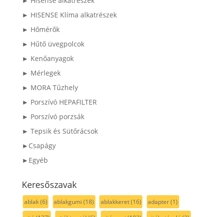
► Hisense alkatrészek
► HISENSE Klíma alkatrészek
► Hőmérők
► Hűtő üvegpolcok
► Kenőanyagok
► Mérlegek
► MORA Tűzhely
► Porszívó HEPAFILTER
► Porszívó porzsák
► Tepsik és Sütőrácsok
►Csapágy
►Egyéb
Keresőszavak
ablak
(6)
ablakgumi
(18)
ablakkeret
(16)
adapter
(1)