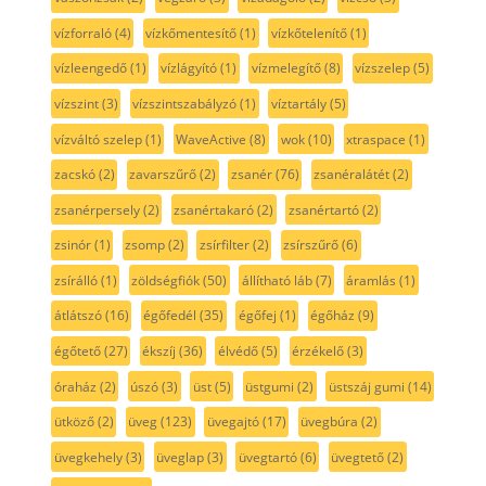
vízforraló
(4)
vízkőmentesítő
(1)
vízkőtelenítő
(1)
vízleengedő
(1)
vízlágyító
(1)
vízmelegítő
(8)
vízszelep
(5)
vízszint
(3)
vízszintszabályzó
(1)
víztartály
(5)
vízváltó szelep
(1)
WaveActive
(8)
wok
(10)
xtraspace
(1)
zacskó
(2)
zavarszűrő
(2)
zsanér
(76)
zsanéralátét
(2)
zsanérpersely
(2)
zsanértakaró
(2)
zsanértartó
(2)
zsinór
(1)
zsomp
(2)
zsírfilter
(2)
zsírszűrő
(6)
zsírálló
(1)
zöldségfiók
(50)
állítható láb
(7)
áramlás
(1)
átlátszó
(16)
égőfedél
(35)
égőfej
(1)
égőház
(9)
égőtető
(27)
ékszíj
(36)
élvédő
(5)
érzékelő
(3)
óraház
(2)
úszó
(3)
üst
(5)
üstgumi
(2)
üstszáj gumi
(14)
ütköző
(2)
üveg
(123)
üvegajtó
(17)
üvegbúra
(2)
üvegkehely
(3)
üveglap
(3)
üvegtartó
(6)
üvegtető
(2)