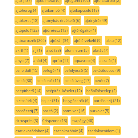
ajtó
(137)
ajtóbimetál
(6)
ajtógumi
(102)
ajtóhatároló
(2)
ajtóhorog
(4)
ajtókampó
(4)
ajtókapcsoló
(18)
ajtókeret
(18)
ajtónyitás érzékelő
(6)
ajtónyitó
(49)
ajtópolc
(122)
ajtóretesz
(13)
ajtórögzítő
(1)
ajtótartozék
(205)
ajtózár
(34)
ajtó érzékelő
(9)
akku
(12)
akril
(1)
alj
(1)
alsó
(33)
aluminium
(5)
alátét
(7)
anya
(7)
anód
(4)
aprító
(11)
aquastop
(4)
aszaló
(1)
bal oldali
(15)
befogó
(1)
befolyócső
(5)
bekötődoboz
(9)
belső
(30)
belső cső
(11)
belső üveg
(17)
betét
(7)
beépíthető
(14)
beépítési készlet
(12)
beőblítőszelep
(2)
biztosíték
(4)
bojler
(31)
bolygókerék
(6)
bordás szíj
(21)
bordásszíj
(7)
borító
(2)
botmixer
(16)
burkolat
(5)
citrusprés
(3)
Crispzone
(13)
csapágy
(40)
csatlakozódoboz
(4)
csatlakozóház
(4)
csatlakozóidom
(1)