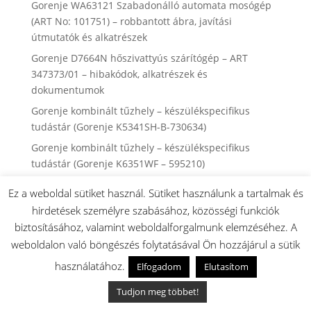
Gorenje WA63121 Szabadonálló automata mosógép
(ART No: 101751) – robbantott ábra, javítási
útmutatók és alkatrészek
Gorenje D7664N hőszivattyús szárítógép – ART
347373/01 – hibakódok, alkatrészek és
dokumentumok
Gorenje kombinált tűzhely – készülékspecifikus
tudástár (Gorenje K5341SH-B-730634)
Gorenje kombinált tűzhely – készülékspecifikus
tudástár (Gorenje K6351WF – 595210)
Hisense mosógép – készülékspecifikus tudástár
Ez a weboldal sütiket használ. Sütiket használunk a tartalmak és
(Hisense WF5I8043BWF-20015293)
hirdetések személyre szabásához, közösségi funkciók
Mosógép ürítőszivattyú hibájának felismerése
biztosításához, valamint weboldalforgalmunk elemzéséhez. A
Hisense WF5I8043BWF Szabadonálló automata
weboldalon való böngészés folytatásával Ön hozzájárul a sütik
mosógép (ART No: 20015293)– robbantott ábra,
használatához.
Elfogadom
Elutasítom
javítási útmutatók és alkatrészek
Tudjon meg többet!
Hisense WF5I1045BBQ Szabadonálló automata
mosógép (ART No: 20016652) – robbantott ábra,