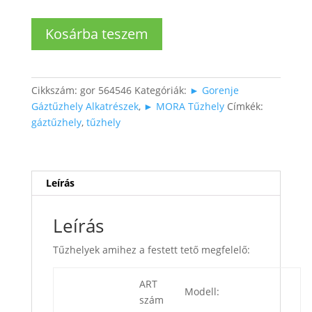
Tűzhely
Kosárba teszem
festett
fedél
fehér
mennyiség
Cikkszám:
gor 564546
Kategóriák:
► Gorenje
Gáztűzhely Alkatrészek
,
► MORA Tűzhely
Címkék:
gáztűzhely
,
tűzhely
Leírás
Leírás
Tűzhelyek amihez a festett tető megfelelő:
ART
Modell:
szám