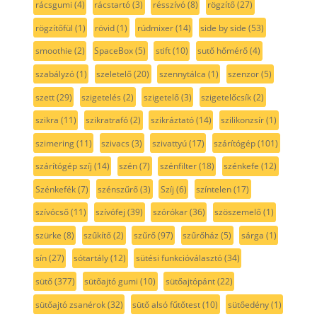
rácsgumi
(4)
rácstartó
(3)
résszívó
(8)
rögzítő
(27)
rögzítőfül
(1)
rövid
(1)
rúdmixer
(14)
side by side
(53)
smoothie
(2)
SpaceBox
(5)
stift
(10)
sutő hőmérő
(4)
szabályzó
(1)
szeletelő
(20)
szennytálca
(1)
szenzor
(5)
szett
(29)
szigetelés
(2)
szigetelő
(3)
szigetelőcsík
(2)
szikra
(11)
szikratrafó
(2)
szikráztató
(14)
szilikonzsír
(1)
szimering
(11)
szivacs
(3)
szivattyú
(17)
szárítógép
(101)
szárítógép szíj
(14)
szén
(7)
szénfilter
(18)
szénkefe
(12)
Szénkefék
(7)
szénszűrő
(3)
Szíj
(6)
színtelen
(17)
szívócső
(11)
szívófej
(39)
szórókar
(36)
szöszemelő
(1)
szürke
(8)
szűkítő
(2)
szűrő
(97)
szűrőház
(5)
sárga
(1)
sín
(27)
sótartály
(12)
sütési funkcióválasztó
(34)
sütő
(377)
sütőajtó gumi
(10)
sütőajtópánt
(22)
sütőajtó zsanérok
(32)
sütő alsó fűtőtest
(10)
sütőedény
(1)