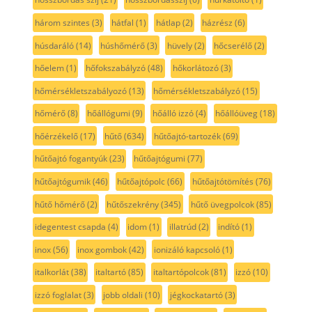
három szintes
(3)
hátfal
(1)
hátlap
(2)
házrész
(6)
húsdaráló
(14)
húshőmérő
(3)
hüvely
(2)
hőcserélő
(2)
hőelem
(1)
hőfokszabályzó
(48)
hőkorlátozó
(3)
hőmérsékletszabályozó
(13)
hőmérsékletszabályzó
(15)
hőmérő
(8)
hőállógumi
(9)
hőálló izzó
(4)
hőállóüveg
(18)
hőérzékelő
(17)
hűtő
(634)
hűtőajtó-tartozék
(69)
hűtőajtó fogantyúk
(23)
hűtőajtógumi
(77)
hűtőajtógumik
(46)
hűtőajtópolc
(66)
hűtőajtótömítés
(76)
hűtő hőmérő
(2)
hűtőszekrény
(345)
hűtő üvegpolcok
(85)
idegentest csapda
(4)
idom
(1)
illatrúd
(2)
indító
(1)
inox
(56)
inox gombok
(42)
ionizáló kapcsoló
(1)
italkorlát
(38)
italtartó
(85)
italtartópolcok
(81)
izzó
(10)
izzó foglalat
(3)
jobb oldali
(10)
jégkockatartó
(3)