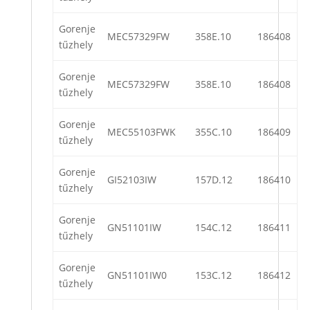
Gorenje
MEC57329FW
358E.10
186408
tűzhely
Gorenje
MEC57329FW
358E.10
186408
tűzhely
Gorenje
MEC55103FWK
355C.10
186409
tűzhely
Gorenje
GI52103IW
157D.12
186410
tűzhely
Gorenje
GN51101IW
154C.12
186411
tűzhely
Gorenje
GN51101IW0
153C.12
186412
tűzhely