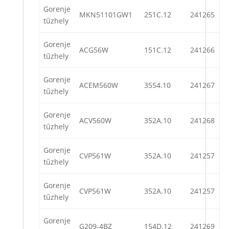
Gorenje
MKN51101GW1
251C.12
241265
tűzhely
Gorenje
ACG56W
151C.12
241266
tűzhely
Gorenje
ACEM560W
3554.10
241267
tűzhely
Gorenje
ACV560W
352A.10
241268
tűzhely
Gorenje
CVP561W
352A.10
241257
tűzhely
Gorenje
CVP561W
352A.10
241257
tűzhely
Gorenje
G209-4BZ
154D.12
241269