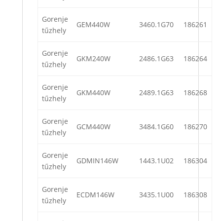
Gorenje
GEM440W
3460.1G70
186261
tűzhely
Gorenje
GKM240W
2486.1G63
186264
tűzhely
Gorenje
GKM440W
2489.1G63
186268
tűzhely
Gorenje
GCM440W
3484.1G60
186270
tűzhely
Gorenje
GDMIN146W
1443.1U02
186304
tűzhely
Gorenje
ECDM146W
3435.1U00
186308
tűzhely