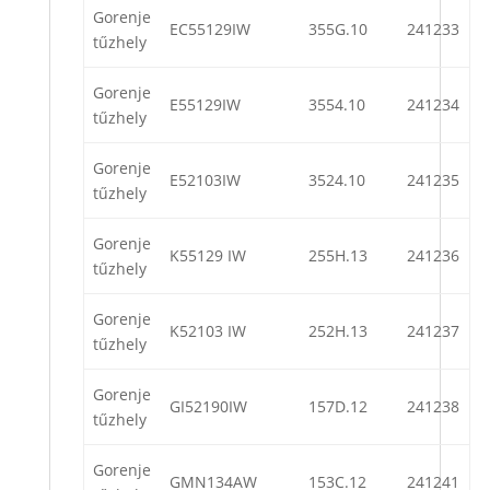
Gorenje
EC55129IW
355G.10
241233
tűzhely
Gorenje
E55129IW
3554.10
241234
tűzhely
Gorenje
E52103IW
3524.10
241235
tűzhely
Gorenje
K55129 IW
255H.13
241236
tűzhely
Gorenje
K52103 IW
252H.13
241237
tűzhely
Gorenje
GI52190IW
157D.12
241238
tűzhely
Gorenje
GMN134AW
153C.12
241241