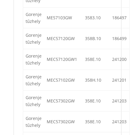
tűzhely
Gorenje
ME57103GW
3583.10
186497
tűzhely
Gorenje
MEC57120GW
358B.10
186499
tűzhely
Gorenje
MEC57120GW1
358E.10
241200
tűzhely
Gorenje
MEC57102GW
358H.10
241201
tűzhely
Gorenje
MEC57302GW
358E.10
241203
tűzhely
Gorenje
MEC57302GW
358E.10
241203
tűzhely