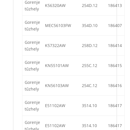
Gorenje
K56320AW
254D.12
186413
tűzhely
Gorenje
MEC56103FW
354D.10
186407
tűzhely
Gorenje
K57322AW
258D.12
186414
tűzhely
Gorenje
KN55101AW
255C.12
186415
tűzhely
Gorenje
KN56103AW
254C.12
186416
tűzhely
Gorenje
E51102AW
3514.10
186417
tűzhely
Gorenje
E51102AW
3514.10
186417
tűzhely