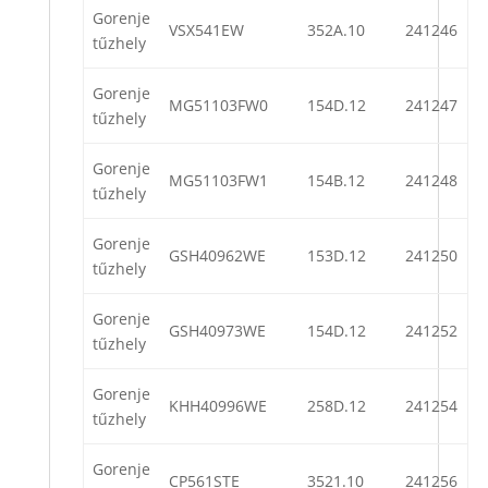
Gorenje
VSX541EW
352A.10
241246
tűzhely
Gorenje
MG51103FW0
154D.12
241247
tűzhely
Gorenje
MG51103FW1
154B.12
241248
tűzhely
Gorenje
GSH40962WE
153D.12
241250
tűzhely
Gorenje
GSH40973WE
154D.12
241252
tűzhely
Gorenje
KHH40996WE
258D.12
241254
tűzhely
Gorenje
CP561STE
3521.10
241256