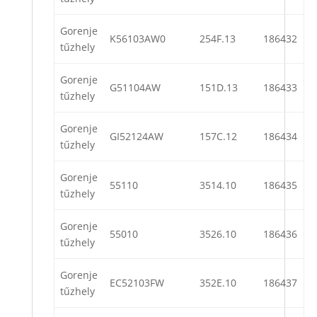
Gorenje
K56103AW0
254F.13
186432
tűzhely
Gorenje
G51104AW
151D.13
186433
tűzhely
Gorenje
GI52124AW
157C.12
186434
tűzhely
Gorenje
55110
3514.10
186435
tűzhely
Gorenje
55010
3526.10
186436
tűzhely
Gorenje
EC52103FW
352E.10
186437
tűzhely