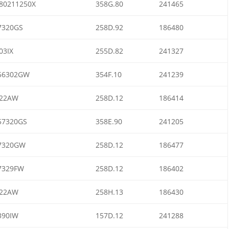
80211250X
358G.80
241465
7320GS
258D.92
186480
03IX
255D.82
241327
56302GW
354F.10
241239
322AW
258D.12
186414
7320GS
358E.90
241205
7320GW
258D.12
186477
7329FW
258D.12
186402
322AW
258H.13
186430
390IW
157D.12
241288