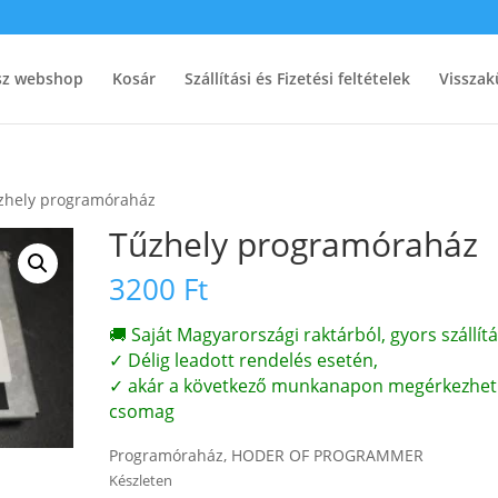
ész webshop
Kosár
Szállítási és Fizetési feltételek
Visszak
zhely programóraház
Tűzhely programóraház
3200
Ft
🚚 Saját Magyarországi raktárból, gyors szállítá
✓ Délig leadott rendelés esetén,
✓ akár a következő munkanapon megérkezhet
csomag
Programóraház, HODER OF PROGRAMMER
Készleten