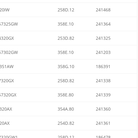
20IW
258D.12
241468
57325GW
358E.10
241364
4320GX
253D.82
241325
57302GW
358E.10
241203
351AW
358G.10
186391
7320GX
258D.82
241338
7320GX
358E.80
241339
320AX
354A.80
241360
20AX
254D.82
241361
7320GW1
258D.12
186478