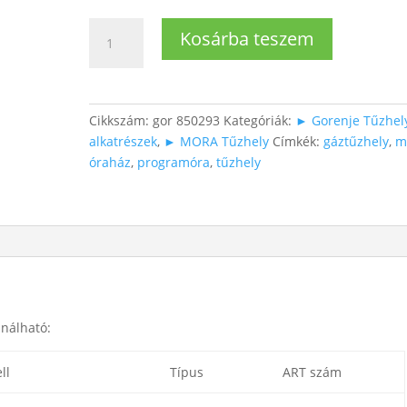
Tűzhely
Kosárba teszem
programóraház
mennyiség
Cikkszám:
gor 850293
Kategóriák:
► Gorenje Tűzhel
alkatrészek
,
► MORA Tűzhely
Címkék:
gáztűzhely
,
m
óraház
,
programóra
,
tűzhely
nálható:
ll
Típus
ART szám