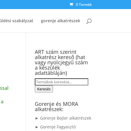
0 Termék
üldési szabályzat
gorenje alkatrészek
ART szám szerint
alkatrész kereső (hat
vagy nyolcjegyű szám
a készülék
adattábláján)
Keresés
ssal
a
Keresés
következőre:
 a
Gorenje és MORA
alkatrészek:
► Gorenje Bojler alkatrészek
► Gorenje Fagyasztó