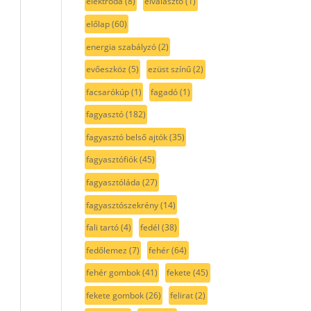
elektróda
(8)
elválasztó
(1)
előlap
(60)
energia szabályzó
(2)
evőeszköz
(5)
ezüst színű
(2)
facsarókúp
(1)
fagadó
(1)
fagyasztó
(182)
fagyasztó belső ajtók
(35)
fagyasztófiók
(45)
fagyasztóláda
(27)
fagyasztószekrény
(14)
fali tartó
(4)
fedél
(38)
fedőlemez
(7)
fehér
(64)
fehér gombok
(41)
fekete
(45)
fekete gombok
(26)
felirat
(2)