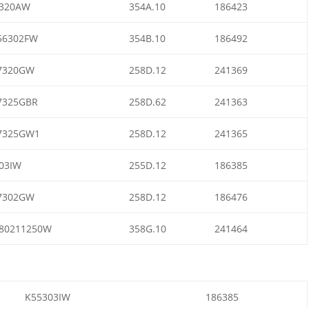
320AW
354A.10
186423
56302FW
354B.10
186492
7320GW
258D.12
241369
7325GBR
258D.62
241363
7325GW1
258D.12
241365
03IW
255D.12
186385
7302GW
258D.12
186476
80211250W
358G.10
241464
K55303IW
186385