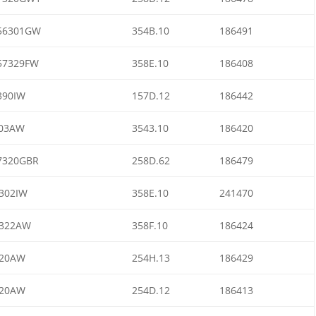
56301GW
354B.10
186491
57329FW
358E.10
186408
390IW
157D.12
186442
03AW
3543.10
186420
7320GBR
258D.62
186479
302IW
358E.10
241470
322AW
358F.10
186424
320AW
254H.13
186429
320AW
254D.12
186413