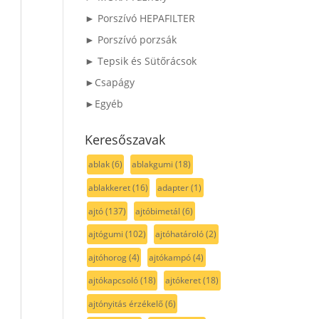
► Porszívó HEPAFILTER
► Porszívó porzsák
► Tepsik és Sütőrácsok
►Csapágy
►Egyéb
Keresőszavak
ablak
(6)
ablakgumi
(18)
ablakkeret
(16)
adapter
(1)
ajtó
(137)
ajtóbimetál
(6)
ajtógumi
(102)
ajtóhatároló
(2)
ajtóhorog
(4)
ajtókampó
(4)
ajtókapcsoló
(18)
ajtókeret
(18)
ajtónyitás érzékelő
(6)