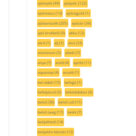
ajtónyitó
(49)
ajtópolc
(122)
ajtóretesz
(13)
ajtórögzítő
(1)
ajtótartozék
(205)
ajtózár
(34)
ajtó érzékelő
(9)
akku
(12)
akril
(1)
alj
(1)
alsó
(33)
aluminium
(5)
alátét
(7)
anya
(7)
anód
(4)
aprító
(11)
aquastop
(4)
aszaló
(1)
bal oldali
(15)
befogó
(1)
befolyócső
(5)
bekötődoboz
(9)
belső
(30)
belső cső
(11)
belső üveg
(17)
betét
(7)
beépíthető
(14)
beépítési készlet
(12)