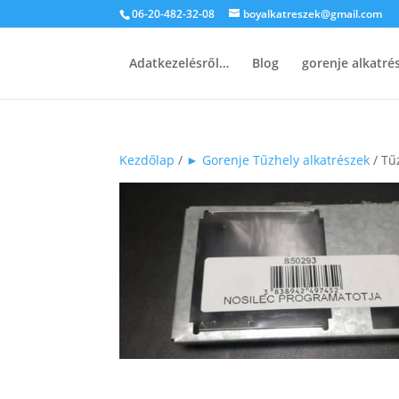
06-20-482-32-08
boyalkatreszek@gmail.com
Adatkezelésről…
Blog
gorenje alkatr
Kezdőlap
/
► Gorenje Tűzhely alkatrészek
/ Tű