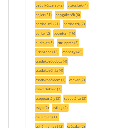
beőblítőszelep
(2)
biztosíték
(4)
bojler
(31)
bolygókerék
(6)
bordás szíj
(21)
bordásszíj
(7)
borító
(2)
botmixer
(16)
burkolat
(5)
citrusprés
(3)
Crispzone
(13)
csapágy
(40)
csatlakozódoboz
(4)
csatlakozóház
(4)
csatlakozóidom
(1)
csavar
(7)
csavartakaró
(7)
csepptartály
(3)
csepptálca
(3)
csiga
(2)
csillag
(2)
csillámlap
(11)
csillámlemez
(12)
csúszka
(2)