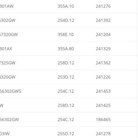
301AW
355A.10
241276
6302GW
254D.12
241392
57320GW
358E.10
241204
301AX
355A.80
241329
7325GW
258D.12
241362
4320GW
253D.12
241226
56302GW5
254C.12
241453
7W
258D.12
241425
56302GW
254C.12
186465
03IW
255D.12
241278