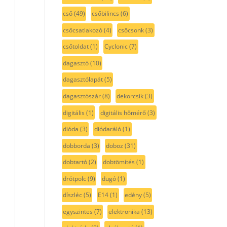
cső
(49)
csőbilincs
(6)
csőcsatlakozó
(4)
csőcsonk
(3)
csőtoldat
(1)
Cyclonic
(7)
dagasztó
(10)
dagasztólapát
(5)
dagasztószár
(8)
dekorcsík
(3)
digitális
(1)
digitális hőmérő
(3)
dióda
(3)
diódaráló
(1)
dobborda
(3)
doboz
(31)
dobtartó
(2)
dobtömítés
(1)
drótpolc
(9)
dugó
(1)
díszléc
(5)
E14
(1)
edény
(5)
egyszintes
(7)
elektronika
(13)