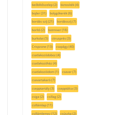
beőblítőszelep
(2)
biztosíték
(4)
bojler
(31)
bolygókerék
(6)
bordás szíj
(21)
bordásszíj
(7)
borító
(2)
botmixer
(16)
burkolat
(5)
citrusprés
(3)
Crispzone
(13)
csapágy
(40)
csatlakozódoboz
(4)
csatlakozóház
(4)
csatlakozóidom
(1)
csavar
(7)
csavartakaró
(7)
csepptartály
(3)
csepptálca
(3)
csiga
(2)
csillag
(2)
csillámlap
(11)
csillámlemez
(12)
csúszka
(2)