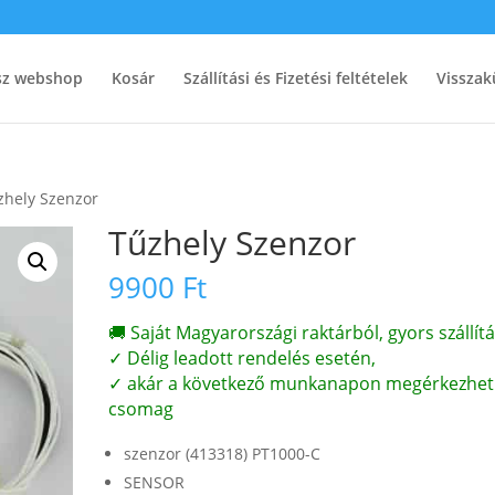
ész webshop
Kosár
Szállítási és Fizetési feltételek
Visszak
zhely Szenzor
Tűzhely Szenzor
9900
Ft
🚚 Saját Magyarországi raktárból, gyors szállítá
✓ Délig leadott rendelés esetén,
✓ akár a következő munkanapon megérkezhet
csomag
szenzor (413318) PT1000-C
SENSOR