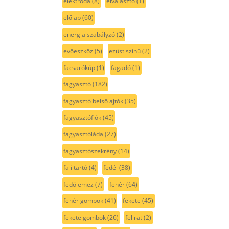
elektróda
(8)
elválasztó
(1)
előlap
(60)
energia szabályzó
(2)
evőeszköz
(5)
ezüst színű
(2)
facsarókúp
(1)
fagadó
(1)
fagyasztó
(182)
fagyasztó belső ajtók
(35)
fagyasztófiók
(45)
fagyasztóláda
(27)
fagyasztószekrény
(14)
fali tartó
(4)
fedél
(38)
fedőlemez
(7)
fehér
(64)
fehér gombok
(41)
fekete
(45)
fekete gombok
(26)
felirat
(2)