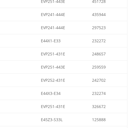
EVP251-443E
451728
EVP241-444E
435944
EVP241-444E
297523
E44X1-E33
232272
EVP251-431E
248657
EVP251-443E
259559
EVP252-431E
242702
E44X3-E34
232274
EVP251-431E
326672
E45Z3-S33L
125888