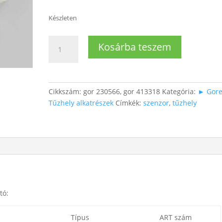
Készleten
Tűzhely
Kosárba teszem
Szenzor
mennyiség
Cikkszám:
gor 230566, gor 413318
Kategória:
► Gore
Tűzhely alkatrészek
Címkék:
szenzor
,
tűzhely
tó:
Típus
ART szám