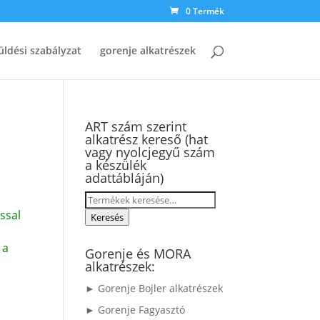
0 Termék
üldési szabályzat
gorenje alkatrészek
ART szám szerint
alkatrész kereső (hat
vagy nyolcjegyű szám
a készülék
adattábláján)
Keresés
ssal
a
Keresés
következőre:
 a
Gorenje és MORA
alkatrészek:
► Gorenje Bojler alkatrészek
► Gorenje Fagyasztó