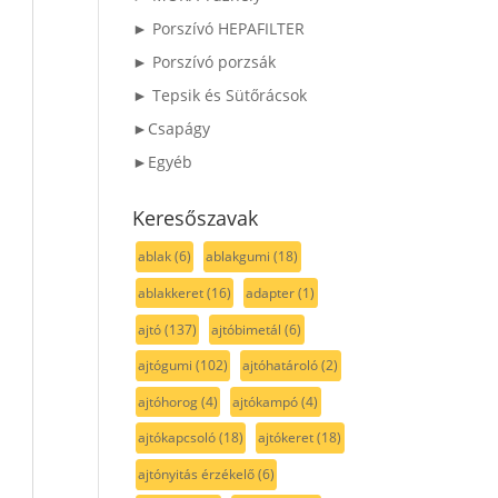
► Porszívó HEPAFILTER
► Porszívó porzsák
► Tepsik és Sütőrácsok
►Csapágy
►Egyéb
Keresőszavak
ablak
(6)
ablakgumi
(18)
ablakkeret
(16)
adapter
(1)
ajtó
(137)
ajtóbimetál
(6)
ajtógumi
(102)
ajtóhatároló
(2)
ajtóhorog
(4)
ajtókampó
(4)
ajtókapcsoló
(18)
ajtókeret
(18)
ajtónyitás érzékelő
(6)