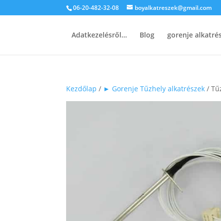
06-20-482-32-08
boyalkatreszek@gmail.com
Adatkezelésről…
Blog
gorenje alkatr
Kezdőlap
/
► Gorenje Tűzhely alkatrészek
/ Tű