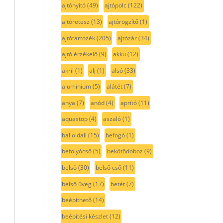
ajtónyitó
(49)
ajtópolc
(122)
ajtóretesz
(13)
ajtórögzítő
(1)
ajtótartozék
(205)
ajtózár
(34)
ajtó érzékelő
(9)
akku
(12)
akril
(1)
alj
(1)
alsó
(33)
aluminium
(5)
alátét
(7)
anya
(7)
anód
(4)
aprító
(11)
aquastop
(4)
aszaló
(1)
bal oldali
(15)
befogó
(1)
befolyócső
(5)
bekötődoboz
(9)
belső
(30)
belső cső
(11)
belső üveg
(17)
betét
(7)
beépíthető
(14)
beépítési készlet
(12)