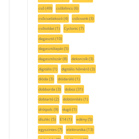
cső
(49)
csőbilincs
(6)
csőcsatlakozó
(4)
csőcsonk
(3)
csőtoldat
(1)
Cyclonic
(7)
dagasztó
(10)
dagasztólapát
(5)
dagasztószár
(8)
dekorcsík
(3)
digitális
(1)
digitális hőmérő
(3)
dióda
(3)
diódaráló
(1)
dobborda
(3)
doboz
(31)
dobtartó
(2)
dobtömítés
(1)
drótpolc
(9)
dugó
(1)
díszléc
(5)
E14
(1)
edény
(5)
egyszintes
(7)
elektronika
(13)