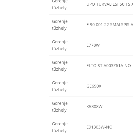
Gorenje
UPO TURVALIESI 50 TS 
tűzhely
Gorenje
E 90 001 22 SMALSPIS 
tűzhely
Gorenje
E778W
tűzhely
Gorenje
ELTO ST A003Z61A NO 
tűzhely
Gorenje
GE690X
tűzhely
Gorenje
K5308W
tűzhely
Gorenje
E91303W-NO
tűzhely