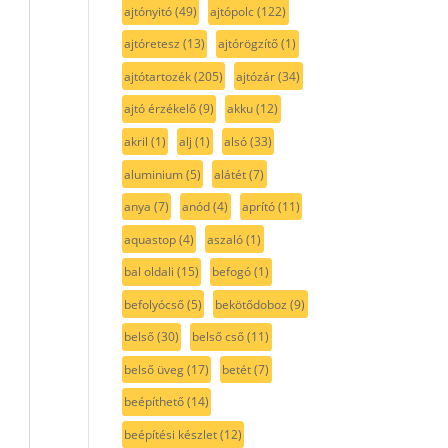
ajtónyitó
(49)
ajtópolc
(122)
ajtóretesz
(13)
ajtórögzítő
(1)
ajtótartozék
(205)
ajtózár
(34)
ajtó érzékelő
(9)
akku
(12)
akril
(1)
alj
(1)
alsó
(33)
aluminium
(5)
alátét
(7)
anya
(7)
anód
(4)
aprító
(11)
aquastop
(4)
aszaló
(1)
bal oldali
(15)
befogó
(1)
befolyócső
(5)
bekötődoboz
(9)
belső
(30)
belső cső
(11)
belső üveg
(17)
betét
(7)
beépíthető
(14)
beépítési készlet
(12)