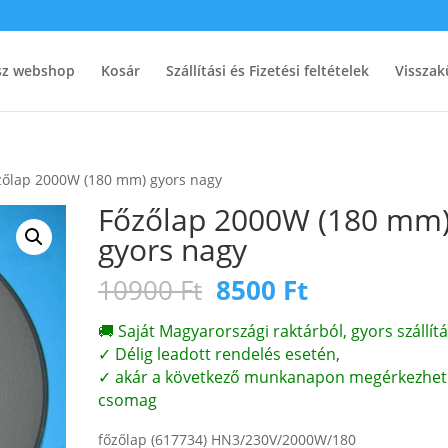
ész webshop
Kosár
Szállítási és Fizetési feltételek
Visszak
zőlap 2000W (180 mm) gyors nagy
Főzőlap 2000W (180 mm
gyors nagy
Original
Current
10900
Ft
8500
Ft
price
price
was:
is:
🚚 Saját Magyarországi raktárból, gyors szállítá
10900 Ft.
8500 Ft.
✓ Délig leadott rendelés esetén,
✓ akár a következő munkanapon megérkezhet
csomag
főzőlap (617734) HN3/230V/2000W/180