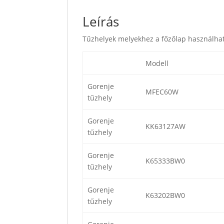
Leírás
Tűzhelyek melyekhez a főzőlap használha
Modell
Gorenje
MFEC60W
tűzhely
Gorenje
KK63127AW
tűzhely
Gorenje
K65333BW0
tűzhely
Gorenje
K63202BW0
tűzhely