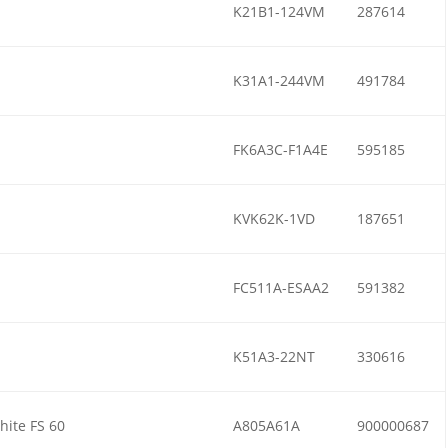
K21B1-124VM
287614
K31A1-244VM
491784
FK6A3C-F1A4E
595185
KVK62K-1VD
187651
FC511A-ESAA2
591382
K51A3-22NT
330616
ite FS 60
A805A61A
900000687