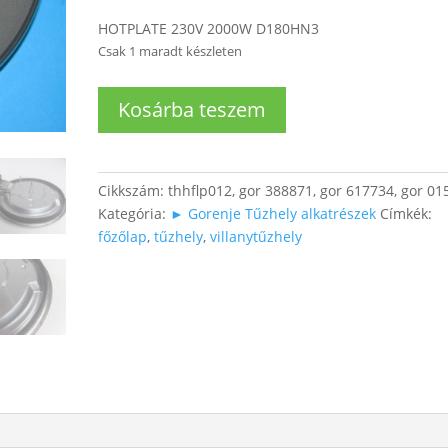
HOTPLATE 230V 2000W D180HN3
Csak 1 maradt készleten
Főzőlap
Kosárba teszem
2000W
(180
mm)
gyors
Cikkszám:
thhflp012, gor 388871, gor 617734, gor 01
nagy
Kategória:
► Gorenje Tűzhely alkatrészek
Címkék:
mennyiség
főzőlap
,
tűzhely
,
villanytűzhely