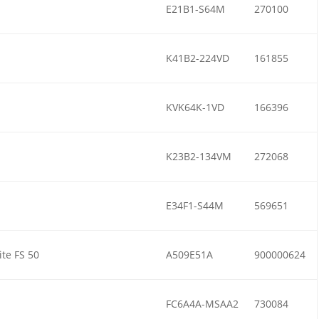
E21B1-S64M
270100
K41B2-224VD
161855
KVK64K-1VD
166396
K23B2-134VM
272068
E34F1-S44M
569651
te FS 50
A509E51A
900000624
FC6A4A-MSAA2
730084