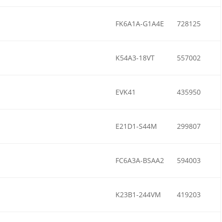
FK6A1A-G1A4E
728125
K54A3-18VT
557002
EVK41
435950
E21D1-S44M
299807
FC6A3A-BSAA2
594003
K23B1-244VM
419203