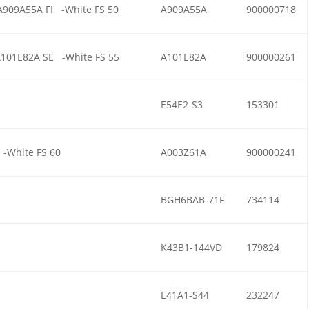
A909A55A FI -White FS 50
A909A55A
900000718
A101E82A SE -White FS 55
A101E82A
900000261
E54E2-S3
153301
-White FS 60
A003Z61A
900000241
BGH6BAB-71F
734114
K43B1-144VD
179824
E41A1-S44
232247