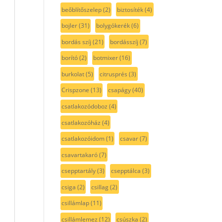
beőblítőszelep
(2)
biztosíték
(4)
bojler
(31)
bolygókerék
(6)
bordás szíj
(21)
bordásszíj
(7)
borító
(2)
botmixer
(16)
burkolat
(5)
citrusprés
(3)
Crispzone
(13)
csapágy
(40)
csatlakozódoboz
(4)
csatlakozóház
(4)
csatlakozóidom
(1)
csavar
(7)
csavartakaró
(7)
csepptartály
(3)
csepptálca
(3)
csiga
(2)
csillag
(2)
csillámlap
(11)
csillámlemez
(12)
csúszka
(2)