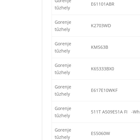
Gorenje
E61101ABR
tűzhely
Gorenje
K2703WD
tűzhely
Gorenje
KMS63B
tűzhely
Gorenje
K65333BX0
tűzhely
Gorenje
E617E10WKF
tűzhely
Gorenje
511T A509E51A FI -Whi
tűzhely
Gorenje
ES5060W
tűzhely