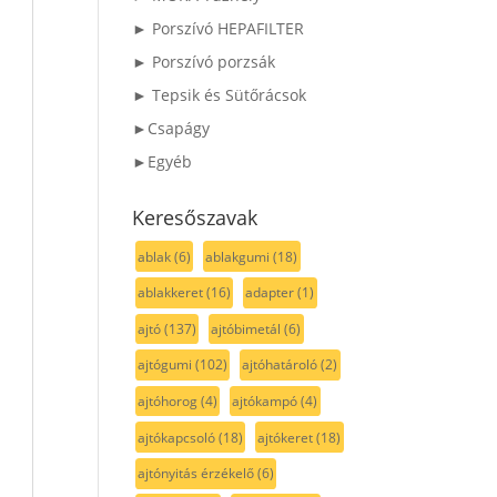
► Porszívó HEPAFILTER
► Porszívó porzsák
► Tepsik és Sütőrácsok
►Csapágy
►Egyéb
Keresőszavak
ablak
(6)
ablakgumi
(18)
ablakkeret
(16)
adapter
(1)
ajtó
(137)
ajtóbimetál
(6)
ajtógumi
(102)
ajtóhatároló
(2)
ajtóhorog
(4)
ajtókampó
(4)
ajtókapcsoló
(18)
ajtókeret
(18)
ajtónyitás érzékelő
(6)