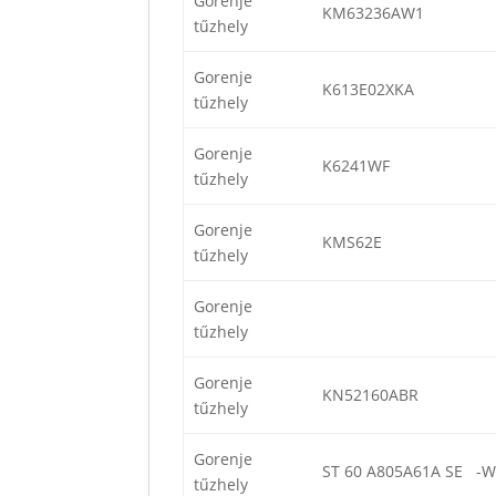
Gorenje
KM63236AW1
tűzhely
Gorenje
K613E02XKA
tűzhely
Gorenje
K6241WF
tűzhely
Gorenje
KMS62E
tűzhely
Gorenje
tűzhely
Gorenje
KN52160ABR
tűzhely
Gorenje
ST 60 A805A61A SE -Wh
tűzhely