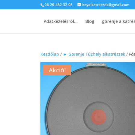
06-20-482-32-08
boyalkatreszek@gmail.com
Adatkezelésről…
Blog
gorenje alkatr
Kezdőlap
/
► Gorenje Tűzhely alkatrészek
/ Fő
Akció!