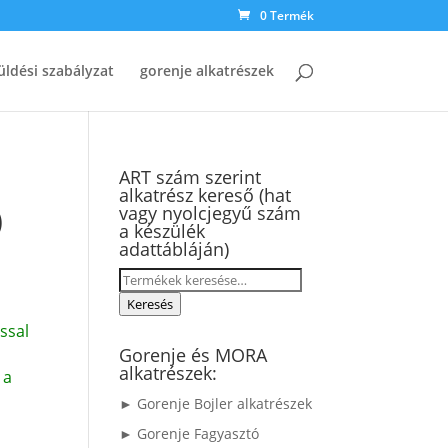
0 Termék
üldési szabályzat
gorenje alkatrészek
ART szám szerint
alkatrész kereső (hat
)
vagy nyolcjegyű szám
a készülék
adattábláján)
Keresés
a
Keresés
következőre:
ssal
Gorenje és MORA
alkatrészek:
 a
► Gorenje Bojler alkatrészek
► Gorenje Fagyasztó