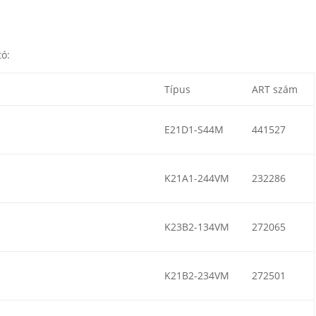
tó:
Típus
ART szám
E21D1-S44M
441527
K21A1-244VM
232286
K23B2-134VM
272065
K21B2-234VM
272501