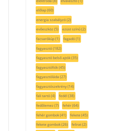
elektróda
(8)
elválasztó
(1)
előlap
(60)
energia szabályzó
(2)
evőeszköz
(5)
ezüst színű
(2)
facsarókúp
(1)
fagadó
(1)
fagyasztó
(182)
fagyasztó belső ajtók
(35)
fagyasztófiók
(45)
fagyasztóláda
(27)
fagyasztószekrény
(14)
fali tartó
(4)
fedél
(38)
fedőlemez
(7)
fehér
(64)
fehér gombok
(41)
fekete
(45)
fekete gombok
(26)
felirat
(2)