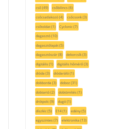
cső
(49)
csőbilincs
(6)
csőcsatlakozó
(4)
csőcsonk
(3)
csőtoldat
(1)
Cyclonic
(7)
dagasztó
(10)
dagasztólapát
(5)
dagasztószár
(8)
dekorcsík
(3)
digitális
(1)
digitális hőmérő
(3)
dióda
(3)
diódaráló
(1)
dobborda
(3)
doboz
(31)
dobtartó
(2)
dobtömítés
(1)
drótpolc
(9)
dugó
(1)
díszléc
(5)
E14
(1)
edény
(5)
egyszintes
(7)
elektronika
(13)