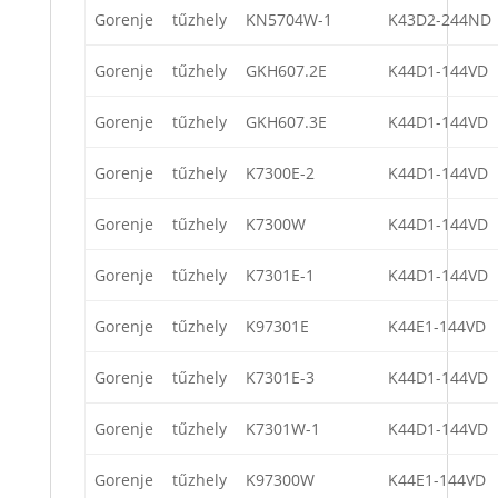
Gorenje
tűzhely
KN5704W-1
K43D2-244ND
Gorenje
tűzhely
GKH607.2E
K44D1-144VD
Gorenje
tűzhely
GKH607.3E
K44D1-144VD
Gorenje
tűzhely
K7300E-2
K44D1-144VD
Gorenje
tűzhely
K7300W
K44D1-144VD
Gorenje
tűzhely
K7301E-1
K44D1-144VD
Gorenje
tűzhely
K97301E
K44E1-144VD
Gorenje
tűzhely
K7301E-3
K44D1-144VD
Gorenje
tűzhely
K7301W-1
K44D1-144VD
Gorenje
tűzhely
K97300W
K44E1-144VD