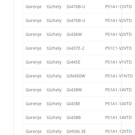
Gorenje
tűzhely
GI476B-U
P51A1-12VTD
Gorenje
tűzhely
GI476B-U
P51A1-V2VTD
Gorenje
tűzhely
GI436W
P51A1-V2VTD
Gorenje
tűzhely
GI437E-2
P51C1-V2VTD
Gorenje
tűzhely
GI445E
P51A1-V1VTD
Gorenje
tűzhely
GIN450W
P51A1-V1NTD
Gorenje
tűzhely
GI438W
P51A1-14VTD
Gorenje
tűzhely
GI438E
P51A1-14VTD
Gorenje
tűzhely
GI438B
P51A1-14VTD
Gorenje
tűzhely
GH506.3E
P51A1-12VTD