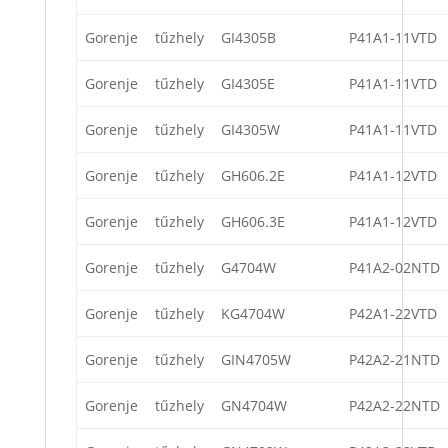
Gorenje
tűzhely
GI4305B
P41A1-11VTD
Gorenje
tűzhely
GI4305E
P41A1-11VTD
Gorenje
tűzhely
GI4305W
P41A1-11VTD
Gorenje
tűzhely
GH606.2E
P41A1-12VTD
Gorenje
tűzhely
GH606.3E
P41A1-12VTD
Gorenje
tűzhely
G4704W
P41A2-02NTD
Gorenje
tűzhely
KG4704W
P42A1-22VTD
Gorenje
tűzhely
GIN4705W
P42A2-21NTD
Gorenje
tűzhely
GN4704W
P42A2-22NTD