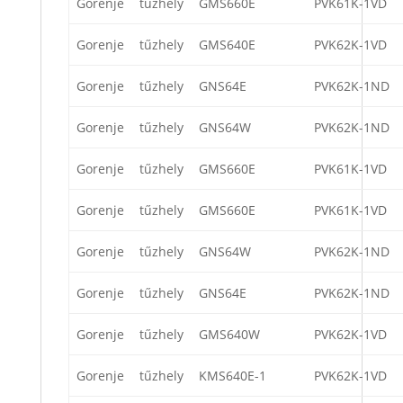
Gorenje
tűzhely
GMS660E
PVK61K-1VD
Gorenje
tűzhely
GMS640E
PVK62K-1VD
Gorenje
tűzhely
GNS64E
PVK62K-1ND
Gorenje
tűzhely
GNS64W
PVK62K-1ND
Gorenje
tűzhely
GMS660E
PVK61K-1VD
Gorenje
tűzhely
GMS660E
PVK61K-1VD
Gorenje
tűzhely
GNS64W
PVK62K-1ND
Gorenje
tűzhely
GNS64E
PVK62K-1ND
Gorenje
tűzhely
GMS640W
PVK62K-1VD
Gorenje
tűzhely
KMS640E-1
PVK62K-1VD