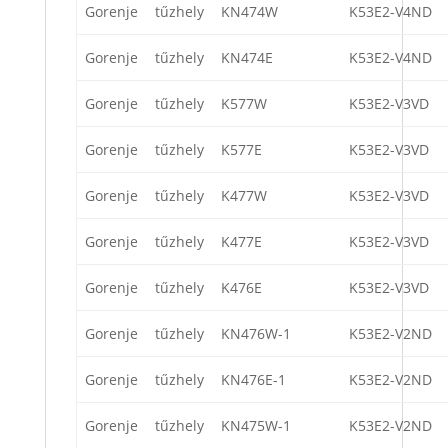
Gorenje
tűzhely
KN474W
K53E2-V4ND
Gorenje
tűzhely
KN474E
K53E2-V4ND
Gorenje
tűzhely
K577W
K53E2-V3VD
Gorenje
tűzhely
K577E
K53E2-V3VD
Gorenje
tűzhely
K477W
K53E2-V3VD
Gorenje
tűzhely
K477E
K53E2-V3VD
Gorenje
tűzhely
K476E
K53E2-V3VD
Gorenje
tűzhely
KN476W-1
K53E2-V2ND
Gorenje
tűzhely
KN476E-1
K53E2-V2ND
Gorenje
tűzhely
KN475W-1
K53E2-V2ND