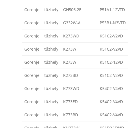
Gorenje
tűzhely
GH506.2E
P51A1-12VTD
Gorenje
tűzhely
G332W-A
P53B1-N3VTD
Gorenje
tűzhely
K273WD
K51C2-V2VD
Gorenje
tűzhely
K273W
K51C2-V2VD
Gorenje
tűzhely
K273W
K51C2-12VD
Gorenje
tűzhely
K273BD
K51C2-V2VD
Gorenje
tűzhely
K773WD
K54C2-V4VD
Gorenje
tűzhely
K773ED
K54C2-V4VD
Gorenje
tűzhely
K773BD
K54C2-V4VD
Gorenje
tűzhely
KN273W
K51D2-V2ND