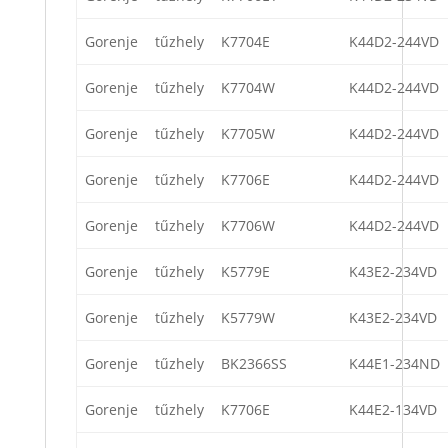
Gorenje
tűzhely
K7704E
K44D2-244VD
Gorenje
tűzhely
K7704W
K44D2-244VD
Gorenje
tűzhely
K7705W
K44D2-244VD
Gorenje
tűzhely
K7706E
K44D2-244VD
Gorenje
tűzhely
K7706W
K44D2-244VD
Gorenje
tűzhely
K5779E
K43E2-234VD
Gorenje
tűzhely
K5779W
K43E2-234VD
Gorenje
tűzhely
BK2366SS
K44E1-234ND
Gorenje
tűzhely
K7706E
K44E2-134VD