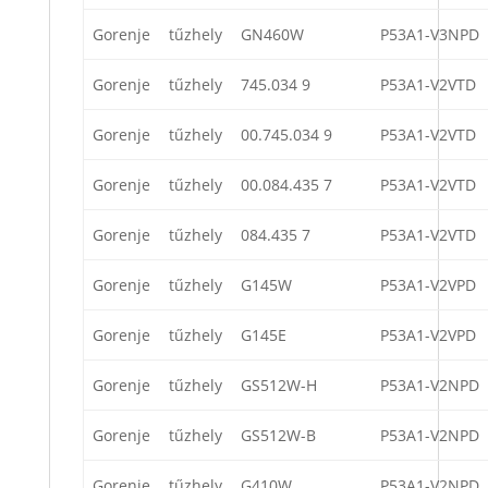
Gorenje
tűzhely
GN460W
P53A1-V3NPD
Gorenje
tűzhely
745.034 9
P53A1-V2VTD
Gorenje
tűzhely
00.745.034 9
P53A1-V2VTD
Gorenje
tűzhely
00.084.435 7
P53A1-V2VTD
Gorenje
tűzhely
084.435 7
P53A1-V2VTD
Gorenje
tűzhely
G145W
P53A1-V2VPD
Gorenje
tűzhely
G145E
P53A1-V2VPD
Gorenje
tűzhely
GS512W-H
P53A1-V2NPD
Gorenje
tűzhely
GS512W-B
P53A1-V2NPD
Gorenje
tűzhely
G410W
P53A1-V2NPD