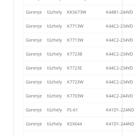
Gorenje
tűzhely
KKS673W
K44B1-244VD
Gorenje
tűzhely
K7713W
K44C2-234VD
Gorenje
tűzhely
K7713W
K44C2-234VD
Gorenje
tűzhely
K7723B
K44C2-234VD
Gorenje
tűzhely
K7723E
K44C2-234VD
Gorenje
tűzhely
K7723W
K44C2-234VD
Gorenje
tűzhely
K7703W
K44C2-244VD
Gorenje
tűzhely
FS-61
K41D1-224ND
Gorenje
tűzhely
KSX644
K41D1-244ND