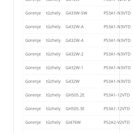
Gorenje
tűzhely
G433W-SW
P53A1-N3VTD
Gorenje
tűzhely
G432W-A
P53A1-N3VTD
Gorenje
tűzhely
G432W-4
P53A1-N3VTD
Gorenje
tűzhely
G432W-2
P53A1-N3VTD
Gorenje
tűzhely
G432W-1
P53A1-N3VTD
Gorenje
tűzhely
G432W
P53A1-N3VTD
Gorenje
tűzhely
GH505.2E
P53A1-12VTD
Gorenje
tűzhely
GH505.3E
P53A1-12VTD
Gorenje
tűzhely
GI476W
P52A2-V2VTD