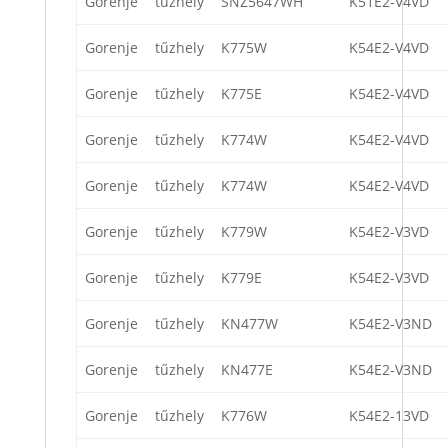
Gorenje
tűzhely
SNZ5647WH
K51E2-V4VD
Gorenje
tűzhely
K775W
K54E2-V4VD
Gorenje
tűzhely
K775E
K54E2-V4VD
Gorenje
tűzhely
K774W
K54E2-V4VD
Gorenje
tűzhely
K774W
K54E2-V4VD
Gorenje
tűzhely
K779W
K54E2-V3VD
Gorenje
tűzhely
K779E
K54E2-V3VD
Gorenje
tűzhely
KN477W
K54E2-V3ND
Gorenje
tűzhely
KN477E
K54E2-V3ND
Gorenje
tűzhely
K776W
K54E2-13VD