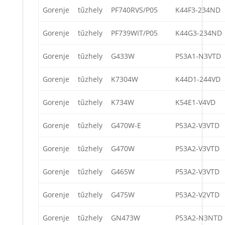
Gorenje
tűzhely
PF740RVS/P05
K44F3-234ND
Gorenje
tűzhely
PF739WIT/P05
K44G3-234ND
Gorenje
tűzhely
G433W
P53A1-N3VTD
Gorenje
tűzhely
K7304W
K44D1-244VD
Gorenje
tűzhely
K734W
K54E1-V4VD
Gorenje
tűzhely
G470W-E
P53A2-V3VTD
Gorenje
tűzhely
G470W
P53A2-V3VTD
Gorenje
tűzhely
G465W
P53A2-V3VTD
Gorenje
tűzhely
G475W
P53A2-V2VTD
Gorenje
tűzhely
GN473W
P53A2-N3NTD