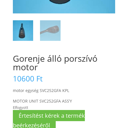
Gorenje álló porszívó
motor
10600
Ft
motor egység SVC252GFA KPL
MOTOR UNIT SVC252GFA ASS’Y
Elfogyott
Értesítést kérek a termék
beérkezéséről