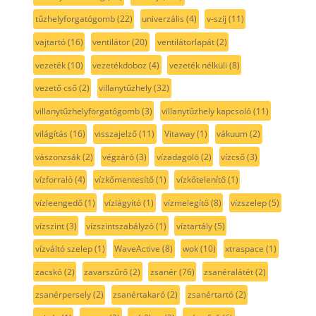
tűzhelyforgatógomb
(22)
univerzális
(4)
v-szíj
(11)
vajtartó
(16)
ventilátor
(20)
ventilátorlapát
(2)
vezeték
(10)
vezetékdoboz
(4)
vezeték nélküli
(8)
vezető cső
(2)
villanytűzhely
(32)
villanytűzhelyforgatógomb
(3)
villanytűzhely kapcsoló
(11)
világítás
(16)
visszajelző
(11)
Vitaway
(1)
vákuum
(2)
vászonzsák
(2)
végzáró
(3)
vízadagoló
(2)
vízcső
(3)
vízforraló
(4)
vízkőmentesítő
(1)
vízkőtelenítő
(1)
vízleengedő
(1)
vízlágyító
(1)
vízmelegítő
(8)
vízszelep
(5)
vízszint
(3)
vízszintszabályzó
(1)
víztartály
(5)
vízváltó szelep
(1)
WaveActive
(8)
wok
(10)
xtraspace
(1)
zacskó
(2)
zavarszűrő
(2)
zsanér
(76)
zsanéralátét
(2)
zsanérpersely
(2)
zsanértakaró
(2)
zsanértartó
(2)