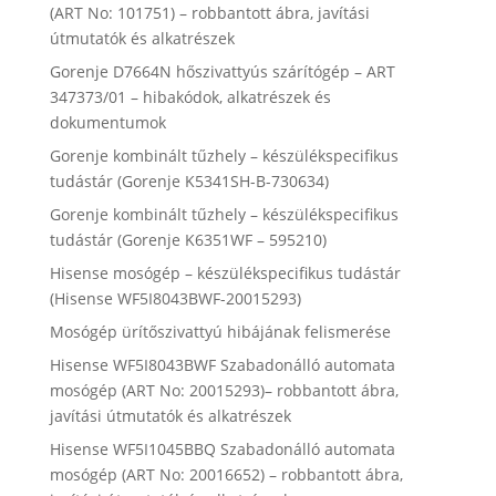
(ART No: 101751) – robbantott ábra, javítási
útmutatók és alkatrészek
Gorenje D7664N hőszivattyús szárítógép – ART
347373/01 – hibakódok, alkatrészek és
dokumentumok
Gorenje kombinált tűzhely – készülékspecifikus
tudástár (Gorenje K5341SH-B-730634)
Gorenje kombinált tűzhely – készülékspecifikus
tudástár (Gorenje K6351WF – 595210)
Hisense mosógép – készülékspecifikus tudástár
(Hisense WF5I8043BWF-20015293)
Mosógép ürítőszivattyú hibájának felismerése
Hisense WF5I8043BWF Szabadonálló automata
mosógép (ART No: 20015293)– robbantott ábra,
javítási útmutatók és alkatrészek
Hisense WF5I1045BBQ Szabadonálló automata
mosógép (ART No: 20016652) – robbantott ábra,