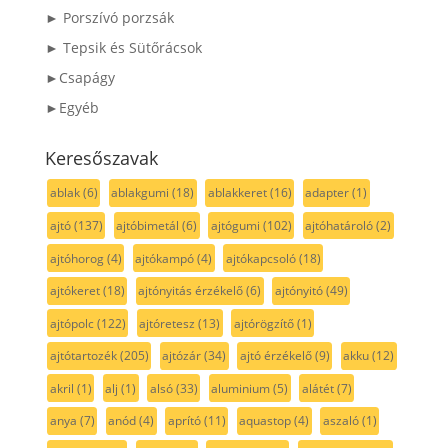
► Porszívó porzsák
► Tepsik és Sütőrácsok
►Csapágy
►Egyéb
Keresőszavak
ablak
(6)
ablakgumi
(18)
ablakkeret
(16)
adapter
(1)
ajtó
(137)
ajtóbimetál
(6)
ajtógumi
(102)
ajtóhatároló
(2)
ajtóhorog
(4)
ajtókampó
(4)
ajtókapcsoló
(18)
ajtókeret
(18)
ajtónyitás érzékelő
(6)
ajtónyitó
(49)
ajtópolc
(122)
ajtóretesz
(13)
ajtórögzítő
(1)
ajtótartozék
(205)
ajtózár
(34)
ajtó érzékelő
(9)
akku
(12)
akril
(1)
alj
(1)
alsó
(33)
aluminium
(5)
alátét
(7)
anya
(7)
anód
(4)
aprító
(11)
aquastop
(4)
aszaló
(1)