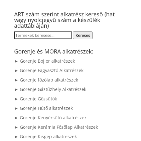
ART szám szerint alkatrész kereső (hat
vagy nyolcjegyű szám a készülék
adattábláján)
Keresés
Keresés
a
következőre:
Gorenje és MORA alkatrészek:
► Gorenje Bojler alkatrészek
► Gorenje Fagyasztó Alkatrészek
► Gorenje főzőlap alkatrészek
► Gorenje Gáztűzhely Alkatrészek
► Gorenje Gőzsütők
► Gorenje Hűtő alkatrészek
► Gorenje Kenyérsütő alkatrészek
► Gorenje Kerámia Főzőlap Alkatrészek
► Gorenje Kisgép alkatrészek