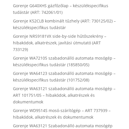
Gorenje G640XHS gázfőzőlap – készülékspecifikus
tudástár (ART: 742061/01)
Gorenje K52CLB kombinált tűzhely (ART: 730125/02) –
készülékspecifikus tudástár
Gorenje NRS9181VX side-by-side hűtőszekrény –
hibakódok, alkatrészek, javítási útmutató (ART
733129)
Gorenje WA72105 szabadonálló automata mosógép –
készülékspecifikus tudástár (185850/05)
Gorenje WA64123 szabadonálló automata mosógép –
készülékspecifikus tudástár (101752/08)
Gorenje WA63121 szabadonálló automata mosógép –
ART 101751/05 – hibakódok, alkatrészek és
dokumentumok
Gorenje WD9514S mosó-szárítógép – ART 737939 –
hibakódok, alkatrészek és dokumentumok
Gorenje WA63121 Szabadonálló automata mosógép