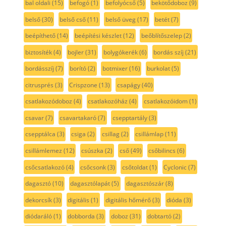
bal oldali
(15)
befogó
(1)
befolyócső
(5)
bekötődoboz
(9)
belső
(30)
belső cső
(11)
belső üveg
(17)
betét
(7)
beépíthető
(14)
beépítési készlet
(12)
beőblítőszelep
(2)
biztosíték
(4)
bojler
(31)
bolygókerék
(6)
bordás szíj
(21)
bordásszíj
(7)
borító
(2)
botmixer
(16)
burkolat
(5)
citrusprés
(3)
Crispzone
(13)
csapágy
(40)
csatlakozódoboz
(4)
csatlakozóház
(4)
csatlakozóidom
(1)
csavar
(7)
csavartakaró
(7)
csepptartály
(3)
csepptálca
(3)
csiga
(2)
csillag
(2)
csillámlap
(11)
csillámlemez
(12)
csúszka
(2)
cső
(49)
csőbilincs
(6)
csőcsatlakozó
(4)
csőcsonk
(3)
csőtoldat
(1)
Cyclonic
(7)
dagasztó
(10)
dagasztólapát
(5)
dagasztószár
(8)
dekorcsík
(3)
digitális
(1)
digitális hőmérő
(3)
dióda
(3)
diódaráló
(1)
dobborda
(3)
doboz
(31)
dobtartó
(2)