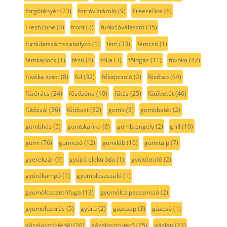
forgótányér
(23)
forróvíztároló
(9)
FreezeBox
(6)
FreshZone
(4)
front
(2)
funkcióválasztó
(35)
furdulatszámszabályzó
(1)
fém
(33)
fémcső
(1)
fémkapocs
(1)
fésű
(4)
fólia
(3)
földgáz
(11)
fúvóka
(42)
fúvóka szett
(8)
fül
(32)
főkapcsoló
(2)
főzőlap
(64)
főzőrács
(24)
főzőzóna
(10)
fűtés
(25)
fűtőbetét
(46)
fűtőszál
(36)
fűtőtest
(32)
gomb
(3)
gombbetét
(2)
gombház
(5)
gombkarika
(8)
gombtengely
(2)
grill
(10)
gumi
(76)
gumicső
(12)
gumiláb
(10)
gumitalp
(7)
gyerekzár
(9)
gyújtó elektróda
(1)
gyújtótrafó
(2)
gyúrókampó
(1)
gyümölcsaszaló
(1)
gyümölcscentrifuga
(13)
gyümölcs passzírozó
(2)
gyümölcsprés
(5)
gyűrű
(2)
gázcsap
(3)
gázcső
(1)
gázelosztó-fedél
(26)
gázelosztó-tető
(25)
gázlap
(23)