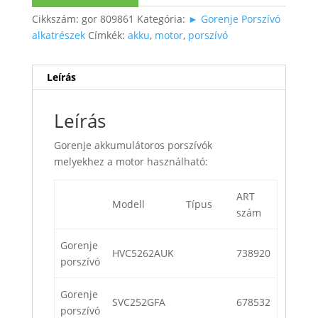
Cikkszám:
gor 809861
Kategória:
► Gorenje Porszívó
alkatrészek
Címkék:
akku
,
motor
,
porszívó
Leírás
Leírás
Gorenje akkumulátoros porszívók
melyekhez a motor használható:
ART
Modell
Típus
szám
Gorenje
HVC5262AUK
738920
porszívó
Gorenje
SVC252GFA
678532
porszívó