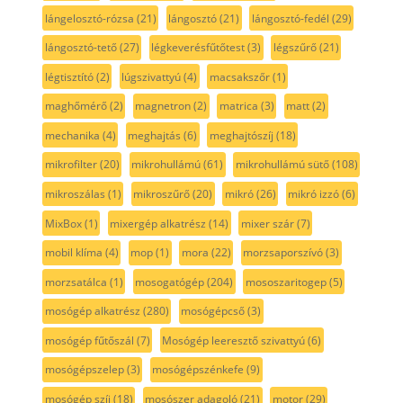
lángelosztó-rózsa
(21)
lángosztó
(21)
lángosztó-fedél
(29)
lángosztó-tető
(27)
légkeverésfűtőtest
(3)
légszűrő
(21)
légtisztító
(2)
lúgszivattyú
(4)
macsakszőr
(1)
maghőmérő
(2)
magnetron
(2)
matrica
(3)
matt
(2)
mechanika
(4)
meghajtás
(6)
meghajtószíj
(18)
mikrofilter
(20)
mikrohullámú
(61)
mikrohullámú sütő
(108)
mikroszálas
(1)
mikroszűrő
(20)
mikró
(26)
mikró izzó
(6)
MixBox
(1)
mixergép alkatrész
(14)
mixer szár
(7)
mobil klíma
(4)
mop
(1)
mora
(22)
morzsaporszívó
(3)
morzsatálca
(1)
mosogatógép
(204)
mososzaritogep
(5)
mosógép alkatrész
(280)
mosógépcső
(3)
mosógép fűtőszál
(7)
Mosógép leeresztő szivattyú
(6)
mosógépszelep
(3)
mosógépszénkefe
(9)
mosógép szíj
(18)
mosószer adagoló
(21)
motor
(29)