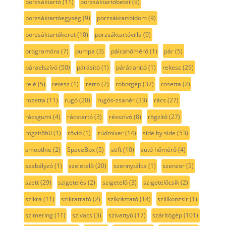
porzsáktartó
(11)
porzsáktartóbetét
(9)
porzsáktartóegység
(9)
porzsáktartóidom
(9)
porzsáktartókeret
(10)
porzsáktartóvilla
(9)
programóra
(7)
pumpa
(3)
pálcahőmérő
(1)
pár
(5)
páraelszívó
(50)
párásító
(1)
párátlanító
(1)
rekesz
(29)
relé
(5)
retesz
(1)
retro
(2)
robotgép
(37)
rosetta
(2)
rozetta
(11)
rugó
(20)
rugós-zsanér
(33)
rács
(27)
rácsgumi
(4)
rácstartó
(3)
résszívó
(8)
rögzítő
(27)
rögzítőfül
(1)
rövid
(1)
rúdmixer
(14)
side by side
(53)
smoothie
(2)
SpaceBox
(5)
stift
(10)
sutő hőmérő
(4)
szabályzó
(1)
szeletelő
(20)
szennytálca
(1)
szenzor
(5)
szett
(29)
szigetelés
(2)
szigetelő
(3)
szigetelőcsík
(2)
szikra
(11)
szikratrafó
(2)
szikráztató
(14)
szilikonzsír
(1)
szimering
(11)
szivacs
(3)
szivattyú
(17)
szárítógép
(101)