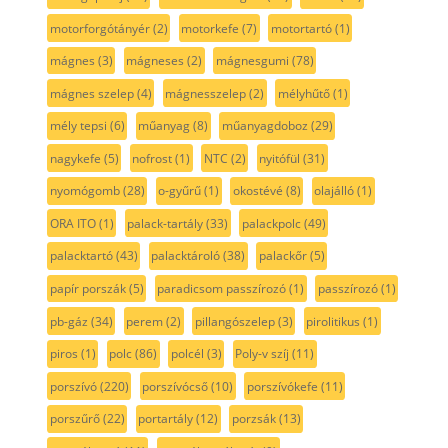
motorforgótányér
(2)
motorkefe
(7)
motortartó
(1)
mágnes
(3)
mágneses
(2)
mágnesgumi
(78)
mágnes szelep
(4)
mágnesszelep
(2)
mélyhűtő
(1)
mély tepsi
(6)
műanyag
(8)
műanyagdoboz
(29)
nagykefe
(5)
nofrost
(1)
NTC
(2)
nyitófül
(31)
nyomógomb
(28)
o-gyűrű
(1)
okostévé
(8)
olajálló
(1)
ORA ITO
(1)
palack-tartály
(33)
palackpolc
(49)
palacktartó
(43)
palacktároló
(38)
palackőr
(5)
papír porszák
(5)
paradicsom passzírozó
(1)
passzírozó
(1)
pb-gáz
(34)
perem
(2)
pillangószelep
(3)
pirolitikus
(1)
piros
(1)
polc
(86)
polcél
(3)
Poly-v szíj
(11)
porszívó
(220)
porszívócső
(10)
porszívókefe
(11)
porszűrő
(22)
portartály
(12)
porzsák
(13)