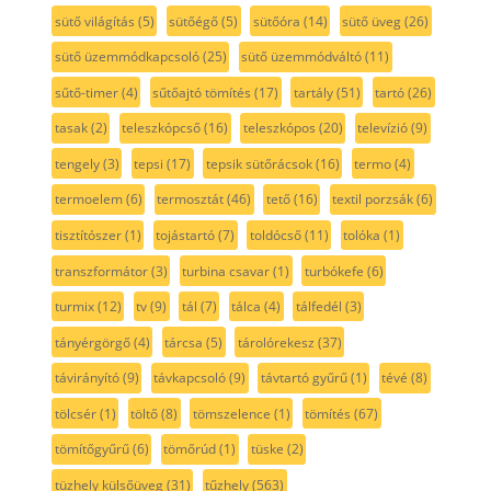
sütő világítás
(5)
sütőégő
(5)
sütőóra
(14)
sütő üveg
(26)
sütő üzemmódkapcsoló
(25)
sütő üzemmódváltó
(11)
sűtő-timer
(4)
sűtőajtó tömítés
(17)
tartály
(51)
tartó
(26)
tasak
(2)
teleszkópcső
(16)
teleszkópos
(20)
televízió
(9)
tengely
(3)
tepsi
(17)
tepsik sütőrácsok
(16)
termo
(4)
termoelem
(6)
termosztát
(46)
tető
(16)
textil porzsák
(6)
tisztítószer
(1)
tojástartó
(7)
toldócső
(11)
tolóka
(1)
transzformátor
(3)
turbina csavar
(1)
turbókefe
(6)
turmix
(12)
tv
(9)
tál
(7)
tálca
(4)
tálfedél
(3)
tányérgörgő
(4)
tárcsa
(5)
tárolórekesz
(37)
távirányító
(9)
távkapcsoló
(9)
távtartó gyűrű
(1)
tévé
(8)
tölcsér
(1)
töltő
(8)
tömszelence
(1)
tömítés
(67)
tömítőgyűrű
(6)
tömőrúd
(1)
tüske
(2)
tüzhely külsőüveg
(31)
tűzhely
(563)