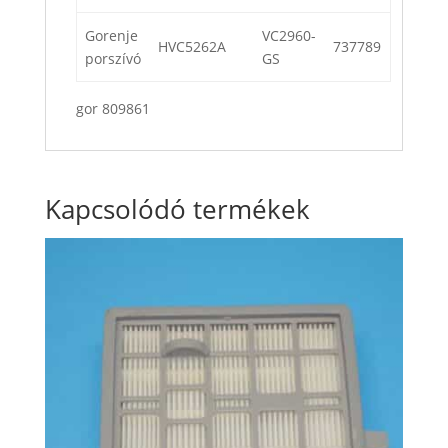
Gorenje
VC2960-
HVC5262A
737789
porszívó
GS
gor 809861
Kapcsolódó termékek