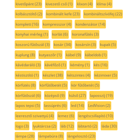
kivetőpánt
(23)
kivezető cső
(1)
klixon
(4)
klíma
(4)
kolbásztöltő
(2)
kombinált kefe
(23)
kombináltszívófej
(22)
komplett
(16)
kompresszor
(4)
kondenzátor
(14)
konyhai mérleg
(1)
korlát
(6)
koronafűtés
(3)
koszorú fűtőszál
(3)
kosár
(34)
kosársín
(3)
kupak
(5)
kuplung
(8)
kutyaszőr
(1)
kábel
(9)
kábeldob
(1)
kávédaráló
(3)
kávéfőző
(1)
kémény
(1)
kés
(16)
késtisztító
(1)
készlet
(38)
kétszintes
(4)
kézimixer
(5)
körfütés
(8)
körfűtőbetét
(5)
kör fűtőbetét
(5)
körfűtőszál
(6)
középső
(9)
külső
(27)
laposszíj
(19)
lapos tepsi
(5)
lassúprés
(6)
led
(14)
LedVision
(2)
leeresztő szivattyú
(4)
lemez
(6)
lengéscsillapító
(10)
logo
(3)
lyuktárcsa
(2)
láb
(12)
lábtartó
(2)
láda
(30)
lámpa
(28)
lámpabúra
(8)
lángelosztó
(23)