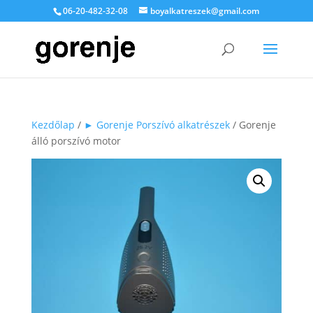
06-20-482-32-08
boyalkatreszek@gmail.com
Kezdőlap
/
► Gorenje Porszívó alkatrészek
/ Gorenje
álló porszívó motor