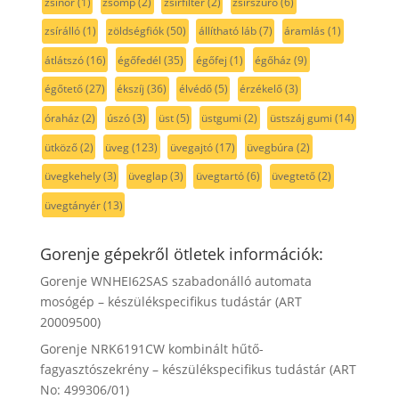
zsinór
(1)
zsomp
(2)
zsírfilter
(2)
zsírszűrő
(6)
zsírálló
(1)
zöldségfiók
(50)
állítható láb
(7)
áramlás
(1)
átlátszó
(16)
égőfedél
(35)
égőfej
(1)
égőház
(9)
égőtető
(27)
ékszíj
(36)
élvédő
(5)
érzékelő
(3)
óraház
(2)
úszó
(3)
üst
(5)
üstgumi
(2)
üstszáj gumi
(14)
ütköző
(2)
üveg
(123)
üvegajtó
(17)
üvegbúra
(2)
üvegkehely
(3)
üveglap
(3)
üvegtartó
(6)
üvegtető
(2)
üvegtányér
(13)
Gorenje gépekről ötletek információk:
Gorenje WNHEI62SAS szabadonálló automata
mosógép – készülékspecifikus tudástár (ART
20009500)
Gorenje NRK6191CW kombinált hűtő-
fagyasztószekrény – készülékspecifikus tudástár (ART
No: 499306/01)