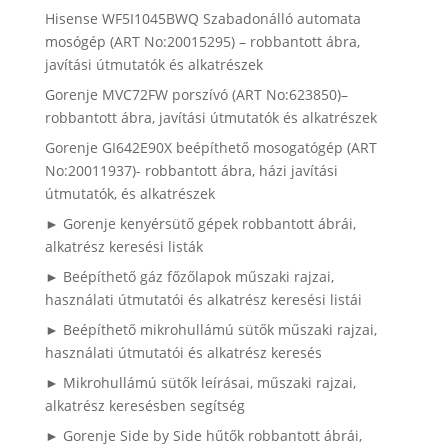
Hisense WF5I1045BWQ Szabadonálló automata
mosógép (ART No:20015295) – robbantott ábra,
javítási útmutatók és alkatrészek
Gorenje MVC72FW porszívó (ART No:623850)–
robbantott ábra, javítási útmutatók és alkatrészek
Gorenje GI642E90X beépíthető mosogatógép (ART
No:20011937)- robbantott ábra, házi javítási
útmutatók, és alkatrészek
► Gorenje kenyérsütő gépek robbantott ábrái,
alkatrész keresési listák
► Beépíthető gáz főzőlapok műszaki rajzai,
használati útmutatói és alkatrész keresési listái
► Beépíthető mikrohullámú sütők műszaki rajzai,
használati útmutatói és alkatrész keresés
► Mikrohullámú sütők leírásai, műszaki rajzai,
alkatrész keresésben segítség
► Gorenje Side by Side hűtők robbantott ábrái,