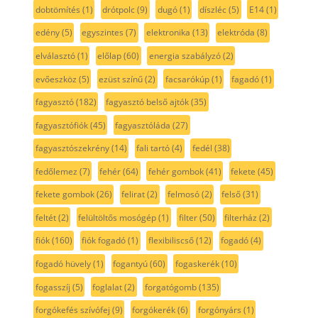
dobtömítés
(1)
drótpolc
(9)
dugó
(1)
díszléc
(5)
E14
(1)
edény
(5)
egyszintes
(7)
elektronika
(13)
elektróda
(8)
elválasztó
(1)
előlap
(60)
energia szabályzó
(2)
evőeszköz
(5)
ezüst színű
(2)
facsarókúp
(1)
fagadó
(1)
fagyasztó
(182)
fagyasztó belső ajtók
(35)
fagyasztófiók
(45)
fagyasztóláda
(27)
fagyasztószekrény
(14)
fali tartó
(4)
fedél
(38)
fedőlemez
(7)
fehér
(64)
fehér gombok
(41)
fekete
(45)
fekete gombok
(26)
felirat
(2)
felmosó
(2)
felső
(31)
feltét
(2)
felültöltős mosógép
(1)
filter
(50)
filterház
(2)
fiók
(160)
fiók fogadó
(1)
flexibiliscső
(12)
fogadó
(4)
fogadó hüvely
(1)
fogantyú
(60)
fogaskerék
(10)
fogasszíj
(5)
foglalat
(2)
forgatógomb
(135)
forgókefés szívófej
(9)
forgókerék
(6)
forgónyárs
(1)