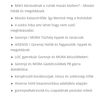
► Miért károsodnak a ruhák mosás közben? – Mosási
hibák és megoldásaik
► Mosási Katasztrófák: Így Mentsd meg a Ruháidat!
► 4 sütési hiba ami lehet hogy nem sütő
meghibásodás:
► Gorenje / MORA Tűzhely tippek és tanácsok:
► HISENSE / Gorenej Hűtők és fagyasztók: tippek és
megoldások:
► LOC gyerekzár Gorenje és MORA készülékeken:
► Gorenje és MORA Gázkészülékek PB gázra
átalakítása:
► Kenyérsütő bordásszíjak: Hossz és szélesség infók
► Hisense hűtő beazonosítása adattábla alapján
► gorenjealkatreszek.hu csapatának youtube videói