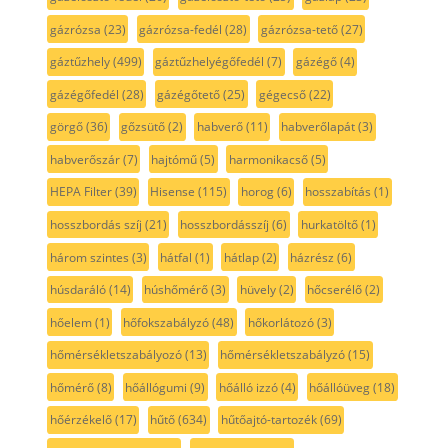
gázrózsa
(23)
gázrózsa-fedél
(28)
gázrózsa-tető
(27)
gáztűzhely
(499)
gáztűzhelyégőfedél
(7)
gázégő
(4)
gázégőfedél
(28)
gázégőtető
(25)
gégecső
(22)
görgő
(36)
gőzsütő
(2)
habverő
(11)
habverőlapát
(3)
habverőszár
(7)
hajtómű
(5)
harmonikacső
(5)
HEPA Filter
(39)
Hisense
(115)
horog
(6)
hosszabítás
(1)
hosszbordás szíj
(21)
hosszbordásszíj
(6)
hurkatöltő
(1)
három szintes
(3)
hátfal
(1)
hátlap
(2)
házrész
(6)
húsdaráló
(14)
húshőmérő
(3)
hüvely
(2)
hőcserélő
(2)
hőelem
(1)
hőfokszabályzó
(48)
hőkorlátozó
(3)
hőmérsékletszabályozó
(13)
hőmérsékletszabályzó
(15)
hőmérő
(8)
hőállógumi
(9)
hőálló izzó
(4)
hőállóüveg
(18)
hőérzékelő
(17)
hűtő
(634)
hűtőajtó-tartozék
(69)