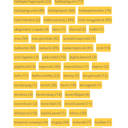
hűtőajtó fogantyúk
(23)
hűtőajtógumi
(77)
hűtőajtógumik
(46)
hűtőajtópolc
(66)
hűtőajtótömítés
(76)
hűtő hőmérő
(2)
hűtőszekrény
(345)
hűtő üvegpolcok
(85)
idegentest csapda
(4)
idom
(1)
illatrúd
(2)
indító
(1)
inox
(56)
inox gombok
(42)
ionizáló kapcsoló
(1)
italkorlát
(38)
italtartó
(85)
italtartópolcok
(81)
izzó
(10)
izzó foglalat
(3)
jobb oldali
(10)
jégkockatartó
(3)
jégkészítő
(3)
kapcsoló
(40)
kapcsolósor
(1)
kapocs
(2)
kefe
(11)
kefésszívófej
(22)
kehely
(3)
kenyérsütő
(12)
kenőanyag
(1)
kerek
(28)
keret
(18)
keringtető
(1)
kerámia
(3)
kerámialap
(14)
keverőlapát
(4)
keverőszár
(2)
keverőtál
(3)
kezelő panel
(11)
kifolyócső
(16)
kijelző panel
(1)
kilincs
(30)
kinyomó szivattyú
(4)
kisgép
(34)
kiskerék
(7)
kisállat
(1)