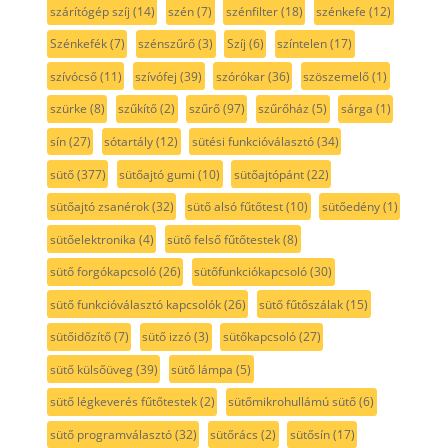
szárítógép szíj
(14)
szén
(7)
szénfilter
(18)
szénkefe
(12)
Szénkefék
(7)
szénszűrő
(3)
Szíj
(6)
színtelen
(17)
szívócső
(11)
szívófej
(39)
szórókar
(36)
szöszemelő
(1)
szürke
(8)
szűkítő
(2)
szűrő
(97)
szűrőház
(5)
sárga
(1)
sín
(27)
sótartály
(12)
sütési funkcióválasztó
(34)
sütő
(377)
sütőajtó gumi
(10)
sütőajtópánt
(22)
sütőajtó zsanérok
(32)
sütő alsó fűtőtest
(10)
sütőedény
(1)
sütőelektronika
(4)
sütő felső fűtőtestek
(8)
sütő forgókapcsoló
(26)
sütőfunkciókapcsoló
(30)
sütő funkcióválasztó kapcsolók
(26)
sütő fűtőszálak
(15)
sütőidőzítő
(7)
sütő izzó
(3)
sütőkapcsoló
(27)
sütő külsőüveg
(39)
sütő lámpa
(5)
sütő légkeverés fűtőtestek
(2)
sütőmikrohullámú sütő
(6)
sütő programválasztó
(32)
sütőrács
(2)
sütősín
(17)