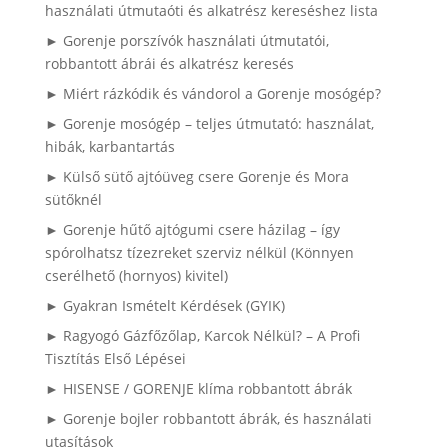
használati útmutaóti és alkatrész kereséshez lista
► Gorenje porszívók használati útmutatói,
robbantott ábrái és alkatrész keresés
► Miért rázkódik és vándorol a Gorenje mosógép?
► Gorenje mosógép – teljes útmutató: használat,
hibák, karbantartás
► Külső sütő ajtóüveg csere Gorenje és Mora
sütőknél
► Gorenje hűtő ajtógumi csere házilag – így
spórolhatsz tízezreket szerviz nélkül (Könnyen
cserélhető (hornyos) kivitel)
► Gyakran Ismételt Kérdések (GYIK)
► Ragyogó Gázfőzőlap, Karcok Nélkül? – A Profi
Tisztítás Első Lépései
► HISENSE / GORENJE klíma robbantott ábrák
► Gorenje bojler robbantott ábrák, és használati
utasítások