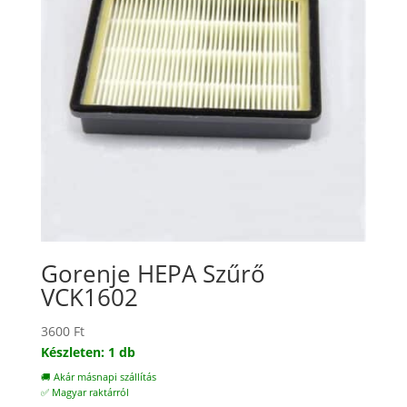
Gorenje HEPA Szűrő
VCK1602
3600
Ft
Készleten: 1 db
🚚 Akár másnapi szállítás
✅ Magyar raktárról