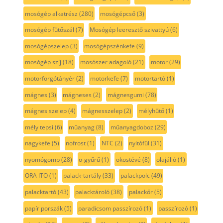
mosógép alkatrész
(280)
mosógépcső
(3)
mosógép fűtőszál
(7)
Mosógép leeresztő szivattyú
(6)
mosógépszelep
(3)
mosógépszénkefe
(9)
mosógép szíj
(18)
mosószer adagoló
(21)
motor
(29)
motorforgótányér
(2)
motorkefe
(7)
motortartó
(1)
mágnes
(3)
mágneses
(2)
mágnesgumi
(78)
mágnes szelep
(4)
mágnesszelep
(2)
mélyhűtő
(1)
mély tepsi
(6)
műanyag
(8)
műanyagdoboz
(29)
nagykefe
(5)
nofrost
(1)
NTC
(2)
nyitófül
(31)
nyomógomb
(28)
o-gyűrű
(1)
okostévé
(8)
olajálló
(1)
ORA ITO
(1)
palack-tartály
(33)
palackpolc
(49)
palacktartó
(43)
palacktároló
(38)
palackőr
(5)
papír porszák
(5)
paradicsom passzírozó
(1)
passzírozó
(1)