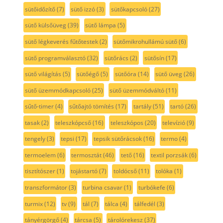
sütőidőzítő
(7)
sütő izzó
(3)
sütőkapcsoló
(27)
sütő külsőüveg
(39)
sütő lámpa
(5)
sütő légkeverés fűtőtestek
(2)
sütőmikrohullámú sütő
(6)
sütő programválasztó
(32)
sütőrács
(2)
sütősín
(17)
sütő világítás
(5)
sütőégő
(5)
sütőóra
(14)
sütő üveg
(26)
sütő üzemmódkapcsoló
(25)
sütő üzemmódváltó
(11)
sűtő-timer
(4)
sűtőajtó tömítés
(17)
tartály
(51)
tartó
(26)
tasak
(2)
teleszkópcső
(16)
teleszkópos
(20)
televízió
(9)
tengely
(3)
tepsi
(17)
tepsik sütőrácsok
(16)
termo
(4)
termoelem
(6)
termosztát
(46)
tető
(16)
textil porzsák
(6)
tisztítószer
(1)
tojástartó
(7)
toldócső
(11)
tolóka
(1)
transzformátor
(3)
turbina csavar
(1)
turbókefe
(6)
turmix
(12)
tv
(9)
tál
(7)
tálca
(4)
tálfedél
(3)
tányérgörgő
(4)
tárcsa
(5)
tárolórekesz
(37)