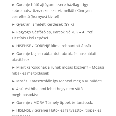
► Gorenje hűtő ajtógumi csere házilag – így
spórolhatsz tízezreket szerviz nélkül (Könnyen
cserélhető (hornyos) kivitel)
► Gyakran Ismételt Kérdések (GYIK)
► Ragyogó Gázfőzőlap, Karcok Nélkül? – A Profi
Tisztítás Első Lépései
► HISENSE / GORENJE klíma robbantott ábrák
► Gorenje bojler robbantott ábrák, és használati
utasítások
► Miért károsodnak a ruhák mosás közben? – Mosási
hibák és megoldásaik
► Mosási Katasztrófák: Így Mentsd meg a Ruháidat!
► 4 sütési hiba ami lehet hogy nem sütő
meghibásodás:
► Gorenje / MORA Tűzhely tippek és tanácsok:
► HISENSE / Gorenej Hűtők és fagyasztók: tippek és