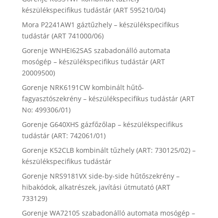
készülékspecifikus tudástár (ART 595210/04)
Mora P2241AW1 gáztűzhely – készülékspecifikus
tudástár (ART 741000/06)
Gorenje WNHEI62SAS szabadonálló automata
mosógép – készülékspecifikus tudástár (ART
20009500)
Gorenje NRK6191CW kombinált hűtő-
fagyasztószekrény – készülékspecifikus tudástár (ART
No: 499306/01)
Gorenje G640XHS gázfőzőlap – készülékspecifikus
tudástár (ART: 742061/01)
Gorenje K52CLB kombinált tűzhely (ART: 730125/02) –
készülékspecifikus tudástár
Gorenje NRS9181VX side-by-side hűtőszekrény –
hibakódok, alkatrészek, javítási útmutató (ART
733129)
Gorenje WA72105 szabadonálló automata mosógép –