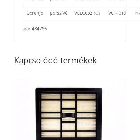
Gorenje
porszívó
VCEC03ZRCY
VCT4019
4
gor 484766
Kapcsolódó termékek