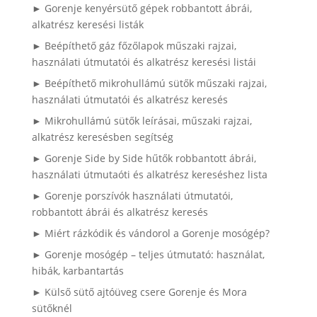
► Gorenje kenyérsütő gépek robbantott ábrái,
alkatrész keresési listák
► Beépíthető gáz főzőlapok műszaki rajzai,
használati útmutatói és alkatrész keresési listái
► Beépíthető mikrohullámú sütők műszaki rajzai,
használati útmutatói és alkatrész keresés
► Mikrohullámú sütők leírásai, műszaki rajzai,
alkatrész keresésben segítség
► Gorenje Side by Side hűtők robbantott ábrái,
használati útmutaóti és alkatrész kereséshez lista
► Gorenje porszívók használati útmutatói,
robbantott ábrái és alkatrész keresés
► Miért rázkódik és vándorol a Gorenje mosógép?
► Gorenje mosógép – teljes útmutató: használat,
hibák, karbantartás
► Külső sütő ajtóüveg csere Gorenje és Mora
sütőknél