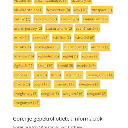
vízszint
(3)
vízszintszabályzó
(1)
víztartály
(5)
vízváltó szelep
(1)
WaveActive
(8)
wok
(10)
xtraspace
(1)
zacskó
(2)
zavarszűrő
(2)
zsanér
(76)
zsanéralátét
(2)
zsanérpersely
(2)
zsanértakaró
(2)
zsanértartó
(2)
zsinór
(1)
zsomp
(2)
zsírfilter
(2)
zsírszűrő
(6)
zsírálló
(1)
zöldségfiók
(50)
állítható láb
(7)
áramlás
(1)
átlátszó
(16)
égőfedél
(35)
égőfej
(1)
égőház
(9)
égőtető
(27)
ékszíj
(36)
élvédő
(5)
érzékelő
(3)
óraház
(2)
úszó
(3)
üst
(5)
üstgumi
(2)
üstszáj gumi
(14)
ütköző
(2)
üveg
(123)
üvegajtó
(17)
üvegbúra
(2)
üvegkehely
(3)
üveglap
(3)
üvegtartó
(6)
üvegtető
(2)
üvegtányér
(13)
Gorenje gépekről ötletek információk:
Gorenje K6351WF kombinált tűzhely –