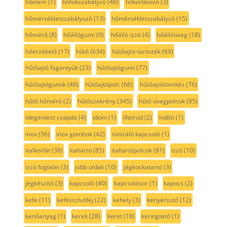
hőelem
(1)
hőfokszabályzó
(48)
hőkorlátozó
(3)
hőmérsékletszabályozó
(13)
hőmérsékletszabályzó
(15)
hőmérő
(8)
hőállógumi
(9)
hőálló izzó
(4)
hőállóüveg
(18)
hőérzékelő
(17)
hűtő
(634)
hűtőajtó-tartozék
(69)
hűtőajtó fogantyúk
(23)
hűtőajtógumi
(77)
hűtőajtógumik
(46)
hűtőajtópolc
(66)
hűtőajtótömítés
(76)
hűtő hőmérő
(2)
hűtőszekrény
(345)
hűtő üvegpolcok
(85)
idegentest csapda
(4)
idom
(1)
illatrúd
(2)
indító
(1)
inox
(56)
inox gombok
(42)
ionizáló kapcsoló
(1)
italkorlát
(38)
italtartó
(85)
italtartópolcok
(81)
izzó
(10)
izzó foglalat
(3)
jobb oldali
(10)
jégkockatartó
(3)
jégkészítő
(3)
kapcsoló
(40)
kapcsolósor
(1)
kapocs
(2)
kefe
(11)
kefésszívófej
(22)
kehely
(3)
kenyérsütő
(12)
kenőanyag
(1)
kerek
(28)
keret
(18)
keringtető
(1)