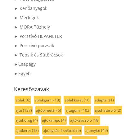
► Kenőanyagok
► Mérlegek
► MORA Tűzhely
► Porszívó HEPAFILTER
► Porszívó porzsák
► Tepsik és Sütőrácsok
►Csapágy
►Egyéb
Keresőszavak
ablak
(6)
ablakgumi
(18)
ablakkeret
(16)
adapter
(1)
ajtó
(137)
ajtóbimetál
(6)
ajtógumi
(102)
ajtóhatároló
(2)
ajtóhorog
(4)
ajtókampó
(4)
ajtókapcsoló
(18)
ajtókeret
(18)
ajtónyitás érzékelő
(6)
ajtónyitó
(49)