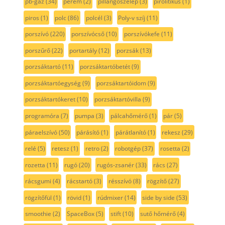
pb-gáz
(34)
perem
(2)
pillangószelep
(3)
pirolitikus
(1)
piros
(1)
polc
(86)
polcél
(3)
Poly-v szíj
(11)
porszívó
(220)
porszívócső
(10)
porszívókefe
(11)
porszűrő
(22)
portartály
(12)
porzsák
(13)
porzsáktartó
(11)
porzsáktartóbetét
(9)
porzsáktartóegység
(9)
porzsáktartóidom
(9)
porzsáktartókeret
(10)
porzsáktartóvilla
(9)
programóra
(7)
pumpa
(3)
pálcahőmérő
(1)
pár
(5)
páraelszívó
(50)
párásító
(1)
párátlanító
(1)
rekesz
(29)
relé
(5)
retesz
(1)
retro
(2)
robotgép
(37)
rosetta
(2)
rozetta
(11)
rugó
(20)
rugós-zsanér
(33)
rács
(27)
rácsgumi
(4)
rácstartó
(3)
résszívó
(8)
rögzítő
(27)
rögzítőfül
(1)
rövid
(1)
rúdmixer
(14)
side by side
(53)
smoothie
(2)
SpaceBox
(5)
stift
(10)
sutő hőmérő
(4)