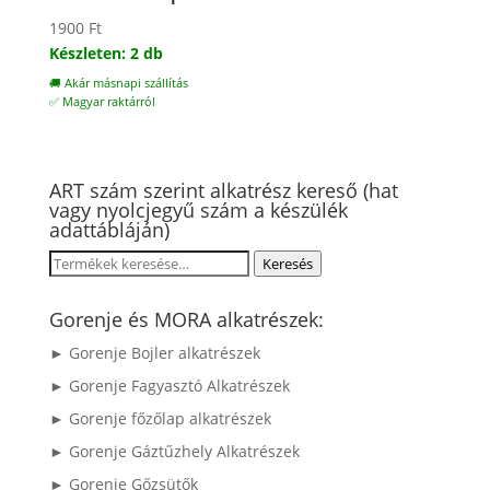
1900
Ft
Készleten: 2 db
🚚 Akár másnapi szállítás
✅ Magyar raktárról
ART szám szerint alkatrész kereső (hat
vagy nyolcjegyű szám a készülék
adattábláján)
Keresés
Keresés
a
következőre:
Gorenje és MORA alkatrészek:
► Gorenje Bojler alkatrészek
► Gorenje Fagyasztó Alkatrészek
► Gorenje főzőlap alkatrészek
► Gorenje Gáztűzhely Alkatrészek
► Gorenje Gőzsütők