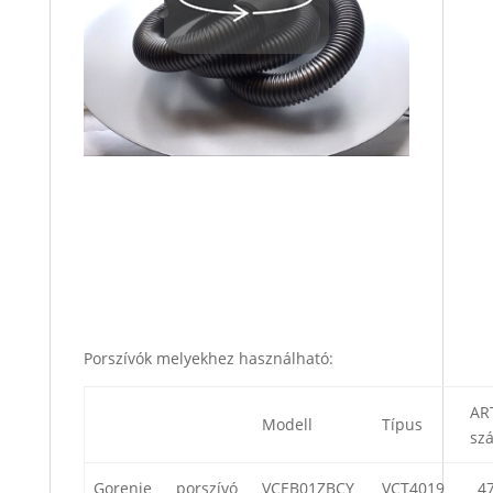
Porszívók melyekhez használható:
AR
Modell
Típus
sz
Gorenje
porszívó
VCEB01ZBCY
VCT4019
4