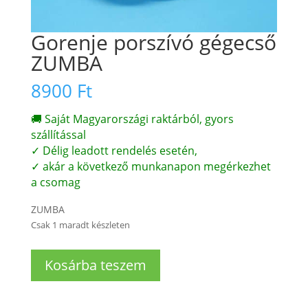
Gorenje porszívó gégecső
ZUMBA
8900
Ft
🚚 Saját Magyarországi raktárból, gyors
szállítással
✓ Délig leadott rendelés esetén,
✓ akár a következő munkanapon megérkezhet
a csomag
ZUMBA
Csak 1 maradt készleten
Gorenje
Kosárba teszem
porszívó
gégecső
ZUMBA