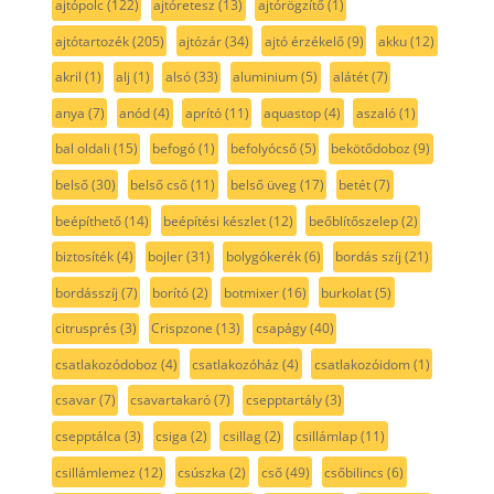
ajtópolc
(122)
ajtóretesz
(13)
ajtórögzítő
(1)
ajtótartozék
(205)
ajtózár
(34)
ajtó érzékelő
(9)
akku
(12)
akril
(1)
alj
(1)
alsó
(33)
aluminium
(5)
alátét
(7)
anya
(7)
anód
(4)
aprító
(11)
aquastop
(4)
aszaló
(1)
bal oldali
(15)
befogó
(1)
befolyócső
(5)
bekötődoboz
(9)
belső
(30)
belső cső
(11)
belső üveg
(17)
betét
(7)
beépíthető
(14)
beépítési készlet
(12)
beőblítőszelep
(2)
biztosíték
(4)
bojler
(31)
bolygókerék
(6)
bordás szíj
(21)
bordásszíj
(7)
borító
(2)
botmixer
(16)
burkolat
(5)
citrusprés
(3)
Crispzone
(13)
csapágy
(40)
csatlakozódoboz
(4)
csatlakozóház
(4)
csatlakozóidom
(1)
csavar
(7)
csavartakaró
(7)
csepptartály
(3)
csepptálca
(3)
csiga
(2)
csillag
(2)
csillámlap
(11)
csillámlemez
(12)
csúszka
(2)
cső
(49)
csőbilincs
(6)