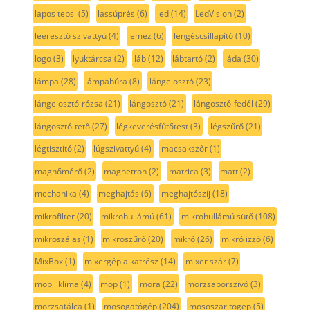
lapos tepsi
(5)
lassúprés
(6)
led
(14)
LedVision
(2)
leeresztő szivattyú
(4)
lemez
(6)
lengéscsillapító
(10)
logo
(3)
lyuktárcsa
(2)
láb
(12)
lábtartó
(2)
láda
(30)
lámpa
(28)
lámpabúra
(8)
lángelosztó
(23)
lángelosztó-rózsa
(21)
lángosztó
(21)
lángosztó-fedél
(29)
lángosztó-tető
(27)
légkeverésfűtőtest
(3)
légszűrő
(21)
légtisztító
(2)
lúgszivattyú
(4)
macsakszőr
(1)
maghőmérő
(2)
magnetron
(2)
matrica
(3)
matt
(2)
mechanika
(4)
meghajtás
(6)
meghajtószíj
(18)
mikrofilter
(20)
mikrohullámú
(61)
mikrohullámú sütő
(108)
mikroszálas
(1)
mikroszűrő
(20)
mikró
(26)
mikró izzó
(6)
MixBox
(1)
mixergép alkatrész
(14)
mixer szár
(7)
mobil klíma
(4)
mop
(1)
mora
(22)
morzsaporszívó
(3)
morzsatálca
(1)
mosogatógép
(204)
mososzaritogep
(5)