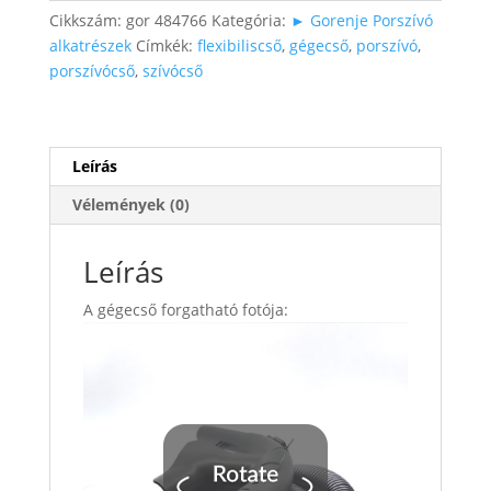
mennyiség
Cikkszám:
gor 484766
Kategória:
► Gorenje Porszívó
alkatrészek
Címkék:
flexibiliscső
,
gégecső
,
porszívó
,
porszívócső
,
szívócső
Leírás
Vélemények (0)
Leírás
A gégecső forgatható fotója: