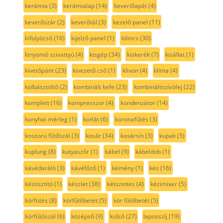
kerámia
(3)
kerámialap
(14)
keverőlapát
(4)
keverőszár
(2)
keverőtál
(3)
kezelő panel
(11)
kifolyócső
(16)
kijelző panel
(1)
kilincs
(30)
kinyomó szivattyú
(4)
kisgép
(34)
kiskerék
(7)
kisállat
(1)
kivetőpánt
(23)
kivezető cső
(1)
klixon
(4)
klíma
(4)
kolbásztöltő
(2)
kombinált kefe
(23)
kombináltszívófej
(22)
komplett
(16)
kompresszor
(4)
kondenzátor
(14)
konyhai mérleg
(1)
korlát
(6)
koronafűtés
(3)
koszorú fűtőszál
(3)
kosár
(34)
kosársín
(3)
kupak
(5)
kuplung
(8)
kutyaszőr
(1)
kábel
(9)
kábeldob
(1)
kávédaráló
(3)
kávéfőző
(1)
kémény
(1)
kés
(16)
késtisztító
(1)
készlet
(38)
kétszintes
(4)
kézimixer
(5)
körfütés
(8)
körfűtőbetét
(5)
kör fűtőbetét
(5)
körfűtőszál
(6)
középső
(9)
külső
(27)
laposszíj
(19)