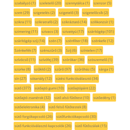
szabályzó
(1)
szeletelő
(20)
szennytálca
(1)
szenzor
(5)
szett
(29)
szigetelés
(2)
szigetelő
(3)
szigetelőcsík
(2)
szikra
(11)
szikratrafó
(2)
szikráztató
(14)
szilikonzsír
(1)
szimering
(11)
szivacs
(3)
szivattyú
(17)
szárítógép
(101)
szárítógép szíj
(14)
szén
(7)
szénfilter
(18)
szénkefe
(12)
Szénkefék
(7)
szénszűrő
(3)
Szíj
(6)
színtelen
(17)
szívócső
(11)
szívófej
(39)
szórókar
(36)
szöszemelő
(1)
szürke
(8)
szűkítő
(2)
szűrő
(97)
szűrőház
(5)
sárga
(1)
sín
(27)
sótartály
(12)
sütési funkcióválasztó
(34)
sütő
(377)
sütőajtó gumi
(10)
sütőajtópánt
(22)
sütőajtó zsanérok
(32)
sütő alsó fűtőtest
(10)
sütőedény
(1)
sütőelektronika
(4)
sütő felső fűtőtestek
(8)
sütő forgókapcsoló
(26)
sütőfunkciókapcsoló
(30)
sütő funkcióválasztó kapcsolók
(26)
sütő fűtőszálak
(15)