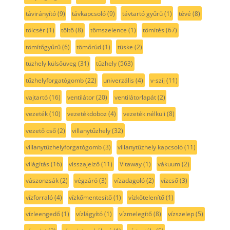
távirányító
(9)
távkapcsoló
(9)
távtartó gyűrű
(1)
tévé
(8)
tölcsér
(1)
töltő
(8)
tömszelence
(1)
tömítés
(67)
tömítőgyűrű
(6)
tömőrúd
(1)
tüske
(2)
tüzhely külsőüveg
(31)
tűzhely
(563)
tűzhelyforgatógomb
(22)
univerzális
(4)
v-szíj
(11)
vajtartó
(16)
ventilátor
(20)
ventilátorlapát
(2)
vezeték
(10)
vezetékdoboz
(4)
vezeték nélküli
(8)
vezető cső
(2)
villanytűzhely
(32)
villanytűzhelyforgatógomb
(3)
villanytűzhely kapcsoló
(11)
világítás
(16)
visszajelző
(11)
Vitaway
(1)
vákuum
(2)
vászonzsák
(2)
végzáró
(3)
vízadagoló
(2)
vízcső
(3)
vízforraló
(4)
vízkőmentesítő
(1)
vízkőtelenítő
(1)
vízleengedő
(1)
vízlágyító
(1)
vízmelegítő
(8)
vízszelep
(5)