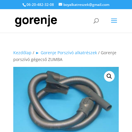
06-20-482-32-08
boyalkatreszek@gmail.com
Kezdőlap
/
► Gorenje Porszívó alkatrészek
/ Gorenje
porszívó gégecső ZUMBA