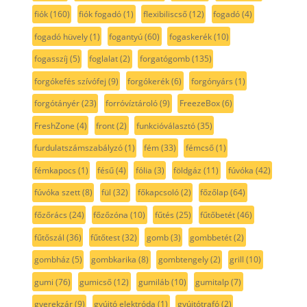
fiók
(160)
fiók fogadó
(1)
flexibiliscső
(12)
fogadó
(4)
fogadó hüvely
(1)
fogantyú
(60)
fogaskerék
(10)
fogasszíj
(5)
foglalat
(2)
forgatógomb
(135)
forgókefés szívófej
(9)
forgókerék
(6)
forgónyárs
(1)
forgótányér
(23)
forróvíztároló
(9)
FreezeBox
(6)
FreshZone
(4)
front
(2)
funkcióválasztó
(35)
furdulatszámszabályzó
(1)
fém
(33)
fémcső
(1)
fémkapocs
(1)
fésű
(4)
fólia
(3)
földgáz
(11)
fúvóka
(42)
fúvóka szett
(8)
fül
(32)
főkapcsoló
(2)
főzőlap
(64)
főzőrács
(24)
főzőzóna
(10)
fűtés
(25)
fűtőbetét
(46)
fűtőszál
(36)
fűtőtest
(32)
gomb
(3)
gombbetét
(2)
gombház
(5)
gombkarika
(8)
gombtengely
(2)
grill
(10)
gumi
(76)
gumicső
(12)
gumiláb
(10)
gumitalp
(7)
gyerekzár
(9)
gyújtó elektróda
(1)
gyújtótrafó
(2)