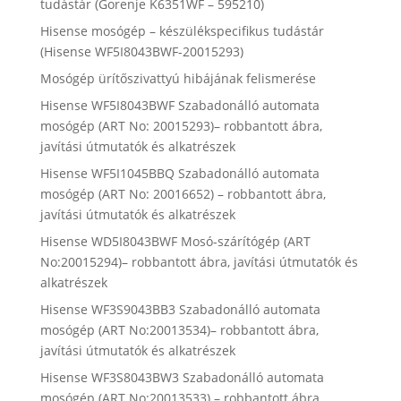
tudástár (Gorenje K6351WF – 595210)
Hisense mosógép – készülékspecifikus tudástár
(Hisense WF5I8043BWF-20015293)
Mosógép ürítőszivattyú hibájának felismerése
Hisense WF5I8043BWF Szabadonálló automata
mosógép (ART No: 20015293)– robbantott ábra,
javítási útmutatók és alkatrészek
Hisense WF5I1045BBQ Szabadonálló automata
mosógép (ART No: 20016652) – robbantott ábra,
javítási útmutatók és alkatrészek
Hisense WD5I8043BWF Mosó-szárítógép (ART
No:20015294)– robbantott ábra, javítási útmutatók és
alkatrészek
Hisense WF3S9043BB3 Szabadonálló automata
mosógép (ART No:20013534)– robbantott ábra,
javítási útmutatók és alkatrészek
Hisense WF3S8043BW3 Szabadonálló automata
mosógép (ART No:20013533) – robbantott ábra,