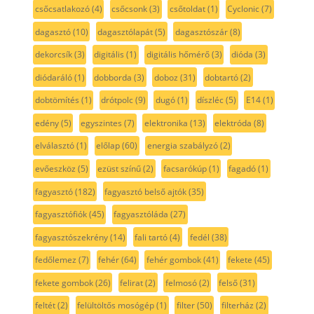
csőcsatlakozó
(4)
csőcsonk
(3)
csőtoldat
(1)
Cyclonic
(7)
dagasztó
(10)
dagasztólapát
(5)
dagasztószár
(8)
dekorcsík
(3)
digitális
(1)
digitális hőmérő
(3)
dióda
(3)
diódaráló
(1)
dobborda
(3)
doboz
(31)
dobtartó
(2)
dobtömítés
(1)
drótpolc
(9)
dugó
(1)
díszléc
(5)
E14
(1)
edény
(5)
egyszintes
(7)
elektronika
(13)
elektróda
(8)
elválasztó
(1)
előlap
(60)
energia szabályzó
(2)
evőeszköz
(5)
ezüst színű
(2)
facsarókúp
(1)
fagadó
(1)
fagyasztó
(182)
fagyasztó belső ajtók
(35)
fagyasztófiók
(45)
fagyasztóláda
(27)
fagyasztószekrény
(14)
fali tartó
(4)
fedél
(38)
fedőlemez
(7)
fehér
(64)
fehér gombok
(41)
fekete
(45)
fekete gombok
(26)
felirat
(2)
felmosó
(2)
felső
(31)
feltét
(2)
felültöltős mosógép
(1)
filter
(50)
filterház
(2)