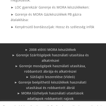
megoldások:
► LOC gyerekzár Gorenje és MORA készülékeken:
► Gorenje és MORA Gázkészülékek PB gázra
átalakítása:
► Kenyérsütő bordásszíjak: Hossz és szélesség infók
► 2008 előtti MORA készülékek
► Gorenje Szárítógépek használati utasítása és
alkatrészei
► Gorenje mosógépek használati utasítása,
robbantott ábrája és alkatrészei
► Sütőajtó leszerelése (Videó)
► Gorenje beépíthető készülékek használati
utasításai és robbantott ábrái
► MORA tűzhelyek használati utasítások
adatlapok robbantott rajzok
► Gorenje Bojler Vízkő problémák és