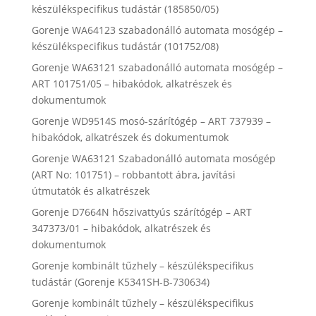
készülékspecifikus tudástár (185850/05)
Gorenje WA64123 szabadonálló automata mosógép –
készülékspecifikus tudástár (101752/08)
Gorenje WA63121 szabadonálló automata mosógép –
ART 101751/05 – hibakódok, alkatrészek és
dokumentumok
Gorenje WD9514S mosó-szárítógép – ART 737939 –
hibakódok, alkatrészek és dokumentumok
Gorenje WA63121 Szabadonálló automata mosógép
(ART No: 101751) – robbantott ábra, javítási
útmutatók és alkatrészek
Gorenje D7664N hőszivattyús szárítógép – ART
347373/01 – hibakódok, alkatrészek és
dokumentumok
Gorenje kombinált tűzhely – készülékspecifikus
tudástár (Gorenje K5341SH-B-730634)
Gorenje kombinált tűzhely – készülékspecifikus