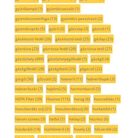
gyúrókampó
(1)
gyümölcsaszaló
(1)
gyümölcscentrifuga
(13)
gyümölcs passzírozó
(2)
gyümölcsprés
(5)
gyűrű
(2)
gázcsap
(3)
gázcső
(1)
gázelosztó-fedél
(26)
gázelosztó-tető
(25)
gázlap
(23)
gázrózsa
(23)
gázrózsa-fedél
(28)
gázrózsa-tető
(27)
gáztűzhely
(499)
gáztűzhelyégőfedél
(7)
gázégő
(4)
gázégőfedél
(28)
gázégőtető
(25)
gégecső
(22)
görgő
(36)
gőzsütő
(2)
habverő
(11)
habverőlapát
(3)
habverőszár
(7)
hajtómű
(5)
harmonikacső
(5)
HEPA Filter
(39)
Hisense
(115)
horog
(6)
hosszabítás
(1)
hosszbordás szíj
(21)
hosszbordásszíj
(6)
hurkatöltő
(1)
három szintes
(3)
hátfal
(1)
hátlap
(2)
házrész
(6)
húsdaráló
(14)
húshőmérő
(3)
hüvely
(2)
hőcserélő
(2)