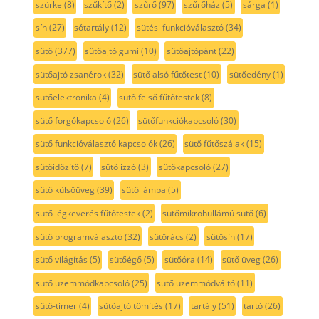
szürke
(8)
szűkítő
(2)
szűrő
(97)
szűrőház
(5)
sárga
(1)
sín
(27)
sótartály
(12)
sütési funkcióválasztó
(34)
sütő
(377)
sütőajtó gumi
(10)
sütőajtópánt
(22)
sütőajtó zsanérok
(32)
sütő alsó fűtőtest
(10)
sütőedény
(1)
sütőelektronika
(4)
sütő felső fűtőtestek
(8)
sütő forgókapcsoló
(26)
sütőfunkciókapcsoló
(30)
sütő funkcióválasztó kapcsolók
(26)
sütő fűtőszálak
(15)
sütőidőzítő
(7)
sütő izzó
(3)
sütőkapcsoló
(27)
sütő külsőüveg
(39)
sütő lámpa
(5)
sütő légkeverés fűtőtestek
(2)
sütőmikrohullámú sütő
(6)
sütő programválasztó
(32)
sütőrács
(2)
sütősín
(17)
sütő világítás
(5)
sütőégő
(5)
sütőóra
(14)
sütő üveg
(26)
sütő üzemmódkapcsoló
(25)
sütő üzemmódváltó
(11)
sűtő-timer
(4)
sűtőajtó tömítés
(17)
tartály
(51)
tartó
(26)