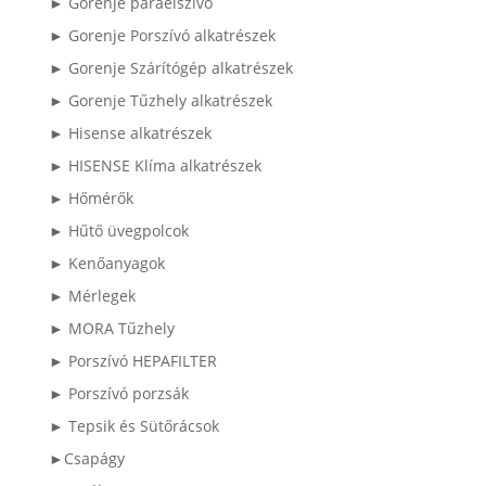
► Gorenje páraelszívó
► Gorenje Porszívó alkatrészek
► Gorenje Szárítógép alkatrészek
► Gorenje Tűzhely alkatrészek
► Hisense alkatrészek
► HISENSE Klíma alkatrészek
► Hőmérők
► Hűtő üvegpolcok
► Kenőanyagok
► Mérlegek
► MORA Tűzhely
► Porszívó HEPAFILTER
► Porszívó porzsák
► Tepsik és Sütőrácsok
►Csapágy