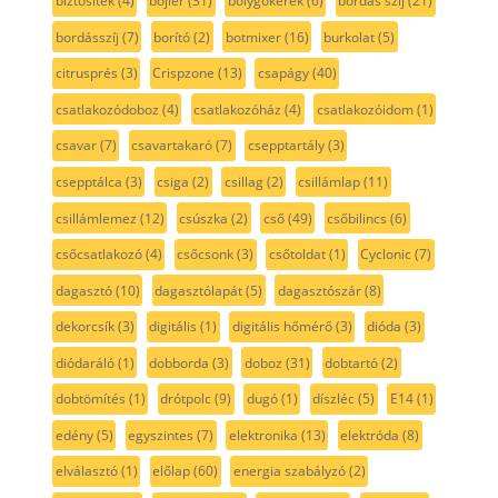
biztosíték
(4)
bojler
(31)
bolygókerék
(6)
bordás szíj
(21)
bordásszíj
(7)
borító
(2)
botmixer
(16)
burkolat
(5)
citrusprés
(3)
Crispzone
(13)
csapágy
(40)
csatlakozódoboz
(4)
csatlakozóház
(4)
csatlakozóidom
(1)
csavar
(7)
csavartakaró
(7)
csepptartály
(3)
csepptálca
(3)
csiga
(2)
csillag
(2)
csillámlap
(11)
csillámlemez
(12)
csúszka
(2)
cső
(49)
csőbilincs
(6)
csőcsatlakozó
(4)
csőcsonk
(3)
csőtoldat
(1)
Cyclonic
(7)
dagasztó
(10)
dagasztólapát
(5)
dagasztószár
(8)
dekorcsík
(3)
digitális
(1)
digitális hőmérő
(3)
dióda
(3)
diódaráló
(1)
dobborda
(3)
doboz
(31)
dobtartó
(2)
dobtömítés
(1)
drótpolc
(9)
dugó
(1)
díszléc
(5)
E14
(1)
edény
(5)
egyszintes
(7)
elektronika
(13)
elektróda
(8)
elválasztó
(1)
előlap
(60)
energia szabályzó
(2)