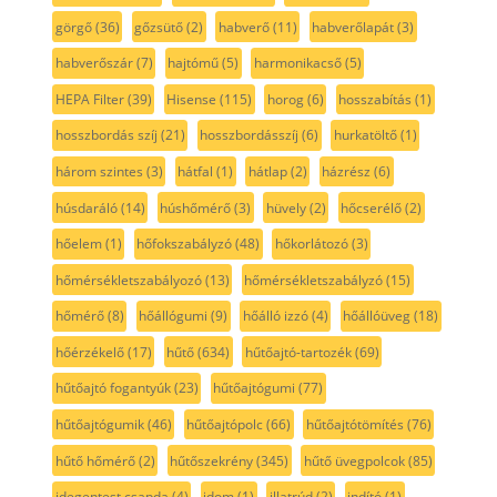
görgő
(36)
gőzsütő
(2)
habverő
(11)
habverőlapát
(3)
habverőszár
(7)
hajtómű
(5)
harmonikacső
(5)
HEPA Filter
(39)
Hisense
(115)
horog
(6)
hosszabítás
(1)
hosszbordás szíj
(21)
hosszbordásszíj
(6)
hurkatöltő
(1)
három szintes
(3)
hátfal
(1)
hátlap
(2)
házrész
(6)
húsdaráló
(14)
húshőmérő
(3)
hüvely
(2)
hőcserélő
(2)
hőelem
(1)
hőfokszabályzó
(48)
hőkorlátozó
(3)
hőmérsékletszabályozó
(13)
hőmérsékletszabályzó
(15)
hőmérő
(8)
hőállógumi
(9)
hőálló izzó
(4)
hőállóüveg
(18)
hőérzékelő
(17)
hűtő
(634)
hűtőajtó-tartozék
(69)
hűtőajtó fogantyúk
(23)
hűtőajtógumi
(77)
hűtőajtógumik
(46)
hűtőajtópolc
(66)
hűtőajtótömítés
(76)
hűtő hőmérő
(2)
hűtőszekrény
(345)
hűtő üvegpolcok
(85)
idegentest csapda
(4)
idom
(1)
illatrúd
(2)
indító
(1)