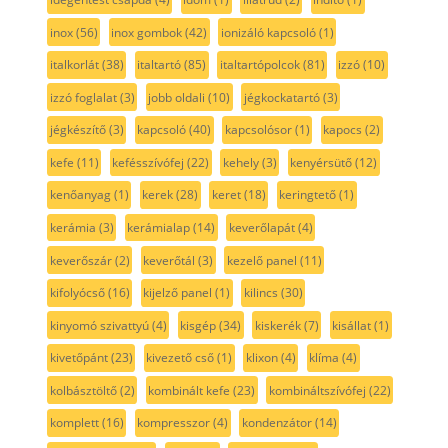
inox
(56)
inox gombok
(42)
ionizáló kapcsoló
(1)
italkorlát
(38)
italtartó
(85)
italtartópolcok
(81)
izzó
(10)
izzó foglalat
(3)
jobb oldali
(10)
jégkockatartó
(3)
jégkészítő
(3)
kapcsoló
(40)
kapcsolósor
(1)
kapocs
(2)
kefe
(11)
kefésszívófej
(22)
kehely
(3)
kenyérsütő
(12)
kenőanyag
(1)
kerek
(28)
keret
(18)
keringtető
(1)
kerámia
(3)
kerámialap
(14)
keverőlapát
(4)
keverőszár
(2)
keverőtál
(3)
kezelő panel
(11)
kifolyócső
(16)
kijelző panel
(1)
kilincs
(30)
kinyomó szivattyú
(4)
kisgép
(34)
kiskerék
(7)
kisállat
(1)
kivetőpánt
(23)
kivezető cső
(1)
klixon
(4)
klíma
(4)
kolbásztöltő
(2)
kombinált kefe
(23)
kombináltszívófej
(22)
komplett
(16)
kompresszor
(4)
kondenzátor
(14)