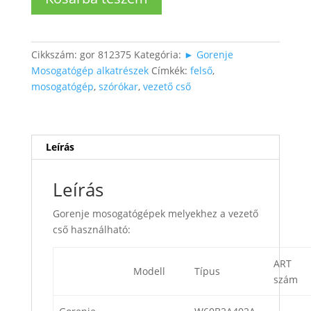
felső
szórókarhoz
vezető
cső
Cikkszám:
gor 812375
Kategória:
► Gorenje
mennyiség
Mosogatógép alkatrészek
Címkék:
felső
,
mosogatógép
,
szórókar
,
vezető cső
Leírás
Leírás
Gorenje mosogatógépek melyekhez a vezető
cső használható:
ART
Modell
Típus
szám