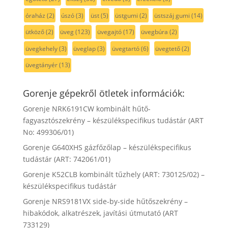
óraház
(2)
úszó
(3)
üst
(5)
üstgumi
(2)
üstszáj gumi
(14)
ütköző
(2)
üveg
(123)
üvegajtó
(17)
üvegbúra
(2)
üvegkehely
(3)
üveglap
(3)
üvegtartó
(6)
üvegtető
(2)
üvegtányér
(13)
Gorenje gépekről ötletek információk:
Gorenje NRK6191CW kombinált hűtő-
fagyasztószekrény – készülékspecifikus tudástár (ART
No: 499306/01)
Gorenje G640XHS gázfőzőlap – készülékspecifikus
tudástár (ART: 742061/01)
Gorenje K52CLB kombinált tűzhely (ART: 730125/02) –
készülékspecifikus tudástár
Gorenje NRS9181VX side-by-side hűtőszekrény –
hibakódok, alkatrészek, javítási útmutató (ART
733129)