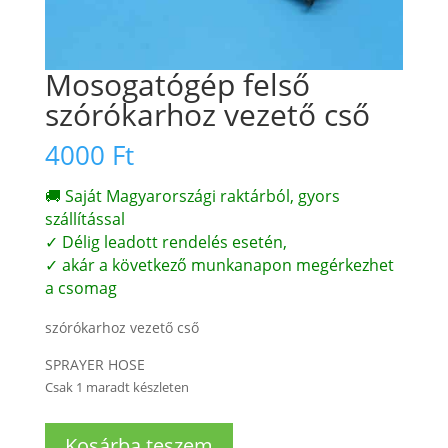
Mosogatógép felső
szórókarhoz vezető cső
4000
Ft
🚚 Saját Magyarországi raktárból, gyors
szállítással
✓ Délig leadott rendelés esetén,
✓ akár a következő munkanapon megérkezhet
a csomag
szórókarhoz vezető cső
SPRAYER HOSE
Csak 1 maradt készleten
Mosogatógép
Kosárba teszem