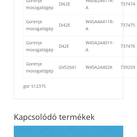
Gorenje
W60B2A411R-
DI62E
737474
mosogatógép
A
Gorenje
W45A4A411R-
DI42E
737475
mosogatógép
A
Gorenje
W45A2A401Y-
D42E
737476
mosogatógép
A
Gorenje
GV52041
W45A2A402K
739259
mosogatógép
gor 512375
Kapcsolódó termékek