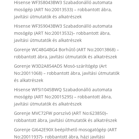
Hisense WF3S8043BW3 Szabadonálló automata
mosógép (ART No:20013533) – robbantott ábra,
javítási útmutatók és alkatrészek
Hisense WF3S9043BW3 Szabadonálló automata
mosógép (ART No:20013532)– robbantott ábra,
javítási útmutatók és alkatrészek
Gorenje WC48G4BG4 Borhűtő (ART No:20013868) –
robbantott ábra, javítási útmutatók és alkatrészek
Gorenje W3D2A854ADS Mosó-szárítógép (Art
No:20011068) – robbantott ábra, javítási útmutatók
és alkatrészek
Hisense WF5I1045BWQ Szabadonálló automata
mosógép (ART No:20015295) – robbantott ábra,
javítási útmutatók és alkatrészek
Gorenje MVC72FW porszívó (ART No:623850)–
robbantott ábra, javítási útmutatók és alkatrészek
Gorenje GI642E90X beépíthető mosogatógép (ART
No:20011937)- robbantott ábra, házi javítási