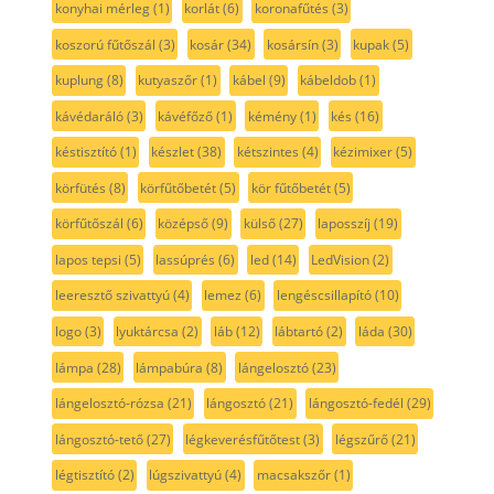
konyhai mérleg
(1)
korlát
(6)
koronafűtés
(3)
koszorú fűtőszál
(3)
kosár
(34)
kosársín
(3)
kupak
(5)
kuplung
(8)
kutyaszőr
(1)
kábel
(9)
kábeldob
(1)
kávédaráló
(3)
kávéfőző
(1)
kémény
(1)
kés
(16)
késtisztító
(1)
készlet
(38)
kétszintes
(4)
kézimixer
(5)
körfütés
(8)
körfűtőbetét
(5)
kör fűtőbetét
(5)
körfűtőszál
(6)
középső
(9)
külső
(27)
laposszíj
(19)
lapos tepsi
(5)
lassúprés
(6)
led
(14)
LedVision
(2)
leeresztő szivattyú
(4)
lemez
(6)
lengéscsillapító
(10)
logo
(3)
lyuktárcsa
(2)
láb
(12)
lábtartó
(2)
láda
(30)
lámpa
(28)
lámpabúra
(8)
lángelosztó
(23)
lángelosztó-rózsa
(21)
lángosztó
(21)
lángosztó-fedél
(29)
lángosztó-tető
(27)
légkeverésfűtőtest
(3)
légszűrő
(21)
légtisztító
(2)
lúgszivattyú
(4)
macsakszőr
(1)