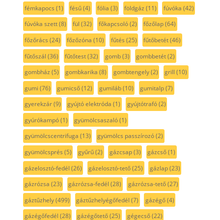
fémkapocs
(1)
fésű
(4)
fólia
(3)
földgáz
(11)
fúvóka
(42)
fúvóka szett
(8)
fül
(32)
főkapcsoló
(2)
főzőlap
(64)
főzőrács
(24)
főzőzóna
(10)
fűtés
(25)
fűtőbetét
(46)
fűtőszál
(36)
fűtőtest
(32)
gomb
(3)
gombbetét
(2)
gombház
(5)
gombkarika
(8)
gombtengely
(2)
grill
(10)
gumi
(76)
gumicső
(12)
gumiláb
(10)
gumitalp
(7)
gyerekzár
(9)
gyújtó elektróda
(1)
gyújtótrafó
(2)
gyúrókampó
(1)
gyümölcsaszaló
(1)
gyümölcscentrifuga
(13)
gyümölcs passzírozó
(2)
gyümölcsprés
(5)
gyűrű
(2)
gázcsap
(3)
gázcső
(1)
gázelosztó-fedél
(26)
gázelosztó-tető
(25)
gázlap
(23)
gázrózsa
(23)
gázrózsa-fedél
(28)
gázrózsa-tető
(27)
gáztűzhely
(499)
gáztűzhelyégőfedél
(7)
gázégő
(4)
gázégőfedél
(28)
gázégőtető
(25)
gégecső
(22)