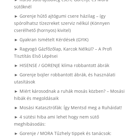
sütőknél
► Gorenje hűtő ajtógumi csere házilag – így
spórolhatsz tízezreket szerviz nélkül (Könnyen
cserélhető (hornyos) kivitel)
► Gyakran Ismételt Kérdések (GYIK)
► Ragyogó Gázfőzőlap, Karcok Nélkül? – A Profi
Tisztítás Első Lépései
► HISENSE / GORENJE klíma robbantott ábrák
► Gorenje bojler robbantott ábrák, és használati
utasítások
► Miért károsodnak a ruhák mosás közben? – Mosási
hibák és megoldásaik
► Mosási Katasztrófák: Így Mentsd meg a Ruháidat!
► 4 sütési hiba ami lehet hogy nem sütő
meghibásodás:
► Gorenje / MORA Tűzhely tippek és tanácsok: