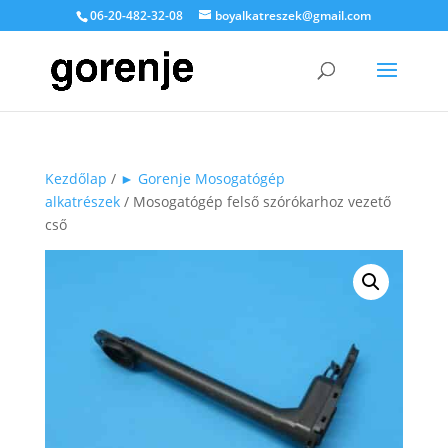
06-20-482-32-08
boyalkatreszek@gmail.com
Kezdőlap
/
► Gorenje Mosogatógép
alkatrészek
/ Mosogatógép felső szórókarhoz vezető
cső