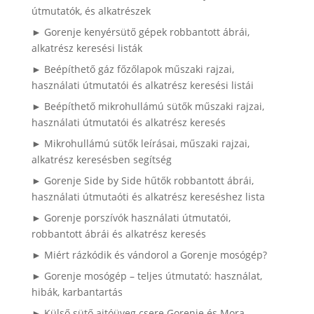
útmutatók, és alkatrészek
► Gorenje kenyérsütő gépek robbantott ábrái,
alkatrész keresési listák
► Beépíthető gáz főzőlapok műszaki rajzai,
használati útmutatói és alkatrész keresési listái
► Beépíthető mikrohullámú sütők műszaki rajzai,
használati útmutatói és alkatrész keresés
► Mikrohullámú sütők leírásai, műszaki rajzai,
alkatrész keresésben segítség
► Gorenje Side by Side hűtők robbantott ábrái,
használati útmutaóti és alkatrész kereséshez lista
► Gorenje porszívók használati útmutatói,
robbantott ábrái és alkatrész keresés
► Miért rázkódik és vándorol a Gorenje mosógép?
► Gorenje mosógép – teljes útmutató: használat,
hibák, karbantartás
► Külső sütő ajtóüveg csere Gorenje és Mora