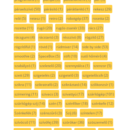
páraelszívó
(50)
párásító
(1)
párátlanító
(1)
rekesz
(29)
relé
(5)
retesz
(1)
retro
(2)
robotgép
(37)
rosetta
(2)
rozetta
(11)
rugó
(20)
rugós-zsanér
(33)
rács
(27)
rácsgumi
(4)
rácstartó
(3)
résszívó
(8)
rögzítő
(27)
rögzítőfül
(1)
rövid
(1)
rúdmixer
(14)
side by side
(53)
smoothie
(2)
SpaceBox
(5)
stift
(10)
sutő hőmérő
(4)
szabályzó
(1)
szeletelő
(20)
szennytálca
(1)
szenzor
(5)
szett
(29)
szigetelés
(2)
szigetelő
(3)
szigetelőcsík
(2)
szikra
(11)
szikratrafó
(2)
szikráztató
(14)
szilikonzsír
(1)
szimering
(11)
szivacs
(3)
szivattyú
(17)
szárítógép
(101)
szárítógép szíj
(14)
szén
(7)
szénfilter
(18)
szénkefe
(12)
Szénkefék
(7)
szénszűrő
(3)
Szíj
(6)
színtelen
(17)
szívócső
(11)
szívófej
(39)
szórókar
(36)
szöszemelő
(1)