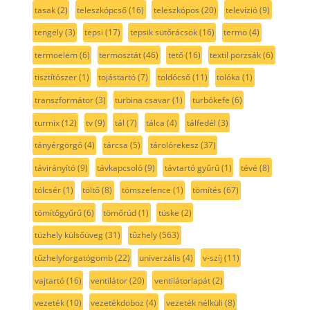
tasak
(2)
teleszkópcső
(16)
teleszkópos
(20)
televízió
(9)
tengely
(3)
tepsi
(17)
tepsik sütőrácsok
(16)
termo
(4)
termoelem
(6)
termosztát
(46)
tető
(16)
textil porzsák
(6)
tisztítószer
(1)
tojástartó
(7)
toldócső
(11)
tolóka
(1)
transzformátor
(3)
turbina csavar
(1)
turbókefe
(6)
turmix
(12)
tv
(9)
tál
(7)
tálca
(4)
tálfedél
(3)
tányérgörgő
(4)
tárcsa
(5)
tárolórekesz
(37)
távirányító
(9)
távkapcsoló
(9)
távtartó gyűrű
(1)
tévé
(8)
tölcsér
(1)
töltő
(8)
tömszelence
(1)
tömítés
(67)
tömítőgyűrű
(6)
tömőrúd
(1)
tüske
(2)
tüzhely külsőüveg
(31)
tűzhely
(563)
tűzhelyforgatógomb
(22)
univerzális
(4)
v-szíj
(11)
vajtartó
(16)
ventilátor
(20)
ventilátorlapát
(2)
vezeték
(10)
vezetékdoboz
(4)
vezeték nélküli
(8)