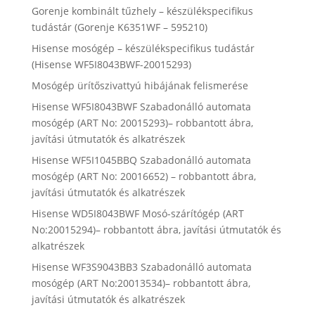
Gorenje kombinált tűzhely – készülékspecifikus
tudástár (Gorenje K6351WF – 595210)
Hisense mosógép – készülékspecifikus tudástár
(Hisense WF5I8043BWF-20015293)
Mosógép ürítőszivattyú hibájának felismerése
Hisense WF5I8043BWF Szabadonálló automata
mosógép (ART No: 20015293)– robbantott ábra,
javítási útmutatók és alkatrészek
Hisense WF5I1045BBQ Szabadonálló automata
mosógép (ART No: 20016652) – robbantott ábra,
javítási útmutatók és alkatrészek
Hisense WD5I8043BWF Mosó-szárítógép (ART
No:20015294)– robbantott ábra, javítási útmutatók és
alkatrészek
Hisense WF3S9043BB3 Szabadonálló automata
mosógép (ART No:20013534)– robbantott ábra,
javítási útmutatók és alkatrészek