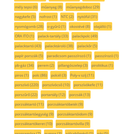
mély tepsi
(6)
műanyag
(8)
műanyagdoboz
(29)
nagykefe
(5)
nofrost
(1)
NTC
(2)
nyitófül
(31)
nyomógomb
(28)
o-gyűrű
(1)
okostévé
(8)
olajálló
(1)
ORA ITO
(1)
palack-tartály
(33)
palackpolc
(49)
palacktartó
(43)
palacktároló
(38)
palackőr
(5)
papír porszák
(5)
paradicsom passzírozó
(1)
passzírozó
(1)
pb-gáz
(34)
perem
(2)
pillangószelep
(3)
pirolitikus
(1)
piros
(1)
polc
(86)
polcél
(3)
Poly-v szíj
(11)
porszívó
(220)
porszívócső
(10)
porszívókefe
(11)
porszűrő
(22)
portartály
(12)
porzsák
(13)
porzsáktartó
(11)
porzsáktartóbetét
(9)
porzsáktartóegység
(9)
porzsáktartóidom
(9)
porzsáktartókeret
(10)
porzsáktartóvilla
(9)
programóra
(7)
pumpa
(3)
pálcahőmérő
(1)
pár
(5)