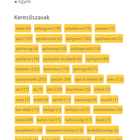
►Egyéb
Keresőszavak
ablak
(6)
ablakgumi
(18)
ablakkeret
(16)
adapter
(1)
ajtó
(137)
ajtóbimetál
(6)
ajtógumi
(102)
ajtóhatároló
(2)
ajtóhorog
(4)
ajtókampó
(4)
ajtókapcsoló
(18)
ajtókeret
(18)
ajtónyitás érzékelő
(6)
ajtónyitó
(49)
ajtópolc
(122)
ajtóretesz
(13)
ajtórögzítő
(1)
ajtótartozék
(205)
ajtózár
(34)
ajtó érzékelő
(9)
akku
(12)
akril
(1)
alj
(1)
alsó
(33)
aluminium
(5)
alátét
(7)
anya
(7)
anód
(4)
aprító
(11)
aquastop
(4)
aszaló
(1)
bal oldali
(15)
befogó
(1)
befolyócső
(5)
bekötődoboz
(9)
belső
(30)
belső cső
(11)
belső üveg
(17)
betét
(7)
beépíthető
(14)
beépítési készlet
(12)
beőblítőszelep
(2)