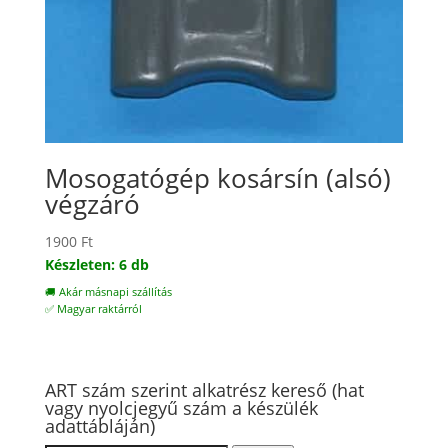
Mosogatógép kosársín (alsó)
végzáró
1900
Ft
Készleten: 6 db
🚚 Akár másnapi szállítás
✅ Magyar raktárról
ART szám szerint alkatrész kereső (hat
vagy nyolcjegyű szám a készülék
adattábláján)