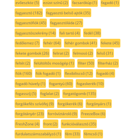
evőeszköz
(5)
ezüst színű
(2)
facsarókúp
(1)
fagadó
(1)
fagyasztó
(182)
fagyasztó belső ajtók
(35)
fagyasztófiók
(45)
fagyasztóláda
(27)
fagyasztószekrény
(14)
fali tartó
(4)
fedél
(38)
fedőlemez
(7)
fehér
(64)
fehér gombok
(41)
fekete
(45)
fekete gombok
(26)
felirat
(2)
felmosó
(2)
felső
(31)
feltét
(2)
felültöltős mosógép
(1)
filter
(50)
filterház
(2)
fiók
(160)
fiók fogadó
(1)
flexibiliscső
(12)
fogadó
(4)
fogadó hüvely
(1)
fogantyú
(60)
fogaskerék
(10)
fogasszíj
(5)
foglalat
(2)
forgatógomb
(135)
forgókefés szívófej
(9)
forgókerék
(6)
forgónyárs
(1)
forgótányér
(23)
forróvíztároló
(9)
FreezeBox
(6)
FreshZone
(4)
front
(2)
funkcióválasztó
(35)
furdulatszámszabályzó
(1)
fém
(33)
fémcső
(1)