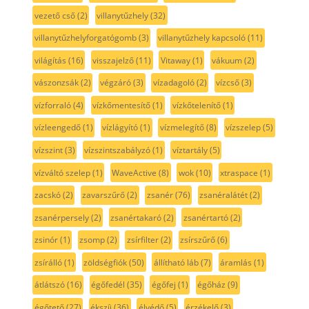
vezető cső
(2)
villanytűzhely
(32)
villanytűzhelyforgatógomb
(3)
villanytűzhely kapcsoló
(11)
világítás
(16)
visszajelző
(11)
Vitaway
(1)
vákuum
(2)
vászonzsák
(2)
végzáró
(3)
vízadagoló
(2)
vízcső
(3)
vízforraló
(4)
vízkőmentesítő
(1)
vízkőtelenítő
(1)
vízleengedő
(1)
vízlágyító
(1)
vízmelegítő
(8)
vízszelep
(5)
vízszint
(3)
vízszintszabályzó
(1)
víztartály
(5)
vízváltó szelep
(1)
WaveActive
(8)
wok
(10)
xtraspace
(1)
zacskó
(2)
zavarszűrő
(2)
zsanér
(76)
zsanéralátét
(2)
zsanérpersely
(2)
zsanértakaró
(2)
zsanértartó
(2)
zsinór
(1)
zsomp
(2)
zsírfilter
(2)
zsírszűrő
(6)
zsírálló
(1)
zöldségfiók
(50)
állítható láb
(7)
áramlás
(1)
átlátszó
(16)
égőfedél
(35)
égőfej
(1)
égőház
(9)
égőtető
(27)
ékszíj
(36)
élvédő
(5)
érzékelő
(3)