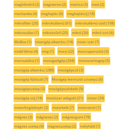
maghőmérő
(2)
magnetron
(2)
matrica
(3)
matt
(2)
mechanika
(4)
meghajtás
(6)
meghajtószíj
(18)
mikrofilter
(20)
mikrohullámú
(61)
mikrohullámú sütő
(108)
mikroszálas
(1)
mikroszűrő
(20)
mikró
(26)
mikró izzó
(6)
MixBox
(1)
mixergép alkatrész
(14)
mixer szár
(7)
mobil klíma
(4)
mop
(1)
mora
(22)
morzsaporszívó
(3)
morzsatálca
(1)
mosogatógép
(204)
mososzaritogep
(5)
mosógép alkatrész
(280)
mosógépcső
(3)
mosógép fűtőszál
(7)
Mosógép leeresztő szivattyú
(6)
mosógépszelep
(3)
mosógépszénkefe
(9)
mosógép szíj
(18)
mosószer adagoló
(21)
motor
(29)
motorforgótányér
(2)
motorkefe
(7)
motortartó
(1)
mágnes
(3)
mágneses
(2)
mágnesgumi
(78)
mágnes szelep
(4)
mágnesszelep
(2)
mélyhűtő
(1)