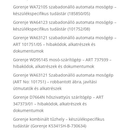
Gorenje WA72105 szabadonálló automata mosógép –
készülékspecifikus tudástár (185850/05)
Gorenje WA64123 szabadonálló automata mosógép –
készülékspecifikus tudástár (101752/08)
Gorenje WA63121 szabadonálló automata mosógép –
ART 101751/05 – hibakódok, alkatrészek és
dokumentumok
Gorenje WD9514S mosó-szárítógép – ART 737939 –
hibakódok, alkatrészek és dokumentumok
Gorenje WA63121 Szabadonálló automata mosógép
(ART No: 101751) – robbantott ábra, javítási
útmutatók és alkatrészek
Gorenje D7664N hőszivattyús szárítógép – ART
347373/01 – hibakódok, alkatrészek és
dokumentumok
Gorenje kombinált tűzhely – készülékspecifikus
tudástár (Gorenje K5341SH-B-730634)