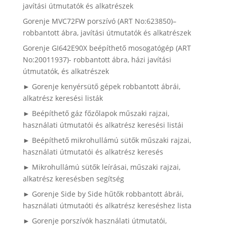
javítási útmutatók és alkatrészek
Gorenje MVC72FW porszívó (ART No:623850)–
robbantott ábra, javítási útmutatók és alkatrészek
Gorenje GI642E90X beépíthető mosogatógép (ART
No:20011937)- robbantott ábra, házi javítási
útmutatók, és alkatrészek
► Gorenje kenyérsütő gépek robbantott ábrái,
alkatrész keresési listák
► Beépíthető gáz főzőlapok műszaki rajzai,
használati útmutatói és alkatrész keresési listái
► Beépíthető mikrohullámú sütők műszaki rajzai,
használati útmutatói és alkatrész keresés
► Mikrohullámú sütők leírásai, műszaki rajzai,
alkatrész keresésben segítség
► Gorenje Side by Side hűtők robbantott ábrái,
használati útmutaóti és alkatrész kereséshez lista
► Gorenje porszívók használati útmutatói,