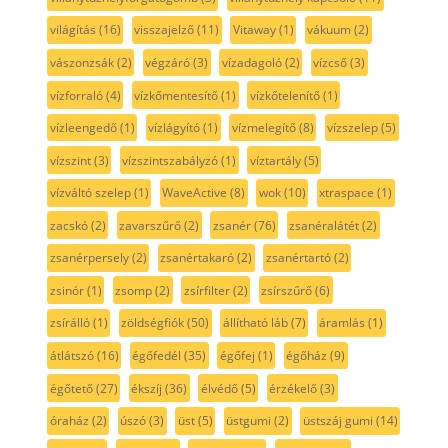
világítás
(16)
visszajelző
(11)
Vitaway
(1)
vákuum
(2)
vászonzsák
(2)
végzáró
(3)
vízadagoló
(2)
vízcső
(3)
vízforraló
(4)
vízkőmentesítő
(1)
vízkőtelenítő
(1)
vízleengedő
(1)
vízlágyító
(1)
vízmelegítő
(8)
vízszelep
(5)
vízszint
(3)
vízszintszabályzó
(1)
víztartály
(5)
vízváltó szelep
(1)
WaveActive
(8)
wok
(10)
xtraspace
(1)
zacskó
(2)
zavarszűrő
(2)
zsanér
(76)
zsanéralátét
(2)
zsanérpersely
(2)
zsanértakaró
(2)
zsanértartó
(2)
zsinór
(1)
zsomp
(2)
zsírfilter
(2)
zsírszűrő
(6)
zsírálló
(1)
zöldségfiók
(50)
állítható láb
(7)
áramlás
(1)
átlátszó
(16)
égőfedél
(35)
égőfej
(1)
égőház
(9)
égőtető
(27)
ékszíj
(36)
élvédő
(5)
érzékelő
(3)
óraház
(2)
úszó
(3)
üst
(5)
üstgumi
(2)
üstszáj gumi
(14)