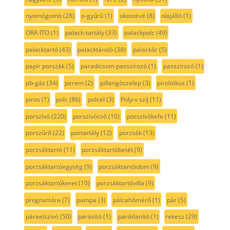
nyomógomb
(28)
o-gyűrű
(1)
okostévé
(8)
olajálló
(1)
ORA ITO
(1)
palack-tartály
(33)
palackpolc
(49)
palacktartó
(43)
palacktároló
(38)
palackőr
(5)
papír porszák
(5)
paradicsom passzírozó
(1)
passzírozó
(1)
pb-gáz
(34)
perem
(2)
pillangószelep
(3)
pirolitikus
(1)
piros
(1)
polc
(86)
polcél
(3)
Poly-v szíj
(11)
porszívó
(220)
porszívócső
(10)
porszívókefe
(11)
porszűrő
(22)
portartály
(12)
porzsák
(13)
porzsáktartó
(11)
porzsáktartóbetét
(9)
porzsáktartóegység
(9)
porzsáktartóidom
(9)
porzsáktartókeret
(10)
porzsáktartóvilla
(9)
programóra
(7)
pumpa
(3)
pálcahőmérő
(1)
pár
(5)
páraelszívó
(50)
párásító
(1)
párátlanító
(1)
rekesz
(29)