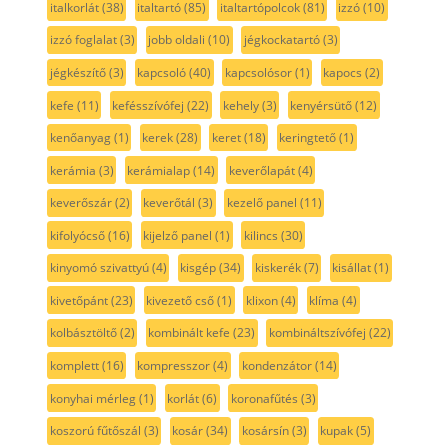
italkorlát
(38)
italtartó
(85)
italtartópolcok
(81)
izzó
(10)
izzó foglalat
(3)
jobb oldali
(10)
jégkockatartó
(3)
jégkészítő
(3)
kapcsoló
(40)
kapcsolósor
(1)
kapocs
(2)
kefe
(11)
kefésszívófej
(22)
kehely
(3)
kenyérsütő
(12)
kenőanyag
(1)
kerek
(28)
keret
(18)
keringtető
(1)
kerámia
(3)
kerámialap
(14)
keverőlapát
(4)
keverőszár
(2)
keverőtál
(3)
kezelő panel
(11)
kifolyócső
(16)
kijelző panel
(1)
kilincs
(30)
kinyomó szivattyú
(4)
kisgép
(34)
kiskerék
(7)
kisállat
(1)
kivetőpánt
(23)
kivezető cső
(1)
klixon
(4)
klíma
(4)
kolbásztöltő
(2)
kombinált kefe
(23)
kombináltszívófej
(22)
komplett
(16)
kompresszor
(4)
kondenzátor
(14)
konyhai mérleg
(1)
korlát
(6)
koronafűtés
(3)
koszorú fűtőszál
(3)
kosár
(34)
kosársín
(3)
kupak
(5)