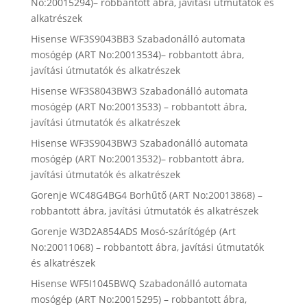
No:20015294)– robbantott ábra, javítási útmutatók és
alkatrészek
Hisense WF3S9043BB3 Szabadonálló automata
mosógép (ART No:20013534)– robbantott ábra,
javítási útmutatók és alkatrészek
Hisense WF3S8043BW3 Szabadonálló automata
mosógép (ART No:20013533) – robbantott ábra,
javítási útmutatók és alkatrészek
Hisense WF3S9043BW3 Szabadonálló automata
mosógép (ART No:20013532)– robbantott ábra,
javítási útmutatók és alkatrészek
Gorenje WC48G4BG4 Borhűtő (ART No:20013868) –
robbantott ábra, javítási útmutatók és alkatrészek
Gorenje W3D2A854ADS Mosó-szárítógép (Art
No:20011068) – robbantott ábra, javítási útmutatók
és alkatrészek
Hisense WF5I1045BWQ Szabadonálló automata
mosógép (ART No:20015295) – robbantott ábra,