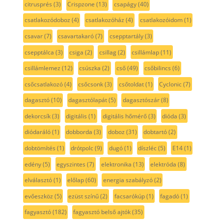
citrusprés
(3)
Crispzone
(13)
csapágy
(40)
csatlakozódoboz
(4)
csatlakozóház
(4)
csatlakozóidom
(1)
csavar
(7)
csavartakaró
(7)
csepptartály
(3)
csepptálca
(3)
csiga
(2)
csillag
(2)
csillámlap
(11)
csillámlemez
(12)
csúszka
(2)
cső
(49)
csőbilincs
(6)
csőcsatlakozó
(4)
csőcsonk
(3)
csőtoldat
(1)
Cyclonic
(7)
dagasztó
(10)
dagasztólapát
(5)
dagasztószár
(8)
dekorcsík
(3)
digitális
(1)
digitális hőmérő
(3)
dióda
(3)
diódaráló
(1)
dobborda
(3)
doboz
(31)
dobtartó
(2)
dobtömítés
(1)
drótpolc
(9)
dugó
(1)
díszléc
(5)
E14
(1)
edény
(5)
egyszintes
(7)
elektronika
(13)
elektróda
(8)
elválasztó
(1)
előlap
(60)
energia szabályzó
(2)
evőeszköz
(5)
ezüst színű
(2)
facsarókúp
(1)
fagadó
(1)
fagyasztó
(182)
fagyasztó belső ajtók
(35)