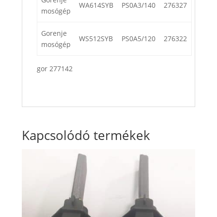
WA614SYB
PS0A3/140
276327
mosógép
Gorenje
WS512SYB
PS0A5/120
276322
mosógép
gor 277142
Kapcsolódó termékek