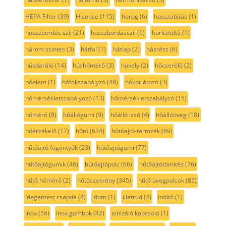
HEPA Filter
(39)
Hisense
(115)
horog
(6)
hosszabítás
(1)
hosszbordás szíj
(21)
hosszbordásszíj
(6)
hurkatöltő
(1)
három szintes
(3)
hátfal
(1)
hátlap
(2)
házrész
(6)
húsdaráló
(14)
húshőmérő
(3)
hüvely
(2)
hőcserélő
(2)
hőelem
(1)
hőfokszabályzó
(48)
hőkorlátozó
(3)
hőmérsékletszabályozó
(13)
hőmérsékletszabályzó
(15)
hőmérő
(8)
hőállógumi
(9)
hőálló izzó
(4)
hőállóüveg
(18)
hőérzékelő
(17)
hűtő
(634)
hűtőajtó-tartozék
(69)
hűtőajtó fogantyúk
(23)
hűtőajtógumi
(77)
hűtőajtógumik
(46)
hűtőajtópolc
(66)
hűtőajtótömítés
(76)
hűtő hőmérő
(2)
hűtőszekrény
(345)
hűtő üvegpolcok
(85)
idegentest csapda
(4)
idom
(1)
illatrúd
(2)
indító
(1)
inox
(56)
inox gombok
(42)
ionizáló kapcsoló
(1)