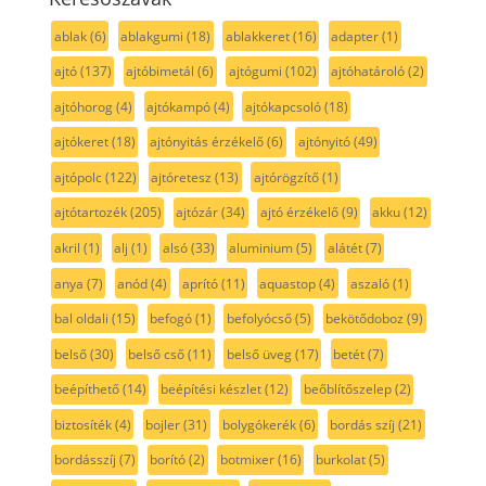
ablak
(6)
ablakgumi
(18)
ablakkeret
(16)
adapter
(1)
ajtó
(137)
ajtóbimetál
(6)
ajtógumi
(102)
ajtóhatároló
(2)
ajtóhorog
(4)
ajtókampó
(4)
ajtókapcsoló
(18)
ajtókeret
(18)
ajtónyitás érzékelő
(6)
ajtónyitó
(49)
ajtópolc
(122)
ajtóretesz
(13)
ajtórögzítő
(1)
ajtótartozék
(205)
ajtózár
(34)
ajtó érzékelő
(9)
akku
(12)
akril
(1)
alj
(1)
alsó
(33)
aluminium
(5)
alátét
(7)
anya
(7)
anód
(4)
aprító
(11)
aquastop
(4)
aszaló
(1)
bal oldali
(15)
befogó
(1)
befolyócső
(5)
bekötődoboz
(9)
belső
(30)
belső cső
(11)
belső üveg
(17)
betét
(7)
beépíthető
(14)
beépítési készlet
(12)
beőblítőszelep
(2)
biztosíték
(4)
bojler
(31)
bolygókerék
(6)
bordás szíj
(21)
bordásszíj
(7)
borító
(2)
botmixer
(16)
burkolat
(5)