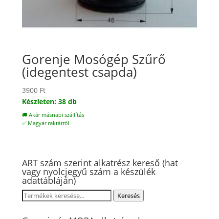
Gorenje Mosógép Szűrő
(idegentest csapda)
3900
Ft
Készleten: 38 db
🚚 Akár másnapi szállítás
✅ Magyar raktárról
ART szám szerint alkatrész kereső (hat
vagy nyolcjegyű szám a készülék
adattábláján)
Keresés
Keresés
a
következőre: