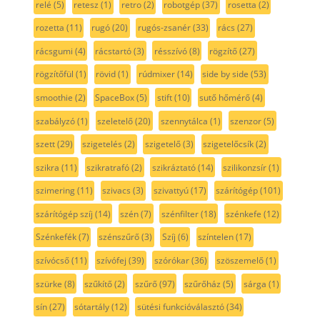
relé
(5)
retesz
(1)
retro
(2)
robotgép
(37)
rosetta
(2)
rozetta
(11)
rugó
(20)
rugós-zsanér
(33)
rács
(27)
rácsgumi
(4)
rácstartó
(3)
résszívó
(8)
rögzítő
(27)
rögzítőfül
(1)
rövid
(1)
rúdmixer
(14)
side by side
(53)
smoothie
(2)
SpaceBox
(5)
stift
(10)
sutő hőmérő
(4)
szabályzó
(1)
szeletelő
(20)
szennytálca
(1)
szenzor
(5)
szett
(29)
szigetelés
(2)
szigetelő
(3)
szigetelőcsík
(2)
szikra
(11)
szikratrafó
(2)
szikráztató
(14)
szilikonzsír
(1)
szimering
(11)
szivacs
(3)
szivattyú
(17)
szárítógép
(101)
szárítógép szíj
(14)
szén
(7)
szénfilter
(18)
szénkefe
(12)
Szénkefék
(7)
szénszűrő
(3)
Szíj
(6)
színtelen
(17)
szívócső
(11)
szívófej
(39)
szórókar
(36)
szöszemelő
(1)
szürke
(8)
szűkítő
(2)
szűrő
(97)
szűrőház
(5)
sárga
(1)
sín
(27)
sótartály
(12)
sütési funkcióválasztó
(34)