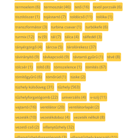
termoelem
(6)
termosztát
(46)
tető
(16)
textil porzsák
(6)
tisztítószer
(1)
tojástartó
(7)
toldócső
(11)
tolóka
(1)
transzformátor
(3)
turbina csavar
(1)
turbókefe
(6)
turmix
(12)
tv
(9)
tál
(7)
tálca
(4)
tálfedél
(3)
tányérgörgő
(4)
tárcsa
(5)
tárolórekesz
(37)
távirányító
(9)
távkapcsoló
(9)
távtartó gyűrű
(1)
tévé
(8)
tölcsér
(1)
töltő
(8)
tömszelence
(1)
tömítés
(67)
tömítőgyűrű
(6)
tömőrúd
(1)
tüske
(2)
tüzhely külsőüveg
(31)
tűzhely
(563)
tűzhelyforgatógomb
(22)
univerzális
(4)
v-szíj
(11)
vajtartó
(16)
ventilátor
(20)
ventilátorlapát
(2)
vezeték
(10)
vezetékdoboz
(4)
vezeték nélküli
(8)
vezető cső
(2)
villanytűzhely
(32)
villanytűzhelyforgatógomb
(3)
villanytűzhely kapcsoló
(11)