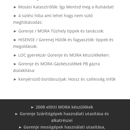
► Mosási Katasztrófák: Így Mentsd meg a Ruháidat!
► 4 sütési hiba ami lehet hogy nem sütő
meghibásodás:
► Gorenje / MORA Tűzhely tippek és tanácsok:
► HISENSE / Gorenej Hűtők és fagyasztók: tippek és
megoldások:
► LOC gyerekzár Gorenje és MORA készülékeken:
► Gorenje és MORA Gázkészülékek PB gázra
átalakítása:
► Kenyérsütő bordásszíjak: Hossz és szélesség infók
► 2008 előtti MORA készülékek
► Gorenje Szárítógépek használati utasítása és
alkatrészei
► Gorenje mosógépek használati utasítása,