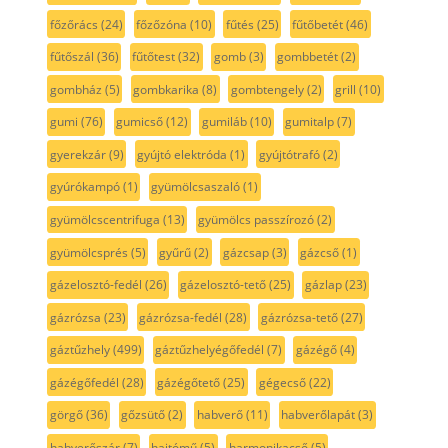
főzőrács
(24)
főzőzóna
(10)
fűtés
(25)
fűtőbetét
(46)
fűtőszál
(36)
fűtőtest
(32)
gomb
(3)
gombbetét
(2)
gombház
(5)
gombkarika
(8)
gombtengely
(2)
grill
(10)
gumi
(76)
gumicső
(12)
gumiláb
(10)
gumitalp
(7)
gyerekzár
(9)
gyújtó elektróda
(1)
gyújtótrafó
(2)
gyúrókampó
(1)
gyümölcsaszaló
(1)
gyümölcscentrifuga
(13)
gyümölcs passzírozó
(2)
gyümölcsprés
(5)
gyűrű
(2)
gázcsap
(3)
gázcső
(1)
gázelosztó-fedél
(26)
gázelosztó-tető
(25)
gázlap
(23)
gázrózsa
(23)
gázrózsa-fedél
(28)
gázrózsa-tető
(27)
gáztűzhely
(499)
gáztűzhelyégőfedél
(7)
gázégő
(4)
gázégőfedél
(28)
gázégőtető
(25)
gégecső
(22)
görgő
(36)
gőzsütő
(2)
habverő
(11)
habverőlapát
(3)
habverőszár
(7)
hajtómű
(5)
harmonikacső
(5)