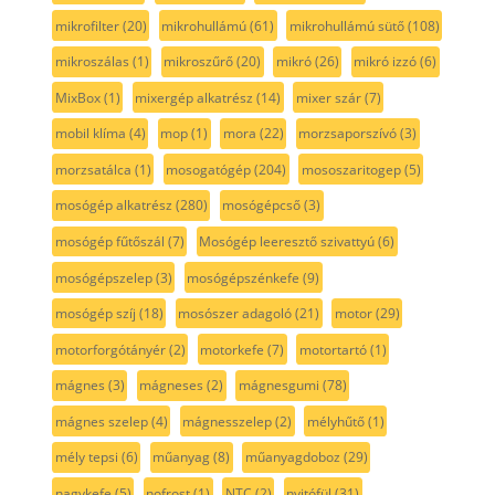
mikrofilter
(20)
mikrohullámú
(61)
mikrohullámú sütő
(108)
mikroszálas
(1)
mikroszűrő
(20)
mikró
(26)
mikró izzó
(6)
MixBox
(1)
mixergép alkatrész
(14)
mixer szár
(7)
mobil klíma
(4)
mop
(1)
mora
(22)
morzsaporszívó
(3)
morzsatálca
(1)
mosogatógép
(204)
mososzaritogep
(5)
mosógép alkatrész
(280)
mosógépcső
(3)
mosógép fűtőszál
(7)
Mosógép leeresztő szivattyú
(6)
mosógépszelep
(3)
mosógépszénkefe
(9)
mosógép szíj
(18)
mosószer adagoló
(21)
motor
(29)
motorforgótányér
(2)
motorkefe
(7)
motortartó
(1)
mágnes
(3)
mágneses
(2)
mágnesgumi
(78)
mágnes szelep
(4)
mágnesszelep
(2)
mélyhűtő
(1)
mély tepsi
(6)
műanyag
(8)
műanyagdoboz
(29)
nagykefe
(5)
nofrost
(1)
NTC
(2)
nyitófül
(31)