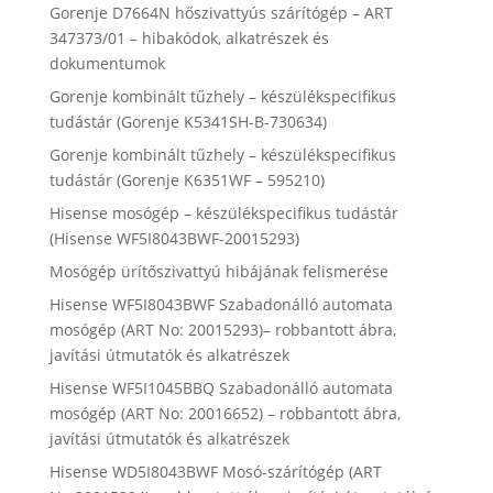
Gorenje D7664N hőszivattyús szárítógép – ART
347373/01 – hibakódok, alkatrészek és
dokumentumok
Gorenje kombinált tűzhely – készülékspecifikus
tudástár (Gorenje K5341SH-B-730634)
Gorenje kombinált tűzhely – készülékspecifikus
tudástár (Gorenje K6351WF – 595210)
Hisense mosógép – készülékspecifikus tudástár
(Hisense WF5I8043BWF-20015293)
Mosógép ürítőszivattyú hibájának felismerése
Hisense WF5I8043BWF Szabadonálló automata
mosógép (ART No: 20015293)– robbantott ábra,
javítási útmutatók és alkatrészek
Hisense WF5I1045BBQ Szabadonálló automata
mosógép (ART No: 20016652) – robbantott ábra,
javítási útmutatók és alkatrészek
Hisense WD5I8043BWF Mosó-szárítógép (ART