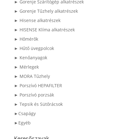
► Gorenje Szárítógép alkatrészek
► Gorenje Tűzhely alkatrészek
► Hisense alkatrészek
► HISENSE Klíma alkatrészek
► Hőmérők
► Hűtő üvegpolcok
► Kenőanyagok
► Mérlegek
► MORA Tűzhely
► Porszívó HEPAFILTER
► Porszívó porzsák
► Tepsik és Sütőrácsok
►Csapágy
►Egyéb
Keresőszavak