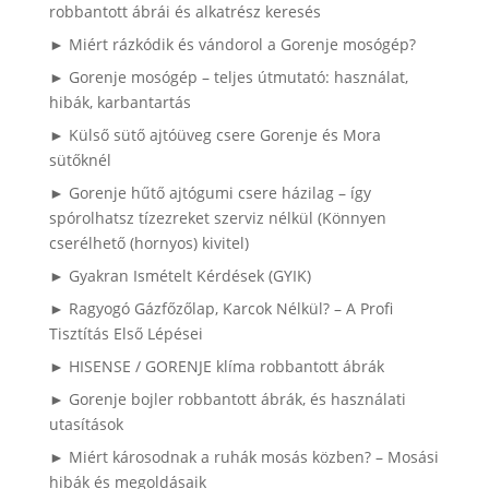
robbantott ábrái és alkatrész keresés
► Miért rázkódik és vándorol a Gorenje mosógép?
► Gorenje mosógép – teljes útmutató: használat,
hibák, karbantartás
► Külső sütő ajtóüveg csere Gorenje és Mora
sütőknél
► Gorenje hűtő ajtógumi csere házilag – így
spórolhatsz tízezreket szerviz nélkül (Könnyen
cserélhető (hornyos) kivitel)
► Gyakran Ismételt Kérdések (GYIK)
► Ragyogó Gázfőzőlap, Karcok Nélkül? – A Profi
Tisztítás Első Lépései
► HISENSE / GORENJE klíma robbantott ábrák
► Gorenje bojler robbantott ábrák, és használati
utasítások
► Miért károsodnak a ruhák mosás közben? – Mosási
hibák és megoldásaik