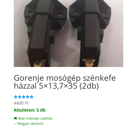
Gorenje mosógép szénkefe
házzal 5×13,7×35 (2db)
4400
Ft
Értékelés:
5.00
Készleten: 5 db
/ 5
🚚 Akár másnapi szállítás
✅ Magyar raktárról