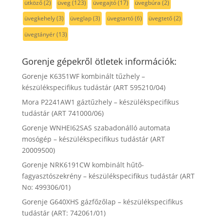
ütköző
(2)
üveg
(123)
üvegajtó
(17)
üvegbúra
(2)
üvegkehely
(3)
üveglap
(3)
üvegtartó
(6)
üvegtető
(2)
üvegtányér
(13)
Gorenje gépekről ötletek információk:
Gorenje K6351WF kombinált tűzhely –
készülékspecifikus tudástár (ART 595210/04)
Mora P2241AW1 gáztűzhely – készülékspecifikus
tudástár (ART 741000/06)
Gorenje WNHEI62SAS szabadonálló automata
mosógép – készülékspecifikus tudástár (ART
20009500)
Gorenje NRK6191CW kombinált hűtő-
fagyasztószekrény – készülékspecifikus tudástár (ART
No: 499306/01)
Gorenje G640XHS gázfőzőlap – készülékspecifikus
tudástár (ART: 742061/01)