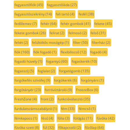
fagyasztófiók
(45)
fagyasztóláda
(27)
fagyasztószekrény
(14)
fali tartó
(4)
fedél
(38)
fedőlemez
(7)
fehér
(64)
fehér gombok
(41)
fekete
(45)
fekete gombok
(26)
felirat
(2)
felmosó
(2)
felső
(31)
feltét
(2)
felültöltős mosógép
(1)
filter
(50)
filterház
(2)
fiók
(160)
fiók fogadó
(1)
flexibiliscső
(12)
fogadó
(4)
fogadó hüvely
(1)
fogantyú
(60)
fogaskerék
(10)
fogasszíj
(5)
foglalat
(2)
forgatógomb
(135)
forgókefés szívófej
(9)
forgókerék
(6)
forgónyárs
(1)
forgótányér
(23)
forróvíztároló
(9)
FreezeBox
(6)
FreshZone
(4)
front
(2)
funkcióválasztó
(35)
furdulatszámszabályzó
(1)
fém
(33)
fémcső
(1)
fémkapocs
(1)
fésű
(4)
fólia
(3)
földgáz
(11)
fúvóka
(42)
fúvóka szett
(8)
fül
(32)
főkapcsoló
(2)
főzőlap
(64)