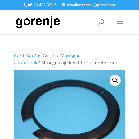
06-20-482-32-08
boyalkatreszek@gmail.com
Kezdőlap
/
► Gorenje Mosógép
alkatrészek
/ Mosógép ajtókeret belső fekete színű