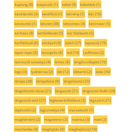
kuplung
(8)
kutyaszőr
(1)
kábel
(9)
kábeldob
(1)
kávédaráló
(3)
kávéfőző
(1)
kémény
(1)
kés
(16)
késtisztító
(1)
készlet
(38)
kétszintes
(4)
kézimixer
(5)
körfütés
(8)
körfűtőbetét
(5)
kör fűtőbetét
(5)
körfűtőszál
(6)
középső
(9)
külső
(27)
laposszíj
(19)
lapos tepsi
(5)
lassúprés
(6)
led
(14)
LedVision
(2)
leeresztő szivattyú
(4)
lemez
(6)
lengéscsillapító
(10)
logo
(3)
lyuktárcsa
(2)
láb
(12)
lábtartó
(2)
láda
(30)
lámpa
(28)
lámpabúra
(8)
lángelosztó
(23)
lángelosztó-rózsa
(21)
lángosztó
(21)
lángosztó-fedél
(29)
lángosztó-tető
(27)
légkeverésfűtőtest
(3)
légszűrő
(21)
légtisztító
(2)
lúgszivattyú
(4)
macsakszőr
(1)
maghőmérő
(2)
magnetron
(2)
matrica
(3)
matt
(2)
mechanika
(4)
meghajtás
(6)
meghajtószíj
(18)