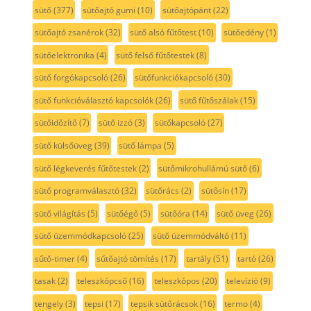
sütő
(377)
sütőajtó gumi
(10)
sütőajtópánt
(22)
sütőajtó zsanérok
(32)
sütő alsó fűtőtest
(10)
sütőedény
(1)
sütőelektronika
(4)
sütő felső fűtőtestek
(8)
sütő forgókapcsoló
(26)
sütőfunkciókapcsoló
(30)
sütő funkcióválasztó kapcsolók
(26)
sütő fűtőszálak
(15)
sütőidőzítő
(7)
sütő izzó
(3)
sütőkapcsoló
(27)
sütő külsőüveg
(39)
sütő lámpa
(5)
sütő légkeverés fűtőtestek
(2)
sütőmikrohullámú sütő
(6)
sütő programválasztó
(32)
sütőrács
(2)
sütősín
(17)
sütő világítás
(5)
sütőégő
(5)
sütőóra
(14)
sütő üveg
(26)
sütő üzemmódkapcsoló
(25)
sütő üzemmódváltó
(11)
sűtő-timer
(4)
sűtőajtó tömítés
(17)
tartály
(51)
tartó
(26)
tasak
(2)
teleszkópcső
(16)
teleszkópos
(20)
televízió
(9)
tengely
(3)
tepsi
(17)
tepsik sütőrácsok
(16)
termo
(4)