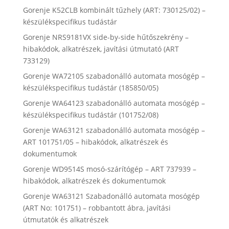
Gorenje K52CLB kombinált tűzhely (ART: 730125/02) –
készülékspecifikus tudástár
Gorenje NRS9181VX side-by-side hűtőszekrény –
hibakódok, alkatrészek, javítási útmutató (ART
733129)
Gorenje WA72105 szabadonálló automata mosógép –
készülékspecifikus tudástár (185850/05)
Gorenje WA64123 szabadonálló automata mosógép –
készülékspecifikus tudástár (101752/08)
Gorenje WA63121 szabadonálló automata mosógép –
ART 101751/05 – hibakódok, alkatrészek és
dokumentumok
Gorenje WD9514S mosó-szárítógép – ART 737939 –
hibakódok, alkatrészek és dokumentumok
Gorenje WA63121 Szabadonálló automata mosógép
(ART No: 101751) – robbantott ábra, javítási
útmutatók és alkatrészek