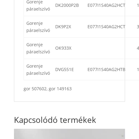
Gorenje
DK2000P2B
E077I1S40AG2HCT
páraelszívó
Gorenje
DK9P2X
E077I1S40AG2HCT
páraelszívó
Gorenje
OK933X
páraelszívó
Gorenje
DVG551E
E077I1S40AG2HTB
páraelszívó
gor 507602, gor 149163
Kapcsolódó termékek