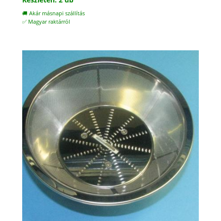
🚚 Akár másnapi szállítás
✅ Magyar raktárról