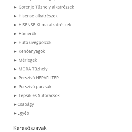
► Gorenje Tűzhely alkatrészek
► Hisense alkatrészek
► HISENSE Klíma alkatrészek
► Hőmérők
► Hűtő üvegpolcok
► Kenőanyagok
► Mérlegek
► MORA Tűzhely
► Porszívó HEPAFILTER
► Porszívó porzsák
► Tepsik és Sütőrácsok
►Csapágy
►Egyéb
Keresőszavak