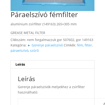
Páraelszívó fémfilter
alumínium zsírfilter (149163) 265×305 mm
GREASE METAL FILTER
Cikkszám:
nem forgalmazzuk gor 507602, gor 149163
Kategória:
► Gorenje páraelszívó
Címkék:
fém
,
filter
,
páraelszívó
,
szűrő
Leírás
Leírás
Gorenje páraelszívók melyekhez a zsírfilter
használható:
A