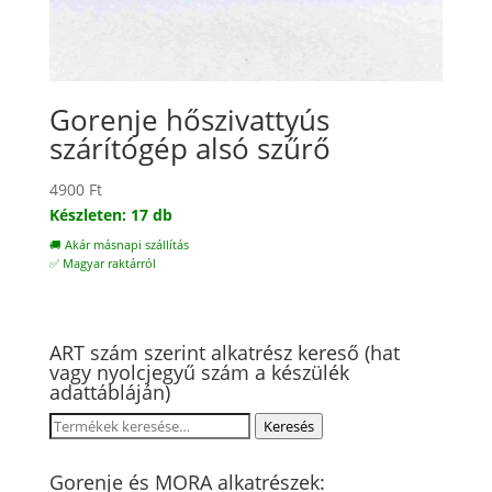
Gorenje hőszivattyús
szárítógép alsó szűrő
4900
Ft
Készleten: 17 db
🚚 Akár másnapi szállítás
✅ Magyar raktárról
ART szám szerint alkatrész kereső (hat
vagy nyolcjegyű szám a készülék
adattábláján)
Keresés
Keresés
a
következőre:
Gorenje és MORA alkatrészek: