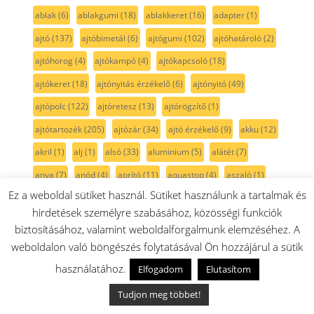
ablak
(6)
ablakgumi
(18)
ablakkeret
(16)
adapter
(1)
ajtó
(137)
ajtóbimetál
(6)
ajtógumi
(102)
ajtóhatároló
(2)
ajtóhorog
(4)
ajtókampó
(4)
ajtókapcsoló
(18)
ajtókeret
(18)
ajtónyitás érzékelő
(6)
ajtónyitó
(49)
ajtópolc
(122)
ajtóretesz
(13)
ajtórögzítő
(1)
ajtótartozék
(205)
ajtózár
(34)
ajtó érzékelő
(9)
akku
(12)
akril
(1)
alj
(1)
alsó
(33)
aluminium
(5)
alátét
(7)
anya
(7)
anód
(4)
aprító
(11)
aquastop
(4)
aszaló
(1)
Ez a weboldal sütiket használ. Sütiket használunk a tartalmak és
bal oldali
(15)
befogó
(1)
befolyócső
(5)
bekötődoboz
(9)
hirdetések személyre szabásához, közösségi funkciók
belső
(30)
belső cső
(11)
belső üveg
(17)
betét
(7)
biztosításához, valamint weboldalforgalmunk elemzéséhez. A
beépíthető
(14)
beépítési készlet
(12)
beőblítőszelep
(2)
weboldalon való böngészés folytatásával Ön hozzájárul a sütik
biztosíték
(4)
bojler
(31)
bolygókerék
(6)
bordás szíj
(21)
használatához.
Elfogadom
Elutasítom
bordásszíj
(7)
borító
(2)
botmixer
(16)
burkolat
(5)
Tudjon meg többet!
citrusprés
(3)
Crispzone
(13)
csapágy
(40)