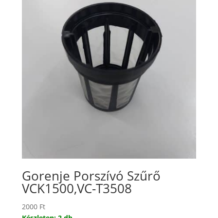
Gorenje Porszívó Szűrő
VCK1500,VC-T3508
2000
Ft
Készleten: 2 db