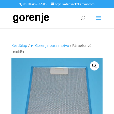
06-20-482-32-08
boyalkatreszek@gmail.com
Kezdőlap
/
► Gorenje páraelszívó
/ Páraelszívó
fémfilter