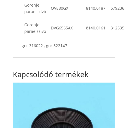
Gorenje
OV880GX
8140.0187
579236
páraelszívó
Gorenje
DVG6565AX
8140.0161
312535
páraelszívó
gor 316022 , gor 322147
Kapcsolódó termékek