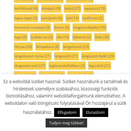
körfűtőszál
(6)
középső
(9)
külső
(27)
laposszíj
(19)
lapos tepsi
(5)
lassúprés
(6)
led
(14)
LedVision
(2)
leeresztő szivattyú
(4)
lemez
(6)
lengéscsillapító
(10)
logo
(3)
lyuktárcsa
(2)
láb
(12)
lábtartó
(2)
láda
(30)
lámpa
(28)
lámpabúra
(8)
lángelosztó
(23)
lángelosztó-rózsa
(21)
lángosztó
(21)
lángosztó-fedél
(29)
lángosztó-tető
(27)
légkeverésfűtőtest
(3)
légszűrő
(21)
légtisztító
(2)
lúgszivattyú
(4)
macsakszőr
(1)
Ez a weboldal sütiket használ. Sütiket használunk a tartalmak és
maghőmérő
(2)
magnetron
(2)
matrica
(3)
matt
(2)
hirdetések személyre szabásához, közösségi funkciók
mechanika
(4)
meghajtás
(6)
meghajtószíj
(18)
biztosításához, valamint weboldalforgalmunk elemzéséhez. A
weboldalon való böngészés folytatásával Ön hozzájárul a sütik
mikrofilter
(20)
mikrohullámú
(61)
mikrohullámú sütő
(108)
használatához.
Elfogadom
Elutasítom
mikroszálas
(1)
mikroszűrő
(20)
mikró
(26)
mikró izzó
(6)
Tudjon meg többet!
MixBox
(1)
mixergép alkatrész
(14)
mixer szár
(7)