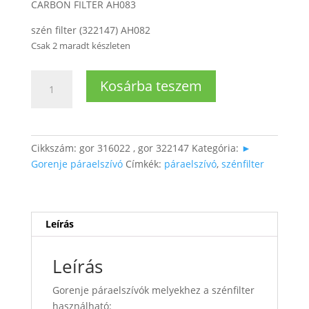
CARBON FILTER AH083
szén filter (322147) AH082
Csak 2 maradt készleten
Páraelszívóhoz
Kosárba teszem
szénfilter
mennyiség
Cikkszám:
gor 316022 , gor 322147
Kategória:
►
Gorenje páraelszívó
Címkék:
páraelszívó
,
szénfilter
Leírás
Leírás
Gorenje páraelszívók melyekhez a szénfilter
használható: