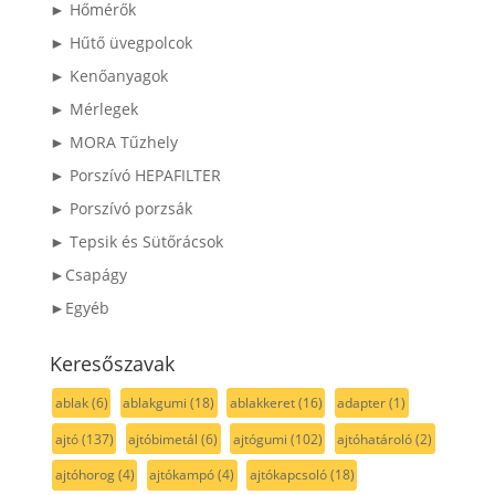
► Hőmérők
► Hűtő üvegpolcok
► Kenőanyagok
► Mérlegek
► MORA Tűzhely
► Porszívó HEPAFILTER
► Porszívó porzsák
► Tepsik és Sütőrácsok
►Csapágy
►Egyéb
Keresőszavak
ablak
(6)
ablakgumi
(18)
ablakkeret
(16)
adapter
(1)
ajtó
(137)
ajtóbimetál
(6)
ajtógumi
(102)
ajtóhatároló
(2)
ajtóhorog
(4)
ajtókampó
(4)
ajtókapcsoló
(18)