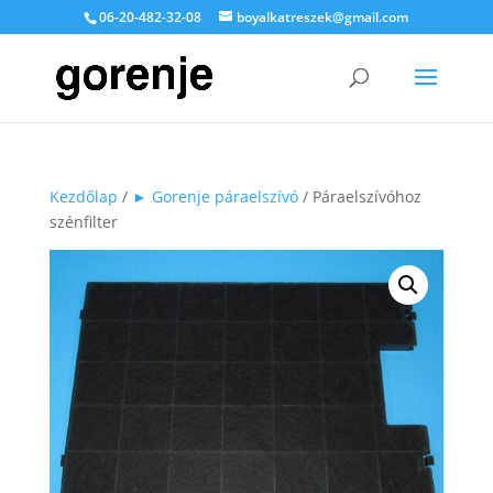
06-20-482-32-08
boyalkatreszek@gmail.com
Kezdőlap
/
► Gorenje páraelszívó
/ Páraelszívóhoz
szénfilter