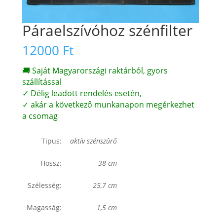
Páraelszívóhoz szénfilter
12000
Ft
🚚 Saját Magyarországi raktárból, gyors
szállítással
✓ Délig leadott rendelés esetén,
✓ akár a következő munkanapon megérkezhet
a csomag
Tipus:
aktí­v szénszûrő
Hossz:
38 cm
Szélesség:
25,7 cm
Magasság:
1,5 cm