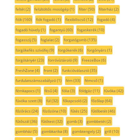
feltét
(2)
felültöltős mosógép
(1)
filter
(50)
filterház
(2)
fiók
(160)
fiók fogadó
(1)
flexibiliscső
(12)
fogadó
(4)
fogadó hüvely
(1)
fogantyú
(60)
fogaskerék
(10)
fogasszíj
(5)
foglalat
(2)
forgatógomb
(135)
forgókefés szívófej
(9)
forgókerék
(6)
forgónyárs
(1)
forgótányér
(23)
forróvíztároló
(9)
FreezeBox
(6)
FreshZone
(4)
front
(2)
funkcióválasztó
(35)
furdulatszámszabályzó
(1)
fém
(33)
fémcső
(1)
fémkapocs
(1)
fésű
(4)
fólia
(3)
földgáz
(11)
fúvóka
(42)
fúvóka szett
(8)
fül
(32)
főkapcsoló
(2)
főzőlap
(64)
főzőrács
(24)
főzőzóna
(10)
fűtés
(25)
fűtőbetét
(46)
fűtőszál
(36)
fűtőtest
(32)
gomb
(3)
gombbetét
(2)
gombház
(5)
gombkarika
(8)
gombtengely
(2)
grill
(10)