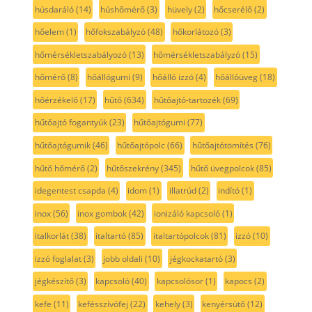
húsdaráló
(14)
húshőmérő
(3)
hüvely
(2)
hőcserélő
(2)
hőelem
(1)
hőfokszabályzó
(48)
hőkorlátozó
(3)
hőmérsékletszabályozó
(13)
hőmérsékletszabályzó
(15)
hőmérő
(8)
hőállógumi
(9)
hőálló izzó
(4)
hőállóüveg
(18)
hőérzékelő
(17)
hűtő
(634)
hűtőajtó-tartozék
(69)
hűtőajtó fogantyúk
(23)
hűtőajtógumi
(77)
hűtőajtógumik
(46)
hűtőajtópolc
(66)
hűtőajtótömítés
(76)
hűtő hőmérő
(2)
hűtőszekrény
(345)
hűtő üvegpolcok
(85)
idegentest csapda
(4)
idom
(1)
illatrúd
(2)
indító
(1)
inox
(56)
inox gombok
(42)
ionizáló kapcsoló
(1)
italkorlát
(38)
italtartó
(85)
italtartópolcok
(81)
izzó
(10)
izzó foglalat
(3)
jobb oldali
(10)
jégkockatartó
(3)
jégkészítő
(3)
kapcsoló
(40)
kapcsolósor
(1)
kapocs
(2)
kefe
(11)
kefésszívófej
(22)
kehely
(3)
kenyérsütő
(12)