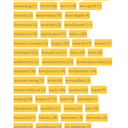
kenőanyag
(1)
kerek
(28)
keret
(18)
keringtető
(1)
kerámia
(3)
kerámialap
(14)
keverőlapát
(4)
keverőszár
(2)
keverőtál
(3)
kezelő panel
(11)
kifolyócső
(16)
kijelző panel
(1)
kilincs
(30)
kinyomó szivattyú
(4)
kisgép
(34)
kiskerék
(7)
kisállat
(1)
kivetőpánt
(23)
kivezető cső
(1)
klixon
(4)
klíma
(4)
kolbásztöltő
(2)
kombinált kefe
(23)
kombináltszívófej
(22)
komplett
(16)
kompresszor
(4)
kondenzátor
(14)
konyhai mérleg
(1)
korlát
(6)
koronafűtés
(3)
koszorú fűtőszál
(3)
kosár
(34)
kosársín
(3)
kupak
(5)
kuplung
(8)
kutyaszőr
(1)
kábel
(9)
kábeldob
(1)
kávédaráló
(3)
kávéfőző
(1)
kémény
(1)
kés
(16)
késtisztító
(1)
készlet
(38)
kétszintes
(4)
kézimixer
(5)
körfütés
(8)
körfűtőbetét
(5)
kör fűtőbetét
(5)