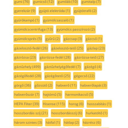
gumi
(76)
gumicső
(12)
gumiláb
(10)
gumitalp
(7)
gyerekzár
(9)
gyújtó elektróda
(1)
gyújtótrafó
(2)
gyúrókampó
(1)
gyümölcsaszaló
(1)
gyümölcscentrifuga
(13)
gyümölcs passzírozó
(2)
gyümölcsprés
(5)
gyűrű
(2)
gázcsap
(3)
gázcső
(1)
gázelosztó-fedél
(26)
gázelosztó-tető
(25)
gázlap
(23)
gázrózsa
(23)
gázrózsa-fedél
(28)
gázrózsa-tető
(27)
gáztűzhely
(499)
gáztűzhelyégőfedél
(7)
gázégő
(4)
gázégőfedél
(28)
gázégőtető
(25)
gégecső
(22)
görgő
(36)
gőzsütő
(2)
habverő
(11)
habverőlapát
(3)
habverőszár
(7)
hajtómű
(5)
harmonikacső
(5)
HEPA Filter
(39)
Hisense
(115)
horog
(6)
hosszabítás
(1)
hosszbordás szíj
(21)
hosszbordásszíj
(6)
hurkatöltő
(1)
három szintes
(3)
hátfal
(1)
hátlap
(2)
házrész
(6)