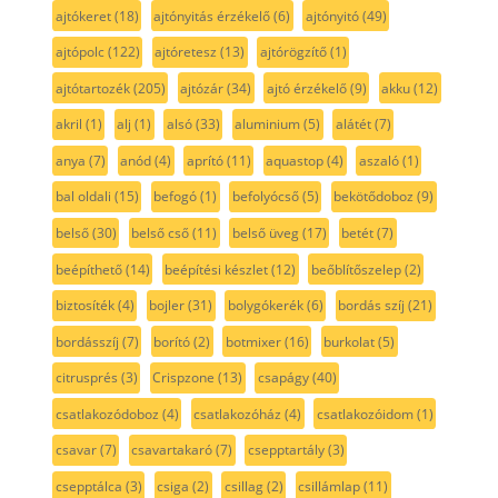
ajtókeret
(18)
ajtónyitás érzékelő
(6)
ajtónyitó
(49)
ajtópolc
(122)
ajtóretesz
(13)
ajtórögzítő
(1)
ajtótartozék
(205)
ajtózár
(34)
ajtó érzékelő
(9)
akku
(12)
akril
(1)
alj
(1)
alsó
(33)
aluminium
(5)
alátét
(7)
anya
(7)
anód
(4)
aprító
(11)
aquastop
(4)
aszaló
(1)
bal oldali
(15)
befogó
(1)
befolyócső
(5)
bekötődoboz
(9)
belső
(30)
belső cső
(11)
belső üveg
(17)
betét
(7)
beépíthető
(14)
beépítési készlet
(12)
beőblítőszelep
(2)
biztosíték
(4)
bojler
(31)
bolygókerék
(6)
bordás szíj
(21)
bordásszíj
(7)
borító
(2)
botmixer
(16)
burkolat
(5)
citrusprés
(3)
Crispzone
(13)
csapágy
(40)
csatlakozódoboz
(4)
csatlakozóház
(4)
csatlakozóidom
(1)
csavar
(7)
csavartakaró
(7)
csepptartály
(3)
csepptálca
(3)
csiga
(2)
csillag
(2)
csillámlap
(11)