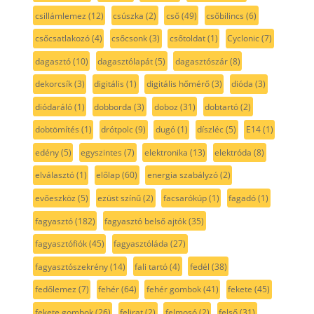
csillámlemez
(12)
csúszka
(2)
cső
(49)
csőbilincs
(6)
csőcsatlakozó
(4)
csőcsonk
(3)
csőtoldat
(1)
Cyclonic
(7)
dagasztó
(10)
dagasztólapát
(5)
dagasztószár
(8)
dekorcsík
(3)
digitális
(1)
digitális hőmérő
(3)
dióda
(3)
diódaráló
(1)
dobborda
(3)
doboz
(31)
dobtartó
(2)
dobtömítés
(1)
drótpolc
(9)
dugó
(1)
díszléc
(5)
E14
(1)
edény
(5)
egyszintes
(7)
elektronika
(13)
elektróda
(8)
elválasztó
(1)
előlap
(60)
energia szabályzó
(2)
evőeszköz
(5)
ezüst színű
(2)
facsarókúp
(1)
fagadó
(1)
fagyasztó
(182)
fagyasztó belső ajtók
(35)
fagyasztófiók
(45)
fagyasztóláda
(27)
fagyasztószekrény
(14)
fali tartó
(4)
fedél
(38)
fedőlemez
(7)
fehér
(64)
fehér gombok
(41)
fekete
(45)
fekete gombok
(26)
felirat
(2)
felmosó
(2)
felső
(31)