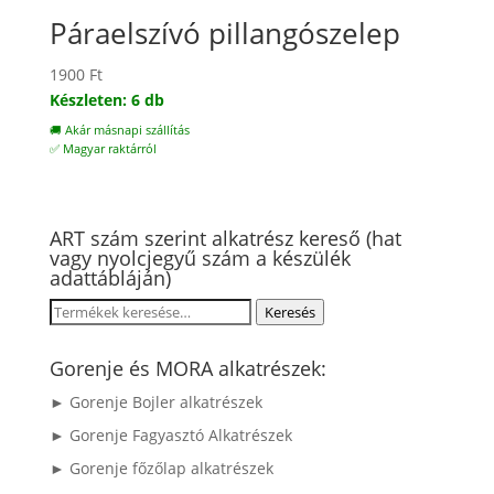
Páraelszívó pillangószelep
1900
Ft
Készleten: 6 db
🚚 Akár másnapi szállítás
✅ Magyar raktárról
ART szám szerint alkatrész kereső (hat
vagy nyolcjegyű szám a készülék
adattábláján)
Keresés
Keresés
a
következőre:
Gorenje és MORA alkatrészek:
► Gorenje Bojler alkatrészek
► Gorenje Fagyasztó Alkatrészek
► Gorenje főzőlap alkatrészek