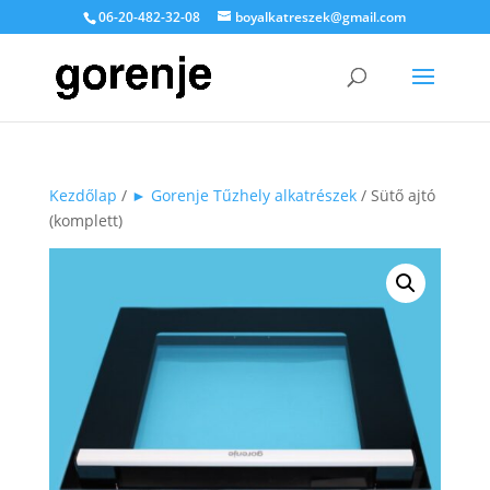
06-20-482-32-08
boyalkatreszek@gmail.com
Kezdőlap
/
► Gorenje Tűzhely alkatrészek
/ Sütő ajtó
(komplett)