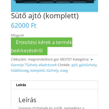
Sütő ajtó (komplett)
62000
Ft
Elfogyott
Értesítést kérek a termék
beérkezéséről
Cikkszám:
megrendelésre gor 883707
Kategória:
►
Gorenje Tűzhely alkatrészek
Címkék:
ajtó
,
gáztűzhely
,
hőállóüveg
,
komplett
,
tűzhely
,
üveg
Leírás
Leírás
Gorenje tűzhelyek és sütők, melyekhez a