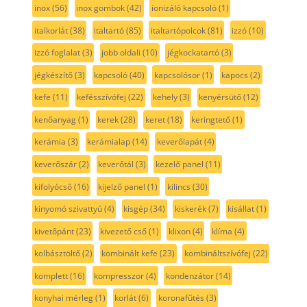
inox
(56)
inox gombok
(42)
ionizáló kapcsoló
(1)
italkorlát
(38)
italtartó
(85)
italtartópolcok
(81)
izzó
(10)
izzó foglalat
(3)
jobb oldali
(10)
jégkockatartó
(3)
jégkészítő
(3)
kapcsoló
(40)
kapcsolósor
(1)
kapocs
(2)
kefe
(11)
kefésszívófej
(22)
kehely
(3)
kenyérsütő
(12)
kenőanyag
(1)
kerek
(28)
keret
(18)
keringtető
(1)
kerámia
(3)
kerámialap
(14)
keverőlapát
(4)
keverőszár
(2)
keverőtál
(3)
kezelő panel
(11)
kifolyócső
(16)
kijelző panel
(1)
kilincs
(30)
kinyomó szivattyú
(4)
kisgép
(34)
kiskerék
(7)
kisállat
(1)
kivetőpánt
(23)
kivezető cső
(1)
klixon
(4)
klíma
(4)
kolbásztöltő
(2)
kombinált kefe
(23)
kombináltszívófej
(22)
komplett
(16)
kompresszor
(4)
kondenzátor
(14)
konyhai mérleg
(1)
korlát
(6)
koronafűtés
(3)