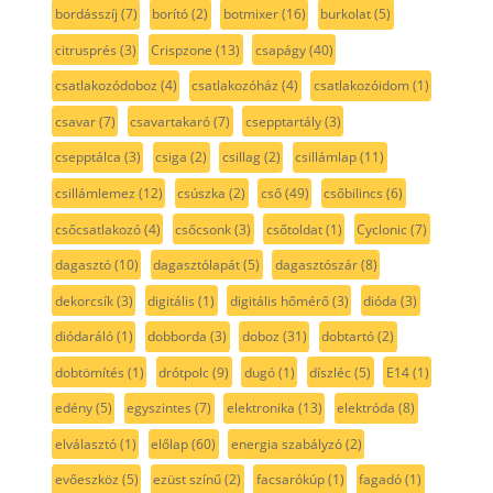
bordásszíj
(7)
borító
(2)
botmixer
(16)
burkolat
(5)
citrusprés
(3)
Crispzone
(13)
csapágy
(40)
csatlakozódoboz
(4)
csatlakozóház
(4)
csatlakozóidom
(1)
csavar
(7)
csavartakaró
(7)
csepptartály
(3)
csepptálca
(3)
csiga
(2)
csillag
(2)
csillámlap
(11)
csillámlemez
(12)
csúszka
(2)
cső
(49)
csőbilincs
(6)
csőcsatlakozó
(4)
csőcsonk
(3)
csőtoldat
(1)
Cyclonic
(7)
dagasztó
(10)
dagasztólapát
(5)
dagasztószár
(8)
dekorcsík
(3)
digitális
(1)
digitális hőmérő
(3)
dióda
(3)
diódaráló
(1)
dobborda
(3)
doboz
(31)
dobtartó
(2)
dobtömítés
(1)
drótpolc
(9)
dugó
(1)
díszléc
(5)
E14
(1)
edény
(5)
egyszintes
(7)
elektronika
(13)
elektróda
(8)
elválasztó
(1)
előlap
(60)
energia szabályzó
(2)
evőeszköz
(5)
ezüst színű
(2)
facsarókúp
(1)
fagadó
(1)