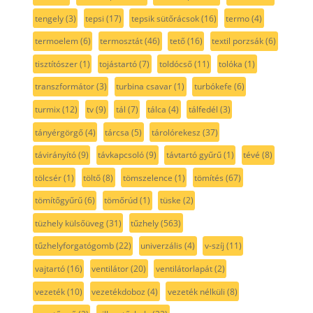
tengely
(3)
tepsi
(17)
tepsik sütőrácsok
(16)
termo
(4)
termoelem
(6)
termosztát
(46)
tető
(16)
textil porzsák
(6)
tisztítószer
(1)
tojástartó
(7)
toldócső
(11)
tolóka
(1)
transzformátor
(3)
turbina csavar
(1)
turbókefe
(6)
turmix
(12)
tv
(9)
tál
(7)
tálca
(4)
tálfedél
(3)
tányérgörgő
(4)
tárcsa
(5)
tárolórekesz
(37)
távirányító
(9)
távkapcsoló
(9)
távtartó gyűrű
(1)
tévé
(8)
tölcsér
(1)
töltő
(8)
tömszelence
(1)
tömítés
(67)
tömítőgyűrű
(6)
tömőrúd
(1)
tüske
(2)
tüzhely külsőüveg
(31)
tűzhely
(563)
tűzhelyforgatógomb
(22)
univerzális
(4)
v-szíj
(11)
vajtartó
(16)
ventilátor
(20)
ventilátorlapát
(2)
vezeték
(10)
vezetékdoboz
(4)
vezeték nélküli
(8)