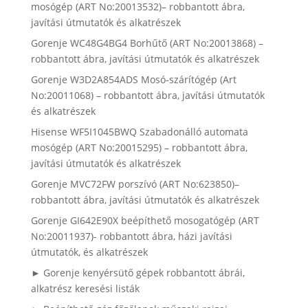
mosógép (ART No:20013532)– robbantott ábra,
javítási útmutatók és alkatrészek
Gorenje WC48G4BG4 Borhűtő (ART No:20013868) –
robbantott ábra, javítási útmutatók és alkatrészek
Gorenje W3D2A854ADS Mosó-szárítógép (Art
No:20011068) – robbantott ábra, javítási útmutatók
és alkatrészek
Hisense WF5I1045BWQ Szabadonálló automata
mosógép (ART No:20015295) – robbantott ábra,
javítási útmutatók és alkatrészek
Gorenje MVC72FW porszívó (ART No:623850)–
robbantott ábra, javítási útmutatók és alkatrészek
Gorenje GI642E90X beépíthető mosogatógép (ART
No:20011937)- robbantott ábra, házi javítási
útmutatók, és alkatrészek
► Gorenje kenyérsütő gépek robbantott ábrái,
alkatrész keresési listák