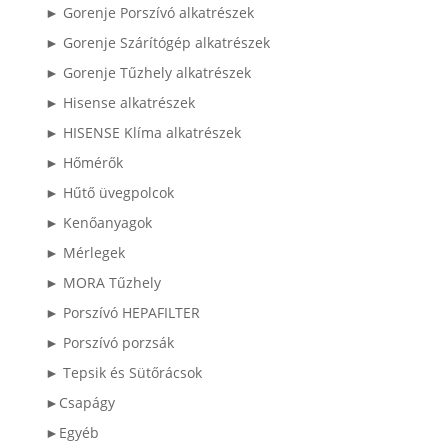
► Gorenje Porszívó alkatrészek
► Gorenje Szárítógép alkatrészek
► Gorenje Tűzhely alkatrészek
► Hisense alkatrészek
► HISENSE Klíma alkatrészek
► Hőmérők
► Hűtő üvegpolcok
► Kenőanyagok
► Mérlegek
► MORA Tűzhely
► Porszívó HEPAFILTER
► Porszívó porzsák
► Tepsik és Sütőrácsok
►Csapágy
►Egyéb