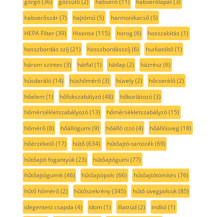
görgő
(36)
gőzsütő
(2)
habverő
(11)
habverőlapát
(3)
habverőszár
(7)
hajtómű
(5)
harmonikacső
(5)
HEPA Filter
(39)
Hisense
(115)
horog
(6)
hosszabítás
(1)
hosszbordás szíj
(21)
hosszbordásszíj
(6)
hurkatöltő
(1)
három szintes
(3)
hátfal
(1)
hátlap
(2)
házrész
(6)
húsdaráló
(14)
húshőmérő
(3)
hüvely
(2)
hőcserélő
(2)
hőelem
(1)
hőfokszabályzó
(48)
hőkorlátozó
(3)
hőmérsékletszabályozó
(13)
hőmérsékletszabályzó
(15)
hőmérő
(8)
hőállógumi
(9)
hőálló izzó
(4)
hőállóüveg
(18)
hőérzékelő
(17)
hűtő
(634)
hűtőajtó-tartozék
(69)
hűtőajtó fogantyúk
(23)
hűtőajtógumi
(77)
hűtőajtógumik
(46)
hűtőajtópolc
(66)
hűtőajtótömítés
(76)
hűtő hőmérő
(2)
hűtőszekrény
(345)
hűtő üvegpolcok
(85)
idegentest csapda
(4)
idom
(1)
illatrúd
(2)
indító
(1)