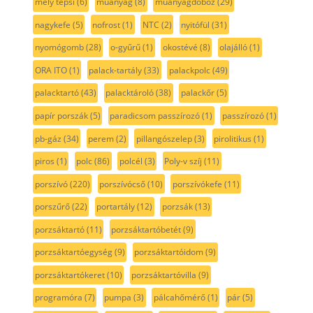
mély tepsi
(6)
műanyag
(8)
műanyagdoboz
(29)
nagykefe
(5)
nofrost
(1)
NTC
(2)
nyitófül
(31)
nyomógomb
(28)
o-gyűrű
(1)
okostévé
(8)
olajálló
(1)
ORA ITO
(1)
palack-tartály
(33)
palackpolc
(49)
palacktartó
(43)
palacktároló
(38)
palackőr
(5)
papír porszák
(5)
paradicsom passzírozó
(1)
passzírozó
(1)
pb-gáz
(34)
perem
(2)
pillangószelep
(3)
pirolitikus
(1)
piros
(1)
polc
(86)
polcél
(3)
Poly-v szíj
(11)
porszívó
(220)
porszívócső
(10)
porszívókefe
(11)
porszűrő
(22)
portartály
(12)
porzsák
(13)
porzsáktartó
(11)
porzsáktartóbetét
(9)
porzsáktartóegység
(9)
porzsáktartóidom
(9)
porzsáktartókeret
(10)
porzsáktartóvilla
(9)
programóra
(7)
pumpa
(3)
pálcahőmérő
(1)
pár
(5)