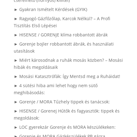
cserélhető (hornyos) kivitel)
► Gyakran Ismételt Kérdések (GYIK)
► Ragyogó Gázfőzőlap, Karcok Nélkül? – A Profi
Tisztítás Első Lépései
► HISENSE / GORENJE klíma robbantott ábrák
► Gorenje bojler robbantott ábrák, és használati
utasítások
► Miért károsodnak a ruhák mosás közben? – Mosási
hibák és megoldásaik
► Mosási Katasztrófák: Így Mentsd meg a Ruháidat!
► 4 sütési hiba ami lehet hogy nem sütő
meghibásodás:
► Gorenje / MORA Tűzhely tippek és tanácsok:
► HISENSE / Gorenej Hűtők és fagyasztók: tippek és
megoldások:
► LOC gyerekzár Gorenje és MORA készülékeken:
► Gorenje és MORA Gázkészülékek PB gázra