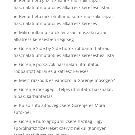
► Beépíthető gáz főzőlapok műszaki rajzai,
használati útmutatói és alkatrész keresési listái
► Beépíthető mikrohullámú sütők műszaki rajzai,
használati útmutatói és alkatrész keresés
► Mikrohullámú sütők leírásai, műszaki rajzai,
alkatrész keresésben segítség
► Gorenje Side by Side hűtők robbantott ábrái,
használati útmutaóti és alkatrész kereséshez lista
► Gorenje porszívók használati útmutatói,
robbantott ábrái és alkatrész keresés
► Miért rázkódik és vándorol a Gorenje mosógép?
► Gorenje mosógép – teljes útmutató: használat,
hibák, karbantartás
► Külső sütő ajtóüveg csere Gorenje és Mora
sütőknél
► Gorenje hűtő ajtógumi csere házilag – így
spórolhatsz tízezreket szerviz nélkül (Könnyen