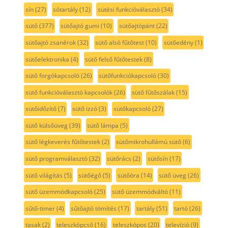
sín
(27)
sótartály
(12)
sütési funkcióválasztó
(34)
sütő
(377)
sütőajtó gumi
(10)
sütőajtópánt
(22)
sütőajtó zsanérok
(32)
sütő alsó fűtőtest
(10)
sütőedény
(1)
sütőelektronika
(4)
sütő felső fűtőtestek
(8)
sütő forgókapcsoló
(26)
sütőfunkciókapcsoló
(30)
sütő funkcióválasztó kapcsolók
(26)
sütő fűtőszálak
(15)
sütőidőzítő
(7)
sütő izzó
(3)
sütőkapcsoló
(27)
sütő külsőüveg
(39)
sütő lámpa
(5)
sütő légkeverés fűtőtestek
(2)
sütőmikrohullámú sütő
(6)
sütő programválasztó
(32)
sütőrács
(2)
sütősín
(17)
sütő világítás
(5)
sütőégő
(5)
sütőóra
(14)
sütő üveg
(26)
sütő üzemmódkapcsoló
(25)
sütő üzemmódváltó
(11)
sűtő-timer
(4)
sűtőajtó tömítés
(17)
tartály
(51)
tartó
(26)
tasak
(2)
teleszkópcső
(16)
teleszkópos
(20)
televízió
(9)