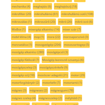
mechanika
(4)
meghajtás
(6)
meghajtószíj
(18)
mikrofilter
(20)
mikrohullámú
(61)
mikrohullámú sütő
(108)
mikroszálas
(1)
mikroszűrő
(20)
mikró
(26)
mikró izzó
(6)
MixBox
(1)
mixergép alkatrész
(14)
mixer szár
(7)
mobil klíma
(4)
mop
(1)
mora
(22)
morzsaporszívó
(3)
morzsatálca
(1)
mosogatógép
(204)
mososzaritogep
(5)
mosógép alkatrész
(280)
mosógépcső
(3)
mosógép fűtőszál
(7)
Mosógép leeresztő szivattyú
(6)
mosógépszelep
(3)
mosógépszénkefe
(9)
mosógép szíj
(18)
mosószer adagoló
(21)
motor
(29)
motorforgótányér
(2)
motorkefe
(7)
motortartó
(1)
mágnes
(3)
mágneses
(2)
mágnesgumi
(78)
mágnes szelep
(4)
mágnesszelep
(2)
mélyhűtő
(1)