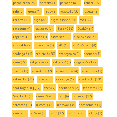
páraelszívó
(50)
párásító
(1)
párátlanító
(1)
rekesz
(29)
relé
(5)
retesz
(1)
retro
(2)
robotgép
(37)
rosetta
(2)
rozetta
(11)
rugó
(20)
rugós-zsanér
(33)
rács
(27)
rácsgumi
(4)
rácstartó
(3)
résszívó
(8)
rögzítő
(27)
rögzítőfül
(1)
rövid
(1)
rúdmixer
(14)
side by side
(53)
smoothie
(2)
SpaceBox
(5)
stift
(10)
sutő hőmérő
(4)
szabályzó
(1)
szeletelő
(20)
szennytálca
(1)
szenzor
(5)
szett
(29)
szigetelés
(2)
szigetelő
(3)
szigetelőcsík
(2)
szikra
(11)
szikratrafó
(2)
szikráztató
(14)
szilikonzsír
(1)
szimering
(11)
szivacs
(3)
szivattyú
(17)
szárítógép
(101)
szárítógép szíj
(14)
szén
(7)
szénfilter
(18)
szénkefe
(12)
Szénkefék
(7)
szénszűrő
(3)
Szíj
(6)
színtelen
(17)
szívócső
(11)
szívófej
(39)
szórókar
(36)
szöszemelő
(1)
szürke
(8)
szűkítő
(2)
szűrő
(97)
szűrőház
(5)
sárga
(1)