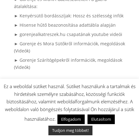
átalakítása:
► Kenyérsütő bordásszíjak: Hossz és szélesség infók
► Hisense hűtő beazonosítása adattábla alapján
► gorenjealkatreszek.hu csapatának youtube videói
► Gorenje és Mora Sütőkről információk, megoldások
(Videók)
► Gorenje Szárítógépekről információk, megoldások
(Videók)
Ez a weboldal sütiket használ. Sütiket használunk a tartalmak és
hirdetések személyre szabásához, közösségi funkciók
► 2008 előtti MORA készülékek
biztosításához, valamint weboldalforgalmunk elemzéséhez. A
► Gorenje Szárítógépek használati utasítása és
weboldalon való böngészés folytatásával Ön hozzájárul a sütik
alkatrészei
► Gorenje mosógépek használati utasítása,
használatához.
Elfogadom
Elutasítom
robbantott ábrája és alkatrészei
Tudjon meg többet!
► Sütőajtó leszerelése (Videó)