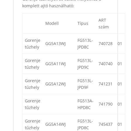
komplett ajtó használható:
ART
Modell
Típus
szám
Gorenje
FG513L-
GG5A13WJ
740728
01
tűzhely
JPD8C
Gorenje
FG513L-
GG5A11WJ
740740
01
tűzhely
JPD9C
Gorenje
FG513L-
GG5A12WJ
741231
01
tűzhely
JPD9F
Gorenje
FG513A-
741790
01
tűzhely
HPD8C
Gorenje
FG513L-
GG5A14WJ
745437
01
tűzhely
JPD8C