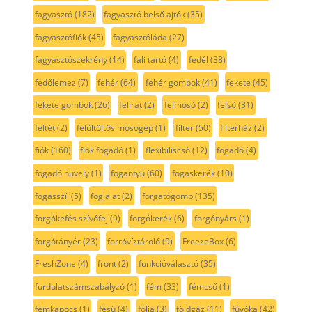
fagyasztó
(182)
fagyasztó belső ajtók
(35)
fagyasztófiók
(45)
fagyasztóláda
(27)
fagyasztószekrény
(14)
fali tartó
(4)
fedél
(38)
fedőlemez
(7)
fehér
(64)
fehér gombok
(41)
fekete
(45)
fekete gombok
(26)
felirat
(2)
felmosó
(2)
felső
(31)
feltét
(2)
felültöltős mosógép
(1)
filter
(50)
filterház
(2)
fiók
(160)
fiók fogadó
(1)
flexibiliscső
(12)
fogadó
(4)
fogadó hüvely
(1)
fogantyú
(60)
fogaskerék
(10)
fogasszíj
(5)
foglalat
(2)
forgatógomb
(135)
forgókefés szívófej
(9)
forgókerék
(6)
forgónyárs
(1)
forgótányér
(23)
forróvíztároló
(9)
FreezeBox
(6)
FreshZone
(4)
front
(2)
funkcióválasztó
(35)
furdulatszámszabályzó
(1)
fém
(33)
fémcső
(1)
fémkapocs
(1)
fésű
(4)
fólia
(3)
földgáz
(11)
fúvóka
(42)