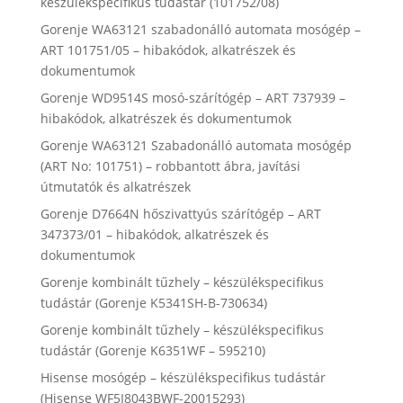
készülékspecifikus tudástár (101752/08)
Gorenje WA63121 szabadonálló automata mosógép –
ART 101751/05 – hibakódok, alkatrészek és
dokumentumok
Gorenje WD9514S mosó-szárítógép – ART 737939 –
hibakódok, alkatrészek és dokumentumok
Gorenje WA63121 Szabadonálló automata mosógép
(ART No: 101751) – robbantott ábra, javítási
útmutatók és alkatrészek
Gorenje D7664N hőszivattyús szárítógép – ART
347373/01 – hibakódok, alkatrészek és
dokumentumok
Gorenje kombinált tűzhely – készülékspecifikus
tudástár (Gorenje K5341SH-B-730634)
Gorenje kombinált tűzhely – készülékspecifikus
tudástár (Gorenje K6351WF – 595210)
Hisense mosógép – készülékspecifikus tudástár
(Hisense WF5I8043BWF-20015293)