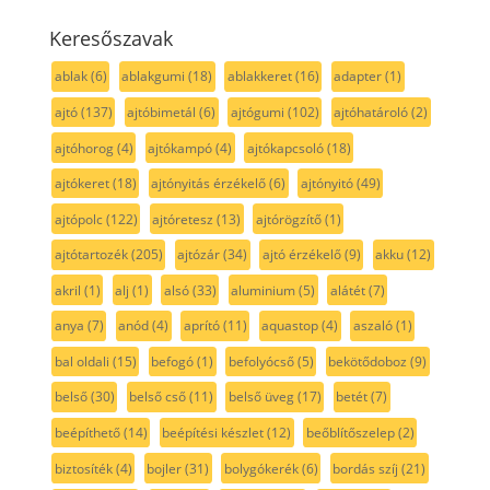
Keresőszavak
ablak
(6)
ablakgumi
(18)
ablakkeret
(16)
adapter
(1)
ajtó
(137)
ajtóbimetál
(6)
ajtógumi
(102)
ajtóhatároló
(2)
ajtóhorog
(4)
ajtókampó
(4)
ajtókapcsoló
(18)
ajtókeret
(18)
ajtónyitás érzékelő
(6)
ajtónyitó
(49)
ajtópolc
(122)
ajtóretesz
(13)
ajtórögzítő
(1)
ajtótartozék
(205)
ajtózár
(34)
ajtó érzékelő
(9)
akku
(12)
akril
(1)
alj
(1)
alsó
(33)
aluminium
(5)
alátét
(7)
anya
(7)
anód
(4)
aprító
(11)
aquastop
(4)
aszaló
(1)
bal oldali
(15)
befogó
(1)
befolyócső
(5)
bekötődoboz
(9)
belső
(30)
belső cső
(11)
belső üveg
(17)
betét
(7)
beépíthető
(14)
beépítési készlet
(12)
beőblítőszelep
(2)
biztosíték
(4)
bojler
(31)
bolygókerék
(6)
bordás szíj
(21)