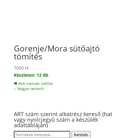
Gorenje/Mora sütőajtó
tömítés
7000
Ft
Készleten: 12 db
🚚 Akár másnapi szállítás
✅ Magyar raktárról
ART szám szerint alkatrész kereső (hat
vagy nyolcjegyű szám a készülék
adattábláján)
Keresés
Keresés