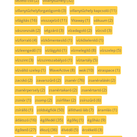
vezető cső
(2)
villanytűzhely
(32)
villanytűzhelyforgatógomb
(3)
villanytűzhely kapcsoló
(11)
világítás
(16)
visszajelző
(11)
Vitaway
(1)
vákuum
(2)
vászonzsák
(2)
végzáró
(3)
vízadagoló
(2)
vízcső
(3)
vízforraló
(4)
vízkőmentesítő
(1)
vízkőtelenítő
(1)
vízleengedő
(1)
vízlágyító
(1)
vízmelegítő
(8)
vízszelep
(5)
vízszint
(3)
vízszintszabályzó
(1)
víztartály
(5)
vízváltó szelep
(1)
WaveActive
(8)
wok
(10)
xtraspace
(1)
zacskó
(2)
zavarszűrő
(2)
zsanér
(76)
zsanéralátét
(2)
zsanérpersely
(2)
zsanértakaró
(2)
zsanértartó
(2)
zsinór
(1)
zsomp
(2)
zsírfilter
(2)
zsírszűrő
(6)
zsírálló
(1)
zöldségfiók
(50)
állítható láb
(7)
áramlás
(1)
átlátszó
(16)
égőfedél
(35)
égőfej
(1)
égőház
(9)
égőtető
(27)
ékszíj
(36)
élvédő
(5)
érzékelő
(3)