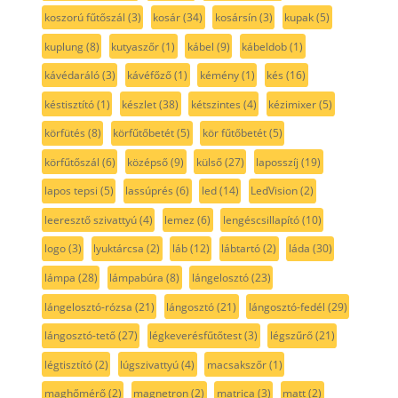
koszorú fűtőszál
(3)
kosár
(34)
kosársín
(3)
kupak
(5)
kuplung
(8)
kutyaszőr
(1)
kábel
(9)
kábeldob
(1)
kávédaráló
(3)
kávéfőző
(1)
kémény
(1)
kés
(16)
késtisztító
(1)
készlet
(38)
kétszintes
(4)
kézimixer
(5)
körfütés
(8)
körfűtőbetét
(5)
kör fűtőbetét
(5)
körfűtőszál
(6)
középső
(9)
külső
(27)
laposszíj
(19)
lapos tepsi
(5)
lassúprés
(6)
led
(14)
LedVision
(2)
leeresztő szivattyú
(4)
lemez
(6)
lengéscsillapító
(10)
logo
(3)
lyuktárcsa
(2)
láb
(12)
lábtartó
(2)
láda
(30)
lámpa
(28)
lámpabúra
(8)
lángelosztó
(23)
lángelosztó-rózsa
(21)
lángosztó
(21)
lángosztó-fedél
(29)
lángosztó-tető
(27)
légkeverésfűtőtest
(3)
légszűrő
(21)
légtisztító
(2)
lúgszivattyú
(4)
macsakszőr
(1)
maghőmérő
(2)
magnetron
(2)
matrica
(3)
matt
(2)