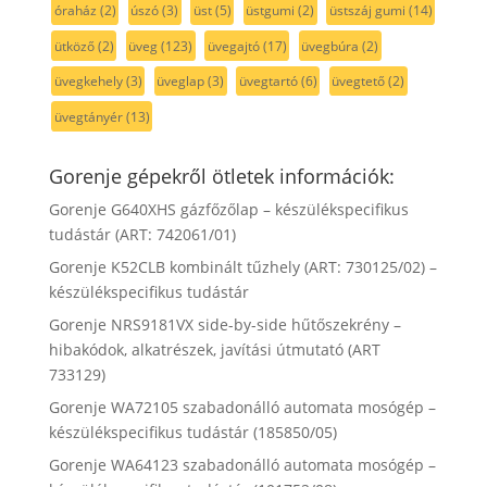
óraház
(2)
úszó
(3)
üst
(5)
üstgumi
(2)
üstszáj gumi
(14)
ütköző
(2)
üveg
(123)
üvegajtó
(17)
üvegbúra
(2)
üvegkehely
(3)
üveglap
(3)
üvegtartó
(6)
üvegtető
(2)
üvegtányér
(13)
Gorenje gépekről ötletek információk:
Gorenje G640XHS gázfőzőlap – készülékspecifikus
tudástár (ART: 742061/01)
Gorenje K52CLB kombinált tűzhely (ART: 730125/02) –
készülékspecifikus tudástár
Gorenje NRS9181VX side-by-side hűtőszekrény –
hibakódok, alkatrészek, javítási útmutató (ART
733129)
Gorenje WA72105 szabadonálló automata mosógép –
készülékspecifikus tudástár (185850/05)
Gorenje WA64123 szabadonálló automata mosógép –