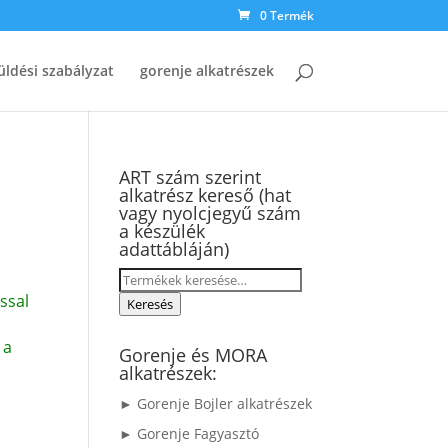
0 Termék
üldési szabályzat
gorenje alkatrészek
ART szám szerint
alkatrész kereső (hat
vagy nyolcjegyű szám
a készülék
adattábláján)
Keresés
ssal
a
Keresés
következőre:
 a
Gorenje és MORA
alkatrészek:
► Gorenje Bojler alkatrészek
► Gorenje Fagyasztó