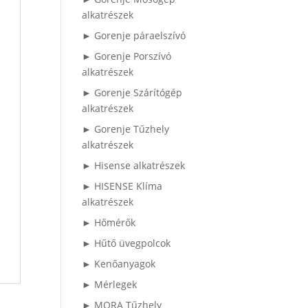
alkatrészek
► Gorenje páraelszívó
► Gorenje Porszívó
alkatrészek
► Gorenje Szárítógép
alkatrészek
► Gorenje Tűzhely
alkatrészek
► Hisense alkatrészek
► HISENSE Klíma
alkatrészek
► Hőmérők
► Hűtő üvegpolcok
► Kenőanyagok
► Mérlegek
► MORA Tűzhely