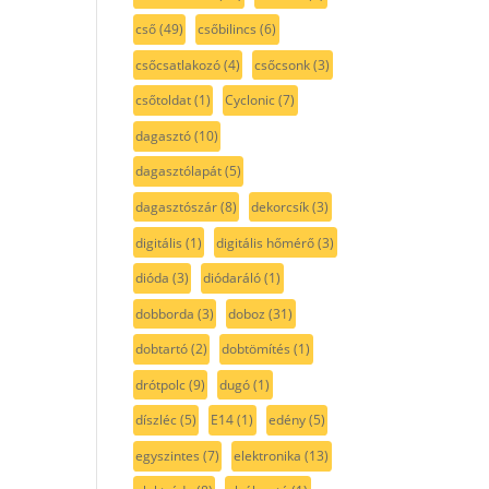
cső
(49)
csőbilincs
(6)
csőcsatlakozó
(4)
csőcsonk
(3)
csőtoldat
(1)
Cyclonic
(7)
dagasztó
(10)
dagasztólapát
(5)
dagasztószár
(8)
dekorcsík
(3)
digitális
(1)
digitális hőmérő
(3)
dióda
(3)
diódaráló
(1)
dobborda
(3)
doboz
(31)
dobtartó
(2)
dobtömítés
(1)
drótpolc
(9)
dugó
(1)
díszléc
(5)
E14
(1)
edény
(5)
egyszintes
(7)
elektronika
(13)