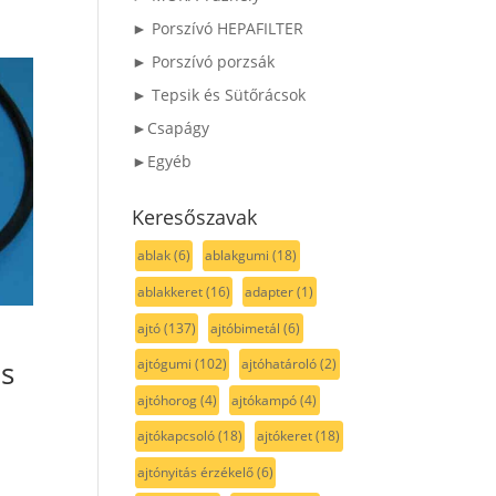
► Porszívó HEPAFILTER
► Porszívó porzsák
► Tepsik és Sütőrácsok
►Csapágy
►Egyéb
Keresőszavak
ablak
(6)
ablakgumi
(18)
ablakkeret
(16)
adapter
(1)
ajtó
(137)
ajtóbimetál
(6)
és
ajtógumi
(102)
ajtóhatároló
(2)
ajtóhorog
(4)
ajtókampó
(4)
ajtókapcsoló
(18)
ajtókeret
(18)
ajtónyitás érzékelő
(6)