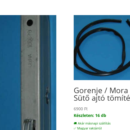
Gorenje / Mora
Sütő ajtó tömít
6900
Ft
Készleten: 16 db
🚚 Akár másnapi szállítás
✅ Magyar raktárról