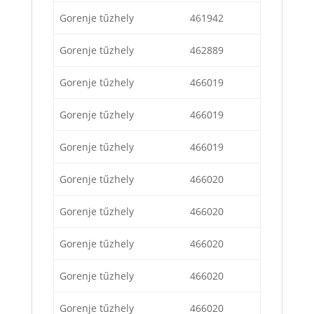
Gorenje tűzhely
461942
Gorenje tűzhely
462889
Gorenje tűzhely
466019
Gorenje tűzhely
466019
Gorenje tűzhely
466019
Gorenje tűzhely
466020
Gorenje tűzhely
466020
Gorenje tűzhely
466020
Gorenje tűzhely
466020
Gorenje tűzhely
466020