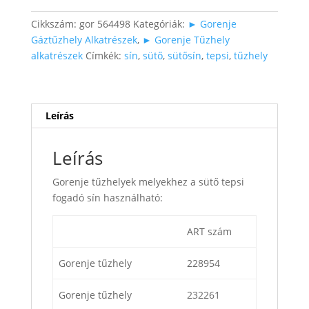
mennyiség
Cikkszám:
gor 564498
Kategóriák:
► Gorenje
Gáztűzhely Alkatrészek
,
► Gorenje Tűzhely
alkatrészek
Címkék:
sín
,
sütő
,
sütősín
,
tepsi
,
tűzhely
Leírás
Leírás
Gorenje tűzhelyek melyekhez a sütő tepsi
fogadó sín használható:
ART szám
Gorenje tűzhely
228954
Gorenje tűzhely
232261