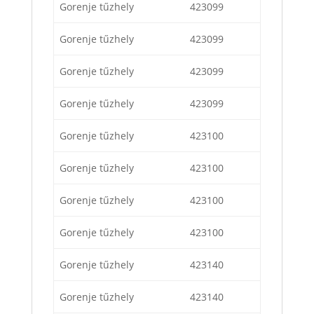
Gorenje tűzhely
423099
Gorenje tűzhely
423099
Gorenje tűzhely
423099
Gorenje tűzhely
423099
Gorenje tűzhely
423100
Gorenje tűzhely
423100
Gorenje tűzhely
423100
Gorenje tűzhely
423100
Gorenje tűzhely
423140
Gorenje tűzhely
423140