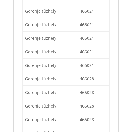
Gorenje tűzhely
466021
Gorenje tűzhely
466021
Gorenje tűzhely
466021
Gorenje tűzhely
466021
Gorenje tűzhely
466021
Gorenje tűzhely
466028
Gorenje tűzhely
466028
Gorenje tűzhely
466028
Gorenje tűzhely
466028