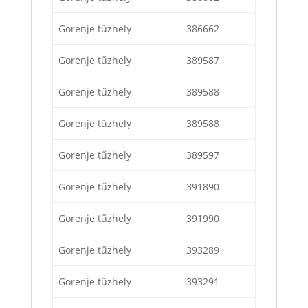
Gorenje tűzhely
386662
Gorenje tűzhely
389587
Gorenje tűzhely
389588
Gorenje tűzhely
389588
Gorenje tűzhely
389597
Gorenje tűzhely
391890
Gorenje tűzhely
391990
Gorenje tűzhely
393289
Gorenje tűzhely
393291