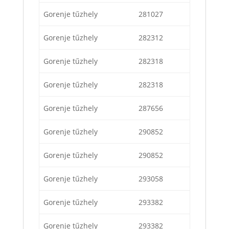
Gorenje tűzhely
281027
Gorenje tűzhely
282312
Gorenje tűzhely
282318
Gorenje tűzhely
282318
Gorenje tűzhely
287656
Gorenje tűzhely
290852
Gorenje tűzhely
290852
Gorenje tűzhely
293058
Gorenje tűzhely
293382
Gorenje tűzhely
293382