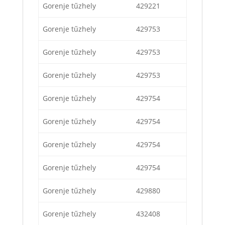
Gorenje tűzhely
429221
Gorenje tűzhely
429753
Gorenje tűzhely
429753
Gorenje tűzhely
429753
Gorenje tűzhely
429754
Gorenje tűzhely
429754
Gorenje tűzhely
429754
Gorenje tűzhely
429754
Gorenje tűzhely
429880
Gorenje tűzhely
432408