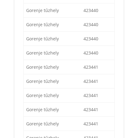
Gorenje tűzhely
423440
Gorenje tűzhely
423440
Gorenje tűzhely
423440
Gorenje tűzhely
423440
Gorenje tűzhely
423441
Gorenje tűzhely
423441
Gorenje tűzhely
423441
Gorenje tűzhely
423441
Gorenje tűzhely
423441
Gorenje tűzhely
423441