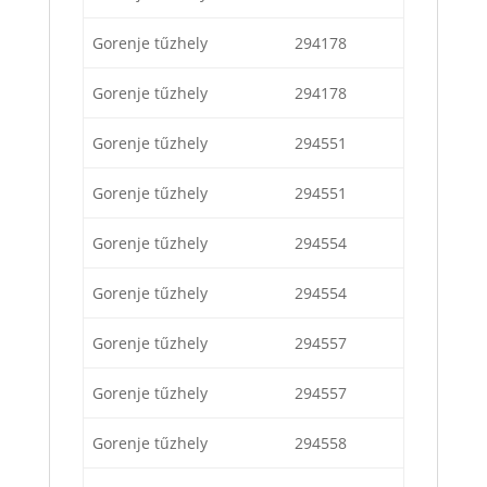
Gorenje tűzhely
294178
Gorenje tűzhely
294178
Gorenje tűzhely
294551
Gorenje tűzhely
294551
Gorenje tűzhely
294554
Gorenje tűzhely
294554
Gorenje tűzhely
294557
Gorenje tűzhely
294557
Gorenje tűzhely
294558