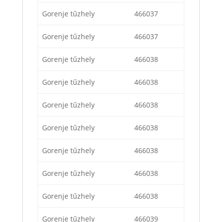
Gorenje tűzhely
466037
Gorenje tűzhely
466037
Gorenje tűzhely
466038
Gorenje tűzhely
466038
Gorenje tűzhely
466038
Gorenje tűzhely
466038
Gorenje tűzhely
466038
Gorenje tűzhely
466038
Gorenje tűzhely
466038
Gorenje tűzhely
466039