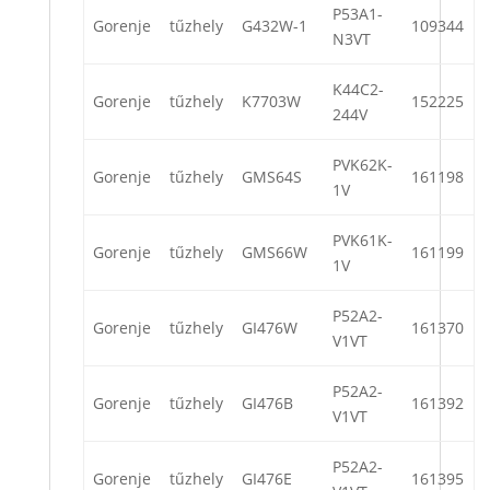
P53A1-
Gorenje
tűzhely
G432W-1
109344
N3VT
K44C2-
Gorenje
tűzhely
K7703W
152225
244V
PVK62K-
Gorenje
tűzhely
GMS64S
161198
1V
PVK61K-
Gorenje
tűzhely
GMS66W
161199
1V
P52A2-
Gorenje
tűzhely
GI476W
161370
V1VT
P52A2-
Gorenje
tűzhely
GI476B
161392
V1VT
P52A2-
Gorenje
tűzhely
GI476E
161395