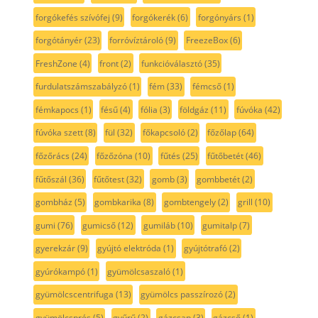
forgókefés szívófej
(9)
forgókerék
(6)
forgónyárs
(1)
forgótányér
(23)
forróvíztároló
(9)
FreezeBox
(6)
FreshZone
(4)
front
(2)
funkcióválasztó
(35)
furdulatszámszabályzó
(1)
fém
(33)
fémcső
(1)
fémkapocs
(1)
fésű
(4)
fólia
(3)
földgáz
(11)
fúvóka
(42)
fúvóka szett
(8)
fül
(32)
főkapcsoló
(2)
főzőlap
(64)
főzőrács
(24)
főzőzóna
(10)
fűtés
(25)
fűtőbetét
(46)
fűtőszál
(36)
fűtőtest
(32)
gomb
(3)
gombbetét
(2)
gombház
(5)
gombkarika
(8)
gombtengely
(2)
grill
(10)
gumi
(76)
gumicső
(12)
gumiláb
(10)
gumitalp
(7)
gyerekzár
(9)
gyújtó elektróda
(1)
gyújtótrafó
(2)
gyúrókampó
(1)
gyümölcsaszaló
(1)
gyümölcscentrifuga
(13)
gyümölcs passzírozó
(2)
gyümölcsprés
(5)
gyűrű
(2)
gázcsap
(3)
gázcső
(1)