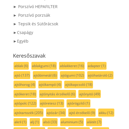
► Porszívó HEPAFILTER
► Porszívó porzsák
► Tepsik és Sütőrácsok
►Csapágy
►Egyéb
Keresőszavak
ablak
(6)
ablakgumi
(18)
ablakkeret
(16)
adapter
(1)
ajtó
(137)
ajtóbimetál
(6)
ajtógumi
(102)
ajtóhatároló
(2)
ajtóhorog
(4)
ajtókampó
(4)
ajtókapcsoló
(18)
ajtókeret
(18)
ajtónyitás érzékelő
(6)
ajtónyitó
(49)
ajtópolc
(122)
ajtóretesz
(13)
ajtórögzítő
(1)
ajtótartozék
(205)
ajtózár
(34)
ajtó érzékelő
(9)
akku
(12)
akril
(1)
alj
(1)
alsó
(33)
aluminium
(5)
alátét
(7)