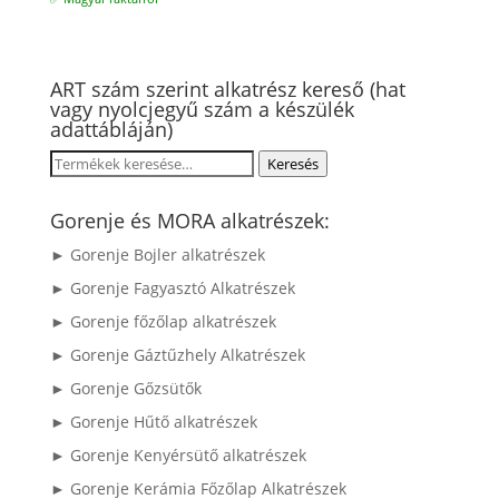
ART szám szerint alkatrész kereső (hat
vagy nyolcjegyű szám a készülék
adattábláján)
Keresés
Keresés
a
következőre:
Gorenje és MORA alkatrészek:
► Gorenje Bojler alkatrészek
► Gorenje Fagyasztó Alkatrészek
► Gorenje főzőlap alkatrészek
► Gorenje Gáztűzhely Alkatrészek
► Gorenje Gőzsütők
► Gorenje Hűtő alkatrészek
► Gorenje Kenyérsütő alkatrészek
► Gorenje Kerámia Főzőlap Alkatrészek