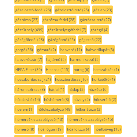
gázelosztó-fedél
(26)
gázelosztó-tető
(25)
gázlap
(23)
gázrózsa
(23)
gázrózsa-fedél
(28)
gázrózsa-tető
(27)
gáztűzhely
(499)
gáztűzhelyégőfedél
(7)
gázégő
(4)
gázégőfedél
(28)
gázégőtető
(25)
gégecső
(22)
görgő
(36)
gőzsütő
(2)
habverő
(11)
habverőlapát
(3)
habverőszár
(7)
hajtómű
(5)
harmonikacső
(5)
HEPA Filter
(39)
Hisense
(115)
horog
(6)
hosszabítás
(1)
hosszbordás szíj
(21)
hosszbordásszíj
(6)
hurkatöltő
(1)
három szintes
(3)
hátfal
(1)
hátlap
(2)
házrész
(6)
húsdaráló
(14)
húshőmérő
(3)
hüvely
(2)
hőcserélő
(2)
hőelem
(1)
hőfokszabályzó
(48)
hőkorlátozó
(3)
hőmérsékletszabályozó
(13)
hőmérsékletszabályzó
(15)
hőmérő
(8)
hőállógumi
(9)
hőálló izzó
(4)
hőállóüveg
(18)