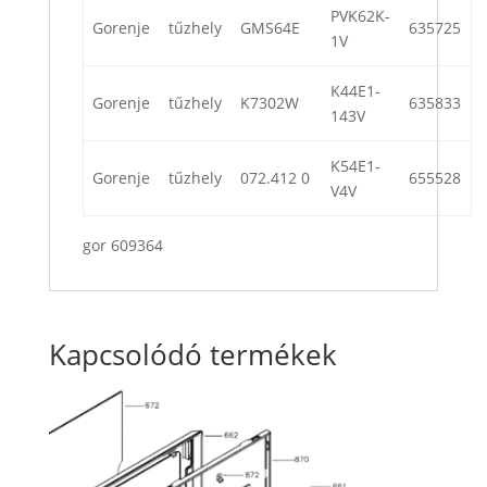
PVK62K-
Gorenje
tűzhely
GMS64E
635725
1V
K44E1-
Gorenje
tűzhely
K7302W
635833
143V
K54E1-
Gorenje
tűzhely
072.412 0
655528
V4V
gor 609364
Kapcsolódó termékek