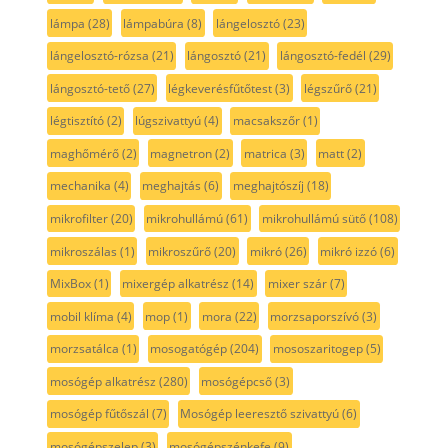
lámpa
(28)
lámpabúra
(8)
lángelosztó
(23)
lángelosztó-rózsa
(21)
lángosztó
(21)
lángosztó-fedél
(29)
lángosztó-tető
(27)
légkeverésfűtőtest
(3)
légszűrő
(21)
légtisztító
(2)
lúgszivattyú
(4)
macsakszőr
(1)
maghőmérő
(2)
magnetron
(2)
matrica
(3)
matt
(2)
mechanika
(4)
meghajtás
(6)
meghajtószíj
(18)
mikrofilter
(20)
mikrohullámú
(61)
mikrohullámú sütő
(108)
mikroszálas
(1)
mikroszűrő
(20)
mikró
(26)
mikró izzó
(6)
MixBox
(1)
mixergép alkatrész
(14)
mixer szár
(7)
mobil klíma
(4)
mop
(1)
mora
(22)
morzsaporszívó
(3)
morzsatálca
(1)
mosogatógép
(204)
mososzaritogep
(5)
mosógép alkatrész
(280)
mosógépcső
(3)
mosógép fűtőszál
(7)
Mosógép leeresztő szivattyú
(6)
mosógépszelep
(3)
mosógépszénkefe
(9)