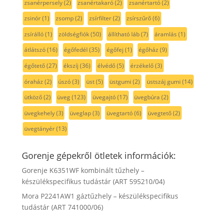
zsanérpersely
(2)
zsanértakaró
(2)
zsanértartó
(2)
zsinór
(1)
zsomp
(2)
zsírfilter
(2)
zsírszűrő
(6)
zsírálló
(1)
zöldségfiók
(50)
állítható láb
(7)
áramlás
(1)
átlátszó
(16)
égőfedél
(35)
égőfej
(1)
égőház
(9)
égőtető
(27)
ékszíj
(36)
élvédő
(5)
érzékelő
(3)
óraház
(2)
úszó
(3)
üst
(5)
üstgumi
(2)
üstszáj gumi
(14)
ütköző
(2)
üveg
(123)
üvegajtó
(17)
üvegbúra
(2)
üvegkehely
(3)
üveglap
(3)
üvegtartó
(6)
üvegtető
(2)
üvegtányér
(13)
Gorenje gépekről ötletek információk:
Gorenje K6351WF kombinált tűzhely –
készülékspecifikus tudástár (ART 595210/04)
Mora P2241AW1 gáztűzhely – készülékspecifikus
tudástár (ART 741000/06)