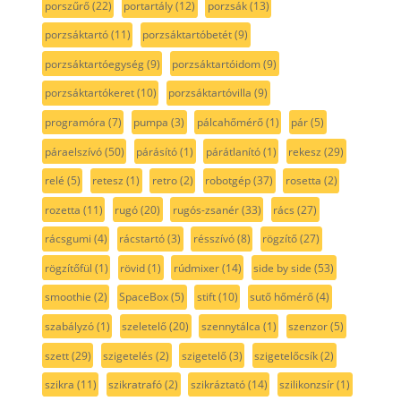
porszűrő
(22)
portartály
(12)
porzsák
(13)
porzsáktartó
(11)
porzsáktartóbetét
(9)
porzsáktartóegység
(9)
porzsáktartóidom
(9)
porzsáktartókeret
(10)
porzsáktartóvilla
(9)
programóra
(7)
pumpa
(3)
pálcahőmérő
(1)
pár
(5)
páraelszívó
(50)
párásító
(1)
párátlanító
(1)
rekesz
(29)
relé
(5)
retesz
(1)
retro
(2)
robotgép
(37)
rosetta
(2)
rozetta
(11)
rugó
(20)
rugós-zsanér
(33)
rács
(27)
rácsgumi
(4)
rácstartó
(3)
résszívó
(8)
rögzítő
(27)
rögzítőfül
(1)
rövid
(1)
rúdmixer
(14)
side by side
(53)
smoothie
(2)
SpaceBox
(5)
stift
(10)
sutő hőmérő
(4)
szabályzó
(1)
szeletelő
(20)
szennytálca
(1)
szenzor
(5)
szett
(29)
szigetelés
(2)
szigetelő
(3)
szigetelőcsík
(2)
szikra
(11)
szikratrafó
(2)
szikráztató
(14)
szilikonzsír
(1)