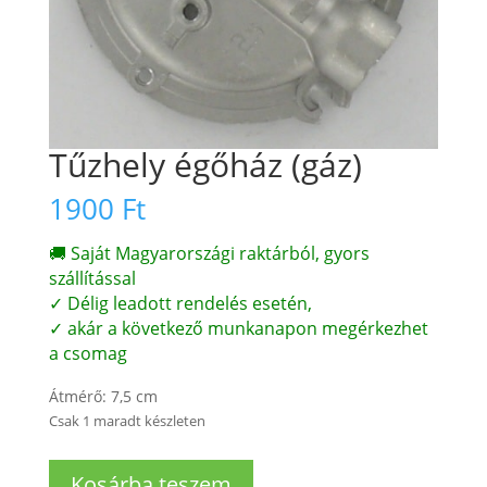
Tűzhely égőház (gáz)
1900
Ft
🚚 Saját Magyarországi raktárból, gyors
szállítással
✓ Délig leadott rendelés esetén,
✓ akár a következő munkanapon megérkezhet
a csomag
Átmérő: 7,5 cm
Csak 1 maradt készleten
Tűzhely
Kosárba teszem