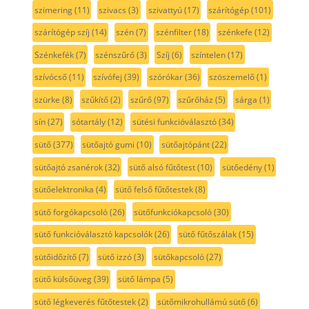
szimering
(11)
szivacs
(3)
szivattyú
(17)
szárítógép
(101)
szárítógép szíj
(14)
szén
(7)
szénfilter
(18)
szénkefe
(12)
Szénkefék
(7)
szénszűrő
(3)
Szíj
(6)
színtelen
(17)
szívócső
(11)
szívófej
(39)
szórókar
(36)
szöszemelő
(1)
szürke
(8)
szűkítő
(2)
szűrő
(97)
szűrőház
(5)
sárga
(1)
sín
(27)
sótartály
(12)
sütési funkcióválasztó
(34)
sütő
(377)
sütőajtó gumi
(10)
sütőajtópánt
(22)
sütőajtó zsanérok
(32)
sütő alsó fűtőtest
(10)
sütőedény
(1)
sütőelektronika
(4)
sütő felső fűtőtestek
(8)
sütő forgókapcsoló
(26)
sütőfunkciókapcsoló
(30)
sütő funkcióválasztó kapcsolók
(26)
sütő fűtőszálak
(15)
sütőidőzítő
(7)
sütő izzó
(3)
sütőkapcsoló
(27)
sütő külsőüveg
(39)
sütő lámpa
(5)
sütő légkeverés fűtőtestek
(2)
sütőmikrohullámú sütő
(6)