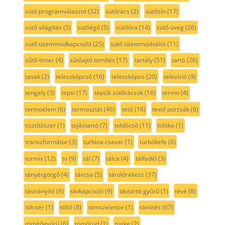
sütő programválasztó
(32)
sütőrács
(2)
sütősín
(17)
sütő világítás
(5)
sütőégő
(5)
sütőóra
(14)
sütő üveg
(26)
sütő üzemmódkapcsoló
(25)
sütő üzemmódváltó
(11)
sűtő-timer
(4)
sűtőajtó tömítés
(17)
tartály
(51)
tartó
(26)
tasak
(2)
teleszkópcső
(16)
teleszkópos
(20)
televízió
(9)
tengely
(3)
tepsi
(17)
tepsik sütőrácsok
(16)
termo
(4)
termoelem
(6)
termosztát
(46)
tető
(16)
textil porzsák
(6)
tisztítószer
(1)
tojástartó
(7)
toldócső
(11)
tolóka
(1)
transzformátor
(3)
turbina csavar
(1)
turbókefe
(6)
turmix
(12)
tv
(9)
tál
(7)
tálca
(4)
tálfedél
(3)
tányérgörgő
(4)
tárcsa
(5)
tárolórekesz
(37)
távirányító
(9)
távkapcsoló
(9)
távtartó gyűrű
(1)
tévé
(8)
tölcsér
(1)
töltő
(8)
tömszelence
(1)
tömítés
(67)
tömítőgyűrű
(6)
tömőrúd
(1)
tüske
(2)