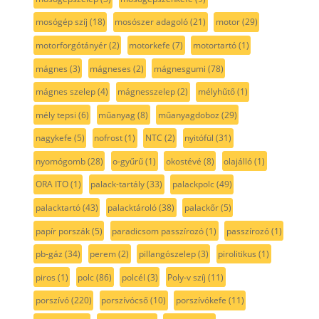
mosógép szíj
(18)
mosószer adagoló
(21)
motor
(29)
motorforgótányér
(2)
motorkefe
(7)
motortartó
(1)
mágnes
(3)
mágneses
(2)
mágnesgumi
(78)
mágnes szelep
(4)
mágnesszelep
(2)
mélyhűtő
(1)
mély tepsi
(6)
műanyag
(8)
műanyagdoboz
(29)
nagykefe
(5)
nofrost
(1)
NTC
(2)
nyitófül
(31)
nyomógomb
(28)
o-gyűrű
(1)
okostévé
(8)
olajálló
(1)
ORA ITO
(1)
palack-tartály
(33)
palackpolc
(49)
palacktartó
(43)
palacktároló
(38)
palackőr
(5)
papír porszák
(5)
paradicsom passzírozó
(1)
passzírozó
(1)
pb-gáz
(34)
perem
(2)
pillangószelep
(3)
pirolitikus
(1)
piros
(1)
polc
(86)
polcél
(3)
Poly-v szíj
(11)
porszívó
(220)
porszívócső
(10)
porszívókefe
(11)