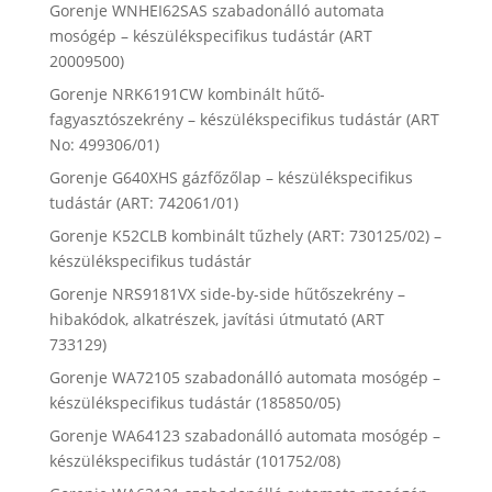
Gorenje WNHEI62SAS szabadonálló automata
mosógép – készülékspecifikus tudástár (ART
20009500)
Gorenje NRK6191CW kombinált hűtő-
fagyasztószekrény – készülékspecifikus tudástár (ART
No: 499306/01)
Gorenje G640XHS gázfőzőlap – készülékspecifikus
tudástár (ART: 742061/01)
Gorenje K52CLB kombinált tűzhely (ART: 730125/02) –
készülékspecifikus tudástár
Gorenje NRS9181VX side-by-side hűtőszekrény –
hibakódok, alkatrészek, javítási útmutató (ART
733129)
Gorenje WA72105 szabadonálló automata mosógép –
készülékspecifikus tudástár (185850/05)
Gorenje WA64123 szabadonálló automata mosógép –
készülékspecifikus tudástár (101752/08)