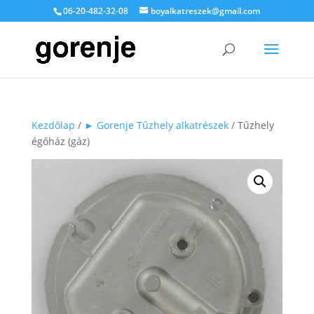
06-20-482-32-08
boyalkatreszek@gmail.com
Kezdőlap
/
► Gorenje Tűzhely alkatrészek
/ Tűzhely
égőház (gáz)