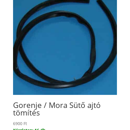
Gorenje / Mora Sütő ajtó
tömítés
6900
Ft