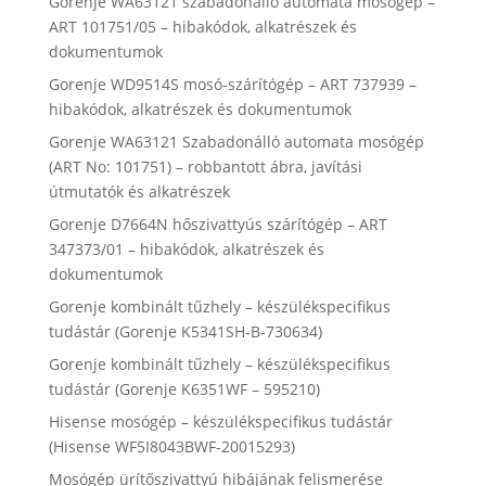
Gorenje WA63121 szabadonálló automata mosógép –
ART 101751/05 – hibakódok, alkatrészek és
dokumentumok
Gorenje WD9514S mosó-szárítógép – ART 737939 –
hibakódok, alkatrészek és dokumentumok
Gorenje WA63121 Szabadonálló automata mosógép
(ART No: 101751) – robbantott ábra, javítási
útmutatók és alkatrészek
Gorenje D7664N hőszivattyús szárítógép – ART
347373/01 – hibakódok, alkatrészek és
dokumentumok
Gorenje kombinált tűzhely – készülékspecifikus
tudástár (Gorenje K5341SH-B-730634)
Gorenje kombinált tűzhely – készülékspecifikus
tudástár (Gorenje K6351WF – 595210)
Hisense mosógép – készülékspecifikus tudástár
(Hisense WF5I8043BWF-20015293)
Mosógép ürítőszivattyú hibájának felismerése