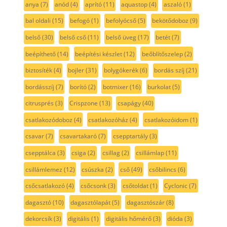
anya
(7)
anód
(4)
aprító
(11)
aquastop
(4)
aszaló
(1)
bal oldali
(15)
befogó
(1)
befolyócső
(5)
bekötődoboz
(9)
belső
(30)
belső cső
(11)
belső üveg
(17)
betét
(7)
beépíthető
(14)
beépítési készlet
(12)
beőblítőszelep
(2)
biztosíték
(4)
bojler
(31)
bolygókerék
(6)
bordás szíj
(21)
bordásszíj
(7)
borító
(2)
botmixer
(16)
burkolat
(5)
citrusprés
(3)
Crispzone
(13)
csapágy
(40)
csatlakozódoboz
(4)
csatlakozóház
(4)
csatlakozóidom
(1)
csavar
(7)
csavartakaró
(7)
csepptartály
(3)
csepptálca
(3)
csiga
(2)
csillag
(2)
csillámlap
(11)
csillámlemez
(12)
csúszka
(2)
cső
(49)
csőbilincs
(6)
csőcsatlakozó
(4)
csőcsonk
(3)
csőtoldat
(1)
Cyclonic
(7)
dagasztó
(10)
dagasztólapát
(5)
dagasztószár
(8)
dekorcsík
(3)
digitális
(1)
digitális hőmérő
(3)
dióda
(3)