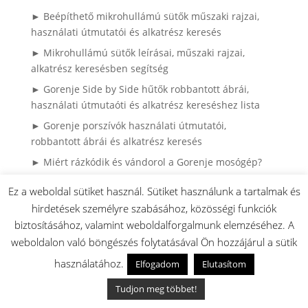
► Beépíthető mikrohullámú sütők műszaki rajzai,
használati útmutatói és alkatrész keresés
► Mikrohullámú sütők leírásai, műszaki rajzai,
alkatrész keresésben segítség
► Gorenje Side by Side hűtők robbantott ábrái,
használati útmutaóti és alkatrész kereséshez lista
► Gorenje porszívók használati útmutatói,
robbantott ábrái és alkatrész keresés
► Miért rázkódik és vándorol a Gorenje mosógép?
► Gorenje mosógép – teljes útmutató: használat,
Ez a weboldal sütiket használ. Sütiket használunk a tartalmak és
hibák, karbantartás
hirdetések személyre szabásához, közösségi funkciók
► Külső sütő ajtóüveg csere Gorenje és Mora
biztosításához, valamint weboldalforgalmunk elemzéséhez. A
sütőknél
weboldalon való böngészés folytatásával Ön hozzájárul a sütik
► Gorenje hűtő ajtógumi csere házilag – így
használatához.
Elfogadom
Elutasítom
spórolhatsz tízezreket szerviz nélkül (Könnyen
cserélhető (hornyos) kivitel)
Tudjon meg többet!
► Gyakran Ismételt Kérdések (GYIK)