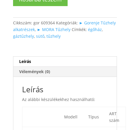
égőház
(gáz)
mennyiség
Cikkszám:
gor 609364
Kategóriák:
► Gorenje Tűzhely
alkatrészek
,
► MORA Tűzhely
Címkék:
égőház
,
gáztűzhely
,
sütő
,
tűzhely
Leírás
Vélemények (0)
Leírás
Az alábbi készülékekhez használható:
ART
Modell
Típus
szám