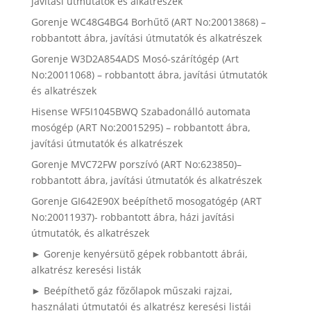
javítási útmutatók és alkatrészek
Gorenje WC48G4BG4 Borhűtő (ART No:20013868) –
robbantott ábra, javítási útmutatók és alkatrészek
Gorenje W3D2A854ADS Mosó-szárítógép (Art
No:20011068) – robbantott ábra, javítási útmutatók
és alkatrészek
Hisense WF5I1045BWQ Szabadonálló automata
mosógép (ART No:20015295) – robbantott ábra,
javítási útmutatók és alkatrészek
Gorenje MVC72FW porszívó (ART No:623850)–
robbantott ábra, javítási útmutatók és alkatrészek
Gorenje GI642E90X beépíthető mosogatógép (ART
No:20011937)- robbantott ábra, házi javítási
útmutatók, és alkatrészek
► Gorenje kenyérsütő gépek robbantott ábrái,
alkatrész keresési listák
► Beépíthető gáz főzőlapok műszaki rajzai,
használati útmutatói és alkatrész keresési listái