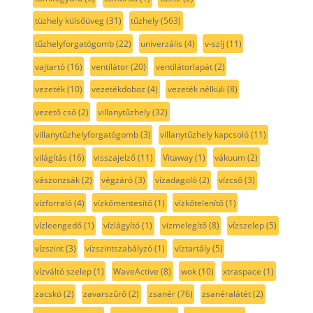
tüzhely külsőüveg
(31)
tűzhely
(563)
tűzhelyforgatógomb
(22)
univerzális
(4)
v-szíj
(11)
vajtartó
(16)
ventilátor
(20)
ventilátorlapát
(2)
vezeték
(10)
vezetékdoboz
(4)
vezeték nélküli
(8)
vezető cső
(2)
villanytűzhely
(32)
villanytűzhelyforgatógomb
(3)
villanytűzhely kapcsoló
(11)
világítás
(16)
visszajelző
(11)
Vitaway
(1)
vákuum
(2)
vászonzsák
(2)
végzáró
(3)
vízadagoló
(2)
vízcső
(3)
vízforraló
(4)
vízkőmentesítő
(1)
vízkőtelenítő
(1)
vízleengedő
(1)
vízlágyító
(1)
vízmelegítő
(8)
vízszelep
(5)
vízszint
(3)
vízszintszabályzó
(1)
víztartály
(5)
vízváltó szelep
(1)
WaveActive
(8)
wok
(10)
xtraspace
(1)
zacskó
(2)
zavarszűrő
(2)
zsanér
(76)
zsanéralátét
(2)