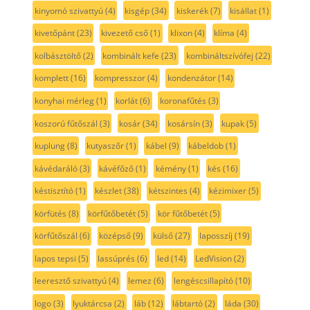
kinyomó szivattyú
(4)
kisgép
(34)
kiskerék
(7)
kisállat
(1)
kivetőpánt
(23)
kivezető cső
(1)
klixon
(4)
klíma
(4)
kolbásztöltő
(2)
kombinált kefe
(23)
kombináltszívófej
(22)
komplett
(16)
kompresszor
(4)
kondenzátor
(14)
konyhai mérleg
(1)
korlát
(6)
koronafűtés
(3)
koszorú fűtőszál
(3)
kosár
(34)
kosársín
(3)
kupak
(5)
kuplung
(8)
kutyaszőr
(1)
kábel
(9)
kábeldob
(1)
kávédaráló
(3)
kávéfőző
(1)
kémény
(1)
kés
(16)
késtisztító
(1)
készlet
(38)
kétszintes
(4)
kézimixer
(5)
körfütés
(8)
körfűtőbetét
(5)
kör fűtőbetét
(5)
körfűtőszál
(6)
középső
(9)
külső
(27)
laposszíj
(19)
lapos tepsi
(5)
lassúprés
(6)
led
(14)
LedVision
(2)
leeresztő szivattyú
(4)
lemez
(6)
lengéscsillapító
(10)
logo
(3)
lyuktárcsa
(2)
láb
(12)
lábtartó
(2)
láda
(30)