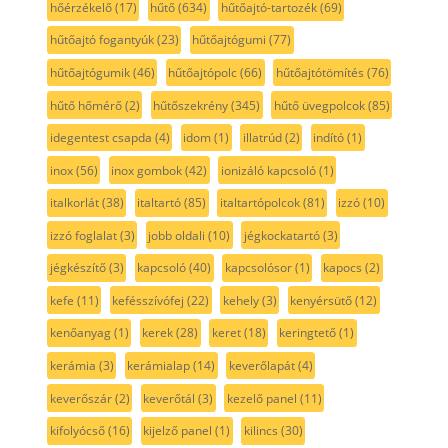
hőérzékelő
(17)
hűtő
(634)
hűtőajtó-tartozék
(69)
hűtőajtó fogantyúk
(23)
hűtőajtógumi
(77)
hűtőajtógumik
(46)
hűtőajtópolc
(66)
hűtőajtótömítés
(76)
hűtő hőmérő
(2)
hűtőszekrény
(345)
hűtő üvegpolcok
(85)
idegentest csapda
(4)
idom
(1)
illatrúd
(2)
indító
(1)
inox
(56)
inox gombok
(42)
ionizáló kapcsoló
(1)
italkorlát
(38)
italtartó
(85)
italtartópolcok
(81)
izzó
(10)
izzó foglalat
(3)
jobb oldali
(10)
jégkockatartó
(3)
jégkészítő
(3)
kapcsoló
(40)
kapcsolósor
(1)
kapocs
(2)
kefe
(11)
kefésszívófej
(22)
kehely
(3)
kenyérsütő
(12)
kenőanyag
(1)
kerek
(28)
keret
(18)
keringtető
(1)
kerámia
(3)
kerámialap
(14)
keverőlapát
(4)
keverőszár
(2)
keverőtál
(3)
kezelő panel
(11)
kifolyócső
(16)
kijelző panel
(1)
kilincs
(30)