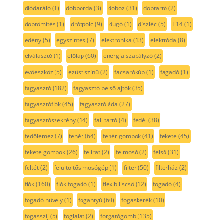
diódaráló
(1)
dobborda
(3)
doboz
(31)
dobtartó
(2)
dobtömítés
(1)
drótpolc
(9)
dugó
(1)
díszléc
(5)
E14
(1)
edény
(5)
egyszintes
(7)
elektronika
(13)
elektróda
(8)
elválasztó
(1)
előlap
(60)
energia szabályzó
(2)
evőeszköz
(5)
ezüst színű
(2)
facsarókúp
(1)
fagadó
(1)
fagyasztó
(182)
fagyasztó belső ajtók
(35)
fagyasztófiók
(45)
fagyasztóláda
(27)
fagyasztószekrény
(14)
fali tartó
(4)
fedél
(38)
fedőlemez
(7)
fehér
(64)
fehér gombok
(41)
fekete
(45)
fekete gombok
(26)
felirat
(2)
felmosó
(2)
felső
(31)
feltét
(2)
felültöltős mosógép
(1)
filter
(50)
filterház
(2)
fiók
(160)
fiók fogadó
(1)
flexibiliscső
(12)
fogadó
(4)
fogadó hüvely
(1)
fogantyú
(60)
fogaskerék
(10)
fogasszíj
(5)
foglalat
(2)
forgatógomb
(135)