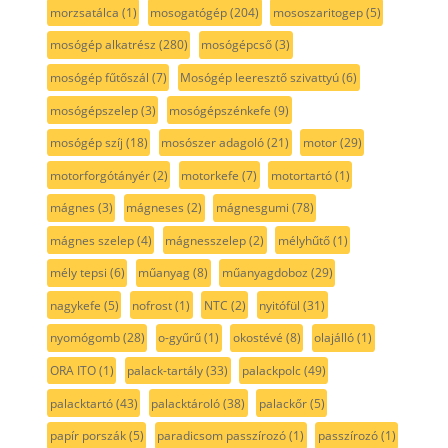
morzsatálca
(1)
mosogatógép
(204)
mososzaritogep
(5)
mosógép alkatrész
(280)
mosógépcső
(3)
mosógép fűtőszál
(7)
Mosógép leeresztő szivattyú
(6)
mosógépszelep
(3)
mosógépszénkefe
(9)
mosógép szíj
(18)
mosószer adagoló
(21)
motor
(29)
motorforgótányér
(2)
motorkefe
(7)
motortartó
(1)
mágnes
(3)
mágneses
(2)
mágnesgumi
(78)
mágnes szelep
(4)
mágnesszelep
(2)
mélyhűtő
(1)
mély tepsi
(6)
műanyag
(8)
műanyagdoboz
(29)
nagykefe
(5)
nofrost
(1)
NTC
(2)
nyitófül
(31)
nyomógomb
(28)
o-gyűrű
(1)
okostévé
(8)
olajálló
(1)
ORA ITO
(1)
palack-tartály
(33)
palackpolc
(49)
palacktartó
(43)
palacktároló
(38)
palackőr
(5)
papír porszák
(5)
paradicsom passzírozó
(1)
passzírozó
(1)