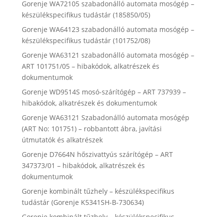
Gorenje WA72105 szabadonálló automata mosógép –
készülékspecifikus tudástár (185850/05)
Gorenje WA64123 szabadonálló automata mosógép –
készülékspecifikus tudástár (101752/08)
Gorenje WA63121 szabadonálló automata mosógép –
ART 101751/05 – hibakódok, alkatrészek és
dokumentumok
Gorenje WD9514S mosó-szárítógép – ART 737939 –
hibakódok, alkatrészek és dokumentumok
Gorenje WA63121 Szabadonálló automata mosógép
(ART No: 101751) – robbantott ábra, javítási
útmutatók és alkatrészek
Gorenje D7664N hőszivattyús szárítógép – ART
347373/01 – hibakódok, alkatrészek és
dokumentumok
Gorenje kombinált tűzhely – készülékspecifikus
tudástár (Gorenje K5341SH-B-730634)
Gorenje kombinált tűzhely – készülékspecifikus