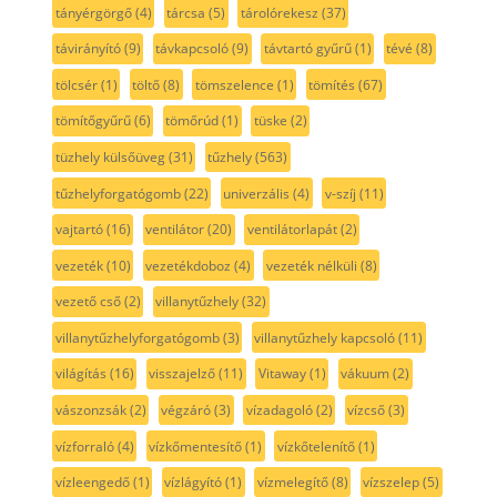
tányérgörgő
(4)
tárcsa
(5)
tárolórekesz
(37)
távirányító
(9)
távkapcsoló
(9)
távtartó gyűrű
(1)
tévé
(8)
tölcsér
(1)
töltő
(8)
tömszelence
(1)
tömítés
(67)
tömítőgyűrű
(6)
tömőrúd
(1)
tüske
(2)
tüzhely külsőüveg
(31)
tűzhely
(563)
tűzhelyforgatógomb
(22)
univerzális
(4)
v-szíj
(11)
vajtartó
(16)
ventilátor
(20)
ventilátorlapát
(2)
vezeték
(10)
vezetékdoboz
(4)
vezeték nélküli
(8)
vezető cső
(2)
villanytűzhely
(32)
villanytűzhelyforgatógomb
(3)
villanytűzhely kapcsoló
(11)
világítás
(16)
visszajelző
(11)
Vitaway
(1)
vákuum
(2)
vászonzsák
(2)
végzáró
(3)
vízadagoló
(2)
vízcső
(3)
vízforraló
(4)
vízkőmentesítő
(1)
vízkőtelenítő
(1)
vízleengedő
(1)
vízlágyító
(1)
vízmelegítő
(8)
vízszelep
(5)