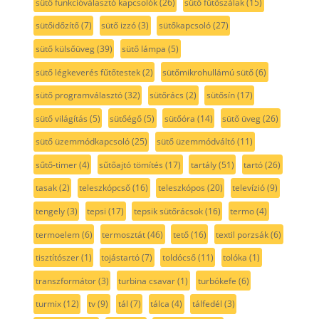
sütő funkcióválasztó kapcsolók
(26)
sütő fűtőszálak
(15)
sütőidőzítő
(7)
sütő izzó
(3)
sütőkapcsoló
(27)
sütő külsőüveg
(39)
sütő lámpa
(5)
sütő légkeverés fűtőtestek
(2)
sütőmikrohullámú sütő
(6)
sütő programválasztó
(32)
sütőrács
(2)
sütősín
(17)
sütő világítás
(5)
sütőégő
(5)
sütőóra
(14)
sütő üveg
(26)
sütő üzemmódkapcsoló
(25)
sütő üzemmódváltó
(11)
sűtő-timer
(4)
sűtőajtó tömítés
(17)
tartály
(51)
tartó
(26)
tasak
(2)
teleszkópcső
(16)
teleszkópos
(20)
televízió
(9)
tengely
(3)
tepsi
(17)
tepsik sütőrácsok
(16)
termo
(4)
termoelem
(6)
termosztát
(46)
tető
(16)
textil porzsák
(6)
tisztítószer
(1)
tojástartó
(7)
toldócső
(11)
tolóka
(1)
transzformátor
(3)
turbina csavar
(1)
turbókefe
(6)
turmix
(12)
tv
(9)
tál
(7)
tálca
(4)
tálfedél
(3)