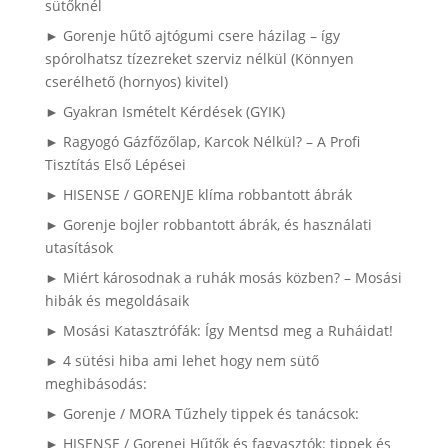
sütőknél
► Gorenje hűtő ajtógumi csere házilag – így
spórolhatsz tízezreket szerviz nélkül (Könnyen
cserélhető (hornyos) kivitel)
► Gyakran Ismételt Kérdések (GYIK)
► Ragyogó Gázfőzőlap, Karcok Nélkül? – A Profi
Tisztítás Első Lépései
► HISENSE / GORENJE klíma robbantott ábrák
► Gorenje bojler robbantott ábrák, és használati
utasítások
► Miért károsodnak a ruhák mosás közben? – Mosási
hibák és megoldásaik
► Mosási Katasztrófák: Így Mentsd meg a Ruháidat!
► 4 sütési hiba ami lehet hogy nem sütő
meghibásodás:
► Gorenje / MORA Tűzhely tippek és tanácsok:
► HISENSE / Gorenej Hűtők és fagyasztók: tippek és