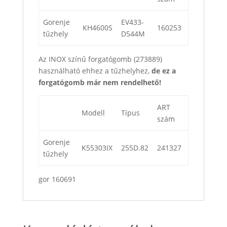
Gorenje
EV433-
KH4600S
160253
tűzhely
D544M
Az INOX színű forgatógomb (273889)
használható ehhez a tűzhelyhez,
de ez a
forgatógomb már nem rendelhető!
ART
Modell
Típus
szám
Gorenje
K55303IX
255D.82
241327
tűzhely
gor 160691