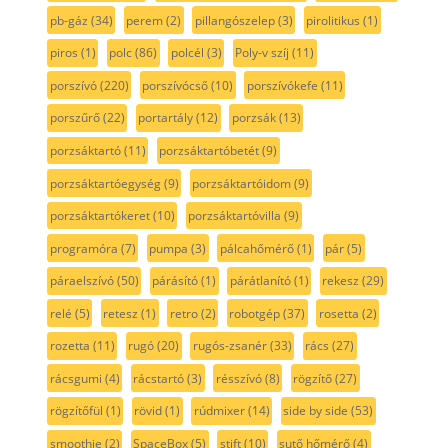
pb-gáz
(34)
perem
(2)
pillangószelep
(3)
pirolitikus
(1)
piros
(1)
polc
(86)
polcél
(3)
Poly-v szíj
(11)
porszívó
(220)
porszívócső
(10)
porszívókefe
(11)
porszűrő
(22)
portartály
(12)
porzsák
(13)
porzsáktartó
(11)
porzsáktartóbetét
(9)
porzsáktartóegység
(9)
porzsáktartóidom
(9)
porzsáktartókeret
(10)
porzsáktartóvilla
(9)
programóra
(7)
pumpa
(3)
pálcahőmérő
(1)
pár
(5)
páraelszívó
(50)
párásító
(1)
párátlanító
(1)
rekesz
(29)
relé
(5)
retesz
(1)
retro
(2)
robotgép
(37)
rosetta
(2)
rozetta
(11)
rugó
(20)
rugós-zsanér
(33)
rács
(27)
rácsgumi
(4)
rácstartó
(3)
résszívó
(8)
rögzítő
(27)
rögzítőfül
(1)
rövid
(1)
rúdmixer
(14)
side by side
(53)
smoothie
(2)
SpaceBox
(5)
stift
(10)
sutő hőmérő
(4)