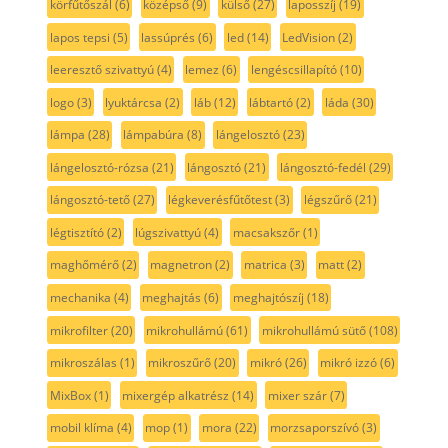
körfűtőszál
(6)
középső
(9)
külső
(27)
laposszíj
(19)
lapos tepsi
(5)
lassúprés
(6)
led
(14)
LedVision
(2)
leeresztő szivattyú
(4)
lemez
(6)
lengéscsillapító
(10)
logo
(3)
lyuktárcsa
(2)
láb
(12)
lábtartó
(2)
láda
(30)
lámpa
(28)
lámpabúra
(8)
lángelosztó
(23)
lángelosztó-rózsa
(21)
lángosztó
(21)
lángosztó-fedél
(29)
lángosztó-tető
(27)
légkeverésfűtőtest
(3)
légszűrő
(21)
légtisztító
(2)
lúgszivattyú
(4)
macsakszőr
(1)
maghőmérő
(2)
magnetron
(2)
matrica
(3)
matt
(2)
mechanika
(4)
meghajtás
(6)
meghajtószíj
(18)
mikrofilter
(20)
mikrohullámú
(61)
mikrohullámú sütő
(108)
mikroszálas
(1)
mikroszűrő
(20)
mikró
(26)
mikró izzó
(6)
MixBox
(1)
mixergép alkatrész
(14)
mixer szár
(7)
mobil klíma
(4)
mop
(1)
mora
(22)
morzsaporszívó
(3)