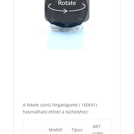
A fekete színű forgatógomb ( 160691)
használható ehhez a tűzhelyhez:
ART
Modell
Típus
szám