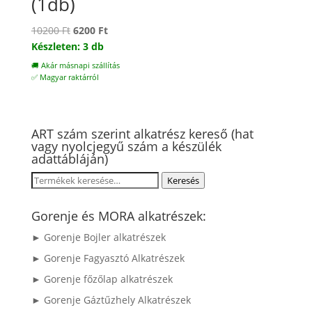
(1db)
Original
Current
10200
Ft
6200
Ft
price
price
Készleten: 3 db
was:
is:
🚚 Akár másnapi szállítás
10200 Ft.
6200 Ft.
✅ Magyar raktárról
ART szám szerint alkatrész kereső (hat
vagy nyolcjegyű szám a készülék
adattábláján)
Keresés
Keresés
a
következőre:
Gorenje és MORA alkatrészek:
► Gorenje Bojler alkatrészek
► Gorenje Fagyasztó Alkatrészek
► Gorenje főzőlap alkatrészek
► Gorenje Gáztűzhely Alkatrészek