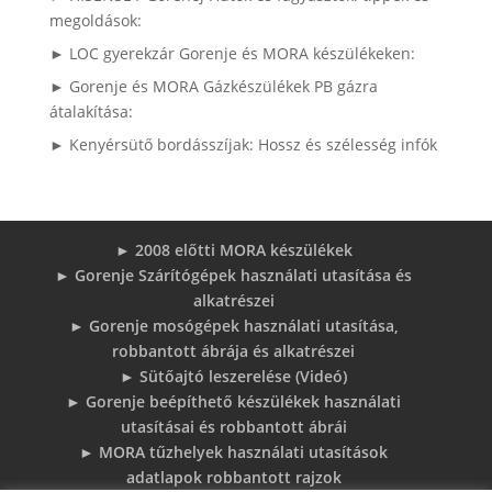
megoldások:
► LOC gyerekzár Gorenje és MORA készülékeken:
► Gorenje és MORA Gázkészülékek PB gázra
átalakítása:
► Kenyérsütő bordásszíjak: Hossz és szélesség infók
► 2008 előtti MORA készülékek
► Gorenje Szárítógépek használati utasítása és
alkatrészei
► Gorenje mosógépek használati utasítása,
robbantott ábrája és alkatrészei
► Sütőajtó leszerelése (Videó)
► Gorenje beépíthető készülékek használati
utasításai és robbantott ábrái
► MORA tűzhelyek használati utasítások
adatlapok robbantott rajzok