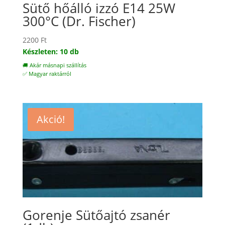
Sütő hőálló izzó E14 25W
300°C (Dr. Fischer)
2200
Ft
Készleten: 10 db
🚚 Akár másnapi szállítás
✅ Magyar raktárról
Akció!
Gorenje Sütőajtó zsanér