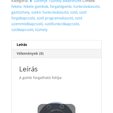
Kategória:
► Gorenje Tűzhely alkatrészek
Címkék:
fekete
,
fekete gombok
,
forgatógomb
,
funkcióválasztó
,
gáztűzhely
,
sütési funkcióválasztó
,
sütő
,
sütő
forgókapcsoló
,
sütő programválasztó
,
sütő
üzemmódkapcsoló
,
sütőfunkciókapcsoló
,
sütőkapcsoló
,
tűzhely
Leírás
Vélemények (0)
Leírás
A gomb forgatható fotója: