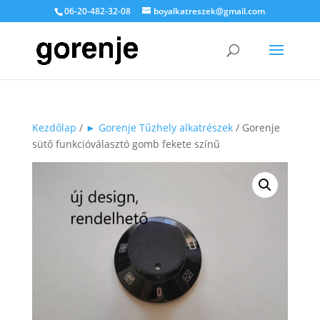
06-20-482-32-08
boyalkatreszek@gmail.com
Kezdőlap
/
► Gorenje Tűzhely alkatrészek
/ Gorenje
sütő funkcióválasztó gomb fekete színű