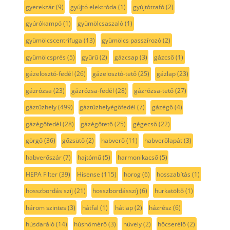
gyerekzár
(9)
gyújtó elektróda
(1)
gyújtótrafó
(2)
gyúrókampó
(1)
gyümölcsaszaló
(1)
gyümölcscentrifuga
(13)
gyümölcs passzírozó
(2)
gyümölcsprés
(5)
gyűrű
(2)
gázcsap
(3)
gázcső
(1)
gázelosztó-fedél
(26)
gázelosztó-tető
(25)
gázlap
(23)
gázrózsa
(23)
gázrózsa-fedél
(28)
gázrózsa-tető
(27)
gáztűzhely
(499)
gáztűzhelyégőfedél
(7)
gázégő
(4)
gázégőfedél
(28)
gázégőtető
(25)
gégecső
(22)
görgő
(36)
gőzsütő
(2)
habverő
(11)
habverőlapát
(3)
habverőszár
(7)
hajtómű
(5)
harmonikacső
(5)
HEPA Filter
(39)
Hisense
(115)
horog
(6)
hosszabítás
(1)
hosszbordás szíj
(21)
hosszbordásszíj
(6)
hurkatöltő
(1)
három szintes
(3)
hátfal
(1)
hátlap
(2)
házrész
(6)
húsdaráló
(14)
húshőmérő
(3)
hüvely
(2)
hőcserélő
(2)