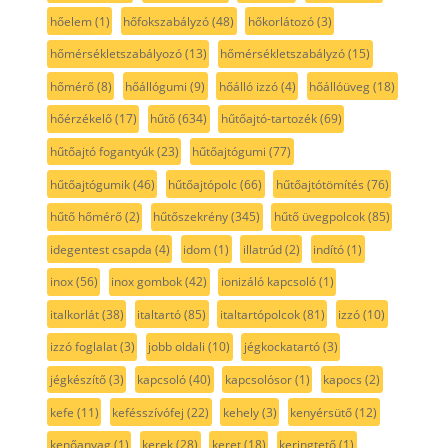
hőelem
(1)
hőfokszabályzó
(48)
hőkorlátozó
(3)
hőmérsékletszabályozó
(13)
hőmérsékletszabályzó
(15)
hőmérő
(8)
hőállógumi
(9)
hőálló izzó
(4)
hőállóüveg
(18)
hőérzékelő
(17)
hűtő
(634)
hűtőajtó-tartozék
(69)
hűtőajtó fogantyúk
(23)
hűtőajtógumi
(77)
hűtőajtógumik
(46)
hűtőajtópolc
(66)
hűtőajtótömítés
(76)
hűtő hőmérő
(2)
hűtőszekrény
(345)
hűtő üvegpolcok
(85)
idegentest csapda
(4)
idom
(1)
illatrúd
(2)
indító
(1)
inox
(56)
inox gombok
(42)
ionizáló kapcsoló
(1)
italkorlát
(38)
italtartó
(85)
italtartópolcok
(81)
izzó
(10)
izzó foglalat
(3)
jobb oldali
(10)
jégkockatartó
(3)
jégkészítő
(3)
kapcsoló
(40)
kapcsolósor
(1)
kapocs
(2)
kefe
(11)
kefésszívófej
(22)
kehely
(3)
kenyérsütő
(12)
kenőanyag
(1)
kerek
(28)
keret
(18)
keringtető
(1)