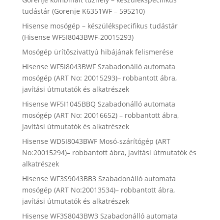
tudástár (Gorenje K6351WF – 595210)
Hisense mosógép – készülékspecifikus tudástár
(Hisense WF5I8043BWF-20015293)
Mosógép ürítőszivattyú hibájának felismerése
Hisense WF5I8043BWF Szabadonálló automata
mosógép (ART No: 20015293)– robbantott ábra,
javítási útmutatók és alkatrészek
Hisense WF5I1045BBQ Szabadonálló automata
mosógép (ART No: 20016652) – robbantott ábra,
javítási útmutatók és alkatrészek
Hisense WD5I8043BWF Mosó-szárítógép (ART
No:20015294)– robbantott ábra, javítási útmutatók és
alkatrészek
Hisense WF3S9043BB3 Szabadonálló automata
mosógép (ART No:20013534)– robbantott ábra,
javítási útmutatók és alkatrészek
Hisense WF3S8043BW3 Szabadonálló automata