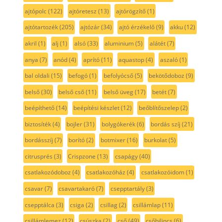
ajtópolc
(122)
ajtóretesz
(13)
ajtórögzítő
(1)
ajtótartozék
(205)
ajtózár
(34)
ajtó érzékelő
(9)
akku
(12)
akril
(1)
alj
(1)
alsó
(33)
aluminium
(5)
alátét
(7)
anya
(7)
anód
(4)
aprító
(11)
aquastop
(4)
aszaló
(1)
bal oldali
(15)
befogó
(1)
befolyócső
(5)
bekötődoboz
(9)
belső
(30)
belső cső
(11)
belső üveg
(17)
betét
(7)
beépíthető
(14)
beépítési készlet
(12)
beőblítőszelep
(2)
biztosíték
(4)
bojler
(31)
bolygókerék
(6)
bordás szíj
(21)
bordásszíj
(7)
borító
(2)
botmixer
(16)
burkolat
(5)
citrusprés
(3)
Crispzone
(13)
csapágy
(40)
csatlakozódoboz
(4)
csatlakozóház
(4)
csatlakozóidom
(1)
csavar
(7)
csavartakaró
(7)
csepptartály
(3)
csepptálca
(3)
csiga
(2)
csillag
(2)
csillámlap
(11)
csillámlemez
(12)
csúszka
(2)
cső
(49)
csőbilincs
(6)