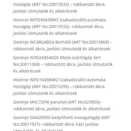
mosógép (ART No:20013533) – robbantott ábra,
javítási útmutatók és alkatrészek
Hisense WF3S9043BW3 Szabadonálló automata
mosógép (ART No:20013532)– robbantott ábra,
javítási útmutatók és alkatrészek
Gorenje WC48G4BG4 Borhűtő (ART No:20013868) –
robbantott ábra, javítási útmutatók és alkatrészek
Gorenje W3D2A854ADS Mosó-szárítógép (Art
No:20011068) – robbantott ábra, javítási útmutatók
és alkatrészek
Hisense WF5I1045BWQ Szabadonálló automata
mosógép (ART No:20015295) – robbantott ábra,
javítási útmutatók és alkatrészek
Gorenje MVC72FW porszívó (ART No:623850)–
robbantott ábra, javítási útmutatók és alkatrészek
Gorenje GI642E90X beépíthető mosogatógép (ART
No:20011937)- robbantott ábra, házi javítási
útmutatók, és alkatrészek