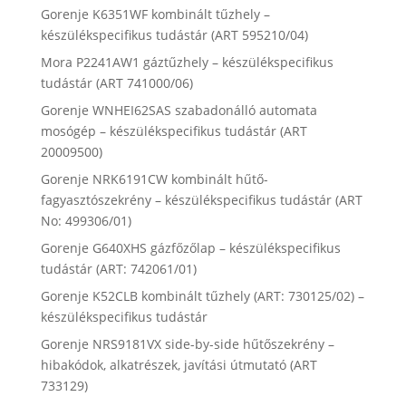
Gorenje K6351WF kombinált tűzhely –
készülékspecifikus tudástár (ART 595210/04)
Mora P2241AW1 gáztűzhely – készülékspecifikus
tudástár (ART 741000/06)
Gorenje WNHEI62SAS szabadonálló automata
mosógép – készülékspecifikus tudástár (ART
20009500)
Gorenje NRK6191CW kombinált hűtő-
fagyasztószekrény – készülékspecifikus tudástár (ART
No: 499306/01)
Gorenje G640XHS gázfőzőlap – készülékspecifikus
tudástár (ART: 742061/01)
Gorenje K52CLB kombinált tűzhely (ART: 730125/02) –
készülékspecifikus tudástár
Gorenje NRS9181VX side-by-side hűtőszekrény –
hibakódok, alkatrészek, javítási útmutató (ART
733129)