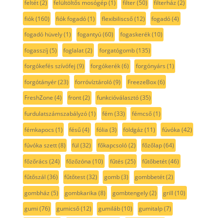
feltét
(2)
felültöltős mosógép
(1)
filter
(50)
filterház
(2)
fiók
(160)
fiók fogadó
(1)
flexibiliscső
(12)
fogadó
(4)
fogadó hüvely
(1)
fogantyú
(60)
fogaskerék
(10)
fogasszíj
(5)
foglalat
(2)
forgatógomb
(135)
forgókefés szívófej
(9)
forgókerék
(6)
forgónyárs
(1)
forgótányér
(23)
forróvíztároló
(9)
FreezeBox
(6)
FreshZone
(4)
front
(2)
funkcióválasztó
(35)
furdulatszámszabályzó
(1)
fém
(33)
fémcső
(1)
fémkapocs
(1)
fésű
(4)
fólia
(3)
földgáz
(11)
fúvóka
(42)
fúvóka szett
(8)
fül
(32)
főkapcsoló
(2)
főzőlap
(64)
főzőrács
(24)
főzőzóna
(10)
fűtés
(25)
fűtőbetét
(46)
fűtőszál
(36)
fűtőtest
(32)
gomb
(3)
gombbetét
(2)
gombház
(5)
gombkarika
(8)
gombtengely
(2)
grill
(10)
gumi
(76)
gumicső
(12)
gumiláb
(10)
gumitalp
(7)