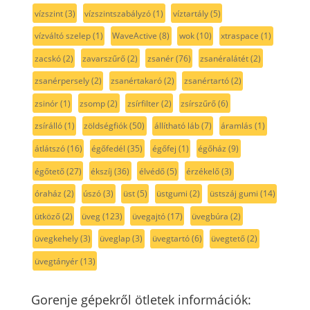
vízszint
(3)
vízszintszabályzó
(1)
víztartály
(5)
vízváltó szelep
(1)
WaveActive
(8)
wok
(10)
xtraspace
(1)
zacskó
(2)
zavarszűrő
(2)
zsanér
(76)
zsanéralátét
(2)
zsanérpersely
(2)
zsanértakaró
(2)
zsanértartó
(2)
zsinór
(1)
zsomp
(2)
zsírfilter
(2)
zsírszűrő
(6)
zsírálló
(1)
zöldségfiók
(50)
állítható láb
(7)
áramlás
(1)
átlátszó
(16)
égőfedél
(35)
égőfej
(1)
égőház
(9)
égőtető
(27)
ékszíj
(36)
élvédő
(5)
érzékelő
(3)
óraház
(2)
úszó
(3)
üst
(5)
üstgumi
(2)
üstszáj gumi
(14)
ütköző
(2)
üveg
(123)
üvegajtó
(17)
üvegbúra
(2)
üvegkehely
(3)
üveglap
(3)
üvegtartó
(6)
üvegtető
(2)
üvegtányér
(13)
Gorenje gépekről ötletek információk: