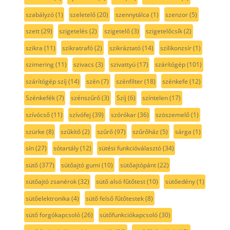
szabályzó
(1)
szeletelő
(20)
szennytálca
(1)
szenzor
(5)
szett
(29)
szigetelés
(2)
szigetelő
(3)
szigetelőcsík
(2)
szikra
(11)
szikratrafó
(2)
szikráztató
(14)
szilikonzsír
(1)
szimering
(11)
szivacs
(3)
szivattyú
(17)
szárítógép
(101)
szárítógép szíj
(14)
szén
(7)
szénfilter
(18)
szénkefe
(12)
Szénkefék
(7)
szénszűrő
(3)
Szíj
(6)
színtelen
(17)
szívócső
(11)
szívófej
(39)
szórókar
(36)
szöszemelő
(1)
szürke
(8)
szűkítő
(2)
szűrő
(97)
szűrőház
(5)
sárga
(1)
sín
(27)
sótartály
(12)
sütési funkcióválasztó
(34)
sütő
(377)
sütőajtó gumi
(10)
sütőajtópánt
(22)
sütőajtó zsanérok
(32)
sütő alsó fűtőtest
(10)
sütőedény
(1)
sütőelektronika
(4)
sütő felső fűtőtestek
(8)
sütő forgókapcsoló
(26)
sütőfunkciókapcsoló
(30)