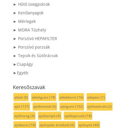
► Hűtő üvegpolcok
► Kenőanyagok
► Mérlegek
► MORA Tűzhely
► Porszívó HEPAFILTER
► Porszívó porzsák
► Tepsik és Sütőrácsok
►Csapágy
►Egyéb
Keresőszavak
ablak
(6)
ablakgumi
(18)
ablakkeret
(16)
adapter
(1)
ajtó
(137)
ajtóbimetál
(6)
ajtógumi
(102)
ajtóhatároló
(2)
ajtóhorog
(4)
ajtókampó
(4)
ajtókapcsoló
(18)
ajtókeret
(18)
ajtónyitás érzékelő
(6)
ajtónyitó
(49)