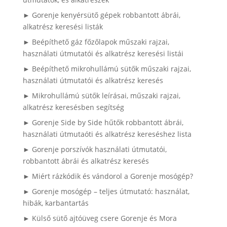
► Gorenje kenyérsütő gépek robbantott ábrái,
alkatrész keresési listák
► Beépíthető gáz főzőlapok műszaki rajzai,
használati útmutatói és alkatrész keresési listái
► Beépíthető mikrohullámú sütők műszaki rajzai,
használati útmutatói és alkatrész keresés
► Mikrohullámú sütők leírásai, műszaki rajzai,
alkatrész keresésben segítség
► Gorenje Side by Side hűtők robbantott ábrái,
használati útmutaóti és alkatrész kereséshez lista
► Gorenje porszívók használati útmutatói,
robbantott ábrái és alkatrész keresés
► Miért rázkódik és vándorol a Gorenje mosógép?
► Gorenje mosógép – teljes útmutató: használat,
hibák, karbantartás
► Külső sütő ajtóüveg csere Gorenje és Mora