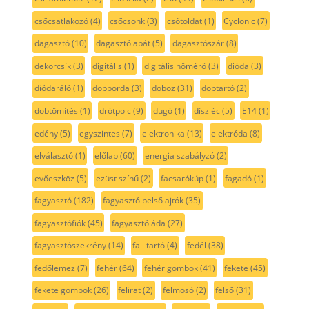
csőcsatlakozó
(4)
csőcsonk
(3)
csőtoldat
(1)
Cyclonic
(7)
dagasztó
(10)
dagasztólapát
(5)
dagasztószár
(8)
dekorcsík
(3)
digitális
(1)
digitális hőmérő
(3)
dióda
(3)
diódaráló
(1)
dobborda
(3)
doboz
(31)
dobtartó
(2)
dobtömítés
(1)
drótpolc
(9)
dugó
(1)
díszléc
(5)
E14
(1)
edény
(5)
egyszintes
(7)
elektronika
(13)
elektróda
(8)
elválasztó
(1)
előlap
(60)
energia szabályzó
(2)
evőeszköz
(5)
ezüst színű
(2)
facsarókúp
(1)
fagadó
(1)
fagyasztó
(182)
fagyasztó belső ajtók
(35)
fagyasztófiók
(45)
fagyasztóláda
(27)
fagyasztószekrény
(14)
fali tartó
(4)
fedél
(38)
fedőlemez
(7)
fehér
(64)
fehér gombok
(41)
fekete
(45)
fekete gombok
(26)
felirat
(2)
felmosó
(2)
felső
(31)