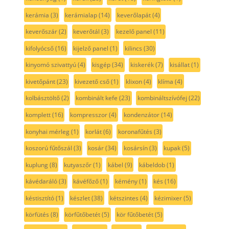
kerámia
(3)
kerámialap
(14)
keverőlapát
(4)
keverőszár
(2)
keverőtál
(3)
kezelő panel
(11)
kifolyócső
(16)
kijelző panel
(1)
kilincs
(30)
kinyomó szivattyú
(4)
kisgép
(34)
kiskerék
(7)
kisállat
(1)
kivetőpánt
(23)
kivezető cső
(1)
klixon
(4)
klíma
(4)
kolbásztöltő
(2)
kombinált kefe
(23)
kombináltszívófej
(22)
komplett
(16)
kompresszor
(4)
kondenzátor
(14)
konyhai mérleg
(1)
korlát
(6)
koronafűtés
(3)
koszorú fűtőszál
(3)
kosár
(34)
kosársín
(3)
kupak
(5)
kuplung
(8)
kutyaszőr
(1)
kábel
(9)
kábeldob
(1)
kávédaráló
(3)
kávéfőző
(1)
kémény
(1)
kés
(16)
késtisztító
(1)
készlet
(38)
kétszintes
(4)
kézimixer
(5)
körfütés
(8)
körfűtőbetét
(5)
kör fűtőbetét
(5)