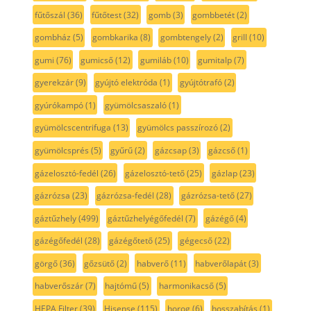
fűtőszál
(36)
fűtőtest
(32)
gomb
(3)
gombbetét
(2)
gombház
(5)
gombkarika
(8)
gombtengely
(2)
grill
(10)
gumi
(76)
gumicső
(12)
gumiláb
(10)
gumitalp
(7)
gyerekzár
(9)
gyújtó elektróda
(1)
gyújtótrafó
(2)
gyúrókampó
(1)
gyümölcsaszaló
(1)
gyümölcscentrifuga
(13)
gyümölcs passzírozó
(2)
gyümölcsprés
(5)
gyűrű
(2)
gázcsap
(3)
gázcső
(1)
gázelosztó-fedél
(26)
gázelosztó-tető
(25)
gázlap
(23)
gázrózsa
(23)
gázrózsa-fedél
(28)
gázrózsa-tető
(27)
gáztűzhely
(499)
gáztűzhelyégőfedél
(7)
gázégő
(4)
gázégőfedél
(28)
gázégőtető
(25)
gégecső
(22)
görgő
(36)
gőzsütő
(2)
habverő
(11)
habverőlapát
(3)
habverőszár
(7)
hajtómű
(5)
harmonikacső
(5)
HEPA Filter
(39)
Hisense
(115)
horog
(6)
hosszabítás
(1)