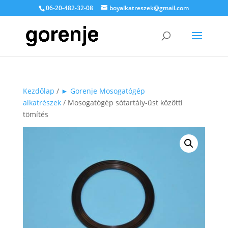
06-20-482-32-08
boyalkatreszek@gmail.com
Kezdőlap
/
► Gorenje Mosogatógép
alkatrészek
/ Mosogatógép sótartály-üst közötti
tömítés