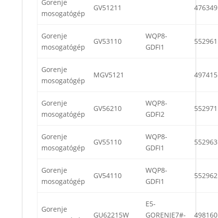
Gorenje
GV51211
476349
mosogatógép
Gorenje
WQP8-
GV53110
552961
mosogatógép
GDFI1
Gorenje
MGV5121
497415
mosogatógép
Gorenje
WQP8-
GV56210
552971
mosogatógép
GDFI2
Gorenje
WQP8-
GV55110
552963
mosogatógép
GDFI1
Gorenje
WQP8-
GV54110
552962
mosogatógép
GDFI1
E5-
Gorenje
GU62215W
GORENJE7#-
498160