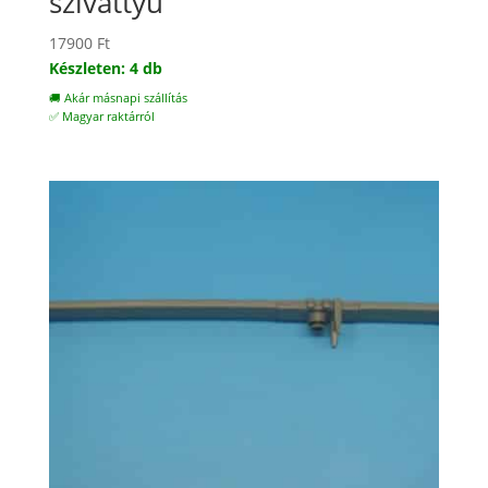
szivattyú
17900
Ft
Készleten: 4 db
🚚 Akár másnapi szállítás
✅ Magyar raktárról