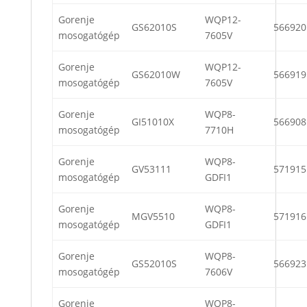
Gorenje
WQP12-
GS62010S
566920
mosogatógép
7605V
Gorenje
WQP12-
GS62010W
566919
mosogatógép
7605V
Gorenje
WQP8-
GI51010X
566908
mosogatógép
7710H
Gorenje
WQP8-
GV53111
571915
mosogatógép
GDFI1
Gorenje
WQP8-
MGV5510
571916
mosogatógép
GDFI1
Gorenje
WQP8-
GS52010S
566923
mosogatógép
7606V
Gorenje
WQP8-