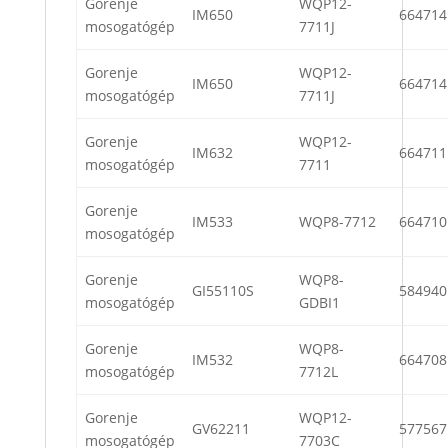
Gorenje
WQP12-
IM650
664714
mosogatógép
7711J
Gorenje
WQP12-
IM650
664714
mosogatógép
7711J
Gorenje
WQP12-
IM632
664711
mosogatógép
7711
Gorenje
IM533
WQP8-7712
664710
mosogatógép
Gorenje
WQP8-
GI55110S
584940
mosogatógép
GDBI1
Gorenje
WQP8-
IM532
664708
mosogatógép
7712L
Gorenje
WQP12-
GV62211
577567
mosogatógép
7703C