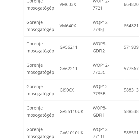
Gorenje
WQP12-
VM633X
664820
mosogatógép
7721
Gorenje
WQP12-
VM640X
664821
mosogatógép
7735J
Gorenje
WQP8-
GV56211
571939
mosogatógép
GDFI2
Gorenje
WQP12-
GV62211
577567
mosogatógép
7703C
Gorenje
WQP12-
GI906X
588313
mosogatógép
7735B
Gorenje
WQP8-
GV55110UK
588538
mosogatógép
GDFI1
Gorenje
WQP12-
GV61010UK
588561
mosogatógép
7711L