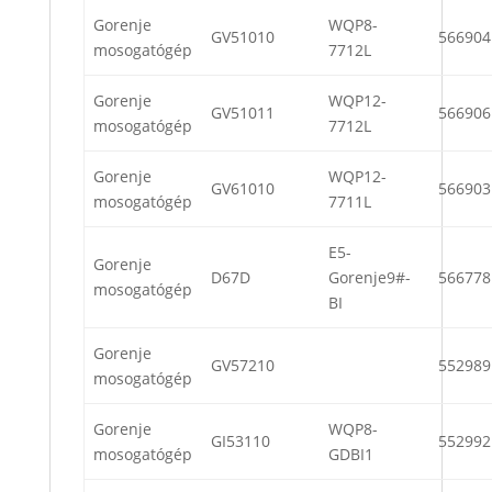
Gorenje
WQP8-
GV51010
566904
mosogatógép
7712L
Gorenje
WQP12-
GV51011
566906
mosogatógép
7712L
Gorenje
WQP12-
GV61010
566903
mosogatógép
7711L
E5-
Gorenje
D67D
Gorenje9#-
566778
mosogatógép
BI
Gorenje
GV57210
552989
mosogatógép
Gorenje
WQP8-
GI53110
552992
mosogatógép
GDBI1