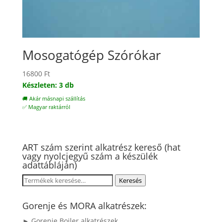
Mosogatógép Szórókar
16800
Ft
Készleten: 3 db
🚚 Akár másnapi szállítás
✅ Magyar raktárról
ART szám szerint alkatrész kereső (hat
vagy nyolcjegyű szám a készülék
adattábláján)
Keresés
Keresés
a
következőre:
Gorenje és MORA alkatrészek:
► Gorenje Bojler alkatrészek