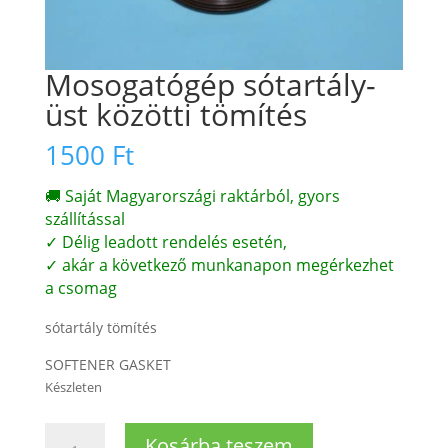
Mosogatógép sótartály-
üst közötti tömítés
1500
Ft
🚚 Saját Magyarországi raktárból, gyors
szállítással
✓ Délig leadott rendelés esetén,
✓ akár a következő munkanapon megérkezhet
a csomag
sótartály tömítés
SOFTENER GASKET
Készleten
Mosogatógép
Kosárba teszem