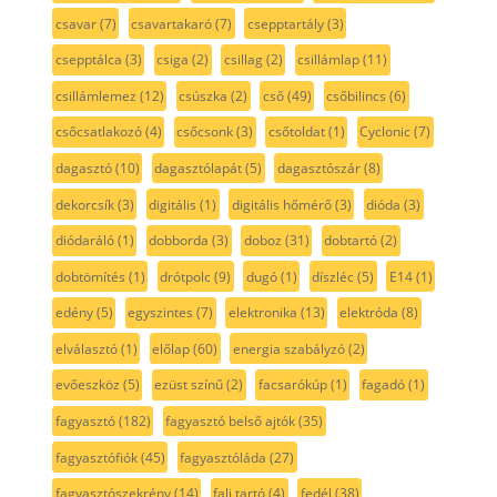
csavar
(7)
csavartakaró
(7)
csepptartály
(3)
csepptálca
(3)
csiga
(2)
csillag
(2)
csillámlap
(11)
csillámlemez
(12)
csúszka
(2)
cső
(49)
csőbilincs
(6)
csőcsatlakozó
(4)
csőcsonk
(3)
csőtoldat
(1)
Cyclonic
(7)
dagasztó
(10)
dagasztólapát
(5)
dagasztószár
(8)
dekorcsík
(3)
digitális
(1)
digitális hőmérő
(3)
dióda
(3)
diódaráló
(1)
dobborda
(3)
doboz
(31)
dobtartó
(2)
dobtömítés
(1)
drótpolc
(9)
dugó
(1)
díszléc
(5)
E14
(1)
edény
(5)
egyszintes
(7)
elektronika
(13)
elektróda
(8)
elválasztó
(1)
előlap
(60)
energia szabályzó
(2)
evőeszköz
(5)
ezüst színű
(2)
facsarókúp
(1)
fagadó
(1)
fagyasztó
(182)
fagyasztó belső ajtók
(35)
fagyasztófiók
(45)
fagyasztóláda
(27)
fagyasztószekrény
(14)
fali tartó
(4)
fedél
(38)