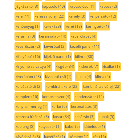
jégkészítő
(3)
kapcsoló
(40)
kapcsolósor
(1)
kapocs
(2)
kefe
(11)
kefésszívófej
(22)
kehely
(3)
kenyérsütő
(12)
kenőanyag
(1)
kerek
(28)
keret
(18)
keringtető
(1)
kerámia
(3)
kerámialap
(14)
keverőlapát
(4)
keverőszár
(2)
keverőtál
(3)
kezelő panel
(11)
kifolyócső
(16)
kijelző panel
(1)
kilincs
(30)
kinyomó szivattyú
(4)
kisgép
(34)
kiskerék
(7)
kisállat
(1)
kivetőpánt
(23)
kivezető cső
(1)
klixon
(4)
klíma
(4)
kolbásztöltő
(2)
kombinált kefe
(23)
kombináltszívófej
(22)
komplett
(16)
kompresszor
(4)
kondenzátor
(14)
konyhai mérleg
(1)
korlát
(6)
koronafűtés
(3)
koszorú fűtőszál
(3)
kosár
(34)
kosársín
(3)
kupak
(5)
kuplung
(8)
kutyaszőr
(1)
kábel
(9)
kábeldob
(1)
kávédaráló
(3)
kávéfőző
(1)
kémény
(1)
kés
(16)