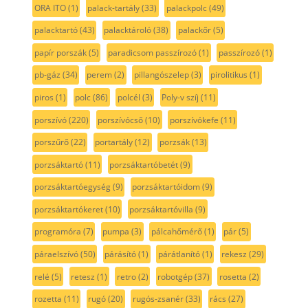
ORA ITO
(1)
palack-tartály
(33)
palackpolc
(49)
palacktartó
(43)
palacktároló
(38)
palackőr
(5)
papír porszák
(5)
paradicsom passzírozó
(1)
passzírozó
(1)
pb-gáz
(34)
perem
(2)
pillangószelep
(3)
pirolitikus
(1)
piros
(1)
polc
(86)
polcél
(3)
Poly-v szíj
(11)
porszívó
(220)
porszívócső
(10)
porszívókefe
(11)
porszűrő
(22)
portartály
(12)
porzsák
(13)
porzsáktartó
(11)
porzsáktartóbetét
(9)
porzsáktartóegység
(9)
porzsáktartóidom
(9)
porzsáktartókeret
(10)
porzsáktartóvilla
(9)
programóra
(7)
pumpa
(3)
pálcahőmérő
(1)
pár
(5)
páraelszívó
(50)
párásító
(1)
párátlanító
(1)
rekesz
(29)
relé
(5)
retesz
(1)
retro
(2)
robotgép
(37)
rosetta
(2)
rozetta
(11)
rugó
(20)
rugós-zsanér
(33)
rács
(27)