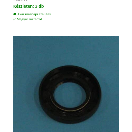
Készleten: 3 db
🚚 Akár másnapi szállítás
✅ Magyar raktárról