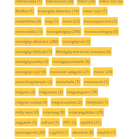
mikroszálas
(1)
mikroszűrő
(20)
mikró
(26)
mikró izzó
(6)
MixBox
(1)
mixergép alkatrész
(14)
mixer szár
(7)
mobil klíma
(4)
mop
(1)
mora
(22)
morzsaporszívó
(3)
morzsatálca
(1)
mosogatógép
(204)
mososzaritogep
(5)
mosógép alkatrész
(280)
mosógépcső
(3)
mosógép fűtőszál
(7)
Mosógép leeresztő szivattyú
(6)
mosógépszelep
(3)
mosógépszénkefe
(9)
mosógép szíj
(18)
mosószer adagoló
(21)
motor
(29)
motorforgótányér
(2)
motorkefe
(7)
motortartó
(1)
mágnes
(3)
mágneses
(2)
mágnesgumi
(78)
mágnes szelep
(4)
mágnesszelep
(2)
mélyhűtő
(1)
mély tepsi
(6)
műanyag
(8)
műanyagdoboz
(29)
nagykefe
(5)
nofrost
(1)
NTC
(2)
nyitófül
(31)
nyomógomb
(28)
o-gyűrű
(1)
okostévé
(8)
olajálló
(1)