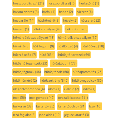
hosszbordás szíj
(21)
hosszbordásszíj
(6)
hurkatöltő
(1)
három szintes
(3)
hátfal
(1)
hátlap
(2)
házrész
(6)
húsdaráló
(14)
húshőmérő
(3)
hüvely
(2)
hőcserélő
(2)
hőelem
(1)
hőfokszabályzó
(48)
hőkorlátozó
(3)
hőmérsékletszabályozó
(13)
hőmérsékletszabályzó
(15)
hőmérő
(8)
hőállógumi
(9)
hőálló izzó
(4)
hőállóüveg
(18)
hőérzékelő
(17)
hűtő
(634)
hűtőajtó-tartozék
(69)
hűtőajtó fogantyúk
(23)
hűtőajtógumi
(77)
hűtőajtógumik
(46)
hűtőajtópolc
(66)
hűtőajtótömítés
(76)
hűtő hőmérő
(2)
hűtőszekrény
(345)
hűtő üvegpolcok
(85)
idegentest csapda
(4)
idom
(1)
illatrúd
(2)
indító
(1)
inox
(56)
inox gombok
(42)
ionizáló kapcsoló
(1)
italkorlát
(38)
italtartó
(85)
italtartópolcok
(81)
izzó
(10)
izzó foglalat
(3)
jobb oldali
(10)
jégkockatartó
(3)