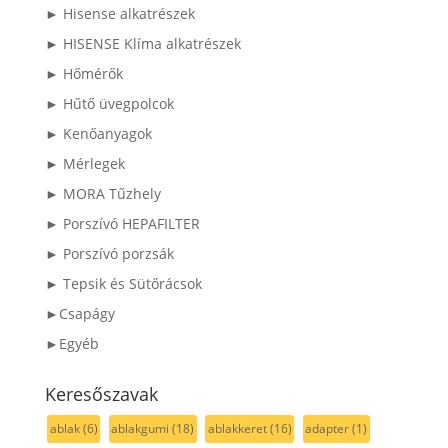
► Hisense alkatrészek
► HISENSE Klíma alkatrészek
► Hőmérők
► Hűtő üvegpolcok
► Kenőanyagok
► Mérlegek
► MORA Tűzhely
► Porszívó HEPAFILTER
► Porszívó porzsák
► Tepsik és Sütőrácsok
►Csapágy
►Egyéb
Keresőszavak
ablak
(6)
ablakgumi
(18)
ablakkeret
(16)
adapter
(1)