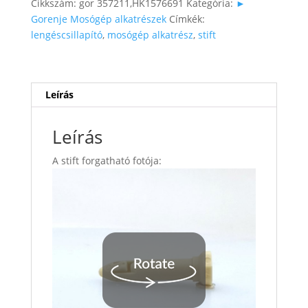
Cikkszám:
gor 357211,HK1576691
Kategória:
►
Gorenje Mosógép alkatrészek
Címkék:
lengéscsillapító
,
mosógép alkatrész
,
stift
Leírás
Leírás
A stift forgatható fotója: