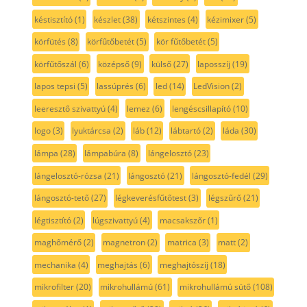
késtisztító
(1)
készlet
(38)
kétszintes
(4)
kézimixer
(5)
körfütés
(8)
körfűtőbetét
(5)
kör fűtőbetét
(5)
körfűtőszál
(6)
középső
(9)
külső
(27)
laposszíj
(19)
lapos tepsi
(5)
lassúprés
(6)
led
(14)
LedVision
(2)
leeresztő szivattyú
(4)
lemez
(6)
lengéscsillapító
(10)
logo
(3)
lyuktárcsa
(2)
láb
(12)
lábtartó
(2)
láda
(30)
lámpa
(28)
lámpabúra
(8)
lángelosztó
(23)
lángelosztó-rózsa
(21)
lángosztó
(21)
lángosztó-fedél
(29)
lángosztó-tető
(27)
légkeverésfűtőtest
(3)
légszűrő
(21)
légtisztító
(2)
lúgszivattyú
(4)
macsakszőr
(1)
maghőmérő
(2)
magnetron
(2)
matrica
(3)
matt
(2)
mechanika
(4)
meghajtás
(6)
meghajtószíj
(18)
mikrofilter
(20)
mikrohullámú
(61)
mikrohullámú sütő
(108)