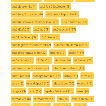
sütőelektronika
(4)
sütő felső fűtőtestek
(8)
sütő forgókapcsoló
(26)
sütőfunkciókapcsoló
(30)
sütő funkcióválasztó kapcsolók
(26)
sütő fűtőszálak
(15)
sütőidőzítő
(7)
sütő izzó
(3)
sütőkapcsoló
(27)
sütő külsőüveg
(39)
sütő lámpa
(5)
sütő légkeverés fűtőtestek
(2)
sütőmikrohullámú sütő
(6)
sütő programválasztó
(32)
sütőrács
(2)
sütősín
(17)
sütő világítás
(5)
sütőégő
(5)
sütőóra
(14)
sütő üveg
(26)
sütő üzemmódkapcsoló
(25)
sütő üzemmódváltó
(11)
sűtő-timer
(4)
sűtőajtó tömítés
(17)
tartály
(51)
tartó
(26)
tasak
(2)
teleszkópcső
(16)
teleszkópos
(20)
televízió
(9)
tengely
(3)
tepsi
(17)
tepsik sütőrácsok
(16)
termo
(4)
termoelem
(6)
termosztát
(46)
tető
(16)
textil porzsák
(6)