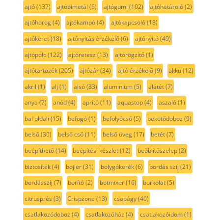
ajtó
(137)
ajtóbimetál
(6)
ajtógumi
(102)
ajtóhatároló
(2)
ajtóhorog
(4)
ajtókampó
(4)
ajtókapcsoló
(18)
ajtókeret
(18)
ajtónyitás érzékelő
(6)
ajtónyitó
(49)
ajtópolc
(122)
ajtóretesz
(13)
ajtórögzítő
(1)
ajtótartozék
(205)
ajtózár
(34)
ajtó érzékelő
(9)
akku
(12)
akril
(1)
alj
(1)
alsó
(33)
aluminium
(5)
alátét
(7)
anya
(7)
anód
(4)
aprító
(11)
aquastop
(4)
aszaló
(1)
bal oldali
(15)
befogó
(1)
befolyócső
(5)
bekötődoboz
(9)
belső
(30)
belső cső
(11)
belső üveg
(17)
betét
(7)
beépíthető
(14)
beépítési készlet
(12)
beőblítőszelep
(2)
biztosíték
(4)
bojler
(31)
bolygókerék
(6)
bordás szíj
(21)
bordásszíj
(7)
borító
(2)
botmixer
(16)
burkolat
(5)
citrusprés
(3)
Crispzone
(13)
csapágy
(40)
csatlakozódoboz
(4)
csatlakozóház
(4)
csatlakozóidom
(1)