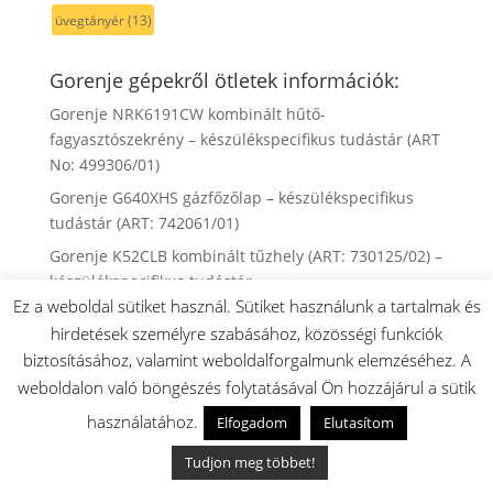
üvegtányér
(13)
Gorenje gépekről ötletek információk:
Gorenje NRK6191CW kombinált hűtő-
fagyasztószekrény – készülékspecifikus tudástár (ART
No: 499306/01)
Gorenje G640XHS gázfőzőlap – készülékspecifikus
tudástár (ART: 742061/01)
Gorenje K52CLB kombinált tűzhely (ART: 730125/02) –
készülékspecifikus tudástár
Ez a weboldal sütiket használ. Sütiket használunk a tartalmak és
Gorenje NRS9181VX side-by-side hűtőszekrény –
hirdetések személyre szabásához, közösségi funkciók
hibakódok, alkatrészek, javítási útmutató (ART
biztosításához, valamint weboldalforgalmunk elemzéséhez. A
733129)
weboldalon való böngészés folytatásával Ön hozzájárul a sütik
Gorenje WA72105 szabadonálló automata mosógép –
használatához.
Elfogadom
Elutasítom
készülékspecifikus tudástár (185850/05)
Gorenje WA64123 szabadonálló automata mosógép –
Tudjon meg többet!
készülékspecifikus tudástár (101752/08)