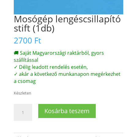
Mosógép lengéscsillapító
stift (1db)
2700
Ft
🚚 Saját Magyarországi raktárból, gyors
szállítással
✓ Délig leadott rendelés esetén,
✓ akár a következő munkanapon megérkezhet
a csomag
Készleten
Mosógép
Kosárba teszem
lengéscsillapító
stift
(1db)
mennyiség