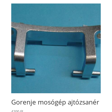
Gorenje mosógép ajtózsanér
4200
Ft