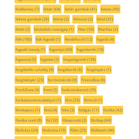
fedőlemez
(7)
fehér
(64)
fehér gombok
(41)
fekete
(45)
fekete gombok
(26)
felirat
(2)
felmosó
(2)
felső
(31)
feltét
(2)
felültöltős mosógép
(1)
filter
(50)
filterház
(2)
fiók
(160)
fiók fogadó
(1)
flexibiliscső
(12)
fogadó
(4)
fogadó hüvely
(1)
fogantyú
(60)
fogaskerék
(10)
fogasszíj
(5)
foglalat
(2)
forgatógomb
(135)
forgókefés szívófej
(9)
forgókerék
(6)
forgónyárs
(1)
forgótányér
(23)
forróvíztároló
(9)
FreezeBox
(6)
FreshZone
(4)
front
(2)
funkcióválasztó
(35)
furdulatszámszabályzó
(1)
fém
(33)
fémcső
(1)
fémkapocs
(1)
fésű
(4)
fólia
(3)
földgáz
(11)
fúvóka
(42)
fúvóka szett
(8)
fül
(32)
főkapcsoló
(2)
főzőlap
(64)
főzőrács
(24)
főzőzóna
(10)
fűtés
(25)
fűtőbetét
(46)