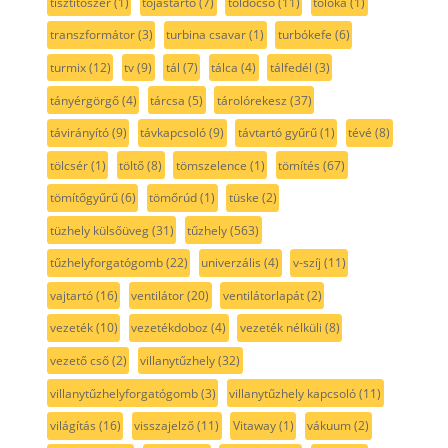
tisztítószer
(1)
tojástartó
(7)
toldócső
(11)
tolóka
(1)
transzformátor
(3)
turbina csavar
(1)
turbókefe
(6)
turmix
(12)
tv
(9)
tál
(7)
tálca
(4)
tálfedél
(3)
tányérgörgő
(4)
tárcsa
(5)
tárolórekesz
(37)
távirányító
(9)
távkapcsoló
(9)
távtartó gyűrű
(1)
tévé
(8)
tölcsér
(1)
töltő
(8)
tömszelence
(1)
tömítés
(67)
tömítőgyűrű
(6)
tömőrúd
(1)
tüske
(2)
tüzhely külsőüveg
(31)
tűzhely
(563)
tűzhelyforgatógomb
(22)
univerzális
(4)
v-szíj
(11)
vajtartó
(16)
ventilátor
(20)
ventilátorlapát
(2)
vezeték
(10)
vezetékdoboz
(4)
vezeték nélküli
(8)
vezető cső
(2)
villanytűzhely
(32)
villanytűzhelyforgatógomb
(3)
villanytűzhely kapcsoló
(11)
világítás
(16)
visszajelző
(11)
Vitaway
(1)
vákuum
(2)