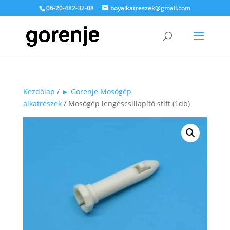
06-20-482-32-08
boyalkatreszek@gmail.com
Kezdőlap
/
► Gorenje Mosógép
alkatrészek
/ Mosógép lengéscsillapító stift (1db)