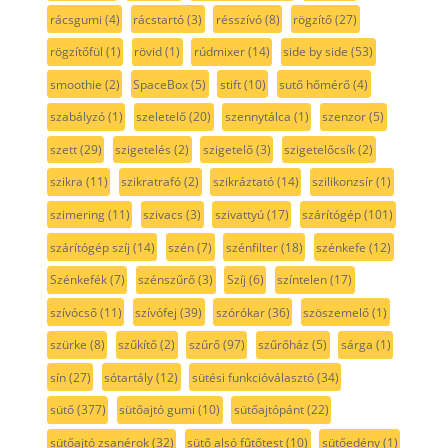
rácsgumi
(4)
rácstartó
(3)
résszívó
(8)
rögzítő
(27)
rögzítőfül
(1)
rövid
(1)
rúdmixer
(14)
side by side
(53)
smoothie
(2)
SpaceBox
(5)
stift
(10)
sutő hőmérő
(4)
szabályzó
(1)
szeletelő
(20)
szennytálca
(1)
szenzor
(5)
szett
(29)
szigetelés
(2)
szigetelő
(3)
szigetelőcsík
(2)
szikra
(11)
szikratrafó
(2)
szikráztató
(14)
szilikonzsír
(1)
szimering
(11)
szivacs
(3)
szivattyú
(17)
szárítógép
(101)
szárítógép szíj
(14)
szén
(7)
szénfilter
(18)
szénkefe
(12)
Szénkefék
(7)
szénszűrő
(3)
Szíj
(6)
színtelen
(17)
szívócső
(11)
szívófej
(39)
szórókar
(36)
szöszemelő
(1)
szürke
(8)
szűkítő
(2)
szűrő
(97)
szűrőház
(5)
sárga
(1)
sín
(27)
sótartály
(12)
sütési funkcióválasztó
(34)
sütő
(377)
sütőajtó gumi
(10)
sütőajtópánt
(22)
sütőajtó zsanérok
(32)
sütő alsó fűtőtest
(10)
sütőedény
(1)