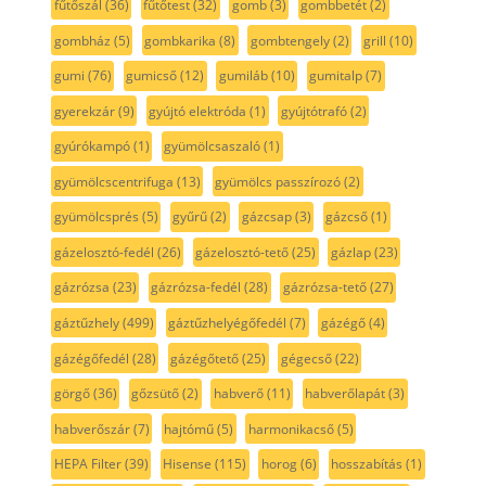
fűtőszál
(36)
fűtőtest
(32)
gomb
(3)
gombbetét
(2)
gombház
(5)
gombkarika
(8)
gombtengely
(2)
grill
(10)
gumi
(76)
gumicső
(12)
gumiláb
(10)
gumitalp
(7)
gyerekzár
(9)
gyújtó elektróda
(1)
gyújtótrafó
(2)
gyúrókampó
(1)
gyümölcsaszaló
(1)
gyümölcscentrifuga
(13)
gyümölcs passzírozó
(2)
gyümölcsprés
(5)
gyűrű
(2)
gázcsap
(3)
gázcső
(1)
gázelosztó-fedél
(26)
gázelosztó-tető
(25)
gázlap
(23)
gázrózsa
(23)
gázrózsa-fedél
(28)
gázrózsa-tető
(27)
gáztűzhely
(499)
gáztűzhelyégőfedél
(7)
gázégő
(4)
gázégőfedél
(28)
gázégőtető
(25)
gégecső
(22)
görgő
(36)
gőzsütő
(2)
habverő
(11)
habverőlapát
(3)
habverőszár
(7)
hajtómű
(5)
harmonikacső
(5)
HEPA Filter
(39)
Hisense
(115)
horog
(6)
hosszabítás
(1)