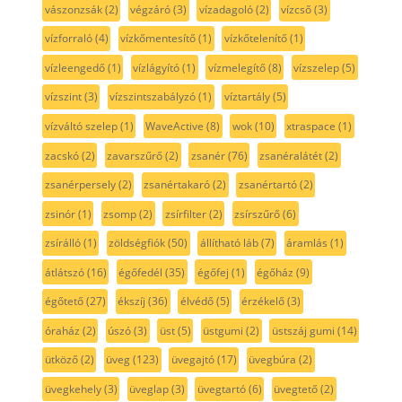
vászonzsák
(2)
végzáró
(3)
vízadagoló
(2)
vízcső
(3)
vízforraló
(4)
vízkőmentesítő
(1)
vízkőtelenítő
(1)
vízleengedő
(1)
vízlágyító
(1)
vízmelegítő
(8)
vízszelep
(5)
vízszint
(3)
vízszintszabályzó
(1)
víztartály
(5)
vízváltó szelep
(1)
WaveActive
(8)
wok
(10)
xtraspace
(1)
zacskó
(2)
zavarszűrő
(2)
zsanér
(76)
zsanéralátét
(2)
zsanérpersely
(2)
zsanértakaró
(2)
zsanértartó
(2)
zsinór
(1)
zsomp
(2)
zsírfilter
(2)
zsírszűrő
(6)
zsírálló
(1)
zöldségfiók
(50)
állítható láb
(7)
áramlás
(1)
átlátszó
(16)
égőfedél
(35)
égőfej
(1)
égőház
(9)
égőtető
(27)
ékszíj
(36)
élvédő
(5)
érzékelő
(3)
óraház
(2)
úszó
(3)
üst
(5)
üstgumi
(2)
üstszáj gumi
(14)
ütköző
(2)
üveg
(123)
üvegajtó
(17)
üvegbúra
(2)
üvegkehely
(3)
üveglap
(3)
üvegtartó
(6)
üvegtető
(2)