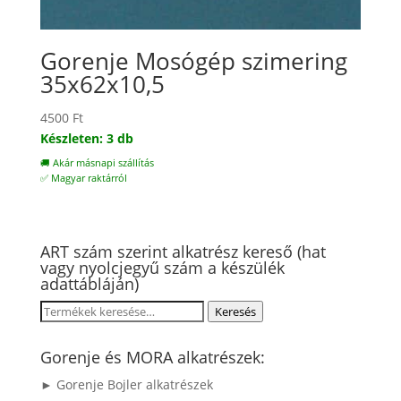
Gorenje Mosógép szimering
35x62x10,5
4500
Ft
Készleten: 3 db
🚚 Akár másnapi szállítás
✅ Magyar raktárról
ART szám szerint alkatrész kereső (hat
vagy nyolcjegyű szám a készülék
adattábláján)
Keresés
Keresés
a
következőre:
Gorenje és MORA alkatrészek:
► Gorenje Bojler alkatrészek