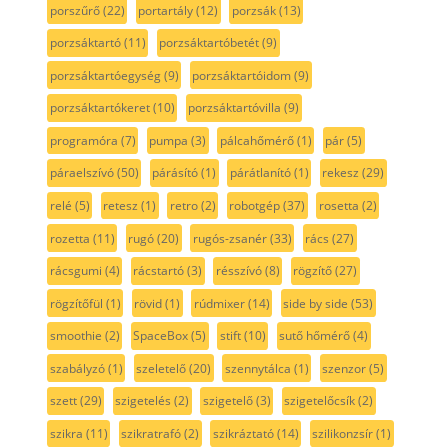
porszűrő
(22)
portartály
(12)
porzsák
(13)
porzsáktartó
(11)
porzsáktartóbetét
(9)
porzsáktartóegység
(9)
porzsáktartóidom
(9)
porzsáktartókeret
(10)
porzsáktartóvilla
(9)
programóra
(7)
pumpa
(3)
pálcahőmérő
(1)
pár
(5)
páraelszívó
(50)
párásító
(1)
párátlanító
(1)
rekesz
(29)
relé
(5)
retesz
(1)
retro
(2)
robotgép
(37)
rosetta
(2)
rozetta
(11)
rugó
(20)
rugós-zsanér
(33)
rács
(27)
rácsgumi
(4)
rácstartó
(3)
résszívó
(8)
rögzítő
(27)
rögzítőfül
(1)
rövid
(1)
rúdmixer
(14)
side by side
(53)
smoothie
(2)
SpaceBox
(5)
stift
(10)
sutő hőmérő
(4)
szabályzó
(1)
szeletelő
(20)
szennytálca
(1)
szenzor
(5)
szett
(29)
szigetelés
(2)
szigetelő
(3)
szigetelőcsík
(2)
szikra
(11)
szikratrafó
(2)
szikráztató
(14)
szilikonzsír
(1)