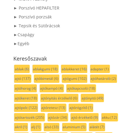
► Porszívó HEPAFILTER
► Porszívó porzsák
► Tepsik és Sütőrácsok
►Csapágy
►Egyéb
Keresőszavak
ablak
(6)
ablakgumi
(18)
ablakkeret
(16)
adapter
(1)
ajtó
(137)
ajtóbimetál
(6)
ajtógumi
(102)
ajtóhatároló
(2)
ajtóhorog
(4)
ajtókampó
(4)
ajtókapcsoló
(18)
ajtókeret
(18)
ajtónyitás érzékelő
(6)
ajtónyitó
(49)
ajtópolc
(122)
ajtóretesz
(13)
ajtórögzítő
(1)
ajtótartozék
(205)
ajtózár
(34)
ajtó érzékelő
(9)
akku
(12)
akril
(1)
alj
(1)
alsó
(33)
aluminium
(5)
alátét
(7)