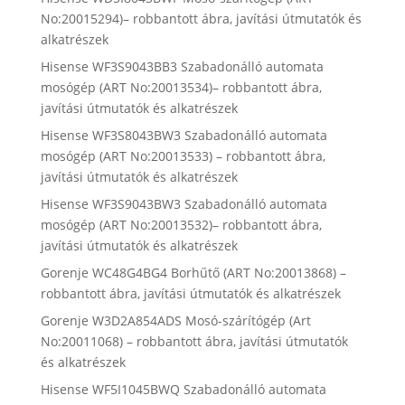
No:20015294)– robbantott ábra, javítási útmutatók és
alkatrészek
Hisense WF3S9043BB3 Szabadonálló automata
mosógép (ART No:20013534)– robbantott ábra,
javítási útmutatók és alkatrészek
Hisense WF3S8043BW3 Szabadonálló automata
mosógép (ART No:20013533) – robbantott ábra,
javítási útmutatók és alkatrészek
Hisense WF3S9043BW3 Szabadonálló automata
mosógép (ART No:20013532)– robbantott ábra,
javítási útmutatók és alkatrészek
Gorenje WC48G4BG4 Borhűtő (ART No:20013868) –
robbantott ábra, javítási útmutatók és alkatrészek
Gorenje W3D2A854ADS Mosó-szárítógép (Art
No:20011068) – robbantott ábra, javítási útmutatók
és alkatrészek
Hisense WF5I1045BWQ Szabadonálló automata