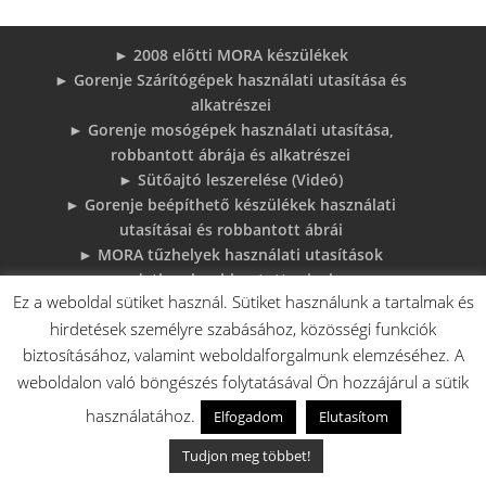
► 2008 előtti MORA készülékek
► Gorenje Szárítógépek használati utasítása és
alkatrészei
► Gorenje mosógépek használati utasítása,
robbantott ábrája és alkatrészei
► Sütőajtó leszerelése (Videó)
► Gorenje beépíthető készülékek használati
utasításai és robbantott ábrái
► MORA tűzhelyek használati utasítások
adatlapok robbantott rajzok
Ez a weboldal sütiket használ. Sütiket használunk a tartalmak és
► Gorenje Bojler Vízkő problémák és
hirdetések személyre szabásához, közösségi funkciók
megoldások
► 6 gyakori sütő hiba, és megoldások
biztosításához, valamint weboldalforgalmunk elemzéséhez. A
♦Gorenje Háztartásigépek adattábláiról:
weboldalon való böngészés folytatásával Ön hozzájárul a sütik
használatához.
Elfogadom
Elutasítom
Tudjon meg többet!
V.A. Elektro Boys Kft. - 2018 - Minden jog fenntartva!