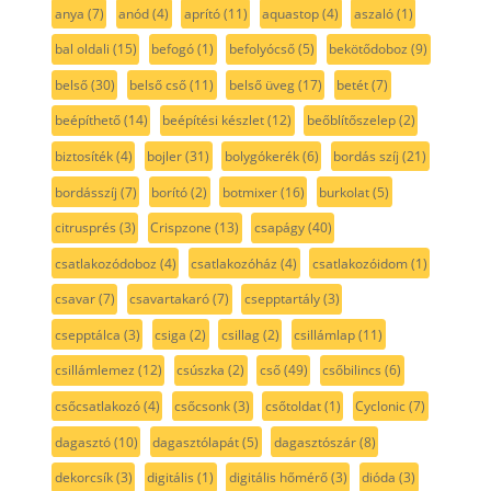
anya
(7)
anód
(4)
aprító
(11)
aquastop
(4)
aszaló
(1)
bal oldali
(15)
befogó
(1)
befolyócső
(5)
bekötődoboz
(9)
belső
(30)
belső cső
(11)
belső üveg
(17)
betét
(7)
beépíthető
(14)
beépítési készlet
(12)
beőblítőszelep
(2)
biztosíték
(4)
bojler
(31)
bolygókerék
(6)
bordás szíj
(21)
bordásszíj
(7)
borító
(2)
botmixer
(16)
burkolat
(5)
citrusprés
(3)
Crispzone
(13)
csapágy
(40)
csatlakozódoboz
(4)
csatlakozóház
(4)
csatlakozóidom
(1)
csavar
(7)
csavartakaró
(7)
csepptartály
(3)
csepptálca
(3)
csiga
(2)
csillag
(2)
csillámlap
(11)
csillámlemez
(12)
csúszka
(2)
cső
(49)
csőbilincs
(6)
csőcsatlakozó
(4)
csőcsonk
(3)
csőtoldat
(1)
Cyclonic
(7)
dagasztó
(10)
dagasztólapát
(5)
dagasztószár
(8)
dekorcsík
(3)
digitális
(1)
digitális hőmérő
(3)
dióda
(3)