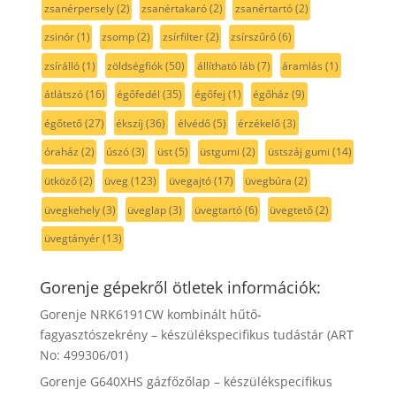
zsanérpersely
(2)
zsanértakaró
(2)
zsanértartó
(2)
zsinór
(1)
zsomp
(2)
zsírfilter
(2)
zsírszűrő
(6)
zsírálló
(1)
zöldségfiók
(50)
állítható láb
(7)
áramlás
(1)
átlátszó
(16)
égőfedél
(35)
égőfej
(1)
égőház
(9)
égőtető
(27)
ékszíj
(36)
élvédő
(5)
érzékelő
(3)
óraház
(2)
úszó
(3)
üst
(5)
üstgumi
(2)
üstszáj gumi
(14)
ütköző
(2)
üveg
(123)
üvegajtó
(17)
üvegbúra
(2)
üvegkehely
(3)
üveglap
(3)
üvegtartó
(6)
üvegtető
(2)
üvegtányér
(13)
Gorenje gépekről ötletek információk:
Gorenje NRK6191CW kombinált hűtő-
fagyasztószekrény – készülékspecifikus tudástár (ART
No: 499306/01)
Gorenje G640XHS gázfőzőlap – készülékspecifikus