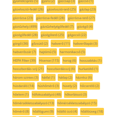
gyümölcsprés
(5)
gyűrű
(2)
gázcsap
(3)
gázcső
(1)
gázelosztó-fedél
(26)
gázelosztó-tető
(25)
gázlap
(23)
gázrózsa
(23)
gázrózsa-fedél
(28)
gázrózsa-tető
(27)
gáztűzhely
(499)
gáztűzhelyégőfedél
(7)
gázégő
(4)
gázégőfedél
(28)
gázégőtető
(25)
gégecső
(22)
görgő
(36)
gőzsütő
(2)
habverő
(11)
habverőlapát
(3)
habverőszár
(7)
hajtómű
(5)
harmonikacső
(5)
HEPA Filter
(39)
Hisense
(115)
horog
(6)
hosszabítás
(1)
hosszbordás szíj
(21)
hosszbordásszíj
(6)
hurkatöltő
(1)
három szintes
(3)
hátfal
(1)
hátlap
(2)
házrész
(6)
húsdaráló
(14)
húshőmérő
(3)
hüvely
(2)
hőcserélő
(2)
hőelem
(1)
hőfokszabályzó
(48)
hőkorlátozó
(3)
hőmérsékletszabályozó
(13)
hőmérsékletszabályzó
(15)
hőmérő
(8)
hőállógumi
(9)
hőálló izzó
(4)
hőállóüveg
(18)