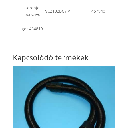
Gorenje
VC2102BCYIV
457940
porszívó
gor 464819
Kapcsolódó termékek