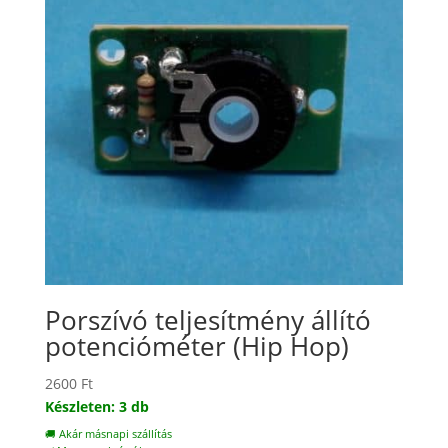
Porszívó teljesítmény állító
potencióméter (Hip Hop)
2600
Ft
Készleten: 3 db
🚚 Akár másnapi szállítás