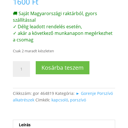
1600
Ft
🚚 Saját Magyarországi raktárból, gyors
szállítással
✓ Délig leadott rendelés esetén,
✓ akár a következő munkanapon megérkezhet
a csomag
Csak 2 maradt készleten
Porszívó
Kosárba teszem
kapcsoló
mennyiség
Cikkszám:
gor 464819
Kategória:
► Gorenje Porszívó
alkatrészek
Címkék:
kapcsoló
,
porszívó
Leírás