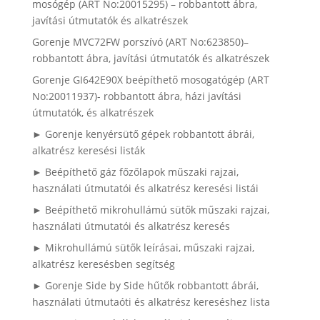
mosógép (ART No:20015295) – robbantott ábra,
javítási útmutatók és alkatrészek
Gorenje MVC72FW porszívó (ART No:623850)–
robbantott ábra, javítási útmutatók és alkatrészek
Gorenje GI642E90X beépíthető mosogatógép (ART
No:20011937)- robbantott ábra, házi javítási
útmutatók, és alkatrészek
► Gorenje kenyérsütő gépek robbantott ábrái,
alkatrész keresési listák
► Beépíthető gáz főzőlapok műszaki rajzai,
használati útmutatói és alkatrész keresési listái
► Beépíthető mikrohullámú sütők műszaki rajzai,
használati útmutatói és alkatrész keresés
► Mikrohullámú sütők leírásai, műszaki rajzai,
alkatrész keresésben segítség
► Gorenje Side by Side hűtők robbantott ábrái,
használati útmutaóti és alkatrész kereséshez lista