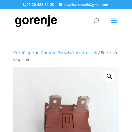
06-20-482-32-08
boyalkatreszek@gmail.com
Kezdőlap
/
► Gorenje Porszívó alkatrészek
/ Porszívó
kapcsoló