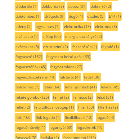
diódaráló
(1)
dobborda
(3)
doboz
(31)
dobtartó
(2)
dobtömítés
(1)
drótpolc
(9)
dugó
(1)
díszléc
(5)
E14
(1)
edény
(5)
egyszintes
(7)
elektronika
(13)
elektróda
(8)
elválasztó
(1)
előlap
(60)
energia szabályzó
(2)
evőeszköz
(5)
ezüst színű
(2)
facsarókúp
(1)
fagadó
(1)
fagyasztó
(182)
fagyasztó belső ajtók
(35)
fagyasztófiók
(45)
fagyasztóláda
(27)
fagyasztószekrény
(14)
fali tartó
(4)
fedél
(38)
fedőlemez
(7)
fehér
(64)
fehér gombok
(41)
fekete
(45)
fekete gombok
(26)
felirat
(2)
felmosó
(2)
felső
(31)
feltét
(2)
felültöltős mosógép
(1)
filter
(50)
filterház
(2)
fiók
(160)
fiók fogadó
(1)
flexibiliscső
(12)
fogadó
(4)
fogadó hüvely
(1)
fogantyú
(60)
fogaskerék
(10)
fogasszíj
(5)
foglalat
(2)
forgatógomb
(135)