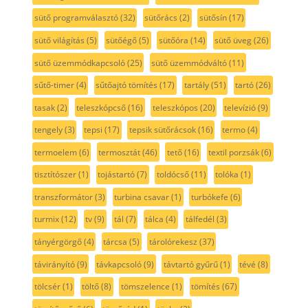
sütő programválasztó
(32)
sütőrács
(2)
sütősín
(17)
sütő világítás
(5)
sütőégő
(5)
sütőóra
(14)
sütő üveg
(26)
sütő üzemmódkapcsoló
(25)
sütő üzemmódváltó
(11)
sűtő-timer
(4)
sűtőajtó tömítés
(17)
tartály
(51)
tartó
(26)
tasak
(2)
teleszkópcső
(16)
teleszkópos
(20)
televízió
(9)
tengely
(3)
tepsi
(17)
tepsik sütőrácsok
(16)
termo
(4)
termoelem
(6)
termosztát
(46)
tető
(16)
textil porzsák
(6)
tisztítószer
(1)
tojástartó
(7)
toldócső
(11)
tolóka
(1)
transzformátor
(3)
turbina csavar
(1)
turbókefe
(6)
turmix
(12)
tv
(9)
tál
(7)
tálca
(4)
tálfedél
(3)
tányérgörgő
(4)
tárcsa
(5)
tárolórekesz
(37)
távirányító
(9)
távkapcsoló
(9)
távtartó gyűrű
(1)
tévé
(8)
tölcsér
(1)
töltő
(8)
tömszelence
(1)
tömítés
(67)