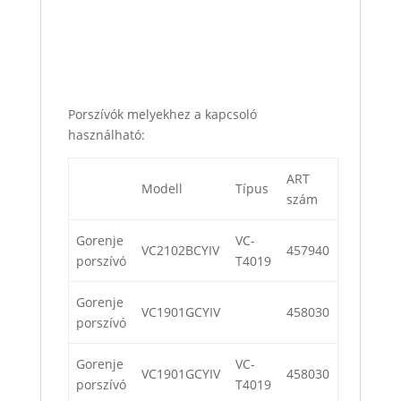
Porszívók melyekhez a kapcsoló
használható:
ART
Modell
Típus
szám
Gorenje
VC-
VC2102BCYIV
457940
porszívó
T4019
Gorenje
VC1901GCYIV
458030
porszívó
Gorenje
VC-
VC1901GCYIV
458030
porszívó
T4019