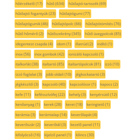
hőérzékelő
(17)
hűtő
(634)
hűtőajtó-tartozék
(69)
hűtőajtó fogantyúk
(23)
hűtőajtógumi
(77)
hűtőajtógumik
(46)
hűtőajtópolc
(66)
hűtőajtótömítés
(76)
hűtő hőmérő
(2)
hűtőszekrény
(345)
hűtő üvegpolcok
(85)
idegentest csapda
(4)
idom
(1)
illatrúd
(2)
indító
(1)
inox
(56)
inox gombok
(42)
ionizáló kapcsoló
(1)
italkorlát
(38)
italtartó
(85)
italtartópolcok
(81)
izzó
(10)
izzó foglalat
(3)
jobb oldali
(10)
jégkockatartó
(3)
jégkészítő
(3)
kapcsoló
(40)
kapcsolósor
(1)
kapocs
(2)
kefe
(11)
kefésszívófej
(22)
kehely
(3)
kenyérsütő
(12)
kenőanyag
(1)
kerek
(28)
keret
(18)
keringtető
(1)
kerámia
(3)
kerámialap
(14)
keverőlapát
(4)
keverőszár
(2)
keverőtál
(3)
kezelő panel
(11)
kifolyócső
(16)
kijelző panel
(1)
kilincs
(30)