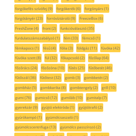
forgókefés szívófej
(9)
forgókerék
(6)
forgónyárs
(1)
forgótányér
(23)
forróvíztároló
(9)
FreezeBox
(6)
FreshZone
(4)
front
(2)
funkcióválasztó
(35)
furdulatszámszabályzó
(1)
fém
(33)
fémcső
(1)
fémkapocs
(1)
fésű
(4)
fólia
(3)
földgáz
(11)
fúvóka
(42)
fúvóka szett
(8)
fül
(32)
főkapcsoló
(2)
főzőlap
(64)
főzőrács
(24)
főzőzóna
(10)
fűtés
(25)
fűtőbetét
(46)
fűtőszál
(36)
fűtőtest
(32)
gomb
(3)
gombbetét
(2)
gombház
(5)
gombkarika
(8)
gombtengely
(2)
grill
(10)
gumi
(76)
gumicső
(12)
gumiláb
(10)
gumitalp
(7)
gyerekzár
(9)
gyújtó elektróda
(1)
gyújtótrafó
(2)
gyúrókampó
(1)
gyümölcsaszaló
(1)
gyümölcscentrifuga
(13)
gyümölcs passzírozó
(2)