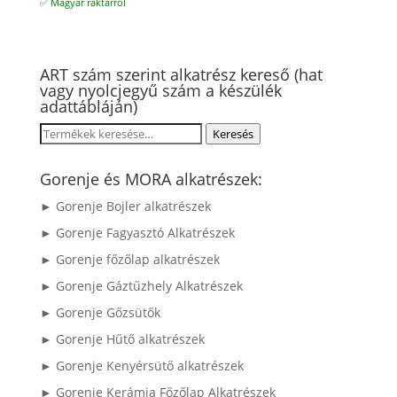
✅ Magyar raktárról
ART szám szerint alkatrész kereső (hat
vagy nyolcjegyű szám a készülék
adattábláján)
Keresés
Keresés
a
következőre:
Gorenje és MORA alkatrészek:
► Gorenje Bojler alkatrészek
► Gorenje Fagyasztó Alkatrészek
► Gorenje főzőlap alkatrészek
► Gorenje Gáztűzhely Alkatrészek
► Gorenje Gőzsütők
► Gorenje Hűtő alkatrészek
► Gorenje Kenyérsütő alkatrészek
► Gorenje Kerámia Főzőlap Alkatrészek