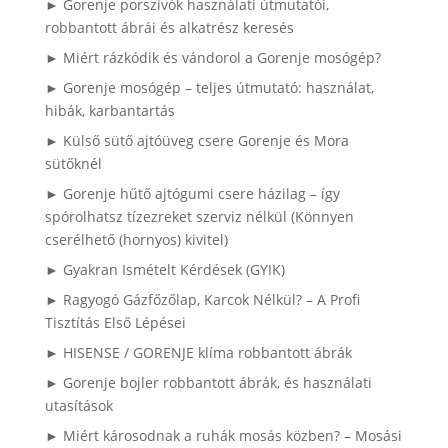
► Gorenje porszívók használati útmutatói,
robbantott ábrái és alkatrész keresés
► Miért rázkódik és vándorol a Gorenje mosógép?
► Gorenje mosógép – teljes útmutató: használat,
hibák, karbantartás
► Külső sütő ajtóüveg csere Gorenje és Mora
sütőknél
► Gorenje hűtő ajtógumi csere házilag – így
spórolhatsz tízezreket szerviz nélkül (Könnyen
cserélhető (hornyos) kivitel)
► Gyakran Ismételt Kérdések (GYIK)
► Ragyogó Gázfőzőlap, Karcok Nélkül? – A Profi
Tisztítás Első Lépései
► HISENSE / GORENJE klíma robbantott ábrák
► Gorenje bojler robbantott ábrák, és használati
utasítások
► Miért károsodnak a ruhák mosás közben? – Mosási