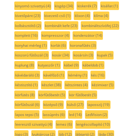
kinyomó szivattyú
(4)
kisgép
(34)
kiskerék
(7)
kisállat
(1)
kivetőpánt
(23)
kivezető cső
(1)
klixon
(4)
klíma
(4)
kolbásztöltő
(2)
kombinált kefe
(23)
kombináltszívófej
(22)
komplett
(16)
kompresszor
(4)
kondenzátor
(14)
konyhai mérleg
(1)
korlát
(6)
koronafűtés
(3)
koszorú fűtőszál
(3)
kosár
(34)
kosársín
(3)
kupak
(5)
kuplung
(8)
kutyaszőr
(1)
kábel
(9)
kábeldob
(1)
kávédaráló
(3)
kávéfőző
(1)
kémény
(1)
kés
(16)
késtisztító
(1)
készlet
(38)
kétszintes
(4)
kézimixer
(5)
körfütés
(8)
körfűtőbetét
(5)
kör fűtőbetét
(5)
körfűtőszál
(6)
középső
(9)
külső
(27)
laposszíj
(19)
lapos tepsi
(5)
lassúprés
(6)
led
(14)
LedVision
(2)
leeresztő szivattyú
(4)
lemez
(6)
lengéscsillapító
(10)
logo
(3)
lyuktárcsa
(2)
láb
(12)
lábtartó
(2)
láda
(30)