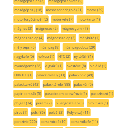
mosógépszelep
(3)
mosógépszénkefe
(9)
mosógép szíj
(18)
mosószer adagoló
(21)
motor
(29)
motorforgótányér
(2)
motorkefe
(7)
motortartó
(1)
mágnes
(3)
mágneses
(2)
mágnesgumi
(78)
mágnes szelep
(4)
mágnesszelep
(2)
mélyhűtő
(1)
mély tepsi
(6)
műanyag
(8)
műanyagdoboz
(29)
nagykefe
(5)
nofrost
(1)
NTC
(2)
nyitófül
(31)
nyomógomb
(28)
o-gyűrű
(1)
okostévé
(8)
olajálló
(1)
ORA ITO
(1)
palack-tartály
(33)
palackpolc
(49)
palacktartó
(43)
palacktároló
(38)
palackőr
(5)
papír porszák
(5)
paradicsom passzírozó
(1)
passzírozó
(1)
pb-gáz
(34)
perem
(2)
pillangószelep
(3)
pirolitikus
(1)
piros
(1)
polc
(86)
polcél
(3)
Poly-v szíj
(11)
porszívó
(220)
porszívócső
(10)
porszívókefe
(11)