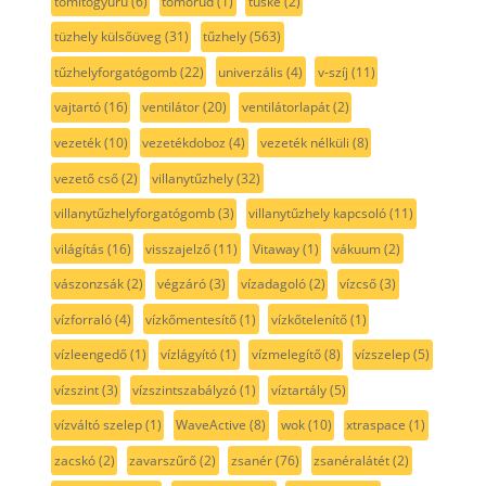
tömítőgyűrű
(6)
tömőrúd
(1)
tüske
(2)
tüzhely külsőüveg
(31)
tűzhely
(563)
tűzhelyforgatógomb
(22)
univerzális
(4)
v-szíj
(11)
vajtartó
(16)
ventilátor
(20)
ventilátorlapát
(2)
vezeték
(10)
vezetékdoboz
(4)
vezeték nélküli
(8)
vezető cső
(2)
villanytűzhely
(32)
villanytűzhelyforgatógomb
(3)
villanytűzhely kapcsoló
(11)
világítás
(16)
visszajelző
(11)
Vitaway
(1)
vákuum
(2)
vászonzsák
(2)
végzáró
(3)
vízadagoló
(2)
vízcső
(3)
vízforraló
(4)
vízkőmentesítő
(1)
vízkőtelenítő
(1)
vízleengedő
(1)
vízlágyító
(1)
vízmelegítő
(8)
vízszelep
(5)
vízszint
(3)
vízszintszabályzó
(1)
víztartály
(5)
vízváltó szelep
(1)
WaveActive
(8)
wok
(10)
xtraspace
(1)
zacskó
(2)
zavarszűrő
(2)
zsanér
(76)
zsanéralátét
(2)