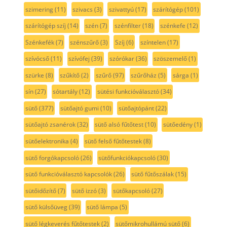
szimering
(11)
szivacs
(3)
szivattyú
(17)
szárítógép
(101)
szárítógép szíj
(14)
szén
(7)
szénfilter
(18)
szénkefe
(12)
Szénkefék
(7)
szénszűrő
(3)
Szíj
(6)
színtelen
(17)
szívócső
(11)
szívófej
(39)
szórókar
(36)
szöszemelő
(1)
szürke
(8)
szűkítő
(2)
szűrő
(97)
szűrőház
(5)
sárga
(1)
sín
(27)
sótartály
(12)
sütési funkcióválasztó
(34)
sütő
(377)
sütőajtó gumi
(10)
sütőajtópánt
(22)
sütőajtó zsanérok
(32)
sütő alsó fűtőtest
(10)
sütőedény
(1)
sütőelektronika
(4)
sütő felső fűtőtestek
(8)
sütő forgókapcsoló
(26)
sütőfunkciókapcsoló
(30)
sütő funkcióválasztó kapcsolók
(26)
sütő fűtőszálak
(15)
sütőidőzítő
(7)
sütő izzó
(3)
sütőkapcsoló
(27)
sütő külsőüveg
(39)
sütő lámpa
(5)
sütő légkeverés fűtőtestek
(2)
sütőmikrohullámú sütő
(6)