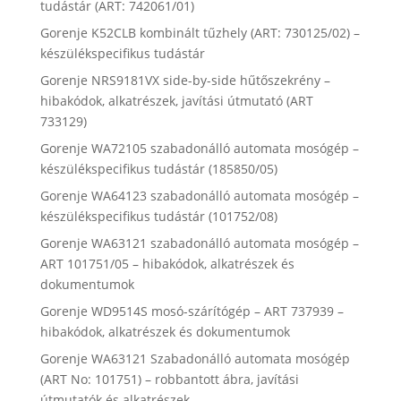
tudástár (ART: 742061/01)
Gorenje K52CLB kombinált tűzhely (ART: 730125/02) –
készülékspecifikus tudástár
Gorenje NRS9181VX side-by-side hűtőszekrény –
hibakódok, alkatrészek, javítási útmutató (ART
733129)
Gorenje WA72105 szabadonálló automata mosógép –
készülékspecifikus tudástár (185850/05)
Gorenje WA64123 szabadonálló automata mosógép –
készülékspecifikus tudástár (101752/08)
Gorenje WA63121 szabadonálló automata mosógép –
ART 101751/05 – hibakódok, alkatrészek és
dokumentumok
Gorenje WD9514S mosó-szárítógép – ART 737939 –
hibakódok, alkatrészek és dokumentumok
Gorenje WA63121 Szabadonálló automata mosógép
(ART No: 101751) – robbantott ábra, javítási
útmutatók és alkatrészek