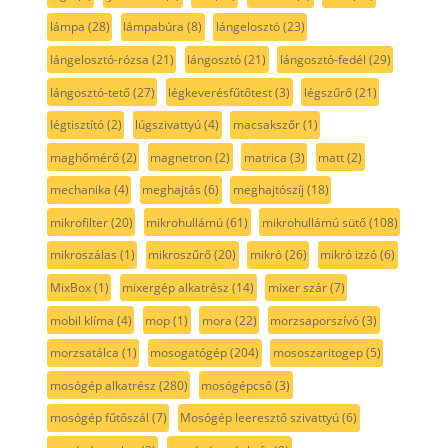
lámpa
(28)
lámpabúra
(8)
lángelosztó
(23)
lángelosztó-rózsa
(21)
lángosztó
(21)
lángosztó-fedél
(29)
lángosztó-tető
(27)
légkeverésfűtőtest
(3)
légszűrő
(21)
légtisztító
(2)
lúgszivattyú
(4)
macsakszőr
(1)
maghőmérő
(2)
magnetron
(2)
matrica
(3)
matt
(2)
mechanika
(4)
meghajtás
(6)
meghajtószíj
(18)
mikrofilter
(20)
mikrohullámú
(61)
mikrohullámú sütő
(108)
mikroszálas
(1)
mikroszűrő
(20)
mikró
(26)
mikró izzó
(6)
MixBox
(1)
mixergép alkatrész
(14)
mixer szár
(7)
mobil klíma
(4)
mop
(1)
mora
(22)
morzsaporszívó
(3)
morzsatálca
(1)
mosogatógép
(204)
mososzaritogep
(5)
mosógép alkatrész
(280)
mosógépcső
(3)
mosógép fűtőszál
(7)
Mosógép leeresztő szivattyú
(6)