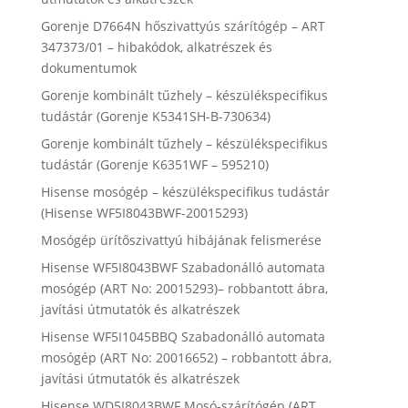
Gorenje D7664N hőszivattyús szárítógép – ART
347373/01 – hibakódok, alkatrészek és
dokumentumok
Gorenje kombinált tűzhely – készülékspecifikus
tudástár (Gorenje K5341SH-B-730634)
Gorenje kombinált tűzhely – készülékspecifikus
tudástár (Gorenje K6351WF – 595210)
Hisense mosógép – készülékspecifikus tudástár
(Hisense WF5I8043BWF-20015293)
Mosógép ürítőszivattyú hibájának felismerése
Hisense WF5I8043BWF Szabadonálló automata
mosógép (ART No: 20015293)– robbantott ábra,
javítási útmutatók és alkatrészek
Hisense WF5I1045BBQ Szabadonálló automata
mosógép (ART No: 20016652) – robbantott ábra,
javítási útmutatók és alkatrészek
Hisense WD5I8043BWF Mosó-szárítógép (ART