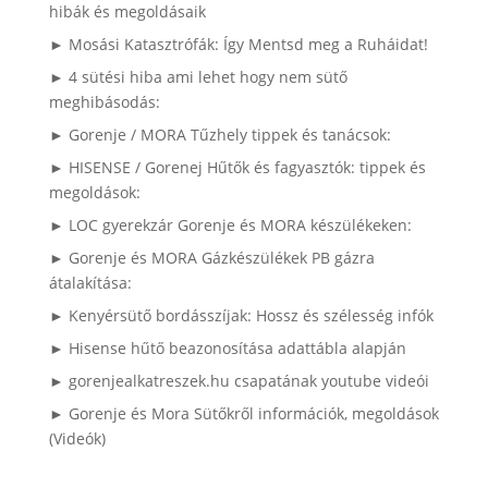
hibák és megoldásaik
► Mosási Katasztrófák: Így Mentsd meg a Ruháidat!
► 4 sütési hiba ami lehet hogy nem sütő
meghibásodás:
► Gorenje / MORA Tűzhely tippek és tanácsok:
► HISENSE / Gorenej Hűtők és fagyasztók: tippek és
megoldások:
► LOC gyerekzár Gorenje és MORA készülékeken:
► Gorenje és MORA Gázkészülékek PB gázra
átalakítása:
► Kenyérsütő bordásszíjak: Hossz és szélesség infók
► Hisense hűtő beazonosítása adattábla alapján
► gorenjealkatreszek.hu csapatának youtube videói
► Gorenje és Mora Sütőkről információk, megoldások
(Videók)