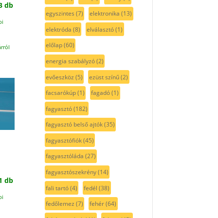
3 db
egyszintes
(7)
elektronika
(13)
pi
elektróda
(8)
elválasztó
(1)
előlap
(60)
rról
energia szabályzó
(2)
evőeszköz
(5)
ezüst színű
(2)
facsarókúp
(1)
fagadó
(1)
fagyasztó
(182)
fagyasztó belső ajtók
(35)
fagyasztófiók
(45)
fagyasztóláda
(27)
fagyasztószekrény
(14)
1 db
fali tartó
(4)
fedél
(38)
pi
fedőlemez
(7)
fehér
(64)