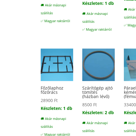
Készleten: 1 db
🚚 Akár másnapi
🚚 Akár
szállítás
🚚 Akár másnapi
szállítá
✅ Magyar raktárról
szállítás
✅ Magya
✅ Magyar raktárról
Főzőlaphoz
Szárítógép ajtó
Párae
főzőrács
tömítés
kémé
(házban lévő)
(fémv
28900
Ft
8500
Ft
3340
Készleten: 1 db
Készleten: 2 db
Készl
🚚 Akár másnapi
🚚 Akár másnapi
🚚 Akár
szállítás
szállítás
szállítá
✅ Magyar raktárról