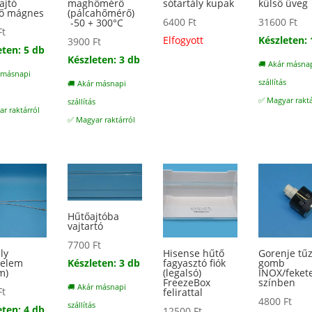
ajtó
maghőmérő
sótartály kupak
külső üveg
tő mágnes
(pálcahőmérő)
6400
Ft
31600
Ft
-50 + 300°C
Ft
Elfogyott
Készleten: 
3900
Ft
eten: 5 db
Készleten: 3 db
🚚 Akár másna
 másnapi
szállítás
🚚 Akár másnapi
s
✅ Magyar raktá
szállítás
r raktárról
✅ Magyar raktárról
Hűtőajtóba
vajtartó
7700
Ft
ly
Hisense hűtő
Gorenje tű
Készleten: 3 db
oelem
fagyasztó fiók
gomb
m)
(legalsó)
INOX/feket
FreezeBox
színben
🚚 Akár másnapi
Ft
felirattal
4800
Ft
szállítás
eten: 4 db
12500
Ft