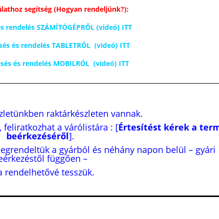
lathoz segítség (Hogyan rendeljünk?):
 és rendelés SZÁMÍTÓGÉPRŐL (videó) ITT
sés és rendelés TABLETRŐL (videó) ITT
esés és rendelés MOBILRÓL (videó) ITT
üzletünkben raktárkészleten vannak.
, feliratkozhat a várólistára : [
Értesítést kérek a ter
beérkezéséről
].
megrendeltük a gyárból és néhány napon belül – gyári
eérkezéstől függően –
a rendelhetővé tesszük.