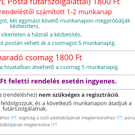
L Posta futárszolgálattal) 1800 Ft
egrendeléstől számított 1-2 munkanap
magot, két egymást követő munkanapon megpróbálják
kézbesíteni,
ikertelen a háznál a kézbesítés,
zó postán veheti át a csomagot 5 munkanapig.
maradó csomag 1800 Ft
osta hivatalban átvehető a csomag 5 munkanapig.
0Ft feletti rendelés esetén ingyenes.
z (rendeléshez)
nem szükséges a regisztráció
.
is feldolgozzuk, és a következő munkanapon átadjuk a
futárszolgálatnak.
séhez
ITT
, segitség a sütő adattáblájának megkereséséhez
ITT
, pors
ttáblájának megkeresése
ITT