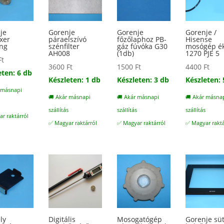
je
Gorenje
Gorenje
Gorenje /
xer
páraelszívó
főzőlaphoz PB-
Hisense
ng
szénfilter
gáz fúvóka G30
mosógép ék
AH008
(1db)
1270 PJE 5
Ft
3600
Ft
1500
Ft
4400
Ft
eten: 6 db
Készleten: 1 db
Készleten: 3 db
Készleten: 
 másnapi
🚚 Akár másnapi
🚚 Akár másnapi
🚚 Akár másna
s
szállítás
szállítás
szállítás
r raktárról
✅ Magyar raktárról
✅ Magyar raktárról
✅ Magyar raktá
ly
Digitális
Mosogatógép
Gorenje sü