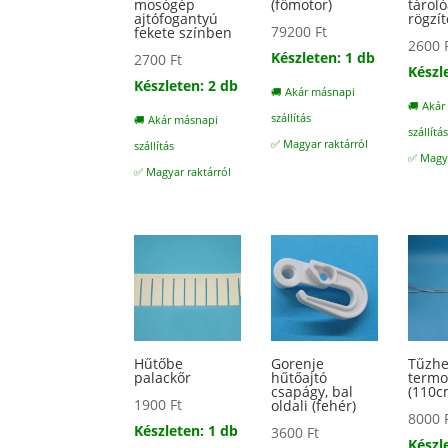
mosógép
(főmotor)
tároló
ajtófogantyú
rögzí
79200
Ft
fekete színben
2600
Készleten: 1 db
2700
Ft
Készl
Készleten: 2 db
🚚 Akár másnapi
🚚 Akár
szállítás
🚚 Akár másnapi
szállítá
✅ Magyar raktárról
szállítás
✅ Magya
✅ Magyar raktárról
Hűtőbe
Gorenje
Tűzhe
palackőr
hűtőajtó
term
csapágy, bal
(110c
1900
Ft
oldali (fehér)
8000
Készleten: 1 db
3600
Ft
Készl