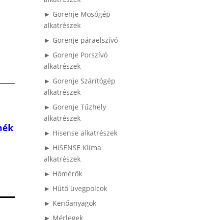
► Gorenje Mosógép
alkatrészek
► Gorenje páraelszívó
► Gorenje Porszívó
alkatrészek
► Gorenje Szárítógép
alkatrészek
► Gorenje Tűzhely
alkatrészek
mék
► Hisense alkatrészek
► HISENSE Klíma
alkatrészek
► Hőmérők
► Hűtő üvegpolcok
► Kenőanyagok
► Mérlegek