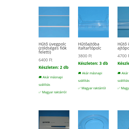
Hűtő üvegpolc
Hűtőajtóba
Hűtő i
(zöldséges fiók
italtartópolc
ajtóp
feletti)
3800
Ft
4700
6400
Ft
Készleten: 3 db
Készl
Készleten: 2 db
🚚 Akár másnapi
🚚 Akár
🚚 Akár másnapi
szállítás
szállítá
szállítás
✅ Magyar raktárról
✅ Magya
✅ Magyar raktárról