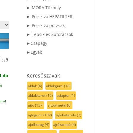
► MORA Tűzhely
► Porszívó HEPAFILTER
► Porszívó porzsák
► Tepsik és Sütőrácsok
►Csapágy
►Egyéb
z
 cső
Keresőszavak
1 db
ablak
(6)
ablakgumi
(18)
pi
ablakkeret
(16)
adapter
(1)
rról
ajtó
(137)
ajtóbimetál
(6)
ajtógumi
(102)
ajtóhatároló
(2)
ajtóhorog
(4)
ajtókampó
(4)