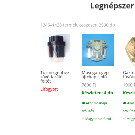
Legnépszer
Sorted
1345–1428 termék, összesen 2596 db
by
popularit
Turmixgéphez
Mosogatógép
Gáztű
kávédaráló
ajtókapcsoló
fúvók
feltét
7800
Ft
1900
Elfogyott
Készleten: 4 db
Készl
🚚 Akár másnapi
🚚 Akár
szállítás
szállítá
✅ Magyar raktárról
✅ Magya