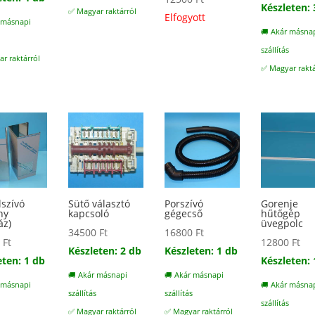
Készleten: 
✅ Magyar raktárról
Elfogyott
 másnapi
🚚 Akár másna
s
szállítás
r raktárról
✅ Magyar raktá
lszívó
Sütő választó
Porszívó
Gorenje
ny
kapcsoló
gégecső
hűtőgép
áz)
üvegpolc
34500
Ft
16800
Ft
0
Ft
12800
Ft
Készleten: 2 db
Készleten: 1 db
eten: 1 db
Készleten: 
🚚 Akár másnapi
🚚 Akár másnapi
 másnapi
🚚 Akár másna
szállítás
szállítás
s
szállítás
✅ Magyar raktárról
✅ Magyar raktárról