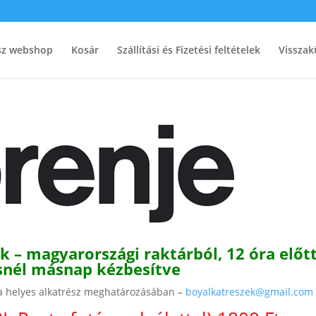
ész webshop
Kosár
Szállítási és Fizetési feltételek
Visszak
k – magyarországi raktárból, 12 óra előtt
snél másnap kézbesítve
 a helyes alkatrész meghatározásában –
boyalkatreszek@gmail.com