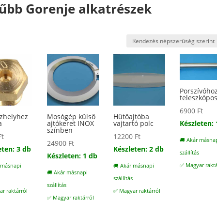
űbb Gorenje alkatrészek
y
Porszívóho
teleszkópos
6900
Ft
zhelyhez
Mosógép külső
Hűtőajtóba
Készleten: 
a
ajtókeret INOX
vajtartó polc
színben
Ft
12200
Ft
🚚 Akár másna
24900
Ft
eten: 3 db
Készleten: 2 db
szállítás
Készleten: 1 db
✅ Magyar raktá
 másnapi
🚚 Akár másnapi
🚚 Akár másnapi
s
szállítás
szállítás
r raktárról
✅ Magyar raktárról
✅ Magyar raktárról