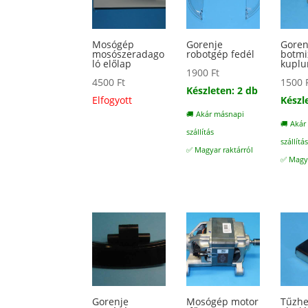
Mosógép
Gorenje
Goren
mosószeradago
robotgép fedél
botmi
ló előlap
kuplu
1900
Ft
4500
Ft
1500
Készleten: 2 db
Elfogyott
Készl
🚚 Akár másnapi
🚚 Akár
szállítás
szállítá
✅ Magyar raktárról
✅ Magya
Gorenje
Mosógép motor
Tűzhe