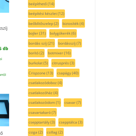
beépíthető
(14)
beépítési készlet
(12)
beőblítőszelep
(2)
biztosíték
(4)
szíj
bojler
(31)
bolygókerék
(6)
bordás szíj
(21)
bordásszíj
(7)
5 db
borító
(2)
botmixer
(16)
pi
burkolat
(5)
citrusprés
(3)
Crispzone
(13)
csapágy
(40)
rról
csatlakozódoboz
(4)
csatlakozóház
(4)
csatlakozóidom
(1)
csavar
(7)
csavartakaró
(7)
csepptartály
(3)
csepptálca
(3)
csiga
(2)
csillag
(2)
tő