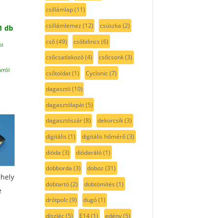
csillámlap
(11)
csillámlemez
(12)
csúszka
(2)
1 db
cső
(49)
csőbilincs
(6)
pi
csőcsatlakozó
(4)
csőcsonk
(3)
rról
csőtoldat
(1)
Cyclonic
(7)
dagasztó
(10)
dagasztólapát
(5)
dagasztószár
(8)
dekorcsík
(3)
digitális
(1)
digitális hőmérő
(3)
dióda
(3)
diódaráló
(1)
dobborda
(3)
doboz
(31)
zhely
dobtartó
(2)
dobtömítés
(1)
e
drótpolc
(9)
dugó
(1)
díszléc
(5)
E14
(1)
edény
(5)