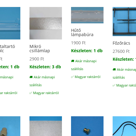
Hűtő
lámpabúra
1900
Ft
Főzőrács
taltartó
Mikró
Készleten: 1 db
olc
csillámlap
27600
Ft
Ft
2900
Ft
Készleten: 
🚚 Akár másnapi
eten: 1 db
Készleten: 3 db
szállítás
🚚 Akár másna
✅ Magyar raktárról
 másnapi
🚚 Akár másnapi
szállítás
s
szállítás
✅ Magyar raktá
r raktárról
✅ Magyar raktárról