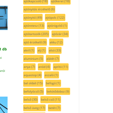
ajtókapcsoló
(18)
ajtókeret
(18)
ajtónyitás érzékelő
(6)
ajtónyitó
(49)
ajtópolc
(122)
ajtóretesz
(13)
ajtórögzítő
(1)
ajtótartozék
(205)
ajtózár
(34)
ajtó érzékelő
(9)
akku
(12)
1 db
akril
(1)
alj
(1)
alsó
(33)
pi
aluminium
(5)
alátét
(7)
anya
(7)
anód
(4)
aprító
(11)
rról
aquastop
(4)
aszaló
(1)
bal oldali
(15)
befogó
(1)
befolyócső
(5)
bekötődoboz
(9)
belső
(30)
belső cső
(11)
belső üveg
(17)
betét
(7)