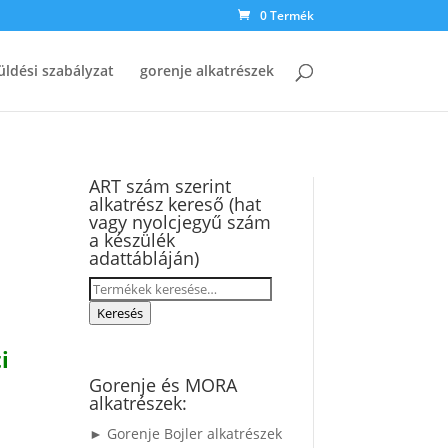
0 Termék
üldési szabályzat
gorenje alkatrészek
ART szám szerint
alkatrész kereső (hat
vagy nyolcjegyű szám
a készülék
adattábláján)
Keresés
a
Keresés
következőre:
i
Gorenje és MORA
alkatrészek:
► Gorenje Bojler alkatrészek