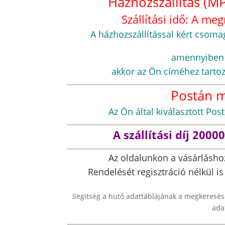
Házhozszállítás (MP
Szállítási idő: A m
A házhozszállítással kért cso
amennyiben s
akkor az Ön címéhez tarto
Postán 
Az Ön által kiválasztott P
A szállítási díj 2000
Az oldalunkon a vásárlásho
Rendelését regisztráció nélkül 
Segitség a hütő adattáblájának a megkeresé
ada