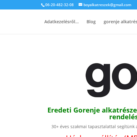
06-20-482-32-08
boyalkatreszek@gmail.com
Adatkezelésről…
Blog
gorenje alkatr
Eredeti Gorenje alkatrésze
rendelé
30+ éves szakmai tapasztalattal segítünk