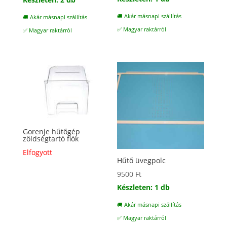
was:
is:
🚚 Akár másnapi szállítás
🚚 Akár másnapi szállítás
8800 Ft.
6200 Ft.
✅ Magyar raktárról
✅ Magyar raktárról
Gorenje hűtőgép
zöldségtartó fiók
Elfogyott
Hűtő üvegpolc
9500
Ft
Készleten: 1 db
🚚 Akár másnapi szállítás
✅ Magyar raktárról