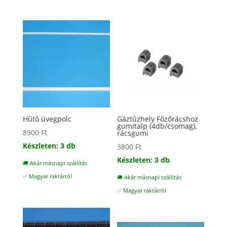
Hűtő üvegpolc
Gáztűzhely Főzőrácshoz
gumitalp (4db/csomag),
8900
Ft
rácsgumi
Készleten: 3 db
3800
Ft
Készleten: 3 db
🚚 Akár másnapi szállítás
✅ Magyar raktárról
🚚 Akár másnapi szállítás
✅ Magyar raktárról