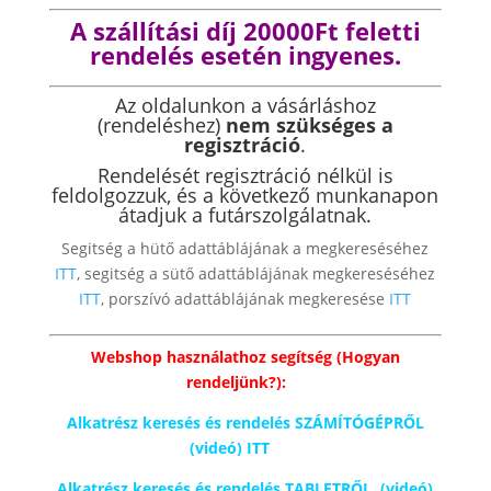
A szállítási díj 20000Ft feletti
rendelés esetén ingyenes.
Az oldalunkon a vásárláshoz
(rendeléshez)
nem szükséges a
regisztráció
.
Rendelését regisztráció nélkül is
feldolgozzuk, és a következő munkanapon
átadjuk a futárszolgálatnak.
Segitség a hütő adattáblájának a megkereséséhez
ITT
, segitség a sütő adattáblájának megkereséséhez
ITT
, porszívó adattáblájának megkeresése
ITT
Webshop használathoz segítség (Hogyan
rendeljünk?):
Alkatrész keresés és rendelés SZÁMÍTÓGÉPRŐL
(videó) ITT
Alkatrész keresés és rendelés TABLETRŐL (videó)