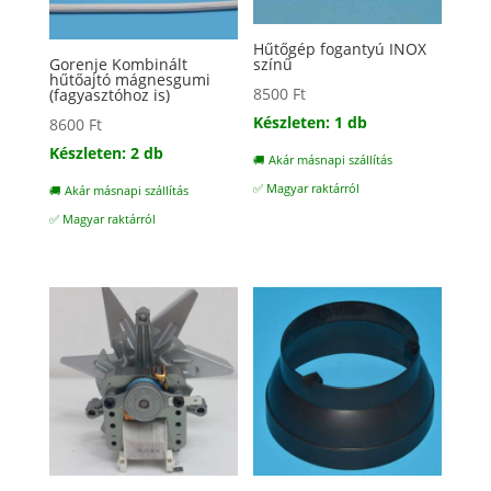
Hűtőgép fogantyú INOX
Gorenje Kombinált
színű
hűtőajtó mágnesgumi
8500
Ft
(fagyasztóhoz is)
Készleten: 1 db
8600
Ft
Készleten: 2 db
🚚 Akár másnapi szállítás
✅ Magyar raktárról
🚚 Akár másnapi szállítás
✅ Magyar raktárról