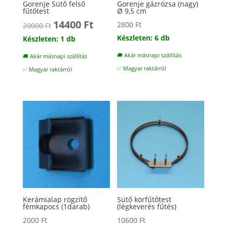
Gorenje Sütő felső
Gorenje gázrózsa (nagy)
fűtőtest
Ø 9,5 cm
14400
Ft
Original
Current
2800
Ft
20000
Ft
price
price
Készleten: 6 db
Készleten: 1 db
was:
is:
🚚 Akár másnapi szállítás
🚚 Akár másnapi szállítás
20000 Ft.
14400 Ft.
✅ Magyar raktárról
✅ Magyar raktárról
Kerámialap rögzítő
Sütő körfűtőtest
fémkapocs (1darab)
(légkeverés fűtés)
2000
Ft
10600
Ft