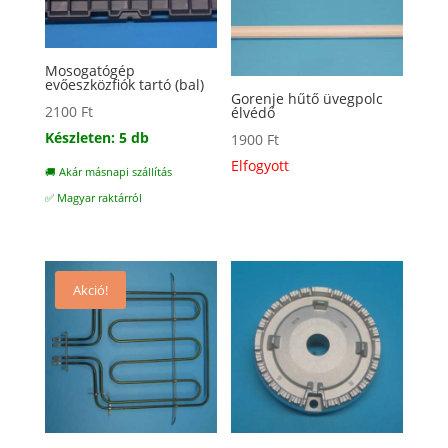
Mosogatógép
evőeszközfiók tartó (bal)
Gorenje hűtő üvegpolc
2100
Ft
élvédő
Készleten: 5 db
1900
Ft
Elfogyott
🚚 Akár másnapi szállítás
✅ Magyar raktárról
Akció!