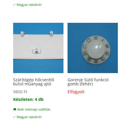
✅ Magyar raktárról
Szárítógép hőcserélő
Gorenje Sütő funkció
külső műanyag ajtó
gomb (fehér)
9800
Ft
Elfogyott
Készleten: 4 db
🚚 Akár másnapi szállítás
✅ Magyar raktárról