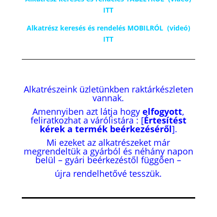
ITT
Alkatrész keresés és rendelés MOBILRÓL (videó)
ITT
Alkatrészeink üzletünkben raktárkészleten
vannak.
Amennyiben azt látja hogy
elfogyott
,
feliratkozhat a várólistára : [
Értesítést
kérek a termék beérkezéséről
].
Mi ezeket az alkatrészeket már
megrendeltük a gyárból és néhány napon
belül – gyári beérkezéstől függően –
újra rendelhetővé tesszük.