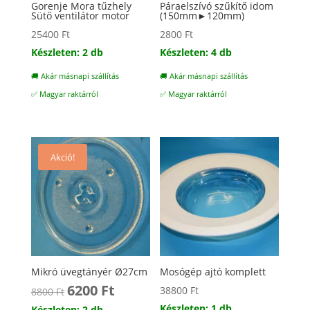
Gorenje Mora tűzhely
Páraelszívó szűkítő idom
Sütő ventilátor motor
(150mm►120mm)
25400
Ft
2800
Ft
Készleten: 2 db
Készleten: 4 db
🚚 Akár másnapi szállítás
🚚 Akár másnapi szállítás
✅ Magyar raktárról
✅ Magyar raktárról
Akció!
Mikró üvegtányér Ø27cm
Mosógép ajtó komplett
6200
Ft
Original
Current
38800
Ft
8800
Ft
price
price
Készleten: 1 db
Készleten: 2 db