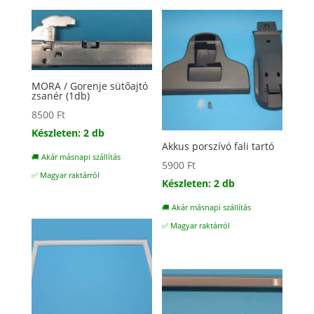
MORA / Gorenje sütőajtó
zsanér (1db)
8500
Ft
Készleten: 2 db
Akkus porszívó fali tartó
🚚 Akár másnapi szállítás
5900
Ft
✅ Magyar raktárról
Készleten: 2 db
🚚 Akár másnapi szállítás
✅ Magyar raktárról