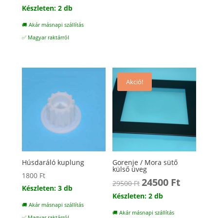
Készleten: 2 db
🚚 Akár másnapi szállítás
✅ Magyar raktárról
Akció!
Húsdaráló kuplung
Gorenje / Mora sütő
külső üveg
1800
Ft
24500
Ft
Original
Current
29500
Ft
Készleten: 3 db
price
price
Készleten: 2 db
🚚 Akár másnapi szállítás
was:
is:
🚚 Akár másnapi szállítás
✅ Magyar raktárról