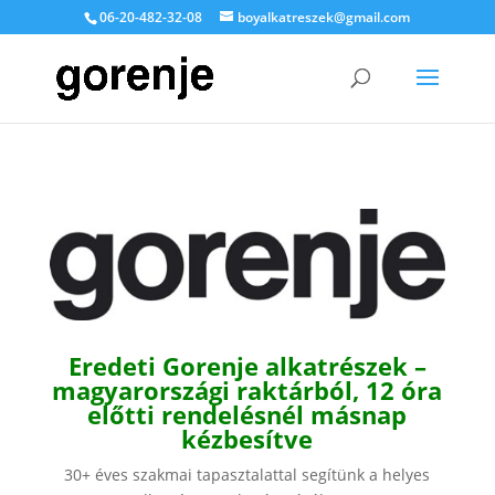
06-20-482-32-08
boyalkatreszek@gmail.com
Eredeti Gorenje alkatrészek –
magyarországi raktárból, 12 óra
előtti rendelésnél másnap
kézbesítve
30+ éves szakmai tapasztalattal segítünk a helyes