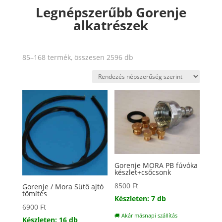
Legnépszerűbb Gorenje
alkatrészek
Sorted
85–168 termék, összesen 2596 db
by
popularity
Gorenje MORA PB fúvóka
készlet+csőcsonk
8500
Ft
Gorenje / Mora Sütő ajtó
tömítés
Készleten: 7 db
6900
Ft
🚚 Akár másnapi szállítás
Készleten: 16 db