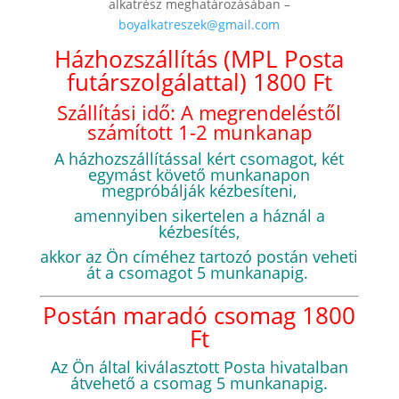
alkatrész meghatározásában –
boyalkatreszek@gmail.com
Házhozszállítás (MPL Posta
futárszolgálattal) 1800 Ft
Szállítási idő: A megrendeléstől
számított 1-2 munkanap
A házhozszállítással kért csomagot, két
egymást követő munkanapon
megpróbálják kézbesíteni,
amennyiben sikertelen a háznál a
kézbesítés,
akkor az Ön címéhez tartozó postán veheti
át a csomagot 5 munkanapig.
Postán maradó csomag 1800
Ft
Az Ön által kiválasztott Posta hivatalban
átvehető a csomag 5 munkanapig.