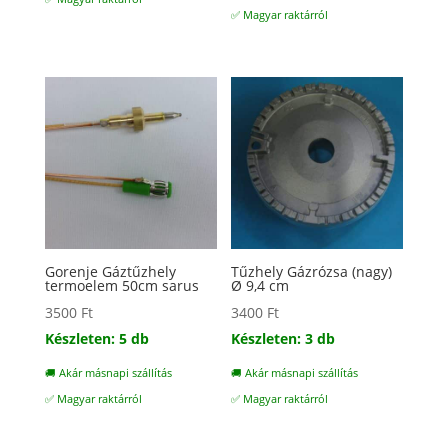
29500 Ft.
24500 Ft.
✅ Magyar raktárról
Gorenje Gáztűzhely
Tűzhely Gázrózsa (nagy)
termoelem 50cm sarus
Ø 9,4 cm
3500
Ft
3400
Ft
Készleten: 5 db
Készleten: 3 db
🚚 Akár másnapi szállítás
🚚 Akár másnapi szállítás
✅ Magyar raktárról
✅ Magyar raktárról