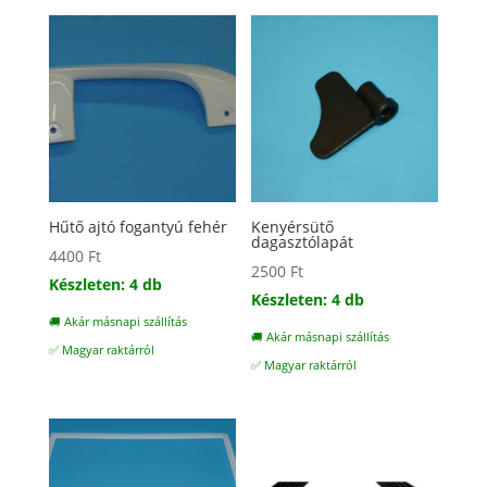
Hűtő ajtó fogantyú fehér
Kenyérsütő
dagasztólapát
4400
Ft
2500
Ft
Készleten: 4 db
Készleten: 4 db
🚚 Akár másnapi szállítás
🚚 Akár másnapi szállítás
✅ Magyar raktárról
✅ Magyar raktárról