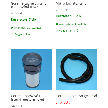
Gorenje tűzhely gomb
Mikró forgatógomb
ezüst színű INOX
2300
Ft
4500
Ft
Készleten: 3 db
Készleten: 7 db
🚚 Akár másnapi szállítás
🚚 Akár másnapi szállítás
✅ Magyar raktárról
✅ Magyar raktárról
Gorenje porszívó HEPA
Gorenje porszívó gégecső
filter (freestylemove)
Elfogyott
6400
Ft