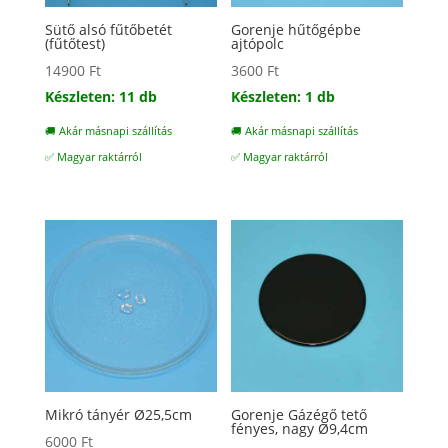
Sütő alsó fűtőbetét
Gorenje hűtőgépbe
(fűtőtest)
ajtópolc
14900
Ft
3600
Ft
Készleten: 11 db
Készleten: 1 db
🚚 Akár másnapi szállítás
🚚 Akár másnapi szállítás
✅ Magyar raktárról
✅ Magyar raktárról
Mikró tányér Ø25,5cm
Gorenje Gázégő tető
fényes, nagy Ø9,4cm
6000
Ft